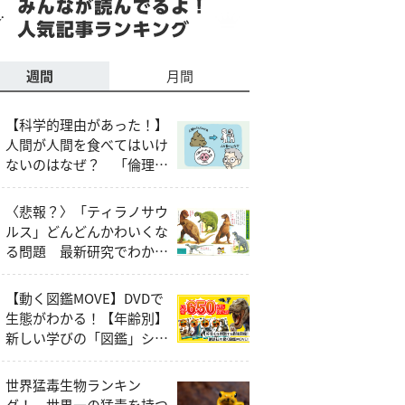
週間
月間
【科学的理由があった！】
人間が人間を食べてはいけ
ないのはなぜ？ 「倫理
的・社会的な問題」以外の
説明とは
〈悲報？〉「ティラノサウ
ルス」どんどんかわいくな
る問題 最新研究でわかっ
たティラノサウルスの本当
の姿
【動く図鑑MOVE】DVDで
生態がわかる！【年齢別】
新しい学びの「図鑑」シリ
ーズ
世界猛毒生物ランキン
グ！ 世界一の猛毒を持つ