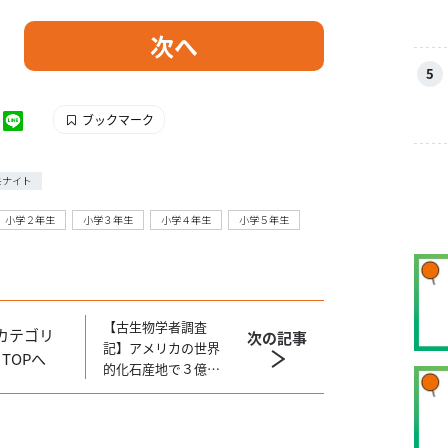
次へ
5
ブックマーク
モナイト
小学２年生
小学３年生
小学４年生
小学５年生
【古生物学者調査
カテゴリ
次の記事
記】アメリカの世界
TOPへ
的化石産地で３億年
前の化石探し