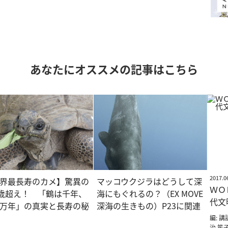
あなたにオススメの記事はこちら
2017.0
界最長寿のカメ】驚異の
マッコウクジラはどうして深
ＷＯ
0歳超え！ 「鶴は千年、
海にもぐれるの？（EX MOVE
代文
万年」の真実と長寿の秘
深海の生きもの）P23に関連
編: 講
治 笙