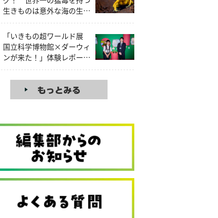
生きものは意外な海の生き
もの!?
「いきもの超ワールド展
国立科学博物館×ダーウィ
ンが来た！」体験レポー
ト！見どころを昆虫大好き
中学生研究員が解説