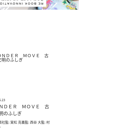
6.23
ＮＤＥＲ ＭＯＶＥ 古
明のふしぎ
談社監: 実松 克義監: 西谷 大監: 村
子