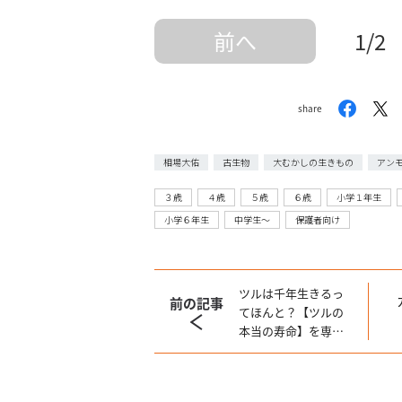
前へ
1/2
share
相場大佑
古生物
大むかしの生きもの
アン
３歳
４歳
５歳
６歳
小学１年生
小学６年生
中学生〜
保護者向け
ツルは千年生きるっ
前の記事
てほんと？【ツルの
本当の寿命】を専門
家が解説！