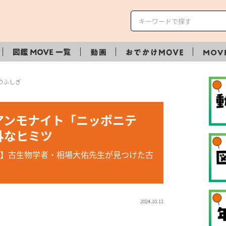
のふしぎ
アンモナイト「ニッポニテ
外なヒミツ
】古生物学者・相場大佑先生が見つけた古
2024.10.11