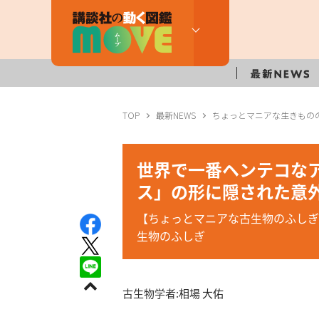
TOP
最新NEWS
ちょっとマニアな生きもの
世界で一番ヘンテコな
ス」の形に隠された意
【ちょっとマニアな古生物のふしぎ
生物のふしぎ
古生物学者:
相場 大佑