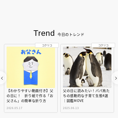
Trend
今日のトレンド
コクリコ
コクリコ
【わかりやすい動画付き】父
父の日に読みたい！パパ鳥た
の日に！ 折り紙で作る「お
ちの感動的な子育て生態4選
父さん」の簡単な折り方
｜図鑑MOVE
2026.05.17
2025.06.13