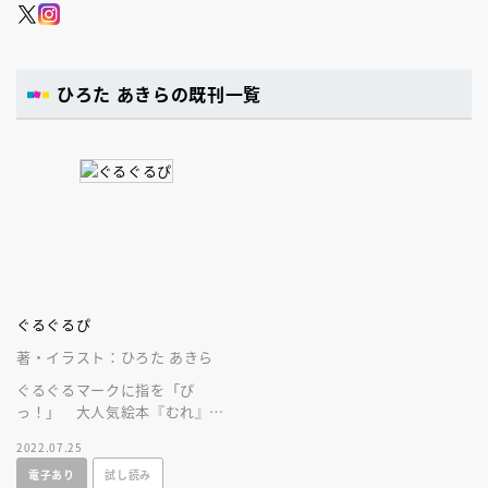
ひろた あきらの既刊一覧
ぐるぐるぴ
著・イラスト：ひろた あきら
ぐるぐるマークに指を「ぴ
っ！」 大人気絵本『むれ』の
作者がおくる、赤ちゃんの心を
2022.07.25
くすぐる新触感あなあきしかけ
電子あり
試し読み
えほん。