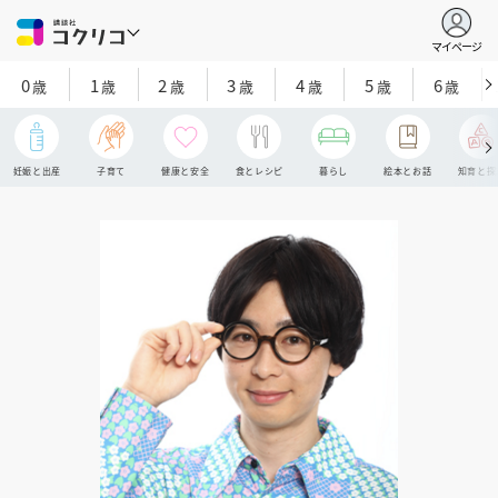
マイページ
0
1
2
3
4
5
6
歳
歳
歳
歳
歳
歳
歳
妊娠と出産
子育て
健康と安全
食とレシピ
暮らし
絵本とお話
知育と探