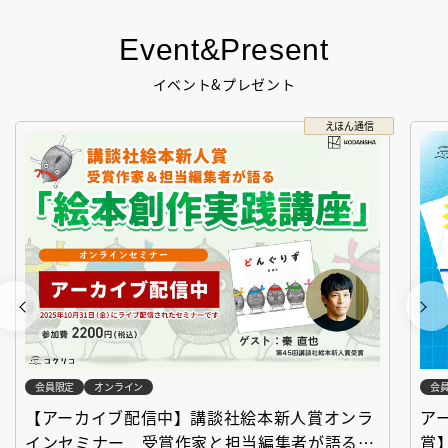
Event&Present
イベント&プレゼント
えほん通信
会員限定
オンライン
会
【アーカイブ配信中】講談社絵本新人賞オンラ
ア
インセミナー 受賞作家と担当編集者が語る
賞