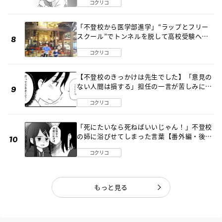
コクリコ
「不登校から医学部進学」“ラップとフリー
スクール”でトンネルを脱して高校受験へ
〔元野球少年の実話〕
コクリコ
【不登校のきっかけは先生でした】「意見の
ない人間は損する」担任の一言が苦しみに…
《第１話》
コクリコ
「死にたいなら死ねばいいじゃん！」不登校
の姉に浴びせてしまった言葉【番外編・後
編】
コクリコ
もっと見る