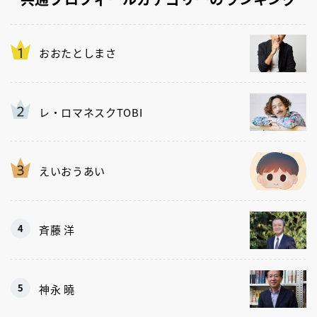
おおたとしまさ
レ・ロマネスクTOBI
えいおうあい
斉藤 洋
神永 曉