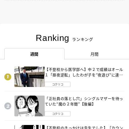
Ranking
ランキング
週間
月間
【不登校から医学部へ】中２で成績はオール
１「昼夜逆転」したわが子を”夜遊び”に連れ
出した母の気づき
コクリコ
「正社員の落とし穴」シングルマザーを待っ
ていた“魔の２年間”【後編】
コクリコ
【不登校のきっかけは先生でした】「カウン