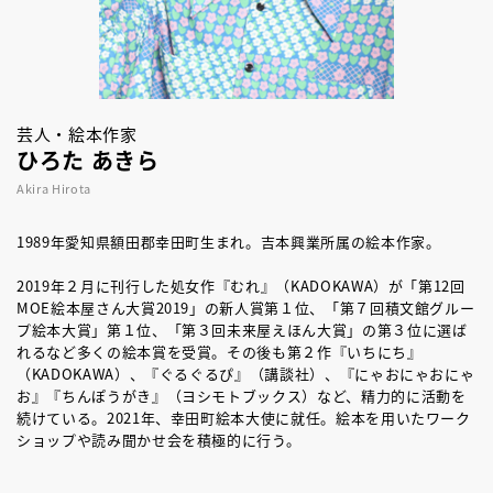
芸人・絵本作家
ひろた あきら
Akira Hirota
1989年愛知県額田郡幸田町生まれ。吉本興業所属の絵本作家。
2019年２月に刊行した処女作『むれ』（KADOKAWA）が「第12回
MOE絵本屋さん大賞2019」の新人賞第１位、「第７回積文館グルー
プ絵本大賞」第１位、「第３回未来屋えほん大賞」の第３位に選ば
れるなど多くの絵本賞を受賞。その後も第２作『いちにち』
（KADOKAWA）、『ぐるぐるぴ』（講談社）、『にゃおにゃおにゃ
お』『ちんぽうがき』（ヨシモトブックス）など、精力的に活動を
続けている。2021年、幸田町絵本大使に就任。絵本を用いたワーク
ショップや読み聞かせ会を積極的に行う。