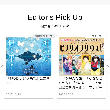
Editor’s Pick Up
編集部のおすすめ
講談社コクリコ
コクリコ
『神の蝶、舞う果て』公式サ
「竜が呼んだ娘」「ひなたと
イト
ひかり」「NO.６」……人気
児童書を漫画化！ マンガサ
イト『ビブリオシリウス』誕
2025.12.23
2025.03.28
生！