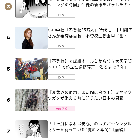
セリングの時間」生徒の情報をバラしたの
は…《第２話》
コクリコ
小中学校「不登校35万人」時代に 中川翔子
さんが審査委員長「不登校生動画甲子園
2026」が開催
コクリコ
【不登校】で成績オール１から公立大医学部
へ 中２で起立性調節障害「治るまで３年」の
診断 そのとき母は
コクリコ
【夏休みの宿題、まだ間に合う！】ミヤマク
ワガタが消える前に知りたい日本の異変
Aneひめ
「正社員になれば安心」のはずが…シングル
マザーを待っていた“魔の２年間”【前編】