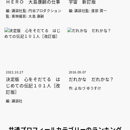
ＨＥＲＯ 大島康嗣の仕事
宇宙 新訂版
編: 講談社監: 円谷プロダクション
編: 講談社監: 渡部 潤一
監: 東映撮影: 大島 康嗣
2022.10.27
2016.09.07
決定版 心をそだてる は
だれかな だれかな？
じめての伝記１０１人［改
作: よねづ ゆうすけ
訂版］
編: 講談社
共通プロフィールカテゴリーのランキング