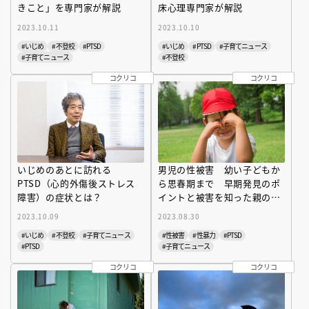
きこと」を専門家が解説
床心理専門家が解説
2023.10.11
2023.10.10
#いじめ
#不登校
#PTSD
#いじめ
#PTSD
#子育てニュース
#子育てニュース
#不登校
コクリコ
コクリコ
いじめのあとに訪れる
男児の性被害 幼い子どもか
PTSD（心的外傷後ストレス
ら思春期まで 早期発見のポ
障害）の症状とは？
イントと被害を知った親の対
応
2023.10.09
2023.08.30
#いじめ
#不登校
#子育てニュース
#性被害
#性暴力
#PTSD
#PTSD
#子育てニュース
コクリコ
コクリコ