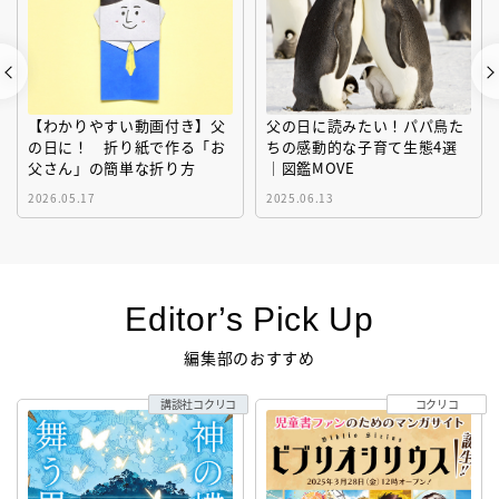
【わかりやすい動画付き】父
父の日に読みたい！パパ鳥た
の日に！ 折り紙で作る「お
ちの感動的な子育て生態4選
父さん」の簡単な折り方
｜図鑑MOVE
2026.05.17
2025.06.13
Editor’s Pick Up
編集部のおすすめ
講談社コクリコ
コクリコ