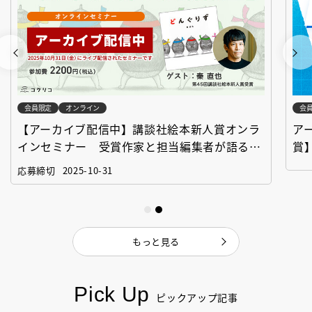
会員限定
オンライン
会
【アーカイブ配信中】講談社絵本新人賞オンラ
ア
インセミナー 受賞作家と担当編集者が語る
賞
「絵本創作実践講座」
作
応募締切
2025-10-31
もっと見る
Pick Up
ピックアップ記事