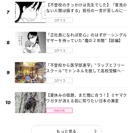
【不登校のきっかけは先生でした】「意見の
ない人間は損する」担任の一言が苦しみに…
《第１話》
コクリコ
「正社員になれば安心」のはずが…シングル
マザーを待っていた“魔の２年間”【前編】
コクリコ
「不登校から医学部進学」“ラップとフリー
スクール”でトンネルを脱して高校受験へ
〔元野球少年の実話〕
コクリコ
【夏休みの宿題、まだ間に合う！】ミヤマク
ワガタが消える前に知りたい日本の異変
Aneひめ
もっと見る