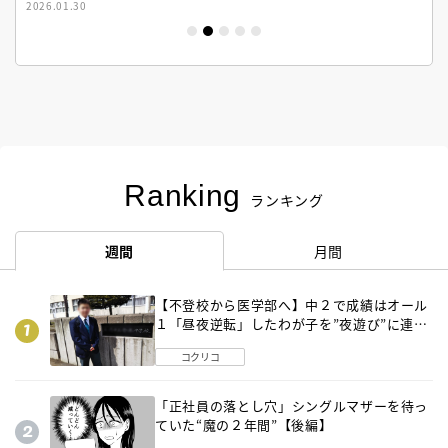
2026.01.30
Ranking
ランキング
週間
月間
【不登校から医学部へ】中２で成績はオール
１「昼夜逆転」したわが子を”夜遊び”に連れ
出した母の気づき
コクリコ
「正社員の落とし穴」シングルマザーを待っ
ていた“魔の２年間”【後編】