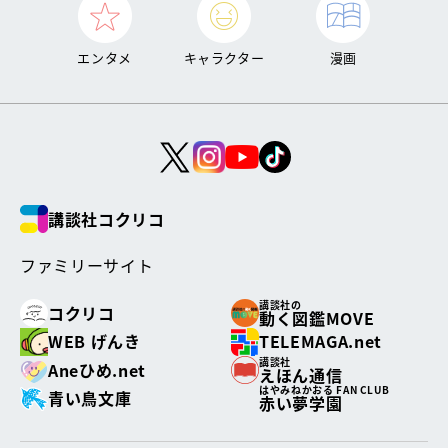
エンタメ
キャラクター
漫画
講談社コクリコ
ファミリーサイト
講談社の
コクリコ
動く図鑑MOVE
WEB げんき
TELEMAGA.net
講談社
Aneひめ.net
えほん通信
はやみねかおる FAN CLUB
青い鳥文庫
赤い夢学園