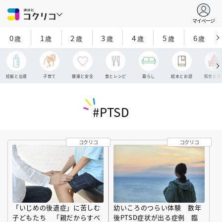
マイページ
0
1
2
3
4
5
6
歳
歳
歳
歳
歳
歳
歳
妊娠と出産
子育て
健康と安全
食とレシピ
暮らし
絵本とお話
知育と探
#PTSD
コクリコ
コクリコ
「いじめの後遺症」に苦しむ
幼いころのつらい体験 数年
子どもたち 「親だからすべ
後PTSD症状が出る症例 臨