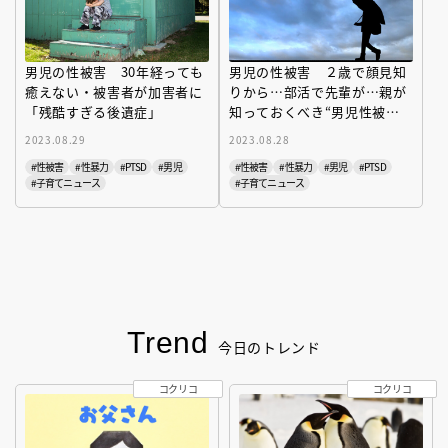
男児の性被害 30年経っても
男児の性被害 ２歳で顔見知
癒えない・被害者が加害者に
りから…部活で先輩が…親が
「残酷すぎる後遺症」
知っておくべき“男児性被
害”の現実
2023.08.29
2023.08.28
#性被害
#性暴力
#PTSD
#男児
#性被害
#性暴力
#男児
#PTSD
#子育てニュース
#子育てニュース
Trend
今日のトレンド
コクリコ
コクリコ