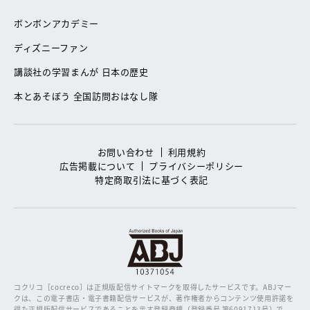
ボンボンアカデミー
ディズニーファン
講談社の学習まんが 日本の歴史
本とあそぼう 全国訪問おはなし隊
お問い合わせ
利用規約
広告掲載について
プライバシーポリシー
特定商取引法に基づく表記
コクリコ［cocreco］は正規版配信サイトマークを取得したサービスです。
ABJマー
クは、この電子書店・電子書籍配信サービスが、著作権者からコンテンツ使用許諾を
得た正規版配信サービスであることを示す登録商標（登録番号 第6091713号）で