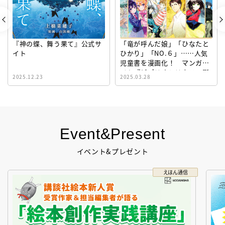
『神の蝶、舞う果て』公式サ
「竜が呼んだ娘」「ひなたと
イト
ひかり」「NO.６」……人気
児童書を漫画化！ マンガサ
イト『ビブリオシリウス』誕
2025.12.23
2025.03.28
生！
Event&Present
イベント&プレゼント
えほん通信