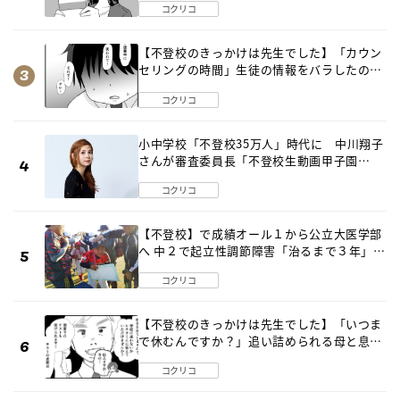
コクリコ
【不登校のきっかけは先生でした】「カウン
セリングの時間」生徒の情報をバラしたの
は…《第２話》
コクリコ
小中学校「不登校35万人」時代に 中川翔子
さんが審査委員長「不登校生動画甲子園
2026」が開催
コクリコ
【不登校】で成績オール１から公立大医学部
へ 中２で起立性調節障害「治るまで３年」の
診断 そのとき母は
コクリコ
【不登校のきっかけは先生でした】「いつま
で休むんですか？」追い詰められる母と息子
《第６話》
コクリコ