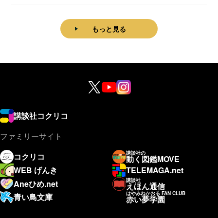
理学科卒...
もっと見る
講談社コクリコ
ファミリーサイト
講談社の
コクリコ
動く図鑑MOVE
WEB げんき
TELEMAGA.net
講談社
Aneひめ.net
えほん通信
はやみねかおる FAN CLUB
青い鳥文庫
赤い夢学園