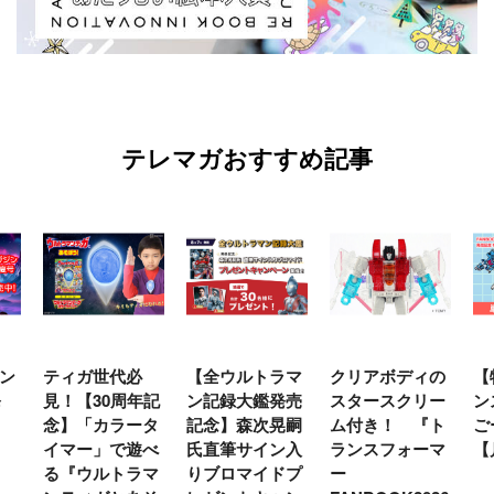
テレマガおすすめ記事
ン
ティガ世代必
【全ウルトラマ
クリアボディの
【
発
見！【30周年記
ン記録大鑑発売
スタースクリー
ン
念】「カラータ
記念】森次晃嗣
ム付き！ 『ト
ご
イマー」で遊べ
氏直筆サイン入
ランスフォーマ
【
る『ウルトラマ
りブロマイドプ
ー