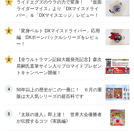
ライドエグズのウラの力で変身！ 『仮面
1
ライダーマイス』より「DXマイスドライ
バー」＆「DXマイスエッジ」レビュー！
「変身ベルト DXマイスドライバー」応用
2
編 DXボーンバックルシリーズをレビュ
ー！
【全ウルトラマン記録大鑑発売記念】森次
3
晃嗣氏直筆サイン入りブロマイドプレゼン
トキャンペーン開催！
50年以上の歴史がこの一冊に！ ６月の重
版は大人気シリーズの超百科です
『太鼓の達人』即上達！ 世界大会優勝者
が伝授するコツ《実践編》