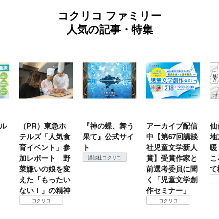
コクリコ ファミリー
人気の記事・特集
ル
（PR）東急ホ
『神の蝶、舞う
アーカイブ配信
仙
テルズ「人気食
果て』公式サイ
中【第67回講談
地
育イベント」参
ト
社児童文学新人
暖
加レポート 野
賞】受賞作家と
こ
講談社コクリコ
菜嫌いの娘を変
前選考委員に聞
て
えた「もったい
く「児童文学創
ない！」の精神
作セミナー」
コクリコ
コクリコ