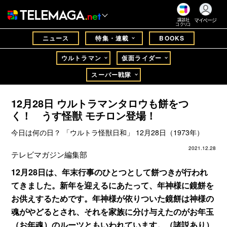
マイページ
講談社
コクリコ
ニュース
特集・連載
BOOKS
ウルトラマン
仮面ライダー
スーパー戦隊
12月28日 ウルトラマンタロウも餅をつ
く！ うす怪獣 モチロン登場！
今日は何の日？ 「ウルトラ怪獣日和」 12月28日（1973年）
2021.12.28
テレビマガジン編集部
12月28日は、年末行事のひとつとして餅つきが行われ
てきました。新年を迎えるにあたって、年神様に鏡餅を
お供えするためです。年神様が依りついた鏡餅は神様の
魂がやどるとされ、それを家族に分け与えたのがお年玉
（お年魂）のルーツともいわれています。（諸説あり）