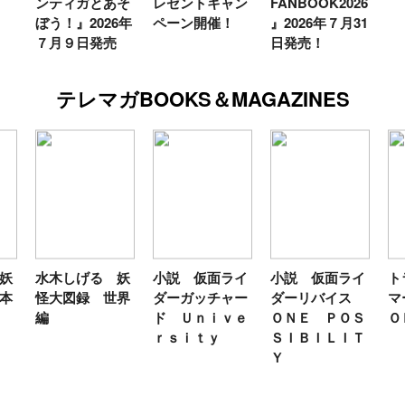
ンティガとあそ
レゼントキャン
FANBOOK2026
ぼう！』2026年
ペーン開催！
』2026年７月31
７月９日発売
日発売！
テレマガBOOKS＆MAGAZINES
妖
水木しげる 妖
小説 仮面ライ
小説 仮面ライ
ト
本
怪大図録 世界
ダーガッチャー
ダーリバイス
マ
編
ド Ｕｎｉｖｅ
ＯＮＥ ＰＯＳ
Ｏ
ｒｓｉｔｙ
ＳＩＢＩＬＩＴ
Ｙ