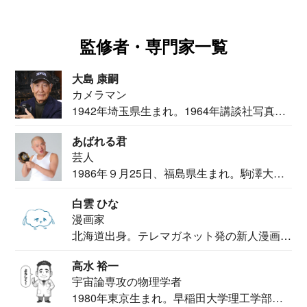
監修者・専門家一覧
大島 康嗣
カメラマン
1942年埼玉県生まれ。1964年講談社写真部
カメ...
あばれる君
芸人
1986年９月25日、福島県生まれ。駒澤大学
法学部...
白雲 ひな
漫画家
北海道出身。テレマガネット発の新人漫画
家。2020...
高水 裕一
宇宙論専攻の物理学者
1980年東京生まれ。早稲田大学理工学部物