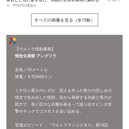
ロ PHOTO/講談社
すべての画像を見る（全13枚）
【ウルトラ怪獣事典】
情念化身獣 アングリラ
全長／70メートル
体重／８万2000トン
ミゲロン星人のレダが、恋人を失った怒りの悲しみの
情念で生み出した怪獣。目から発射する光線と怪力が
戦力で、長く巨大な右腕を振るって繰り出すビンタ攻
撃やキックでコスモスを追い詰める。
登場エピソード：『ウルトラマンコスモス』第19話