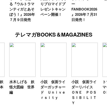
マ
りブロマイドプ
ー
ー
そ
レゼントキャン
FANBOOK2026
新
6年
ペーン開催！
』2026年７月31
日発売！
テレマガBOOKS＆MAGAZINES
妖
小説 仮面ライ
小説 仮面ライ
トランスフォー
テ
界
ダーガッチャー
ダーリバイス
マーＦＡＮＢＯ
ン
ド Ｕｎｉｖｅ
ＯＮＥ ＰＯＳ
ＯＫ２０２６
年
ｒｓｉｔｙ
ＳＩＢＩＬＩＴ
Ｙ