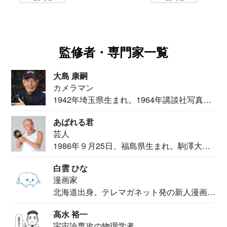
監修者・専門家一覧
大島 康嗣
カメラマン
1942年埼玉県生まれ。1964年講談社写真部
カメ...
あばれる君
芸人
1986年９月25日、福島県生まれ。駒澤大学
法学部...
白雲 ひな
漫画家
北海道出身。テレマガネット発の新人漫画
家。2020...
高水 裕一
宇宙論専攻の物理学者