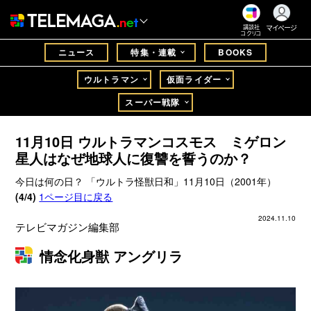
マイページ
講談社
コクリコ
ニュース
特集・連載
BOOKS
ウルトラマン
仮面ライダー
スーパー戦隊
11月10日 ウルトラマンコスモス ミゲロン
星人はなぜ地球人に復讐を誓うのか？
今日は何の日？ 「ウルトラ怪獣日和」11月10日（2001年）
(4/4)
1ページ目に戻る
2024.11.10
テレビマガジン編集部
情念化身獣 アングリラ