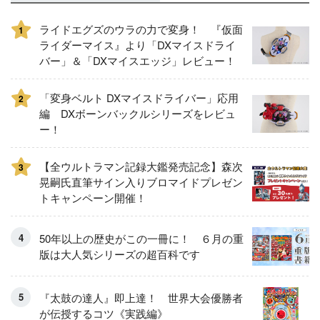
ライドエグズのウラの力で変身！ 『仮面
1
ライダーマイス』より「DXマイスドライ
バー」＆「DXマイスエッジ」レビュー！
「変身ベルト DXマイスドライバー」応用
2
編 DXボーンバックルシリーズをレビュ
ー！
【全ウルトラマン記録大鑑発売記念】森次
3
晃嗣氏直筆サイン入りブロマイドプレゼン
トキャンペーン開催！
50年以上の歴史がこの一冊に！ ６月の重
版は大人気シリーズの超百科です
『太鼓の達人』即上達！ 世界大会優勝者
が伝授するコツ《実践編》