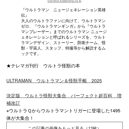
cocreco.kodansha.co.jp
『ウルトラマン ニュージェネレーション英雄
伝』
大人のウルトラファンに向けて、ウルトラマン
ゼロ、『ウルトラマンギンガ』から『ウルトラ
マンブレーザー』までのウルトラマン ニュージ
ェネレーションと呼ばれるシリーズを、ウルト
ラマンデザイン、ストーリー、防衛チーム、怪
獣・宇宙人、スタッフ、特撮等から解読するム
ックです。
★テレマガ刊行 ウルトラ怪獣の本
ULTRAMAN ウルトラマン＆怪獣手帳 2025
決定版 ウルトラ怪獣大集合 パーフェクト超百科 増
補改訂
※ウルトラＱからウルトラマントリガーに登場した1495
体が大集合！
この記事の画像をもっと見る（13枚）