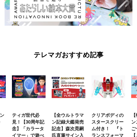
テレマガおすすめ記事
【全ウルトラマ
クリアボディの
【特別編】トラ
【
年記
ン記録大鑑発売
スタースクリー
ンスフォーマー
♡
タ
記念】森次晃嗣
ム付き！ 『ト
ごー！ごー！
ト
べ
氏直筆サイン入
ランスフォーマ
【月イチ更新】
マ