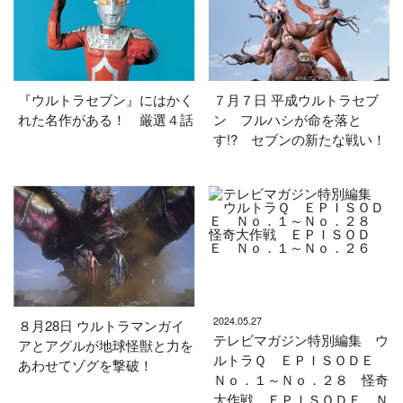
『ウルトラセブン』にはかく
７月７日 平成ウルトラセブ
れた名作がある！ 厳選４話
ン フルハシが命を落と
す!? セブンの新たな戦い！
2024.05.27
８月28日 ウルトラマンガイ
テレビマガジン特別編集 ウ
アとアグルが地球怪獣と力を
ルトラＱ ＥＰＩＳＯＤＥ
あわせてゾグを撃破！
Ｎｏ．１～Ｎｏ．２８ 怪奇
大作戦 ＥＰＩＳＯＤＥ Ｎ