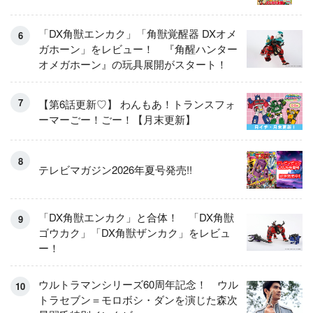
「DX角獣エンカク」「角獣覚醒器 DXオメ
ガホーン」をレビュー！ 『角醒ハンター
オメガホーン』の玩具展開がスタート！
【第6話更新♡】 わんもあ！トランスフォ
ーマーごー！ごー！【月末更新】
テレビマガジン2026年夏号発売!!
「DX角獣エンカク」と合体！ 「DX角獣
ゴウカク」「DX角獣ザンカク」をレビュ
ー！
ウルトラマンシリーズ60周年記念！ ウル
トラセブン＝モロボシ・ダンを演じた森次