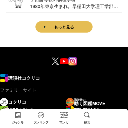
1980年東京生まれ。早稲田大学理工学部物
理学科卒...
もっと見る
講談社コクリコ
ファミリーサイト
講談社の
コクリコ
動く図鑑MOVE
WEB げんき
TELEMAGA.net
講談社
Aneひめ.net
えほん通信
ジャンル
ランキング
マンガ
検索
はやみねかおる FAN CLUB
青い鳥文庫
赤い夢学園