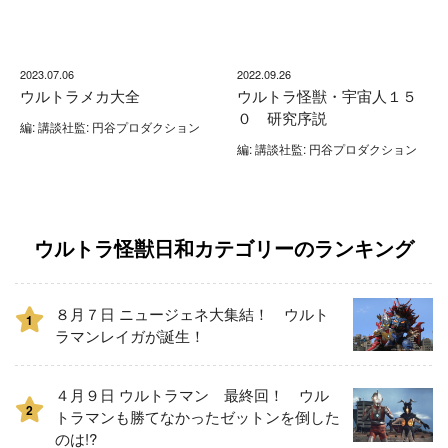
2023.07.06
2022.09.26
ウルトラメカ大全
ウルトラ怪獣・宇宙人１５
０ 研究序説
編: 講談社監: 円谷プロダクション
編: 講談社監: 円谷プロダクション
ウルトラ怪獣日和カテゴリーのランキング
８月７日 ニュージェネ大集結！ ウルト
1
ラマンレイガが誕生！
４月９日 ウルトラマン 最終回！ ウル
2
トラマンも勝てなかったゼットンを倒した
のは!?