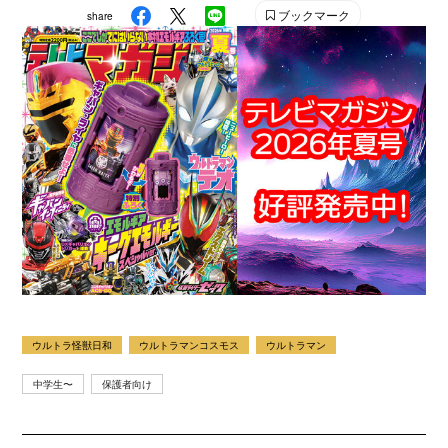
雑誌です。 【SNS】 X（旧Twitter）：@tele_maga
ブックマーク
share
Instagram：＠tele_maga
ウルトラ怪獣日和
ウルトラマンコスモス
ウルトラマン
中学生〜
保護者向け