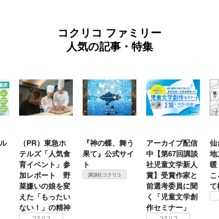
コクリコ ファミリー
人気の記事・特集
ホ
『神の蝶、舞う
アーカイブ配信
仙台の冬は東北
『
食
果て』公式サイ
中【第67回講談
地方では温
（
参
ト
社児童文学新人
暖？ 本当のと
こ
野
賞】受賞作家と
ころは仙台に来
＃
講談社コクリコ
変
前選考委員に聞
て検証すべし！
月
い
く「児童文学創
定
コクリコ
神
作セミナー」
コクリコ