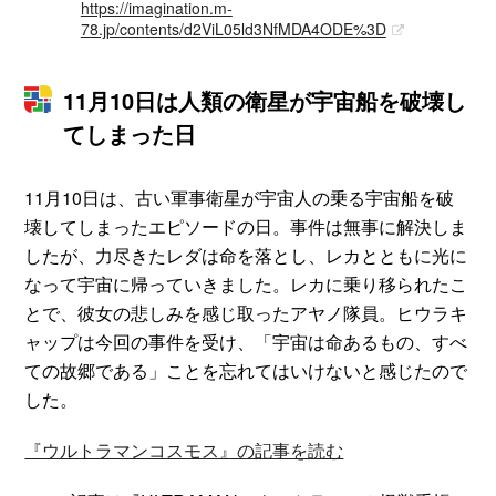
https://imagination.m-
78.jp/contents/d2ViL05ld3NfMDA4ODE%3D
11月10日は人類の衛星が宇宙船を破壊し
てしまった日
11月10日は、古い軍事衛星が宇宙人の乗る宇宙船を破
壊してしまったエピソードの日。事件は無事に解決しま
したが、力尽きたレダは命を落とし、レカとともに光に
なって宇宙に帰っていきました。レカに乗り移られたこ
とで、彼女の悲しみを感じ取ったアヤノ隊員。ヒウラキ
ャップは今回の事件を受け、「宇宙は命あるもの、すべ
ての故郷である」ことを忘れてはいけないと感じたので
した。
『ウルトラマンコスモス』の記事を読む