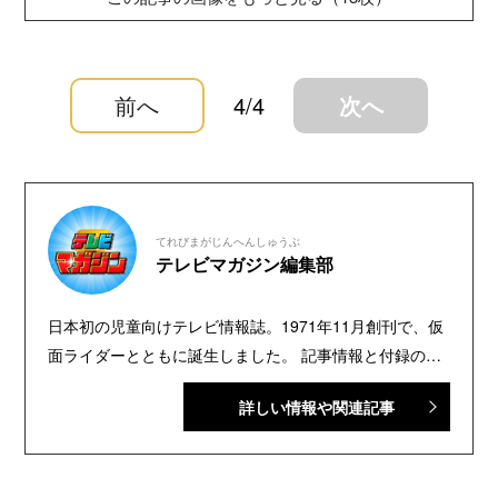
前へ
4/4
次へ
てれびまがじんへんしゅうぶ
テレビマガジン編集部
日本初の児童向けテレビ情報誌。1971年11月創刊で、仮
面ライダーとともに誕生しました。 記事情報と付録の詳
細は、YouTubeの『テレビマガジン 公式動画チャンネ
詳しい情報や関連記事
ル』で配信中。講談社発行の幼年・児童・少年・少女向
け雑誌の中では、『なかよし』『たのしい幼稚園』『週
刊少年マガジン』『別冊フレンド』に次いで歴史が長い