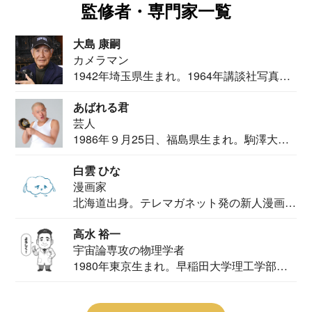
監修者・専門家一覧
大島 康嗣
カメラマン
1942年埼玉県生まれ。1964年講談社写真部
カメ...
あばれる君
芸人
1986年９月25日、福島県生まれ。駒澤大学
法学部...
白雲 ひな
漫画家
北海道出身。テレマガネット発の新人漫画
家。2020...
高水 裕一
宇宙論専攻の物理学者
1980年東京生まれ。早稲田大学理工学部物
理学科卒...