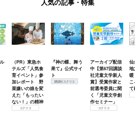
人気の記事・特集
ル
（PR）東急ホ
『神の蝶、舞う
アーカイブ配信
仙
テルズ「人気食
果て』公式サイ
中【第67回講談
地
育イベント」参
ト
社児童文学新人
暖
加レポート 野
賞】受賞作家と
こ
講談社コクリコ
菜嫌いの娘を変
前選考委員に聞
て
えた「もったい
く「児童文学創
ない！」の精神
作セミナー」
コクリコ
コクリコ