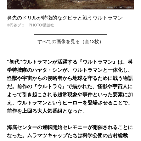
鼻先のドリルが特徴的なグビラと戦うウルトラマン
©円谷プロ PHOTO/講談社
すべての画像を見る（全12枚）
“初代”ウルトラマンが活躍する『ウルトラマン』は、科
学特捜隊のハヤタ・シンが、ウルトラマンと一体化し、
怪獣や宇宙からの侵略者から地球を守るために戦う物語
だ。前作の『ウルトラＱ』で描かれた、怪獣や宇宙人に
よって引き起こされる超常現象や事件といった要素に加
え、ウルトラマンというヒーローを登場させることで、
前作を上回る大人気番組となった。
海底センターの運転開始セレモニーが開催されることに
なった。ムラマツキャップたちは科学公団の吉村総裁