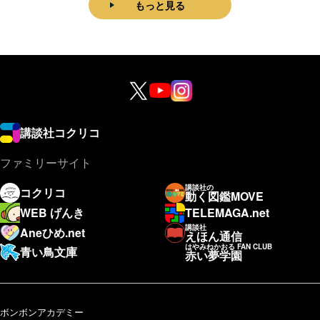
もっと見る
講談社コクリコ
ファミリーサイト
講談社の
コクリコ
動く図鑑MOVE
WEB げんき
TELEMAGA.net
講談社
Aneひめ.net
えほん通信
はやみねかおる FAN CLUB
青い鳥文庫
赤い夢学園
ボンボンアカデミー