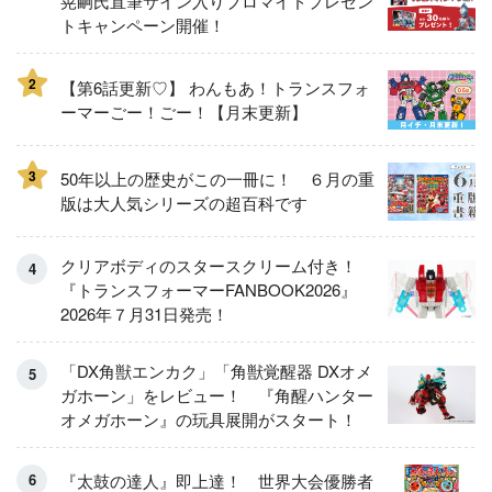
晃嗣氏直筆サイン入りブロマイドプレゼン
トキャンペーン開催！
2
【第6話更新♡】 わんもあ！トランスフォ
ーマーごー！ごー！【月末更新】
3
50年以上の歴史がこの一冊に！ ６月の重
版は大人気シリーズの超百科です
クリアボディのスタースクリーム付き！
『トランスフォーマーFANBOOK2026』
2026年７月31日発売！
「DX角獣エンカク」「角獣覚醒器 DXオメ
ガホーン」をレビュー！ 『角醒ハンター
オメガホーン』の玩具展開がスタート！
『太鼓の達人』即上達！ 世界大会優勝者