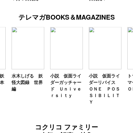
テレマガBOOKS＆MAGAZINES
妖
水木しげる 妖
小説 仮面ライ
小説 仮面ライ
ト
本
怪大図録 世界
ダーガッチャー
ダーリバイス
マ
編
ド Ｕｎｉｖｅ
ＯＮＥ ＰＯＳ
Ｏ
ｒｓｉｔｙ
ＳＩＢＩＬＩＴ
Ｙ
コクリコ ファミリー