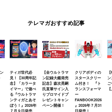
テレマガおすすめ記事
ン
ティガ世代必
【全ウルトラマ
クリアボディの
【
発
見！【30周年記
ン記録大鑑発売
スタースクリー
ン
念】「カラータ
記念】森次晃嗣
ム付き！ 『ト
ご
イマー」で遊べ
氏直筆サイン入
ランスフォーマ
【
る『ウルトラマ
りブロマイドプ
ー
ンティガとあそ
レゼントキャン
FANBOOK2026
ぼう！』2026年
ペーン開催！
』2026年７月31
７月９日発売
日発売！