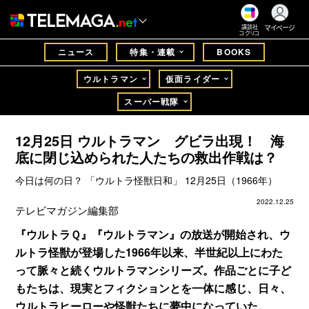
マイページ
講談社
コクリコ
ニュース
特集・連載
BOOKS
ウルトラマン
仮面ライダー
スーパー戦隊
12月25日 ウルトラマン グビラ出現！ 海
底に閉じ込められた人たちの救出作戦は？
今日は何の日？ 「ウルトラ怪獣日和」 12月25日（1966年）
2022.12.25
テレビマガジン編集部
『ウルトラＱ』『ウルトラマン』の放送が開始され、ウ
ルトラ怪獣が登場した1966年以来、半世紀以上にわた
って脈々と続くウルトラマンシリーズ。作品ごとに子ど
もたちは、現実とフィクションとを一体に感じ、日々、
ウルトラヒーローや怪獣たちに夢中になっていた。