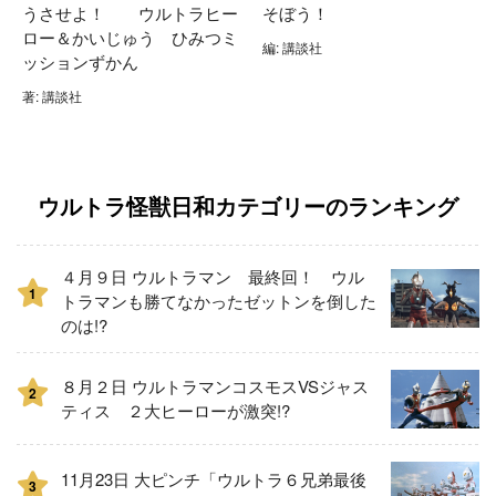
うさせよ！ ウルトラヒー
そぼう！
ロー＆かいじゅう ひみつミ
編: 講談社
ッションずかん
著: 講談社
ウルトラ怪獣日和カテゴリーのランキング
４月９日 ウルトラマン 最終回！ ウル
1
トラマンも勝てなかったゼットンを倒した
のは!?
８月２日 ウルトラマンコスモスVSジャス
2
ティス ２大ヒーローが激突!?
11月23日 大ピンチ「ウルトラ６兄弟最後
3