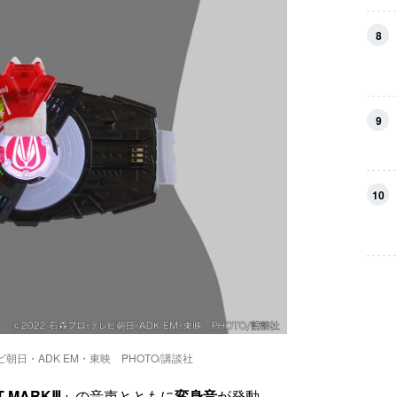
8
9
10
レビ朝日・ADK EM・東映 PHOTO/講談社
T MARKⅢ」
の音声とともに
変身音
が発動。