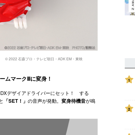
ル
© 2022 石森プロ・テレビ朝日・ADK EM・東映
ォームマークⅢに変身！
1
をDXデザイアドライバーにセット！ する
と
「SET！」
の音声が発動。
変身待機音
が鳴
2