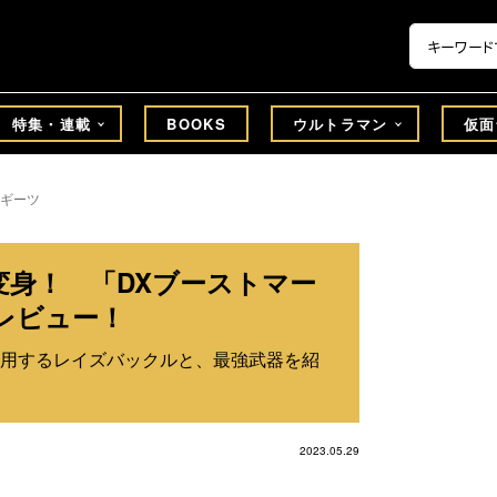
特集・連載
BOOKS
ウルトラマン
仮面
ギーツ
変身！ 「DXブーストマー
レビュー！
用するレイズバックルと、最強武器を紹
2023.05.29