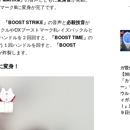
ムマークⅢに変身が完了です。
、
「BOOST STRIKE」
の音声と
必殺技音
が
クルやDXブーストマークⅡレイズバックルと
ハンドルを２回回すと、
「BOOST TIME」
の
う１回ハンドルを回すと、
「BOOST
が炸裂します。
に変身！
ウルトラマンシ
仮面ライダー誕
テレビマガジン
ティガ世
リーズ60周年記
生55周年記
2026年夏号発
見！【3
念！ ウルトラ
念！ 仮面ライ
売!!
念】「カ
セブン＝モロボ
ダー１号＝本郷
イマー」
シ・ダンを演じ
猛を演じた藤岡
る『ウル
た森次晃嗣氏特
弘、氏特別イン
ンティガ
別インタビュー
タビュー
ぼう！』2
７月９日