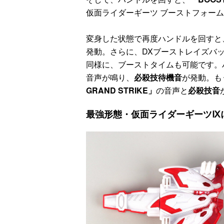
仮面ライダーギーツ ブーストフォー
変身した状態で再度ハンドルを回すと
発動。さらに、DXブーストレイズバッ
同様に、ブーストタイムも可能です。
音声が鳴り、
必殺技待機音
が発動。も
GRAND STRIKE」
の音声と
必殺技音
最強形態・仮面ライダーギーツⅨ
ラマ
クリアボディの
【特別編】トラ
【第6話更新
発売
スタースクリー
ンスフォーマー
♡】 わんもあ！
晃嗣
ム付き！ 『ト
ごー！ごー！
トランスフォー
ン入
ランスフォーマ
【月イチ更新】
マーごー！ご
ドプ
ー
ー！【月末更
ャン
FANBOOK2026
新】
！
』2026年７月31
日発売！