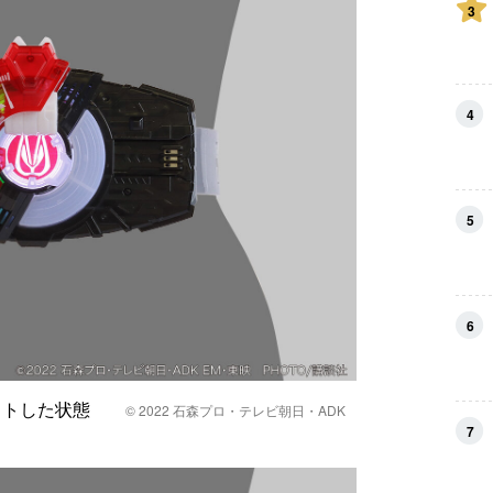
3
4
5
6
セットした状態
© 2022 石森プロ・テレビ朝日・ADK
7