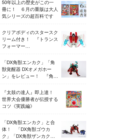
50年以上の歴史がこの一
冊に！ ６月の重版は大人
気シリーズの超百科です
クリアボディのスタースク
リーム付き！ 『トランス
フォーマー
FANBOOK2026』2026年
７月31日発売！
「DX角獣エンカク」「角
獣覚醒器 DXオメガホー
ン」をレビュー！ 『角醒
ハンター オメガホーン』
の玩具展開がスタート！
『太鼓の達人』即上達！
世界大会優勝者が伝授する
コツ《実践編》
「DX角獣エンカク」と合
体！ 「DX角獣ゴウカ
ク」「DX角獣ザンカク」