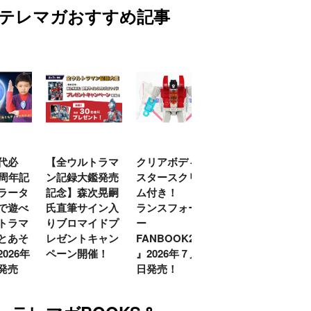
テレマガおすすめ記事
代必
【全ウルトラマ
クリアボディの
【特別編】トラ
0周年記
ン記録大鑑発売
スタースクリー
ンスフォーマー
ラータ
記念】森次晃嗣
ム付き！ 『ト
ごー！ごー！
で遊べ
氏直筆サイン入
ランスフォーマ
【月イチ更新】
トラマ
りブロマイドプ
ー
とあそ
レゼントキャン
FANBOOK2026
026年
ペーン開催！
』2026年７月31
発売
日発売！