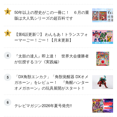
2
50年以上の歴史がこの一冊に！ ６月の重
版は大人気シリーズの超百科です
3
【第6話更新♡】 わんもあ！トランスフォ
ーマーごー！ごー！【月末更新】
『太鼓の達人』即上達！ 世界大会優勝者
が伝授するコツ《実践編》
「DX角獣エンカク」「角獣覚醒器 DXオメ
ガホーン」をレビュー！ 『角醒ハンター
オメガホーン』の玩具展開がスタート！
テレビマガジン2026年夏号発売!!