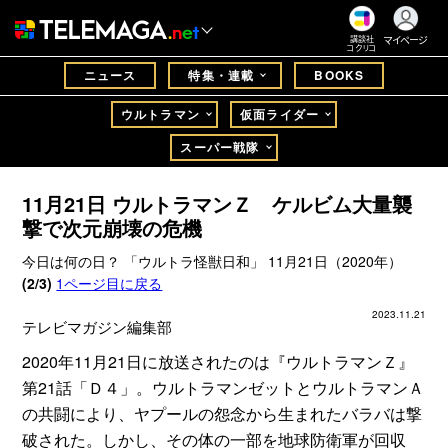
マイページ
講談社
コクリコ
ニュース
特集・連載
BOOKS
ウルトラマン
仮面ライダー
スーパー戦隊
11月21日 ウルトラマンＺ ケルビム大量襲
撃で次元崩壊の危機
今日は何の日？ 「ウルトラ怪獣日和」 11月21日（2020年）
(2/3)
1ページ目に戻る
2023.11.21
テレビマガジン編集部
2020年11月21日に放送されたのは『ウルトラマンＺ』
第21話「Ｄ４」。ウルトラマンゼットとウルトラマンＡ
の共闘により、ヤプールの怨念から生まれたバラバは撃
破された。しかし、その体の一部を地球防衛軍が回収