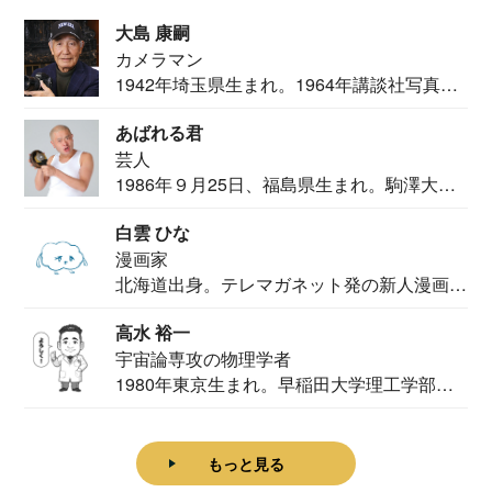
大島 康嗣
カメラマン
1942年埼玉県生まれ。1964年講談社写真部
カメ...
あばれる君
芸人
1986年９月25日、福島県生まれ。駒澤大学
法学部...
白雲 ひな
漫画家
北海道出身。テレマガネット発の新人漫画
家。2020...
高水 裕一
宇宙論専攻の物理学者
1980年東京生まれ。早稲田大学理工学部物
理学科卒...
もっと見る