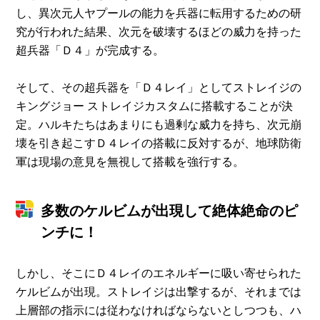
し、異次元人ヤプールの能力を兵器に転用するための研
究が行われた結果、次元を破壊するほどの威力を持った
超兵器「Ｄ４」が完成する。
そして、その超兵器を「Ｄ４レイ」としてストレイジの
キングジョー ストレイジカスタムに搭載することが決
定。ハルキたちはあまりにも過剰な威力を持ち、次元崩
壊を引き起こすＤ４レイの搭載に反対するが、地球防衛
軍は現場の意見を無視して搭載を強行する。
多数のケルビムが出現して絶体絶命のピ
ンチに！
しかし、そこにＤ４レイのエネルギーに吸い寄せられた
ケルビムが出現。ストレイジは出撃するが、それまでは
上層部の指示には従わなければならないとしつつも、ハ