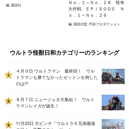
Ｎｏ．１～Ｎｏ．２８ 怪奇
編: 講談社
大作戦 ＥＰＩＳＯＤＥ Ｎ
ｏ．１～Ｎｏ．２６
編: 講談社監: 円谷プロダクション
ウルトラ怪獣日和カテゴリーのランキング
４月９日 ウルトラマン 最終回！ ウル
1
トラマンも勝てなかったゼットンを倒した
のは!?
８月７日 ニュージェネ大集結！ ウルト
2
ラマンレイガが誕生！
11月23日 大ピンチ「ウルトラ６兄弟最後
3