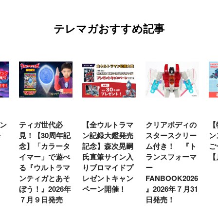
テレマガおすすめ記事
ン
ティガ世代必
【全ウルトラマ
クリアボディの
【
発
見！【30周年記
ン記録大鑑発売
スタースクリー
ン
念】「カラータ
記念】森次晃嗣
ム付き！ 『ト
ご
イマー」で遊べ
氏直筆サイン入
ランスフォーマ
【
る『ウルトラマ
りブロマイドプ
ー
ンティガとあそ
レゼントキャン
FANBOOK2026
ぼう！』2026年
ペーン開催！
』2026年７月31
７月９日発売
日発売！