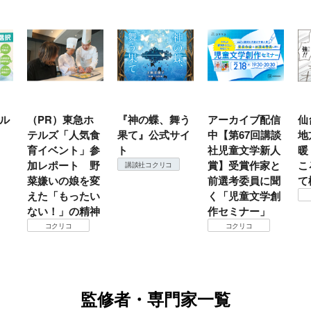
ル
（PR）東急ホ
『神の蝶、舞う
アーカイブ配信
仙
テルズ「人気食
果て』公式サイ
中【第67回講談
地
育イベント」参
ト
社児童文学新人
暖
加レポート 野
賞】受賞作家と
こ
講談社コクリコ
菜嫌いの娘を変
前選考委員に聞
て
えた「もったい
く「児童文学創
ない！」の精神
作セミナー」
コクリコ
コクリコ
監修者・専門家一覧