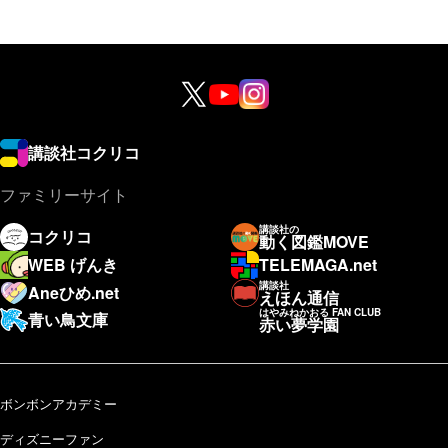
講談社コクリコ
ファミリーサイト
講談社の
コクリコ
動く図鑑MOVE
WEB げんき
TELEMAGA.net
講談社
Aneひめ.net
えほん通信
はやみねかおる FAN CLUB
青い鳥文庫
赤い夢学園
ボンボンアカデミー
ディズニーファン