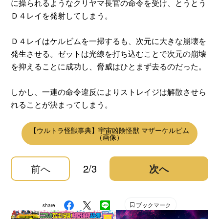
に操られるようなクリヤマ長官の命令を受け、とうとう
Ｄ４レイを発射してしまう。
Ｄ４レイはケルビムを一掃するも、次元に大きな崩壊を
発生させる。ゼットは光線を打ち込むことで次元の崩壊
を抑えることに成功し、脅威はひとまず去るのだった。
しかし、一連の命令違反によりストレイジは解散させら
れることが決まってしまう。
【ウルトラ怪獣事典】宇宙凶険怪獣 マザーケルビム
（画像）
前へ
2/3
次へ
ブックマーク
share