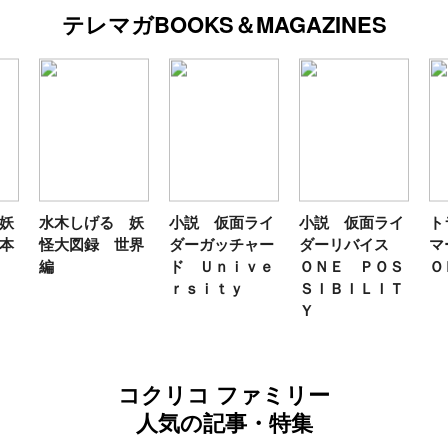
テレマガBOOKS＆MAGAZINES
妖
水木しげる 妖
小説 仮面ライ
小説 仮面ライ
ト
本
怪大図録 世界
ダーガッチャー
ダーリバイス
マ
編
ド Ｕｎｉｖｅ
ＯＮＥ ＰＯＳ
Ｏ
ｒｓｉｔｙ
ＳＩＢＩＬＩＴ
Ｙ
コクリコ ファミリー
人気の記事・特集