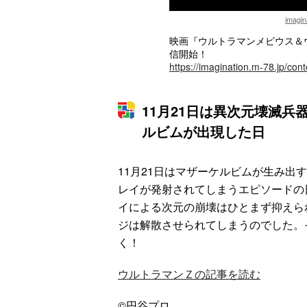
imagin
映画『ウルトラマンメビウス＆ウ
信開始！
https://imagination.m-78.jp/
11月21日は異次元壊滅
ルビムが出現した日
11月21日はマザーケルビムが生み出
レイが発射されてしまうエピソードの
イによる次元の崩壊はひとまず抑えら
ジは解散させられてしまうのでした。
く！
ウルトラマンＺの記事を読む
©円谷プロ