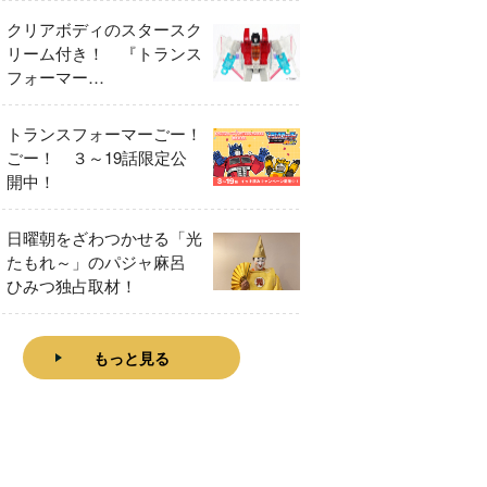
クリアボディのスタースク
リーム付き！ 『トランス
フォーマー
FANBOOK2026』2026年
７月31日発売！
トランスフォーマーごー！
ごー！ ３～19話限定公
開中！
日曜朝をざわつかせる「光
たもれ～」のパジャ麻呂
ひみつ独占取材！
もっと見る