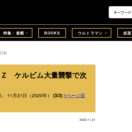
特集・連載
BOOKS
ウルトラマン
仮面
日和
マンＺ ケルビム大量襲撃で次
 11月21日（2020年）
(3/3)
1ページ目
2023.11.21