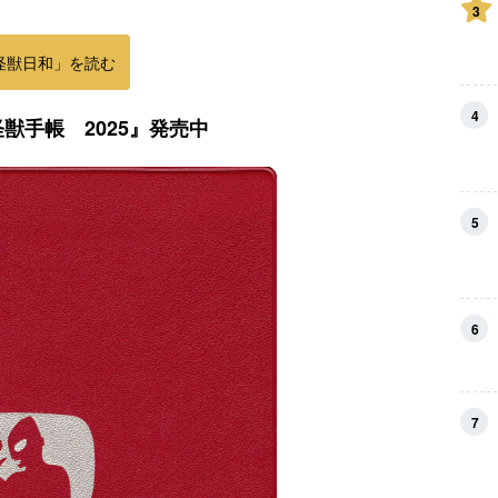
3
怪獣日和」を読む
4
怪獣手帳 2025』発売中
5
6
7