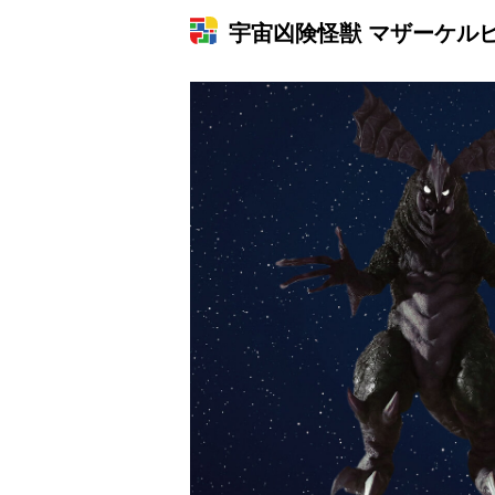
宇宙凶険怪獣 マザーケル