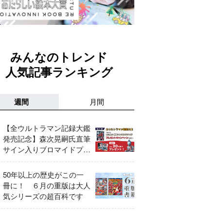
みんなのトレンド
人気記事ランキング
週間
月間
【全ウルトラマン記録大鑑
発売記念】森次晃嗣氏直筆
サイン入りブロマイドプレ
ゼントキャンペーン開催！
50年以上の歴史がこの一
冊に！ ６月の重版は大人
気シリーズの超百科です