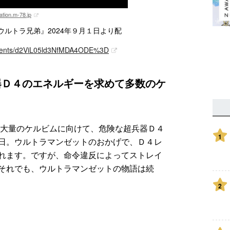
ation.m-78.jp
ルトラ兄弟』2024年９月１日より配
contents/d2ViL05ld3NfMDA4ODE%3D
兵器Ｄ４のエネルギーを求めて多数のケ
す大量のケルビムに向けて、危険な超兵器Ｄ４
1
日。ウルトラマンゼットのおかげで、Ｄ４レ
れます。ですが、命令違反によってストレイ
それでも、ウルトラマンゼットの物語は続
2