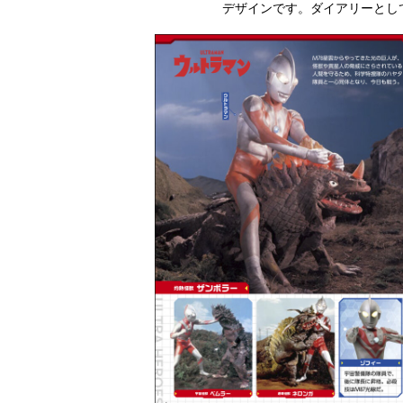
デザインです。ダイアリーとし
ラマ
クリアボディの
【特別編】トラ
【第6話更新
発売
スタースクリー
ンスフォーマー
♡】 わんもあ！
晃嗣
ム付き！ 『ト
ごー！ごー！
トランスフォー
ン入
ランスフォーマ
【月イチ更新】
マーごー！ご
ドプ
ー
ー！【月末更
ャン
FANBOOK2026
新】
！
』2026年７月31
日発売！