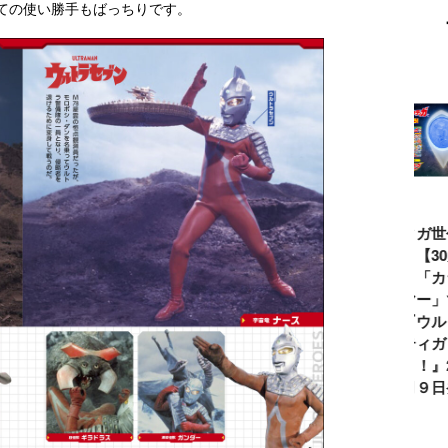
ての使い勝手もばっちりです。
ウルトラマンシ
仮面ライダー誕
テレビマガジン
ティガ世
リーズ60周年記
生55周年記
2026年夏号発
見！【3
念！ ウルトラ
念！ 仮面ライ
売!!
念】「カ
セブン＝モロボ
ダー１号＝本郷
イマー」
シ・ダンを演じ
猛を演じた藤岡
る『ウル
た森次晃嗣氏特
弘、氏特別イン
ンティガ
別インタビュー
タビュー
ぼう！』2
７月９日