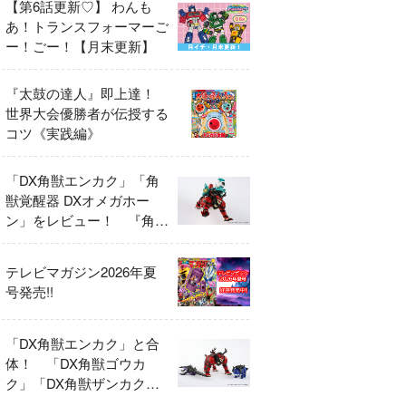
【第6話更新♡】 わんも
あ！トランスフォーマーご
ー！ごー！【月末更新】
『太鼓の達人』即上達！
世界大会優勝者が伝授する
コツ《実践編》
「DX角獣エンカク」「角
獣覚醒器 DXオメガホー
ン」をレビュー！ 『角醒
ハンター オメガホーン』
の玩具展開がスタート！
テレビマガジン2026年夏
号発売!!
「DX角獣エンカク」と合
体！ 「DX角獣ゴウカ
ク」「DX角獣ザンカク」
をレビュー！