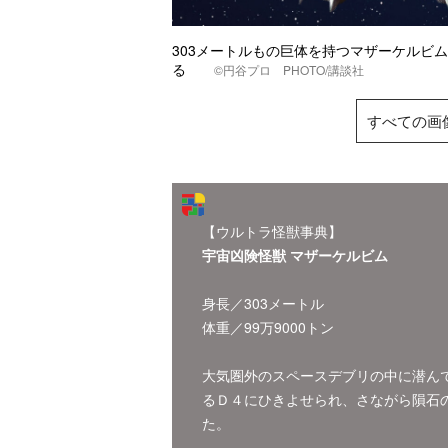
303メートルもの巨体を持つマザーケルビ
る
©円谷プロ PHOTO/講談社
すべての画
【ウルトラ怪獣事典】
宇宙凶険怪獣 マザーケルビム
身長／303メートル
体重／99万9000トン
大気圏外のスペースデブリの中に潜ん
るＤ４にひきよせられ、さながら隕石
た。