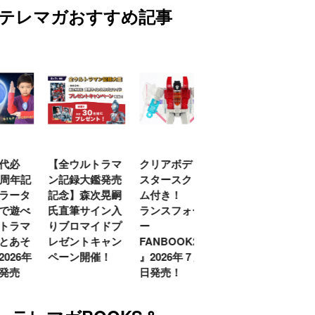
テレマガおすすめ記事
代必
【全ウルトラマ
クリアボディの
【特別編】トラ
0周年記
ン記録大鑑発売
スタースクリー
ンスフォーマー
ラータ
記念】森次晃嗣
ム付き！ 『ト
ごー！ごー！
で遊べ
氏直筆サイン入
ランスフォーマ
【月イチ更新】
トラマ
りブロマイドプ
ー
とあそ
レゼントキャン
FANBOOK2026
026年
ペーン開催！
』2026年７月31
発売
日発売！