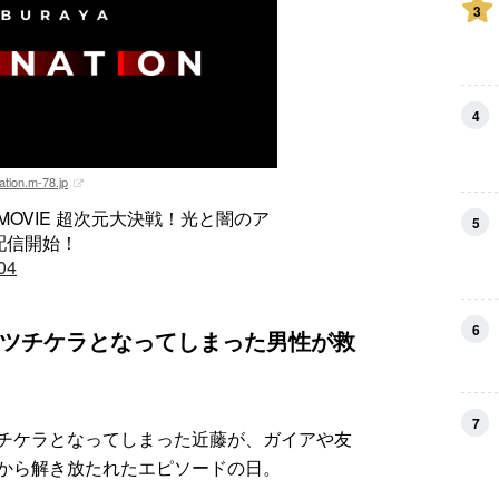
3
4
ation.m-78.jp
MOVIE 超次元大決戦！光と闇のア
5
り配信開始！
404
6
ツチケラとなってしまった男性が救
7
チケラとなってしまった近藤が、ガイアや友
から解き放たれたエピソードの日。