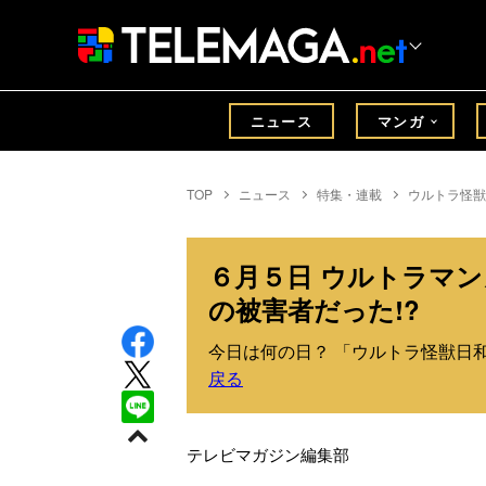
ニュース
マンガ
TOP
ニュース
特集・連載
ウルトラ怪獣
６月５日 ウルトラマン
の被害者だった!?
今日は何の日？ 「ウルトラ怪獣日和
戻る
テレビマガジン編集部