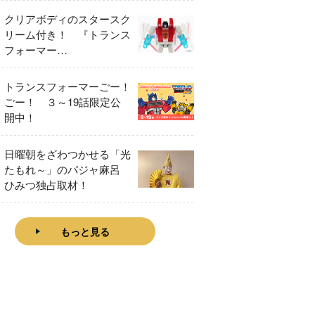
クリアボディのスタースク
リーム付き！ 『トランス
フォーマー
FANBOOK2026』2026年
７月31日発売！
トランスフォーマーごー！
ごー！ ３～19話限定公
開中！
日曜朝をざわつかせる「光
たもれ～」のパジャ麻呂
ひみつ独占取材！
もっと見る