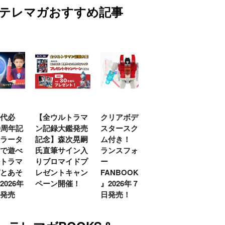
テレマガおすすめ記事
代必
【全ウルトラマ
クリアボディの
【特別編】トラ
0周年記
ン記録大鑑発売
スタースクリー
ンスフォーマー
ラータ
記念】森次晃嗣
ム付き！ 『ト
ごー！ごー！
で遊べ
氏直筆サイン入
ランスフォーマ
【月イチ更新】
トラマ
りブロマイドプ
ー
とあそ
レゼントキャン
FANBOOK2026
026年
ペーン開催！
』2026年７月31
発売
日発売！