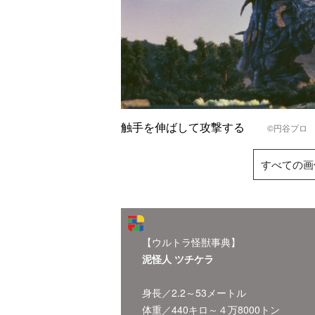
触手を伸ばして攻撃する
©円谷プロ 
すべての画
【ウルトラ怪獣事典】
泥怪人 ツチケラ
身長／2.2～53メートル
体重／440キロ～４万8000トン