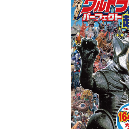
ラマ
クリアボディの
【特別編】トラ
【第6話更新
発売
スタースクリー
ンスフォーマー
♡】 わんもあ！
晃嗣
ム付き！ 『ト
ごー！ごー！
トランスフォー
ン入
ランスフォーマ
【月イチ更新】
マーごー！ご
ドプ
ー
ー！【月末更
ャン
FANBOOK2026
新】
！
』2026年７月31
日発売！