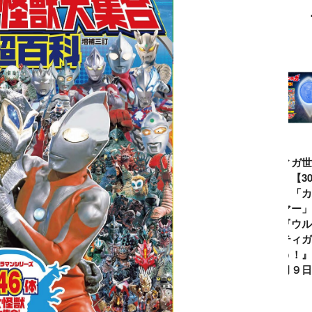
ウルトラマンシ
仮面ライダー誕
テレビマガジン
ティガ世
リーズ60周年記
生55周年記
2026年夏号発
見！【3
念！ ウルトラ
念！ 仮面ライ
売!!
念】「カ
セブン＝モロボ
ダー１号＝本郷
イマー」
シ・ダンを演じ
猛を演じた藤岡
る『ウル
た森次晃嗣氏特
弘、氏特別イン
ンティガ
別インタビュー
タビュー
ぼう！』2
７月９日