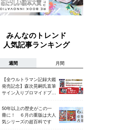
みんなのトレンド
人気記事ランキング
週間
月間
【全ウルトラマン記録大鑑
発売記念】森次晃嗣氏直筆
サイン入りブロマイドプレ
ゼントキャンペーン開催！
50年以上の歴史がこの一
冊に！ ６月の重版は大人
気シリーズの超百科です