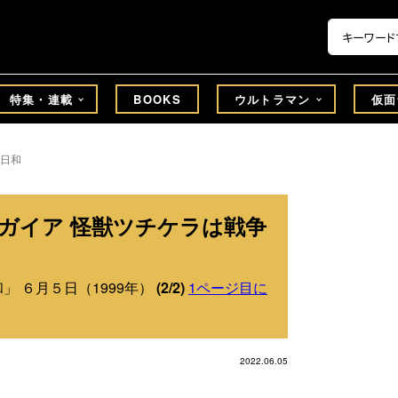
特集・連載
BOOKS
ウルトラマン
仮面
日和
ガイア 怪獣ツチケラは戦争
」 ６月５日（1999年）
(2/2)
1ページ目に
2022.06.05