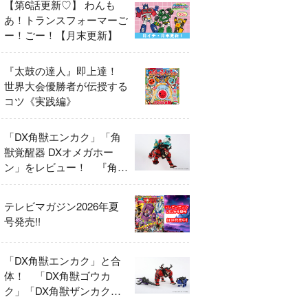
【第6話更新♡】 わんも
あ！トランスフォーマーご
ー！ごー！【月末更新】
『太鼓の達人』即上達！
世界大会優勝者が伝授する
コツ《実践編》
「DX角獣エンカク」「角
獣覚醒器 DXオメガホー
ン」をレビュー！ 『角醒
ハンター オメガホーン』
の玩具展開がスタート！
テレビマガジン2026年夏
号発売!!
「DX角獣エンカク」と合
体！ 「DX角獣ゴウカ
ク」「DX角獣ザンカク」
をレビュー！