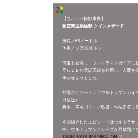
【ウルトラ怪獣事典】
超空間波動怪獣 クインメザード
身長／66メートル
体重／３万9000トン
何度も登場し、ウルトラマンガイアに
局ＫＣＢの電話回線を利用し、人間を
争わせようとした。
登場エピソード：『ウルトラマンガイア』
日放送）
脚本：長谷川圭一／監督・特技監督：
今回紹介したエピソードはウルトラサブスク「
中。ウルトラマンシリーズが見放題に
TSUBURAYA IMAGINATION