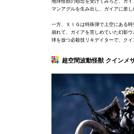
地球怪獣の怨念を受けてみろと、ガイ
マンアグルを生み出し、ガイアに差し
一方、ＸＩＧは特殊弾で上空にある時
崩れて、ガイアを苦しめていた幻影ウ
球を放つ必殺技リキデイターで、クイ
超空間波動怪獣 クインメ