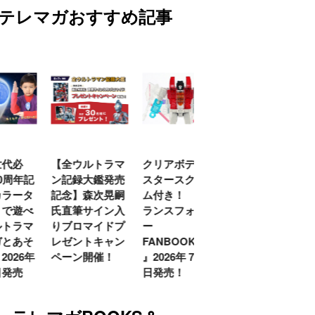
テレマガおすすめ記事
代必
【全ウルトラマ
クリアボディの
【特別編】トラ
0周年記
ン記録大鑑発売
スタースクリー
ンスフォーマー
ラータ
記念】森次晃嗣
ム付き！ 『ト
ごー！ごー！
で遊べ
氏直筆サイン入
ランスフォーマ
【月イチ更新】
トラマ
りブロマイドプ
ー
とあそ
レゼントキャン
FANBOOK2026
026年
ペーン開催！
』2026年７月31
発売
日発売！