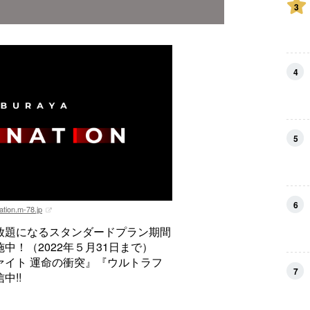
3
4
5
6
ation.m-78.jp
放題になるスタンダードプラン期間
中！（2022年５月31日まで）
ァイト 運命の衝突』『ウルトラフ
7
中!!