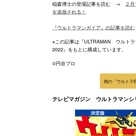
稲森博士の登場記事を読む →
２月
を追放される！
『ウルトラマンガイア』の記事を読む
※この記事は『ULTRAMAN ウル
2022』をもとに構成しています。
©円谷プロ
ラマ
クリアボディの
【特別編】トラ
【第6話更新
発売
スタースクリー
ンスフォーマー
♡】 わんもあ！
他の「ウルトラ
晃嗣
ム付き！ 『ト
ごー！ごー！
トランスフォー
ン入
ランスフォーマ
【月イチ更新】
マーごー！ご
ドプ
ー
ー！【月末更
テレビマガジン ウルトラマンシ
ャン
FANBOOK2026
新】
！
』2026年７月31
日発売！