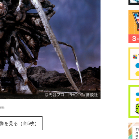
談社
像を見る（全5枚）