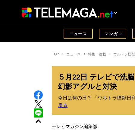
ニュース
マンガ
TOP
ニュース
特集・連載
ウルトラ怪獣
５月22日 テレビで洗
幻影アグルと対決
今日は何の日？ 「ウルトラ怪獣日和」
戻る
テレビマガジン編集部