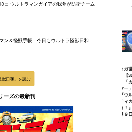
13日 ウルトラマンガイアの我夢が防衛チーム
トラマン＆怪獣手帳 今日もウルトラ怪獣日和
ウルトラマンシ
仮面ライダー誕
テレビマガジン
ティガ世
リーズ60周年記
生55周年記
2026年夏号発
見！【3
怪獣日和」を読む
念！ ウルトラ
念！ 仮面ライ
売!!
念】「カ
セブン＝モロボ
ダー１号＝本郷
イマー」
シ・ダンを演じ
猛を演じた藤岡
る『ウル
リーズの最新刊
た森次晃嗣氏特
弘、氏特別イン
ンティガ
別インタビュー
タビュー
ぼう！』2
７月９日