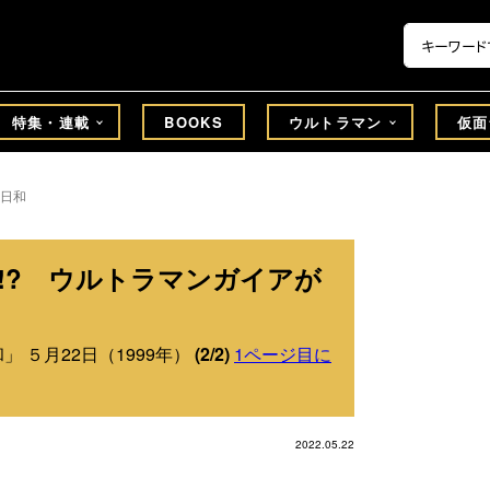
特集・連載
BOOKS
ウルトラマン
仮面
日和
脳!? ウルトラマンガイアが
 ５月22日（1999年）
(2/2)
1ページ目に
2022.05.22