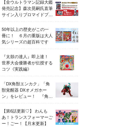
【全ウルトラマン記録大鑑
発売記念】森次晃嗣氏直筆
サイン入りブロマイドプレ
ゼントキャンペーン開催！
50年以上の歴史がこの一
冊に！ ６月の重版は大人
気シリーズの超百科です
『太鼓の達人』即上達！
世界大会優勝者が伝授する
コツ《実践編》
「DX角獣エンカク」「角
獣覚醒器 DXオメガホー
ン」をレビュー！ 『角醒
ハンター オメガホーン』
の玩具展開がスタート！
【第6話更新♡】 わんも
あ！トランスフォーマーご
ー！ごー！【月末更新】