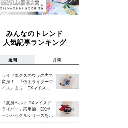
みんなのトレンド
人気記事ランキング
週間
月間
ライドエグズのウラの力で
変身！ 『仮面ライダーマ
イス』より「DXマイスド
ライバー」＆「DXマイス
エッジ」レビュー！
「変身ベルト DXマイスド
ライバー」応用編 DXボ
ーンバックルシリーズをレ
ビュー！