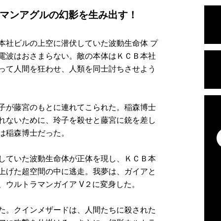
マンアグルの幻影を生み出す！
本社ビルの上空に潜伏していた波動生命体 プ
電波はおさまらない。敵の本体はＫＣＢ本社
って人間を狂わせ、人類を同士討ちさせよう
子が藤宮のもとに連れてこられた。稲森博士
れないために、玲子を殺せと藤宮に銃を差し
は稲森博士だった。
していた波動生命体が正体を現し、ＫＣＢ本
上げた超空間の中に逃走。我夢は、ガイアと
、ウルトラマンガイア V２に変身した。
た。クインメザードは、人間たちに殺された