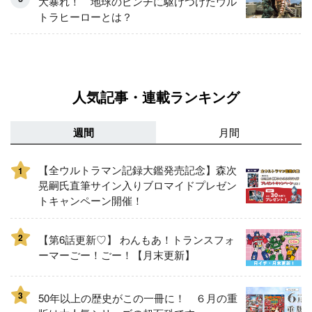
大暴れ！ 地球のピンチに駆けつけたウル
トラヒーローとは？
人気記事・連載ランキング
週間
月間
【全ウルトラマン記録大鑑発売記念】森次
1
晃嗣氏直筆サイン入りブロマイドプレゼン
トキャンペーン開催！
2
【第6話更新♡】 わんもあ！トランスフォ
ーマーごー！ごー！【月末更新】
3
50年以上の歴史がこの一冊に！ ６月の重