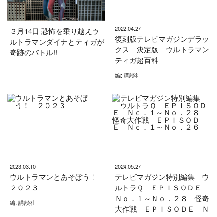
2022.04.27
３月14日 恐怖を乗り越えウ
復刻版テレビマガジンデラッ
ルトラマンダイナとティガが
クス 決定版 ウルトラマン
奇跡のバトル!!
ティガ超百科
編: 講談社
2023.03.10
2024.05.27
ウルトラマンとあそぼう！
テレビマガジン特別編集 ウ
２０２３
ルトラＱ ＥＰＩＳＯＤＥ
Ｎｏ．１～Ｎｏ．２８ 怪奇
編: 講談社
大作戦 ＥＰＩＳＯＤＥ Ｎ