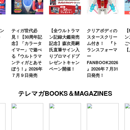
ン
ティガ世代必
【全ウルトラマ
クリアボディの
【
発
見！【30周年記
ン記録大鑑発売
スタースクリー
ン
念】「カラータ
記念】森次晃嗣
ム付き！ 『ト
ご
イマー」で遊べ
氏直筆サイン入
ランスフォーマ
【
る『ウルトラマ
りブロマイドプ
ー
ンティガとあそ
レゼントキャン
FANBOOK2026
ぼう！』2026年
ペーン開催！
』2026年７月31
７月９日発売
日発売！
テレマガBOOKS＆MAGAZINES