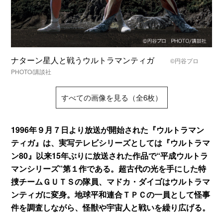
ナターン星人と戦うウルトラマンティガ
©円谷プロ
PHOTO/講談社
すべての画像を見る（全6枚）
1996年９月７日より放送が開始された『ウルトラマン
ティガ』は、実写テレビシリーズとしては『ウルトラマ
ン80』以来15年ぶりに放送された作品で“平成ウルトラ
マンシリーズ”第１作である。超古代の光を手にした特
捜チームＧＵＴＳの隊員、マドカ・ダイゴはウルトラマ
ンティガに変身。地球平和連合ＴＰＣの一員として怪事
件を調査しながら、怪獣や宇宙人と戦いを繰り広げる。