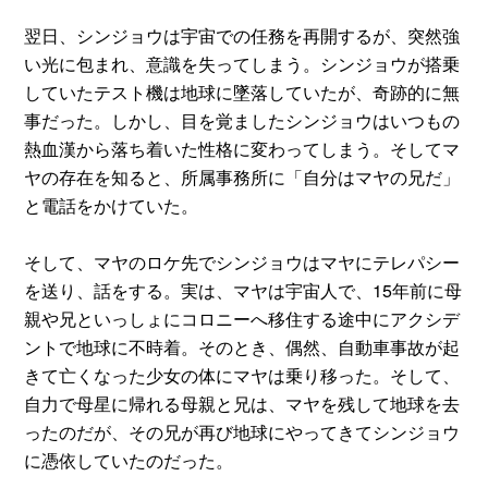
翌日、シンジョウは宇宙での任務を再開するが、突然強
い光に包まれ、意識を失ってしまう。シンジョウが搭乗
していたテスト機は地球に墜落していたが、奇跡的に無
事だった。しかし、目を覚ましたシンジョウはいつもの
熱血漢から落ち着いた性格に変わってしまう。そしてマ
ヤの存在を知ると、所属事務所に「自分はマヤの兄だ」
と電話をかけていた。
そして、マヤのロケ先でシンジョウはマヤにテレパシー
を送り、話をする。実は、マヤは宇宙人で、15年前に母
親や兄といっしょにコロニーへ移住する途中にアクシデ
ントで地球に不時着。そのとき、偶然、自動車事故が起
きて亡くなった少女の体にマヤは乗り移った。そして、
自力で母星に帰れる母親と兄は、マヤを残して地球を去
ったのだが、その兄が再び地球にやってきてシンジョウ
に憑依していたのだった。