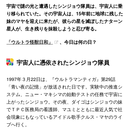
宇宙で謎の光と遭遇したシンジョウ隊員は、宇宙人に乗
り移られていた。その宇宙人は、15年前に地球に残した
妹のマヤを迎えに来たが、彼らの星を滅ぼしたナターン
星人が、生き残りを抹殺しようと忍び寄る。
「ウルトラ怪獣日和」
、今日は何の日？
宇宙人に憑依されたシンジョウ隊員
1997年３月22日は、『ウルトラマンティガ』第29話
「青い夜の記憶」が放送された日です。実験中の推進シ
ステム、ニュー・マキシマの始動テストの任務で宇宙に
上がったシンジョウ。その夜、ダイゴはシンジョウの妹
でＴＰＣ医務局の看護師、マユミとともに最近人気で社
会現象にもなっているアイドル歌手クルス・マヤのライ
ブへ行く。