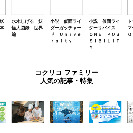
妖
水木しげる 妖
小説 仮面ライ
小説 仮面ライ
ト
本
怪大図録 世界
ダーガッチャー
ダーリバイス
マ
編
ド Ｕｎｉｖｅ
ＯＮＥ ＰＯＳ
Ｏ
ｒｓｉｔｙ
ＳＩＢＩＬＩＴ
Ｙ
コクリコ ファミリー
人気の記事・特集