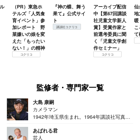
ル
（PR）東急ホ
『神の蝶、舞う
アーカイブ配信
仙
テルズ「人気食
果て』公式サイ
中【第67回講談
地
育イベント」参
ト
社児童文学新人
暖
加レポート 野
賞】受賞作家と
こ
講談社コクリコ
菜嫌いの娘を変
前選考委員に聞
て
えた「もったい
く「児童文学創
ない！」の精神
作セミナー」
コクリコ
コクリコ
監修者・専門家一覧
大島 康嗣
カメラマン
1942年埼玉県生まれ。1964年講談社写真部
カメ...
あばれる君
芸人