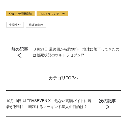
ウルトラ怪獣日和
ウルトラマンティガ
中学生〜
保護者向け
前の記事
３月21日 最終回から約30年 地球に落下してきたの
は仮死状態のウルトラセブン!?
カテゴリ
TOPへ
次の記事
10月19日 ULTRASEVEN X 危ない高額バイトに若
者が殺到！ 暗躍するマーキンド星人の目的は？