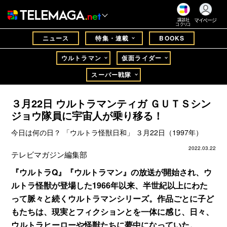
マイページ
講談社
コクリコ
ニュース
特集・連載
BOOKS
ウルトラマン
仮面ライダー
スーパー戦隊
３月22日 ウルトラマンティガ ＧＵＴＳシン
ジョウ隊員に宇宙人が乗り移る！
今日は何の日？ 「ウルトラ怪獣日和」 ３月22日（1997年）
2022.03.22
テレビマガジン編集部
『ウルトラQ』『ウルトラマン』の放送が開始され、ウ
ルトラ怪獣が登場した1966年以来、半世紀以上にわた
って脈々と続くウルトラマンシリーズ。作品ごとに子ど
もたちは、現実とフィクションとを一体に感じ、日々、
ウルトラヒーローや怪獣たちに夢中になっていた。