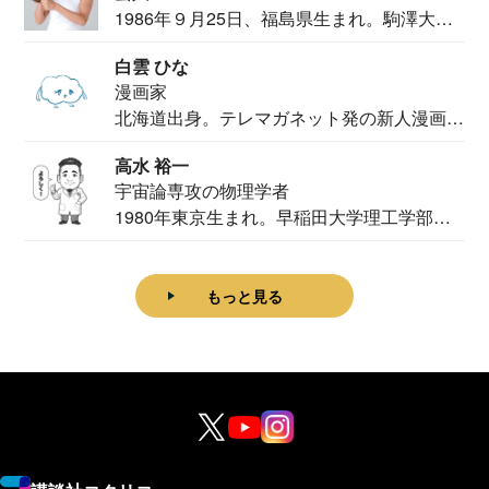
1986年９月25日、福島県生まれ。駒澤大学
法学部...
白雲 ひな
漫画家
北海道出身。テレマガネット発の新人漫画
家。2020...
高水 裕一
宇宙論専攻の物理学者
1980年東京生まれ。早稲田大学理工学部物
理学科卒...
もっと見る