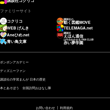
講談社コクリコ
ファミリーサイト
講談社の
コクリコ
動く図鑑MOVE
WEB げんき
TELEMAGA.net
講談社
Aneひめ.net
えほん通信
はやみねかおる FAN CLUB
青い鳥文庫
赤い夢学園
ボンボンアカデミー
ディズニーファン
講談社の学習まんが 日本の歴史
本とあそぼう 全国訪問おはなし隊
お問い合わせ
利用規約