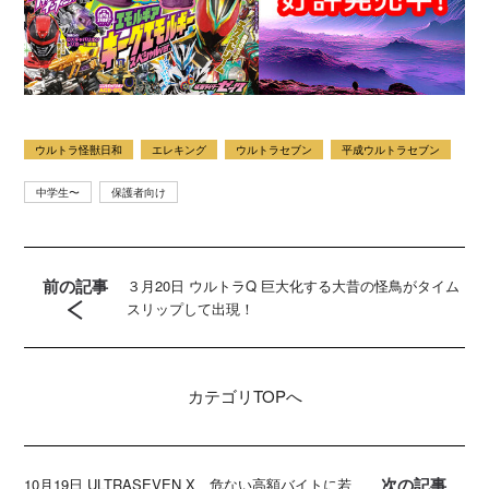
ウルトラ怪獣日和
エレキング
ウルトラセブン
平成ウルトラセブン
中学生〜
保護者向け
前の記事
３月20日 ウルトラQ 巨大化する大昔の怪鳥がタイム
スリップして出現！
カテゴリ
TOPへ
次の記事
10月19日 ULTRASEVEN X 危ない高額バイトに若