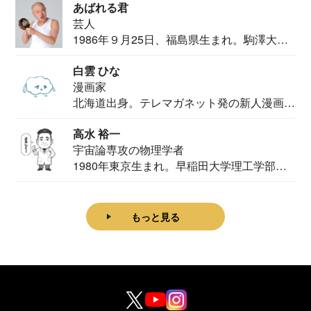
あばれる君
芸人
1986年９月25日、福島県生まれ。駒澤大学
法学部...
白雲 ひな
漫画家
北海道出身。テレマガネット発の新人漫画
家。2020...
高水 裕一
宇宙論専攻の物理学者
1980年東京生まれ。早稲田大学理工学部物
理学科卒...
もっと見る