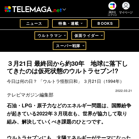
マイページ
講談社
コクリコ
ニュース
特集・連載
BOOKS
ウルトラマン
仮面ライダー
スーパー戦隊
３月21日 最終回から約30年 地球に落下し
てきたのは仮死状態のウルトラセブン!?
今日は何の日？ 「ウルトラ怪獣日和」 ３月21日（1994年）
2022.03.21
テレビマガジン編集部
石油・LPG・原子力などのエネルギー問題は、国際紛争
が起きている2022年３月現在も、世界が協力して取り
組み、解決していくべき課題のひとつです。
ウルトラセブンにも、太陽エネルギーがテーマになった