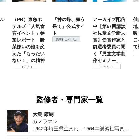
ル
（PR）東急ホ
『神の蝶、舞う
アーカイブ配信
仙
テルズ「人気食
果て』公式サイ
中【第67回講談
地
育イベント」参
ト
社児童文学新人
暖
加レポート 野
賞】受賞作家と
こ
講談社コクリコ
菜嫌いの娘を変
前選考委員に聞
て
えた「もったい
く「児童文学創
ない！」の精神
作セミナー」
コクリコ
コクリコ
監修者・専門家一覧
大島 康嗣
カメラマン
1942年埼玉県生まれ。1964年講談社写真部
カメ...