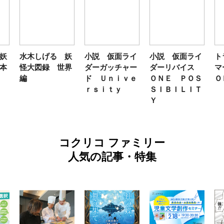
妖
水木しげる 妖
小説 仮面ライ
小説 仮面ライ
ト
本
怪大図録 世界
ダーガッチャー
ダーリバイス
マ
編
ド Ｕｎｉｖｅ
ＯＮＥ ＰＯＳ
Ｏ
ｒｓｉｔｙ
ＳＩＢＩＬＩＴ
Ｙ
コクリコ ファミリー
人気の記事・特集