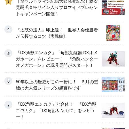
【全ウルトラマン記録大鑑発売記念】森次
3
晃嗣氏直筆サイン入りブロマイドプレゼン
トキャンペーン開催！
『太鼓の達人』即上達！ 世界大会優勝者
が伝授するコツ《実践編》
「DX角獣エンカク」「角獣覚醒器 DXオメ
ガホーン」をレビュー！ 『角醒ハンター
オメガホーン』の玩具展開がスタート！
50年以上の歴史がこの一冊に！ ６月の重
版は大人気シリーズの超百科です
「DX角獣エンカク」と合体！ 「DX角獣
ゴウカク」「DX角獣ザンカク」をレビュ
ー！