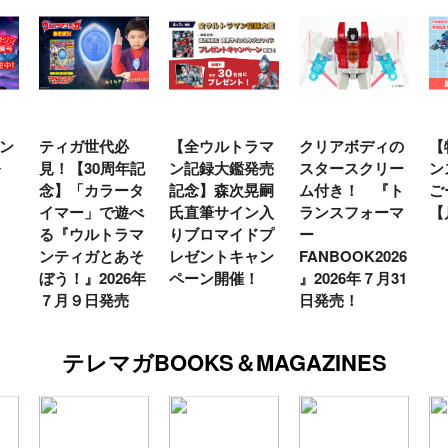
ン
ティガ世代必
【全ウルトラマ
クリアボディの
【
発
見！【30周年記
ン記録大鑑発売
スタースクリー
ン
念】「カラータ
記念】森次晃嗣
ム付き！ 『ト
ご
イマー」で遊べ
氏直筆サイン入
ランスフォーマ
【
る『ウルトラマ
りブロマイドプ
ー
ンティガとあそ
レゼントキャン
FANBOOK2026
ぼう！』2026年
ペーン開催！
』2026年７月31
７月９日発売
日発売！
テレマガBOOKS＆MAGAZINES