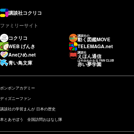
講談社コクリコ
ファミリーサイト
講談社の
コクリコ
動く図鑑MOVE
WEB げんき
TELEMAGA.net
講談社
Aneひめ.net
えほん通信
はやみねかおる FAN CLUB
青い鳥文庫
赤い夢学園
ボンボンアカデミー
ディズニーファン
講談社の学習まんが 日本の歴史
本とあそぼう 全国訪問おはなし隊