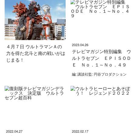
2023.04.26
４月７日 ウルトラマンＡの
テレビマガジン特別編集 ウ
力を得た北斗と南の戦いがは
ルトラセブン ＥＰＩＳＯＤ
じまる！
Ｅ Ｎｏ．１～Ｎｏ．４９
編: 講談社監: 円谷プロダクション
2022.04.27
2022.02.17