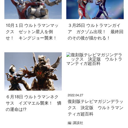
10月１日 ウルトラマンマッ
３月25日 ウルトラマンガイ
クス ゼットン星人を倒
ア ガクゾム出現！ 最終回
せ！ キングジョー襲来！
のその後が描かれる！
2022.04.27
６月18日 ウルトラマンネク
復刻版テレビマガジンデラッ
サス イズマエル襲来！ 憐
クス 決定版 ウルトラマン
の運命は!?
ティガ超百科
編: 講談社