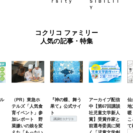
ｒｓｉｔｙ
ＳＩＢＩＬＩＴ
Ｙ
コクリコ ファミリー
人気の記事・特集
ル
（PR）東急ホ
『神の蝶、舞う
アーカイブ配信
仙
テルズ「人気食
果て』公式サイ
中【第67回講談
地
育イベント」参
ト
社児童文学新人
暖
加レポート 野
賞】受賞作家と
こ
講談社コクリコ
菜嫌いの娘を変
前選考委員に聞
て
えた「もったい
く「児童文学創