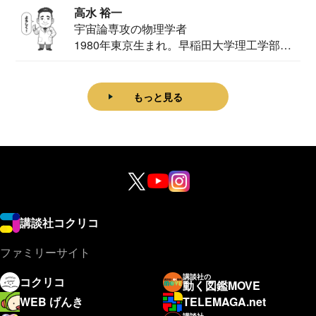
高水 裕一
宇宙論専攻の物理学者
1980年東京生まれ。早稲田大学理工学部物
理学科卒...
もっと見る
講談社コクリコ
ファミリーサイト
講談社の
コクリコ
動く図鑑MOVE
WEB げんき
TELEMAGA.net
講談社