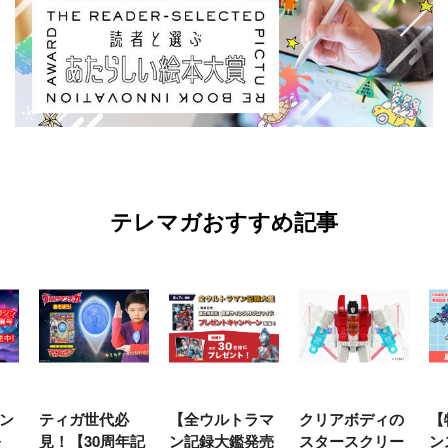
テレマガおすすめ記事
ン
ティガ世代必
【全ウルトラマ
クリアボディの
【
発
見！【30周年記
ン記録大鑑発売
スタースクリー
ン