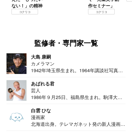
ない！」の精神
作セミナー」
コクリコ
コクリコ
監修者・専門家一覧
大島 康嗣
カメラマン
1942年埼玉県生まれ。1964年講談社写真部
カメ...
あばれる君
芸人
1986年９月25日、福島県生まれ。駒澤大学
法学部...
白雲 ひな
漫画家
北海道出身。テレマガネット発の新人漫画
家。2020...