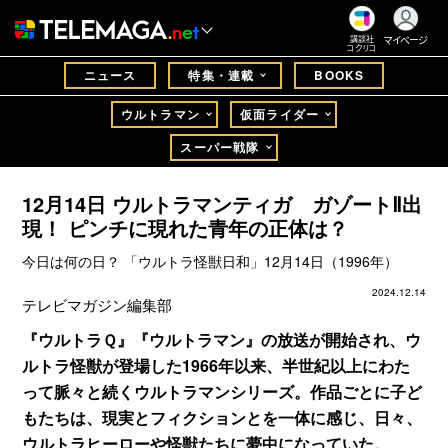
マイページ
講談社
コクリコ
ニュース
特集・連載
BOOKS
ウルトラマン
仮面ライダー
スーパー戦隊
12月14日 ウルトラマンティガ ガゾートⅡ出
現！ ピンチに現れた青年の正体は？
今日は何の日？ 「ウルトラ怪獣日和」12月14日（1996年）
2024.12.14
テレビマガジン編集部
『ウルトラＱ』『ウルトラマン』の放送が開始され、ウ
ルトラ怪獣が登場した1966年以来、半世紀以上にわた
って脈々と続くウルトラマンシリーズ。作品ごとに子ど
もたちは、現実とフィクションとを一体に感じ、日々、
ウルトラヒーローや怪獣たちに夢中になっていた。