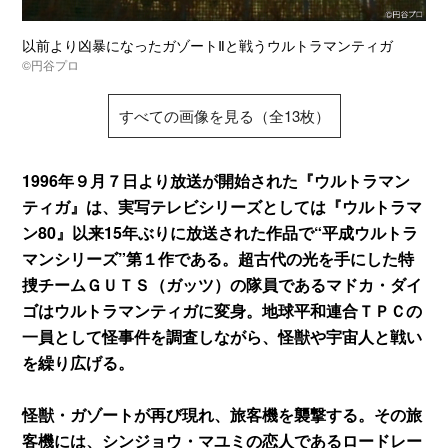
以前より凶暴になったガゾートⅡと戦うウルトラマンティガ
©円谷プロ
すべての画像を見る（全13枚）
1996年９月７日より放送が開始された『ウルトラマン
ティガ』は、実写テレビシリーズとしては『ウルトラマ
ン80』以来15年ぶりに放送された作品で“平成ウルトラ
マンシリーズ”第１作である。超古代の光を手にした特
捜チームＧＵＴＳ（ガッツ）の隊員であるマドカ・ダイ
ゴはウルトラマンティガに変身。地球平和連合ＴＰＣの
一員として怪事件を調査しながら、怪獣や宇宙人と戦い
を繰り広げる。
怪獣・ガゾートが再び現れ、旅客機を襲撃する。その旅
客機には、シンジョウ・マユミの恋人であるロードレー