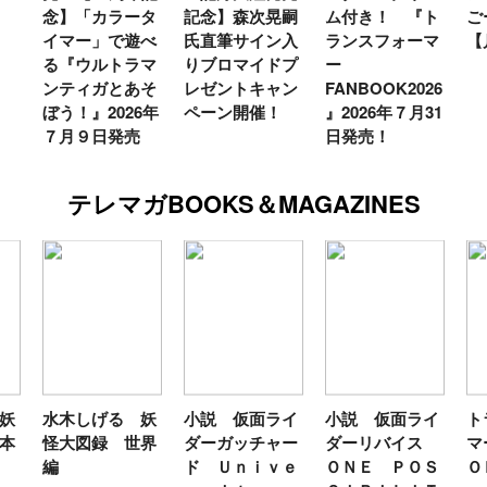
念】「カラータ
記念】森次晃嗣
ム付き！ 『ト
ご
イマー」で遊べ
氏直筆サイン入
ランスフォーマ
【
る『ウルトラマ
りブロマイドプ
ー
ンティガとあそ
レゼントキャン
FANBOOK2026
ぼう！』2026年
ペーン開催！
』2026年７月31
７月９日発売
日発売！
テレマガBOOKS＆MAGAZINES
妖
水木しげる 妖
小説 仮面ライ
小説 仮面ライ
ト
本
怪大図録 世界
ダーガッチャー
ダーリバイス
マ
編
ド Ｕｎｉｖｅ
ＯＮＥ ＰＯＳ
Ｏ