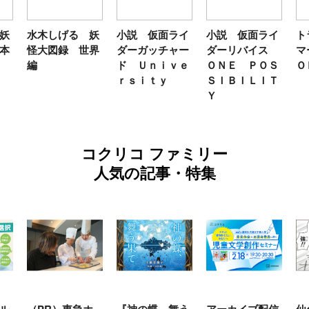
妖
水木しげる 妖
小説 仮面ライ
小説 仮面ライ
ト
本
怪大図録 世界
ダーガッチャー
ダーリバイス
マ
編
ド Ｕｎｉｖｅ
ＯＮＥ ＰＯＳ
Ｏ
ｒｓｉｔｙ
ＳＩＢＩＬＩＴ
Ｙ
コクリコ ファミリー
人気の記事・特集