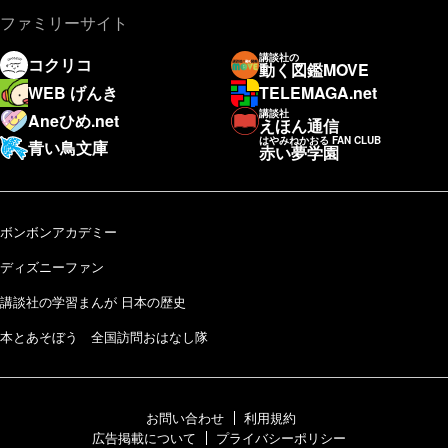
ファミリーサイト
講談社の
コクリコ
動く図鑑MOVE
WEB げんき
TELEMAGA.net
講談社
Aneひめ.net
えほん通信
はやみねかおる FAN CLUB
青い鳥文庫
赤い夢学園
ボンボンアカデミー
ディズニーファン
講談社の学習まんが 日本の歴史
本とあそぼう 全国訪問おはなし隊
お問い合わせ
利用規約
広告掲載について
プライバシーポリシー