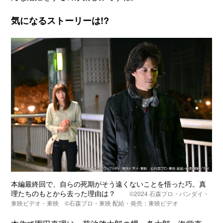
気になるストーリーは!?
本編最終回で、自らの死期がそう遠くないことを悟った巧。真
理たちのもとから去った理由は？
©️2024 石森プロ・バンダイ・
東映ビデオ・東映 ©️石森プロ・東映 配給・発売：東映ビデオ