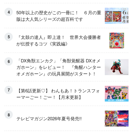
50年以上の歴史がこの一冊に！ ６月の重
版は大人気シリーズの超百科です
『太鼓の達人』即上達！ 世界大会優勝者
が伝授するコツ《実践編》
「DX角獣エンカク」「角獣覚醒器 DXオメ
ガホーン」をレビュー！ 『角醒ハンター
オメガホーン』の玩具展開がスタート！
【第6話更新♡】 わんもあ！トランスフォ
ーマーごー！ごー！【月末更新】
テレビマガジン2026年夏号発売!!