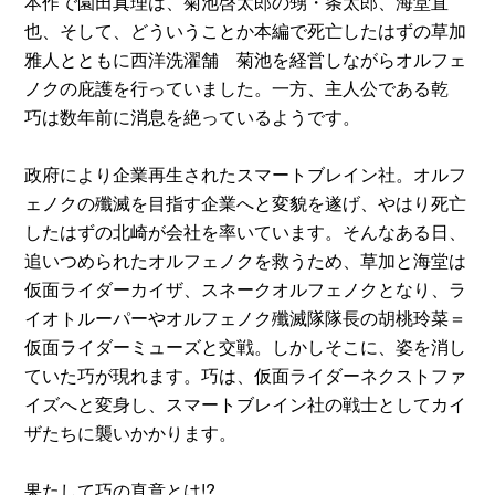
本作で園田真理は、菊池啓太郎の甥・条太郎、海堂直
也、そして、どういうことか本編で死亡したはずの草加
雅人とともに西洋洗濯舗 菊池を経営しながらオルフェ
ノクの庇護を行っていました。一方、主人公である乾
巧は数年前に消息を絶っているようです。
政府により企業再生されたスマートブレイン社。オルフ
ェノクの殲滅を目指す企業へと変貌を遂げ、やはり死亡
したはずの北崎が会社を率いています。そんなある日、
追いつめられたオルフェノクを救うため、草加と海堂は
仮面ライダーカイザ、スネークオルフェノクとなり、ラ
イオトルーパーやオルフェノク殲滅隊隊長の胡桃玲菜＝
仮面ライダーミューズと交戦。しかしそこに、姿を消し
ていた巧が現れます。巧は、仮面ライダーネクストファ
イズへと変身し、スマートブレイン社の戦士としてカイ
ザたちに襲いかかります。
果たして巧の真意とは!?