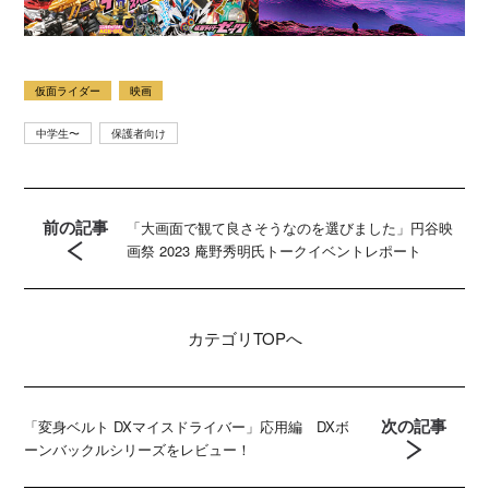
仮面ライダー
映画
中学生〜
保護者向け
前の記事
「大画面で観て良さそうなのを選びました」円谷映
画祭 2023 庵野秀明氏トークイベントレポート
カテゴリ
TOPへ
次の記事
「変身ベルト DXマイスドライバー」応用編 DXボ
ーンバックルシリーズをレビュー！