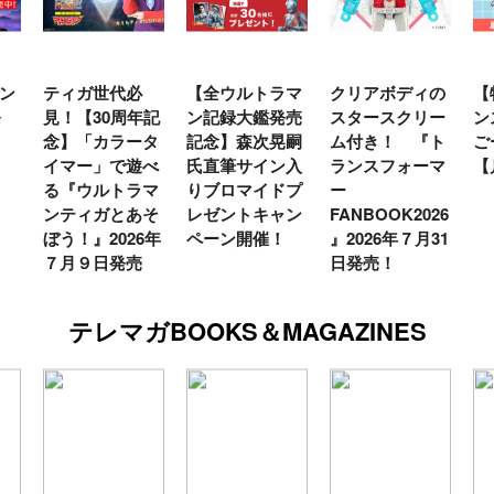
ン
ティガ世代必
【全ウルトラマ
クリアボディの
【
発
見！【30周年記
ン記録大鑑発売
スタースクリー
ン
念】「カラータ
記念】森次晃嗣
ム付き！ 『ト
ご
イマー」で遊べ
氏直筆サイン入
ランスフォーマ
【
る『ウルトラマ
りブロマイドプ
ー
ンティガとあそ
レゼントキャン
FANBOOK2026
ぼう！』2026年
ペーン開催！
』2026年７月31
７月９日発売
日発売！
テレマガBOOKS＆MAGAZINES