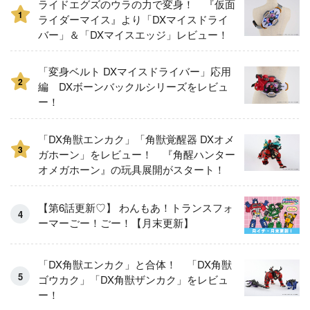
ライドエグズのウラの力で変身！ 『仮面
1
ライダーマイス』より「DXマイスドライ
バー」＆「DXマイスエッジ」レビュー！
「変身ベルト DXマイスドライバー」応用
2
編 DXボーンバックルシリーズをレビュ
ー！
「DX角獣エンカク」「角獣覚醒器 DXオメ
3
ガホーン」をレビュー！ 『角醒ハンター
オメガホーン』の玩具展開がスタート！
【第6話更新♡】 わんもあ！トランスフォ
ーマーごー！ごー！【月末更新】
「DX角獣エンカク」と合体！ 「DX角獣
ゴウカク」「DX角獣ザンカク」をレビュ
ー！