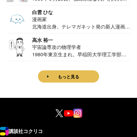
法学部...
白雲 ひな
漫画家
北海道出身。テレマガネット発の新人漫画
家。2020...
高水 裕一
宇宙論専攻の物理学者
1980年東京生まれ。早稲田大学理工学部物
理学科卒...
もっと見る
講談社コクリコ