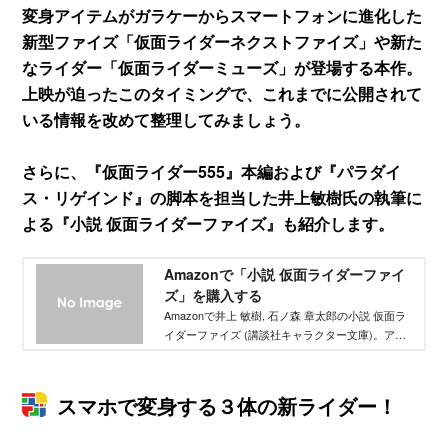
変身アイテムがガラケーからスマートフォンに進化した
新型ファイズ「仮面ライダーネクストファイズ」や新た
なライダー「仮面ライダーミューズ」が登場する本作。
上映が迫ったこのタイミングで、これまでに公開されて
いる情報を改めて整理してみましょう。
さらに、『仮面ライダー555』本編および『パラダイ
ス・リゲインド』の脚本を担当した井上敏樹氏の執筆に
よる『小説 仮面ライダーファイズ』も紹介します。
Amazonで「小説 仮面ライダーファイ
ズ」を購入する
Amazonで井上 敏樹, 石ノ森 章太郎の小説 仮面ラ
イダーファイズ (講談社キャラクター文庫)。アマ
ゾンならポイント還元本が多数。井上 敏樹, 石ノ
森 章太郎作品ほか、お急ぎ便対象商品は当日お届
けも可能。また小説 仮面ライダーファイズ (講談
スマホで変身する３体の新ライダー！
社キャラクター文庫)もアマゾン配送商品なら通常
配送無料。