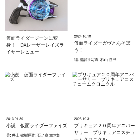
2024.10.10
仮面ライダージーンに変
仮面ライダーガヴとあそぼ
身！ DXレーザーレイズラ
う！
イザーレビュー
編: 講談社写真: 杉山 勝巳
2013.01.30
2023.10.31
小説 仮面ライダーファイズ
プリキュア２０周年アニバー
サリー プリキュアコスチュ
著: 井上 敏樹原作: 石ノ森 章太郎
ームクロニクル