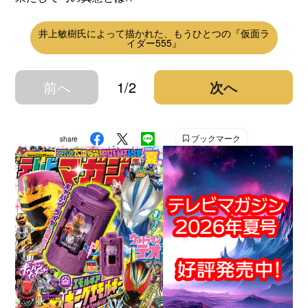
井上敏樹氏によって描かれた、もうひとつの『仮面ラ
イダー555』
前へ
1/2
次へ
ブックマーク
share