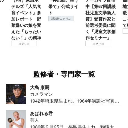
ル
（PR）東急ホ
『神の蝶、舞う
アーカイブ配信
仙
テルズ「人気食
果て』公式サイ
中【第67回講談
地
育イベント」参
ト
社児童文学新人
暖
加レポート 野
賞】受賞作家と
こ
講談社コクリコ
菜嫌いの娘を変
前選考委員に聞
て
えた「もったい
く「児童文学創
ない！」の精神
作セミナー」
コクリコ
コクリコ
監修者・専門家一覧
大島 康嗣
カメラマン
1942年埼玉県生まれ。1964年講談社写真部
カメ...
あばれる君
芸人
1986年９月25日、福島県生まれ。駒澤大学