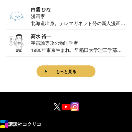
法学部...
白雲 ひな
漫画家
北海道出身。テレマガネット発の新人漫画
家。2020...
高水 裕一
宇宙論専攻の物理学者
1980年東京生まれ。早稲田大学理工学部物
理学科卒...
もっと見る
講談社コクリコ