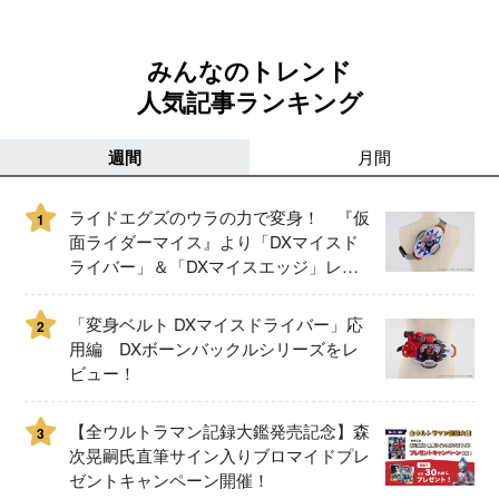
みんなのトレンド
人気記事ランキング
週間
月間
ライドエグズのウラの力で変身！ 『仮
1
面ライダーマイス』より「DXマイスド
ライバー」＆「DXマイスエッジ」レビ
ュー！
「変身ベルト DXマイスドライバー」応
2
用編 DXボーンバックルシリーズをレ
ビュー！
【全ウルトラマン記録大鑑発売記念】森
3
次晃嗣氏直筆サイン入りブロマイドプレ
ゼントキャンペーン開催！