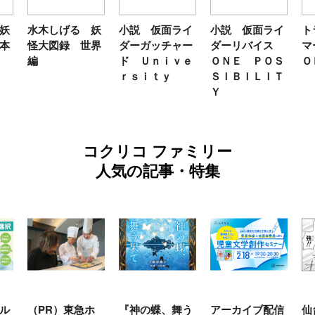
 妖
小説 仮面ライ
小説 仮面ライ
トランスフォー
世界
ダーガッチャー
ダーリバイス
マーＦＡＮＢＯ
ド Ｕｎｉｖｅ
ＯＮＥ ＰＯＳ
ＯＫ２０２６
ｒｓｉｔｙ
ＳＩＢＩＬＩＴ
Ｙ
コクリコ ファミリー
人気の記事・特集
急ホ
『神の蝶、舞う
アーカイブ配信
仙台の冬は東北