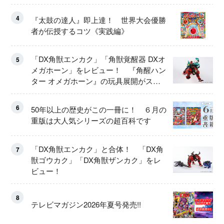
4
『太鼓の達人』即上達！ 世界大会優勝
者が伝授するコツ《実践編》
「DX角獣エンカク」「角獣覚醒器 DXオ
5
メガホーン」をレビュー！ 『角醒ハン
ター オメガホーン』の玩具展開がスタ
ート！
6
50年以上の歴史がこの一冊に！ ６月の
重版は大人気シリーズの超百科です
「DX角獣エンカク」と合体！ 「DX角
7
獣ゴウカク」「DX角獣ザンカク」をレ
ビュー！
8
テレビマガジン2026年夏号発売!!