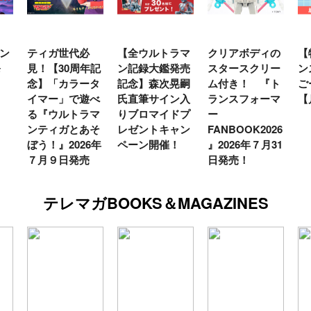
必
【全ウルトラマ
クリアボディの
【特別編】トラ
年記
ン記録大鑑発売
スタースクリー
ンスフォーマー
ータ
記念】森次晃嗣
ム付き！ 『ト
ごー！ごー！
遊べ
氏直筆サイン入
ランスフォーマ
【月イチ更新】
ラマ
りブロマイドプ
ー
あそ
レゼントキャン
FANBOOK2026
26年
ペーン開催！
』2026年７月31
売
日発売！
テレマガBOOKS＆MAGAZINES