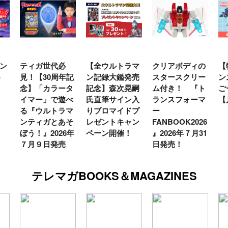
ティガ世代必
【全ウルトラマ
クリアボディの
【特別
見！【30周年記
ン記録大鑑発売
スタースクリー
ンスフ
念】「カラータ
記念】森次晃嗣
ム付き！ 『ト
ごー！
イマー」で遊べ
氏直筆サイン入
ランスフォーマ
【月イ
る『ウルトラマ
りブロマイドプ
ー
ンティガとあそ
レゼントキャン
FANBOOK2026
ぼう！』2026年
ペーン開催！
』2026年７月31
７月９日発売
日発売！
テレマガBOOKS＆MAGAZINES