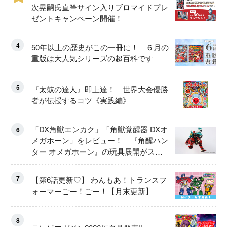
次晃嗣氏直筆サイン入りブロマイドプレ
ゼントキャンペーン開催！
4
50年以上の歴史がこの一冊に！ ６月の
重版は大人気シリーズの超百科です
5
『太鼓の達人』即上達！ 世界大会優勝
者が伝授するコツ《実践編》
「DX角獣エンカク」「角獣覚醒器 DXオ
6
メガホーン」をレビュー！ 『角醒ハン
ター オメガホーン』の玩具展開がスタ
ート！
7
【第6話更新♡】 わんもあ！トランスフ
ォーマーごー！ごー！【月末更新】
8