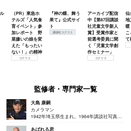
ル
（PR）東急ホ
『神の蝶、舞う
アーカイブ配信
仙
テルズ「人気食
果て』公式サイ
中【第67回講談
地
育イベント」参
ト
社児童文学新人
暖
加レポート 野
賞】受賞作家と
こ
講談社コクリコ
菜嫌いの娘を変
前選考委員に聞
て
えた「もったい
く「児童文学創
ない！」の精神
作セミナー」
コクリコ
コクリコ
監修者・専門家一覧
大島 康嗣
カメラマン
1942年埼玉県生まれ。1964年講談社写真部
カメ...
あばれる君