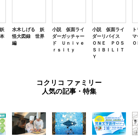
妖
水木しげる 妖
小説 仮面ライ
小説 仮面ライ
ト
本
怪大図録 世界
ダーガッチャー
ダーリバイス
マ
編
ド Ｕｎｉｖｅ
ＯＮＥ ＰＯＳ
Ｏ
ｒｓｉｔｙ
ＳＩＢＩＬＩＴ
Ｙ
コクリコ ファミリー
人気の記事・特集