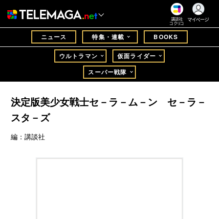
マイページ
講談社
コクリコ
ニュース
特集・連載
BOOKS
ウルトラマン
仮面ライダー
スーパー戦隊
決定版美少女戦士セ－ラ－ム－ン セ－ラ－
スタ－ズ
編：講談社