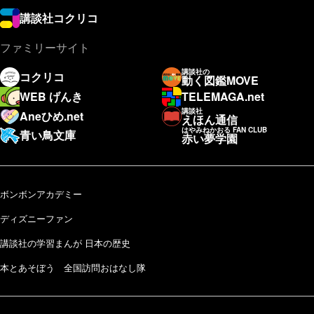
講談社コクリコ
ファミリーサイト
講談社の
コクリコ
動く図鑑MOVE
WEB げんき
TELEMAGA.net
講談社
Aneひめ.net
えほん通信
はやみねかおる FAN CLUB
青い鳥文庫
赤い夢学園
ボンボンアカデミー
ディズニーファン
講談社の学習まんが 日本の歴史
本とあそぼう 全国訪問おはなし隊