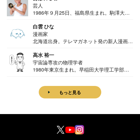
芸人
1986年９月25日、福島県生まれ。駒澤大学
法学部...
白雲 ひな
漫画家
北海道出身。テレマガネット発の新人漫画
家。2020...
高水 裕一
宇宙論専攻の物理学者
1980年東京生まれ。早稲田大学理工学部物
理学科卒...
もっと見る