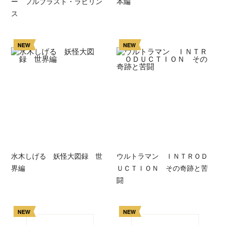
ー フルブラスト・ラビリン
本編
ス
NEW
NEW
水木しげる 妖怪大図録 世
ウルトラマン ＩＮＴＲＯＤ
界編
ＵＣＴＩＯＮ その奇跡と苦
闘
NEW
NEW