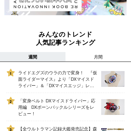
みんなのトレンド
人気記事ランキング
週間
月間
ライドエグズのウラの力で変身！ 『仮
1
面ライダーマイス』より「DXマイスド
ライバー」＆「DXマイスエッジ」レビ
ュー！
「変身ベルト DXマイスドライバー」応
2
用編 DXボーンバックルシリーズをレ
ビュー！
【全ウルトラマン記録大鑑発売記念】森
3