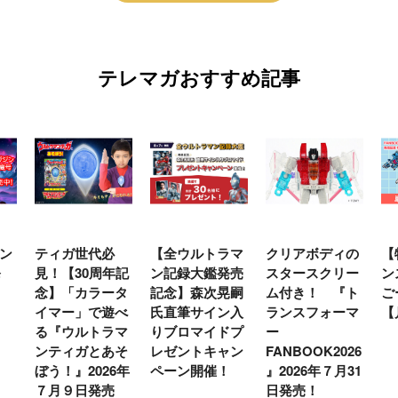
テレマガおすすめ記事
ン
ティガ世代必
【全ウルトラマ
クリアボディの
【
発
見！【30周年記
ン記録大鑑発売
スタースクリー
ン
念】「カラータ
記念】森次晃嗣
ム付き！ 『ト
ご
イマー」で遊べ
氏直筆サイン入
ランスフォーマ
【
る『ウルトラマ
りブロマイドプ
ー
ンティガとあそ
レゼントキャン
FANBOOK2026
ぼう！』2026年
ペーン開催！
』2026年７月31
７月９日発売
日発売！