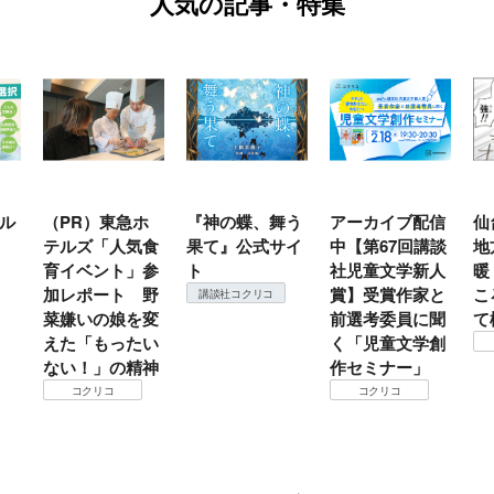
人気の記事・特集
ル
（PR）東急ホ
『神の蝶、舞う
アーカイブ配信
仙
テルズ「人気食
果て』公式サイ
中【第67回講談
地
育イベント」参
ト
社児童文学新人
暖
加レポート 野
賞】受賞作家と
こ
講談社コクリコ
菜嫌いの娘を変
前選考委員に聞
て
えた「もったい
く「児童文学創
ない！」の精神
作セミナー」
コクリコ
コクリコ