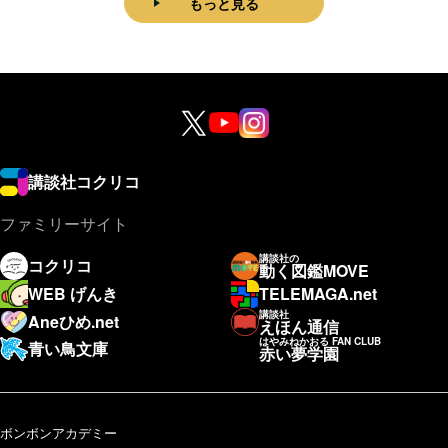
もっと見る
講談社コクリコ
ファミリーサイト
講談社の
コクリコ
動く図鑑MOVE
WEB げんき
TELEMAGA.net
講談社
Aneひめ.net
えほん通信
はやみねかおる FAN CLUB
青い鳥文庫
赤い夢学園
ボンボンアカデミー