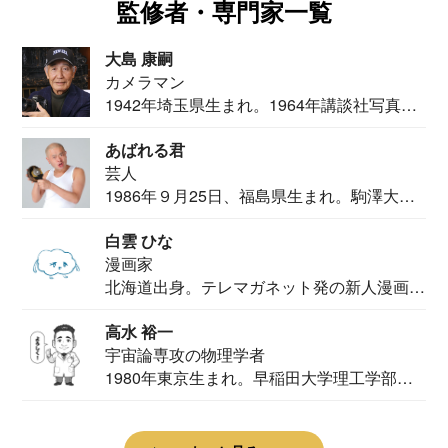
監修者・専門家一覧
大島 康嗣
カメラマン
1942年埼玉県生まれ。1964年講談社写真部
カメ...
あばれる君
芸人
1986年９月25日、福島県生まれ。駒澤大学
法学部...
白雲 ひな
漫画家
北海道出身。テレマガネット発の新人漫画
家。2020...
高水 裕一
宇宙論専攻の物理学者
1980年東京生まれ。早稲田大学理工学部物
理学科卒...