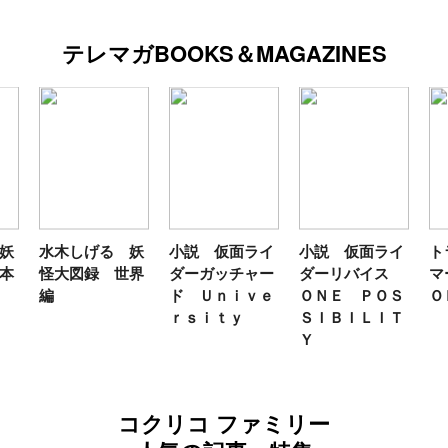
テレマガBOOKS＆MAGAZINES
妖
水木しげる 妖
小説 仮面ライ
小説 仮面ライ
ト
本
怪大図録 世界
ダーガッチャー
ダーリバイス
マ
編
ド Ｕｎｉｖｅ
ＯＮＥ ＰＯＳ
Ｏ
ｒｓｉｔｙ
ＳＩＢＩＬＩＴ
Ｙ
コクリコ ファミリー