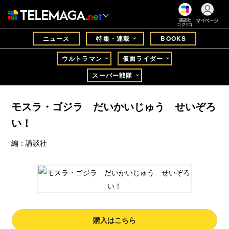
マイページ
講談社
コクリコ
ニュース
特集・連載
BOOKS
ウルトラマン
仮面ライダー
スーパー戦隊
モスラ・ゴジラ だいかいじゅう せいぞろ
い！
編：講談社
購入はこちら