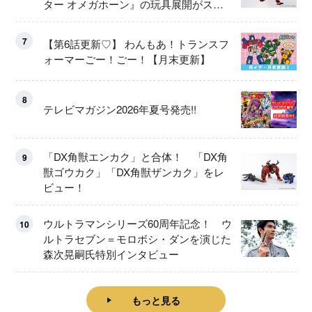
ター オメガホーン』の玩具展開がスタ
ート！
7
【第6話更新♡】 わんもあ！トランスフ
ォーマーごー！ごー！【月末更新】
8
テレビマガジン2026年夏号発売!!
「DX角獣エンカク」と合体！ 「DX角
9
獣ゴウカク」「DX角獣ザンカク」をレ
ビュー！
ウルトラマンシリーズ60周年記念！ ウ
10
ルトラセブン＝モロボシ・ダンを演じた
森次晃嗣氏特別インタビュー
もっと見る