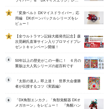
ュー！
「変身ベルト DXマイスドライバー」応
2
用編 DXボーンバックルシリーズをレ
ビュー！
【全ウルトラマン記録大鑑発売記念】森
3
次晃嗣氏直筆サイン入りブロマイドプレ
ゼントキャンペーン開催！
4
50年以上の歴史がこの一冊に！ ６月の
重版は大人気シリーズの超百科です
5
『太鼓の達人』即上達！ 世界大会優勝
者が伝授するコツ《実践編》
「DX角獣エンカク」「角獣覚醒器 DXオ
6
メガホーン」をレビュー！ 『角醒ハン