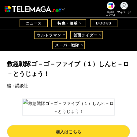
マイページ
講談社
コクリコ
ニュース
特集・連載
BOOKS
ウルトラマン
仮面ライダー
スーパー戦隊
救急戦隊ゴ－ゴ－ファイブ（１）しんヒ－ロ
－とうじょう！
編：講談社
購入はこちら