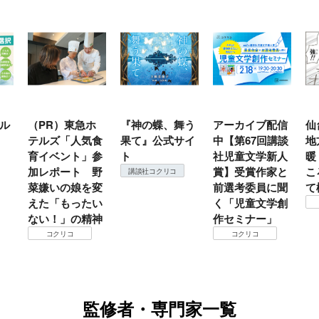
ル
（PR）東急ホ
『神の蝶、舞う
アーカイブ配信
仙
テルズ「人気食
果て』公式サイ
中【第67回講談
地
育イベント」参
ト
社児童文学新人
暖
加レポート 野
賞】受賞作家と
こ
講談社コクリコ
菜嫌いの娘を変
前選考委員に聞
て
えた「もったい
く「児童文学創
ない！」の精神
作セミナー」
コクリコ
コクリコ
監修者・専門家一覧