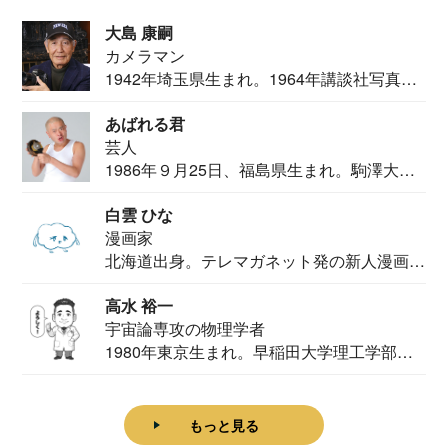
大島 康嗣
カメラマン
1942年埼玉県生まれ。1964年講談社写真部
カメ...
あばれる君
芸人
1986年９月25日、福島県生まれ。駒澤大学
法学部...
白雲 ひな
漫画家
北海道出身。テレマガネット発の新人漫画
家。2020...
高水 裕一
宇宙論専攻の物理学者
1980年東京生まれ。早稲田大学理工学部物
理学科卒...
もっと見る