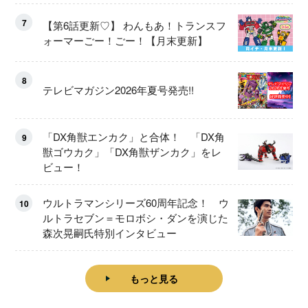
ート！
7
【第6話更新♡】 わんもあ！トランスフ
ォーマーごー！ごー！【月末更新】
8
テレビマガジン2026年夏号発売!!
「DX角獣エンカク」と合体！ 「DX角
9
獣ゴウカク」「DX角獣ザンカク」をレ
ビュー！
ウルトラマンシリーズ60周年記念！ ウ
10
ルトラセブン＝モロボシ・ダンを演じた
森次晃嗣氏特別インタビュー
もっと見る