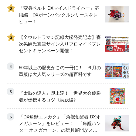
「変身ベルト DXマイスドライバー」応
2
用編 DXボーンバックルシリーズをレ
ビュー！
【全ウルトラマン記録大鑑発売記念】森
3
次晃嗣氏直筆サイン入りブロマイドプレ
ゼントキャンペーン開催！
4
50年以上の歴史がこの一冊に！ ６月の
重版は大人気シリーズの超百科です
5
『太鼓の達人』即上達！ 世界大会優勝
者が伝授するコツ《実践編》
「DX角獣エンカク」「角獣覚醒器 DXオ
6
メガホーン」をレビュー！ 『角醒ハン
ター オメガホーン』の玩具展開がスタ