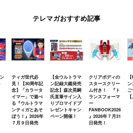
テレマガおすすめ記事
ン
ティガ世代必
【全ウルトラマ
クリアボディの
【
発
見！【30周年記
ン記録大鑑発売
スタースクリー
ン
念】「カラータ
記念】森次晃嗣
ム付き！ 『ト
ご
イマー」で遊べ
氏直筆サイン入
ランスフォーマ
【
る『ウルトラマ
りブロマイドプ
ー
ンティガとあそ
レゼントキャン
FANBOOK2026
ぼう！』2026年
ペーン開催！
』2026年７月31
７月９日発売
日発売！