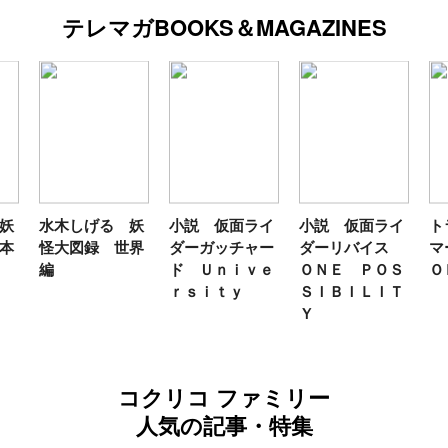
テレマガBOOKS＆MAGAZINES
妖
水木しげる 妖
小説 仮面ライ
小説 仮面ライ
ト
本
怪大図録 世界
ダーガッチャー
ダーリバイス
マ
編
ド Ｕｎｉｖｅ
ＯＮＥ ＰＯＳ
Ｏ
ｒｓｉｔｙ
ＳＩＢＩＬＩＴ
Ｙ
コクリコ ファミリー
人気の記事・特集