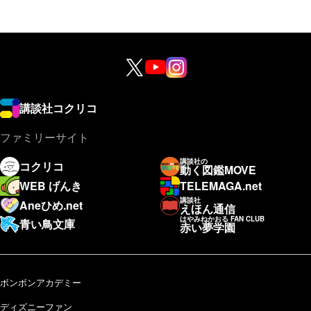
講談社コクリコ
ファミリーサイト
講談社の
コクリコ
動く図鑑MOVE
WEB げんき
TELEMAGA.net
講談社
Aneひめ.net
えほん通信
はやみねかおる FAN CLUB
青い鳥文庫
赤い夢学園
ボンボンアカデミー
ディズニーファン