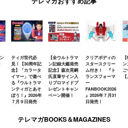
テレマガおすすめ記事
ティガ世代必
【全ウルトラマ
クリアボディの
【特
見！【30周年記
ン記録大鑑発売
スタースクリー
ンス
念】「カラータ
記念】森次晃嗣
ム付き！ 『ト
ごー
イマー」で遊べ
氏直筆サイン入
ランスフォーマ
【月
る『ウルトラマ
りブロマイドプ
ー
ンティガとあそ
レゼントキャン
FANBOOK2026
ぼう！』2026年
ペーン開催！
』2026年７月31
７月９日発売
日発売！
テレマガBOOKS＆MAGAZINES