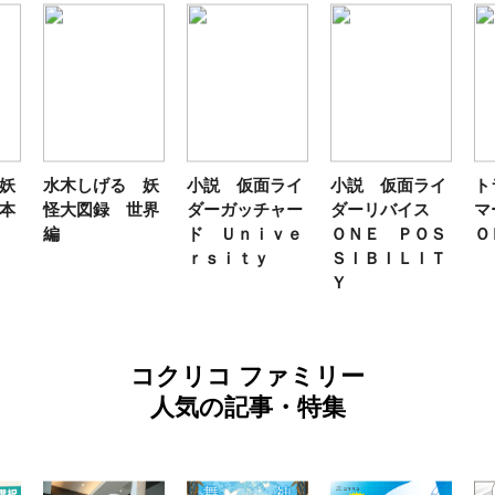
妖
水木しげる 妖
小説 仮面ライ
小説 仮面ライ
ト
本
怪大図録 世界
ダーガッチャー
ダーリバイス
マ
編
ド Ｕｎｉｖｅ
ＯＮＥ ＰＯＳ
Ｏ
ｒｓｉｔｙ
ＳＩＢＩＬＩＴ
Ｙ
コクリコ ファミリー
人気の記事・特集