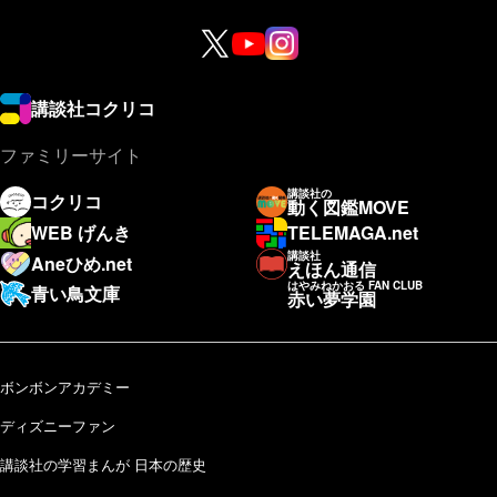
講談社コクリコ
ファミリーサイト
講談社の
コクリコ
動く図鑑MOVE
WEB げんき
TELEMAGA.net
講談社
Aneひめ.net
えほん通信
はやみねかおる FAN CLUB
青い鳥文庫
赤い夢学園
ボンボンアカデミー
ディズニーファン
講談社の学習まんが 日本の歴史