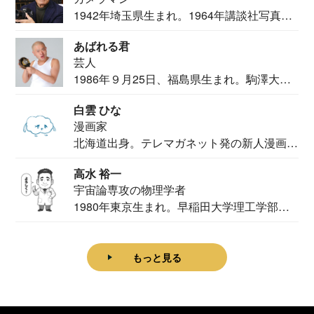
1942年埼玉県生まれ。1964年講談社写真部
カメ...
あばれる君
芸人
1986年９月25日、福島県生まれ。駒澤大学
法学部...
白雲 ひな
漫画家
北海道出身。テレマガネット発の新人漫画
家。2020...
高水 裕一
宇宙論専攻の物理学者
1980年東京生まれ。早稲田大学理工学部物
理学科卒...
もっと見る