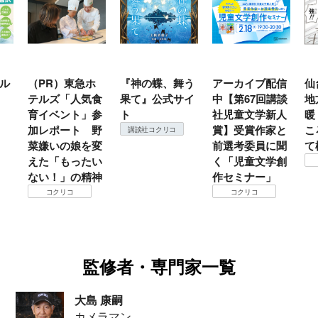
ル
（PR）東急ホ
『神の蝶、舞う
アーカイブ配信
仙
テルズ「人気食
果て』公式サイ
中【第67回講談
地
育イベント」参
ト
社児童文学新人
暖
加レポート 野
賞】受賞作家と
こ
講談社コクリコ
菜嫌いの娘を変
前選考委員に聞
て
えた「もったい
く「児童文学創
ない！」の精神
作セミナー」
コクリコ
コクリコ
監修者・専門家一覧
大島 康嗣
カメラマン