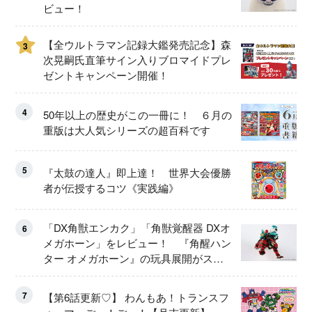
ビュー！
【全ウルトラマン記録大鑑発売記念】森
3
次晃嗣氏直筆サイン入りブロマイドプレ
ゼントキャンペーン開催！
4
50年以上の歴史がこの一冊に！ ６月の
重版は大人気シリーズの超百科です
5
『太鼓の達人』即上達！ 世界大会優勝
者が伝授するコツ《実践編》
「DX角獣エンカク」「角獣覚醒器 DXオ
6
メガホーン」をレビュー！ 『角醒ハン
ター オメガホーン』の玩具展開がスタ
ート！
7
【第6話更新♡】 わんもあ！トランスフ