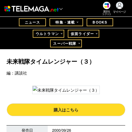
マイページ
講談社
コクリコ
ニュース
特集・連載
BOOKS
ウルトラマン
仮面ライダー
スーパー戦隊
未来戦隊タイムレンジャー（３）
編：講談社
購入はこちら
発売日
2000/09/26