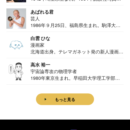
カメ...
あばれる君
芸人
1986年９月25日、福島県生まれ。駒澤大学
法学部...
白雲 ひな
漫画家
北海道出身。テレマガネット発の新人漫画
家。2020...
高水 裕一
宇宙論専攻の物理学者
1980年東京生まれ。早稲田大学理工学部物
理学科卒...
もっと見る