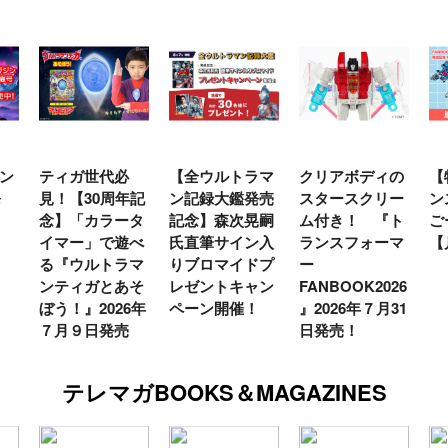
ティガ世代必
【全ウルトラマ
クリアボディの
【特別
見！【30周年記
ン記録大鑑発売
スタースクリー
ンスフ
念】「カラータ
記念】森次晃嗣
ム付き！ 『ト
ごー！
イマー」で遊べ
氏直筆サイン入
ランスフォーマ
【月イ
る『ウルトラマ
りブロマイドプ
ー
ンティガとあそ
レゼントキャン
FANBOOK2026
ぼう！』2026年
ペーン開催！
』2026年７月31
７月９日発売
日発売！
テレマガBOOKS＆MAGAZINES