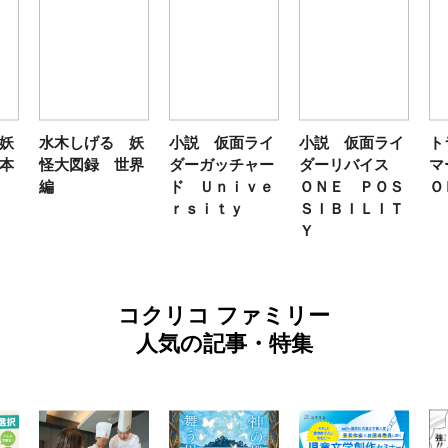
妖
水木しげる 妖
小説 仮面ライ
小説 仮面ライ
ト
本
怪大図録 世界
ダーガッチャー
ダーリバイス
マ
編
ド Ｕｎｉｖｅ
ＯＮＥ ＰＯＳ
Ｏ
ｒｓｉｔｙ
ＳＩＢＩＬＩＴ
Ｙ
コクリコ ファミリー
人気の記事・特集