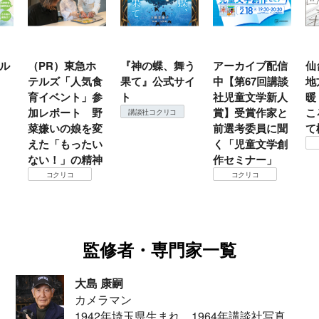
ル
（PR）東急ホ
『神の蝶、舞う
アーカイブ配信
仙
テルズ「人気食
果て』公式サイ
中【第67回講談
地
育イベント」参
ト
社児童文学新人
暖
加レポート 野
賞】受賞作家と
こ
講談社コクリコ
菜嫌いの娘を変
前選考委員に聞
て
えた「もったい
く「児童文学創
ない！」の精神
作セミナー」
コクリコ
コクリコ
監修者・専門家一覧
大島 康嗣
カメラマン
1942年埼玉県生まれ。1964年講談社写真部