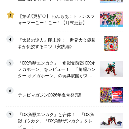
3
【第6話更新♡】 わんもあ！トランスフ
ォーマーごー！ごー！【月末更新】
4
『太鼓の達人』即上達！ 世界大会優勝
者が伝授するコツ《実践編》
「DX角獣エンカク」「角獣覚醒器 DXオ
5
メガホーン」をレビュー！ 『角醒ハン
ター オメガホーン』の玩具展開がスタ
ート！
6
テレビマガジン2026年夏号発売!!
「DX角獣エンカク」と合体！ 「DX角
7
獣ゴウカク」「DX角獣ザンカク」をレ
ビュー！