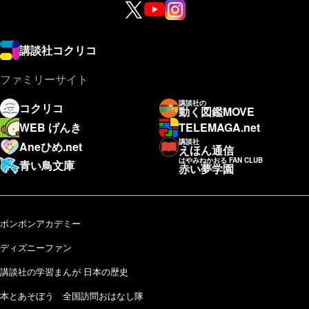
講談社コクリコ
ファミリーサイト
講談社の
コクリコ
動く図鑑MOVE
WEB げんき
TELEMAGA.net
講談社
Aneひめ.net
えほん通信
はやみねかおる FAN CLUB
青い鳥文庫
赤い夢学園
ボンボンアカデミー
ディズニーファン
講談社の学習まんが 日本の歴史
本とあそぼう 全国訪問おはなし隊