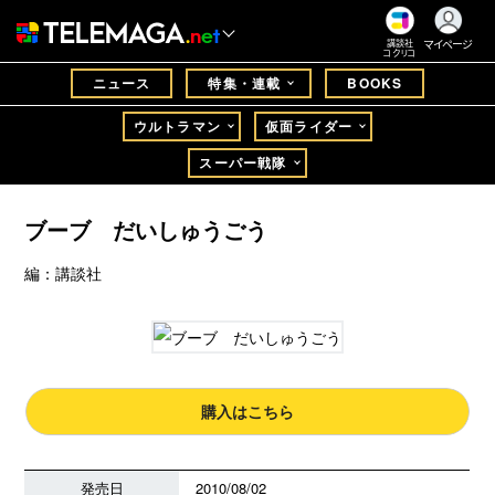
マイページ
講談社
コクリコ
ニュース
特集・連載
BOOKS
ウルトラマン
仮面ライダー
スーパー戦隊
ブーブ だいしゅうごう
編：講談社
購入はこちら
発売日
2010/08/02