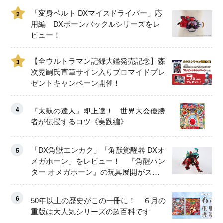
「変身ベルト DXマイスドライバー」応
2
用編 DXボーンバックルシリーズをレ
ビュー！
【全ウルトラマン記録大鑑発売記念】森
3
次晃嗣氏直筆サイン入りブロマイドプレ
ゼントキャンペーン開催！
4
『太鼓の達人』即上達！ 世界大会優勝
者が伝授するコツ《実践編》
「DX角獣エンカク」「角獣覚醒器 DXオ
5
メガホーン」をレビュー！ 『角醒ハン
ター オメガホーン』の玩具展開がスタ
ート！
6
50年以上の歴史がこの一冊に！ ６月の
重版は大人気シリーズの超百科です