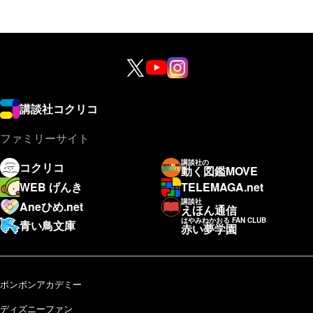
講談社コクリコ
ファミリーサイト
講談社の
コクリコ
動く図鑑MOVE
WEB げんき
TELEMAGA.net
講談社
Aneひめ.net
えほん通信
はやみねかおる FAN CLUB
青い鳥文庫
赤い夢学園
ボンボンアカデミー
ディズニーファン