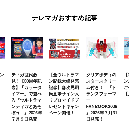
テレマガおすすめ記事
ン
ティガ世代必
【全ウルトラマ
クリアボディの
【
発
見！【30周年記
ン記録大鑑発売
スタースクリー
ン
念】「カラータ
記念】森次晃嗣
ム付き！ 『ト
ご
イマー」で遊べ
氏直筆サイン入
ランスフォーマ
【
る『ウルトラマ
りブロマイドプ
ー
ンティガとあそ
レゼントキャン
FANBOOK2026
ぼう！』2026年
ペーン開催！
』2026年７月31
７月９日発売
日発売！