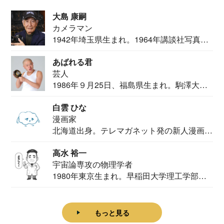
大島 康嗣
カメラマン
1942年埼玉県生まれ。1964年講談社写真部
カメ...
あばれる君
芸人
1986年９月25日、福島県生まれ。駒澤大学
法学部...
白雲 ひな
漫画家
北海道出身。テレマガネット発の新人漫画
家。2020...
高水 裕一
宇宙論専攻の物理学者
1980年東京生まれ。早稲田大学理工学部物
理学科卒...
もっと見る