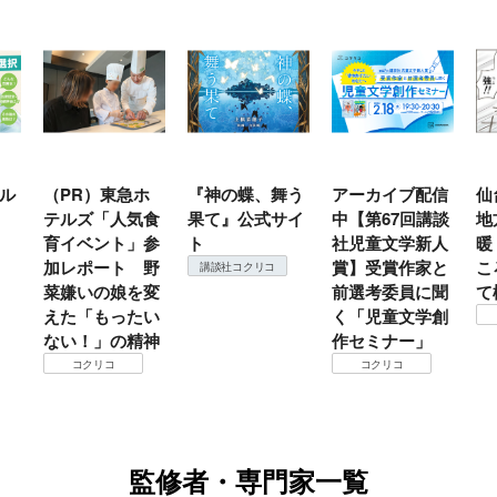
ル
（PR）東急ホ
『神の蝶、舞う
アーカイブ配信
仙
テルズ「人気食
果て』公式サイ
中【第67回講談
地
育イベント」参
ト
社児童文学新人
暖
加レポート 野
賞】受賞作家と
こ
講談社コクリコ
菜嫌いの娘を変
前選考委員に聞
て
えた「もったい
く「児童文学創
ない！」の精神
作セミナー」
コクリコ
コクリコ
監修者・専門家一覧