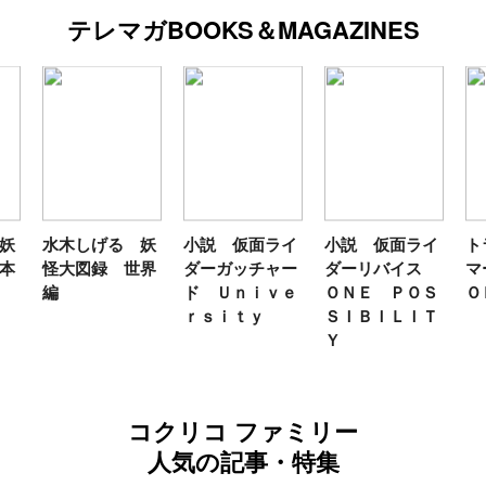
テレマガBOOKS＆MAGAZINES
妖
水木しげる 妖
小説 仮面ライ
小説 仮面ライ
ト
本
怪大図録 世界
ダーガッチャー
ダーリバイス
マ
編
ド Ｕｎｉｖｅ
ＯＮＥ ＰＯＳ
Ｏ
ｒｓｉｔｙ
ＳＩＢＩＬＩＴ
Ｙ
コクリコ ファミリー
人気の記事・特集