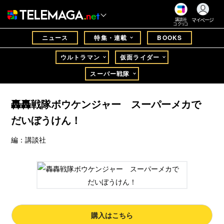
マイページ
講談社
コクリコ
ニュース
特集・連載
BOOKS
ウルトラマン
仮面ライダー
スーパー戦隊
轟轟戦隊ボウケンジャー スーパーメカで
だいぼうけん！
編：講談社
購入はこちら