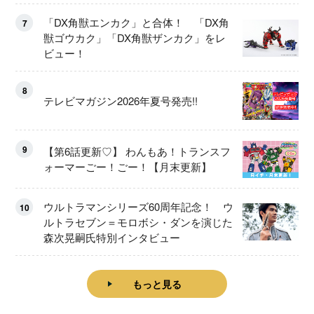
「DX角獣エンカク」と合体！ 「DX角
7
獣ゴウカク」「DX角獣ザンカク」をレ
ビュー！
8
テレビマガジン2026年夏号発売!!
9
【第6話更新♡】 わんもあ！トランスフ
ォーマーごー！ごー！【月末更新】
ウルトラマンシリーズ60周年記念！ ウ
10
ルトラセブン＝モロボシ・ダンを演じた
森次晃嗣氏特別インタビュー
もっと見る