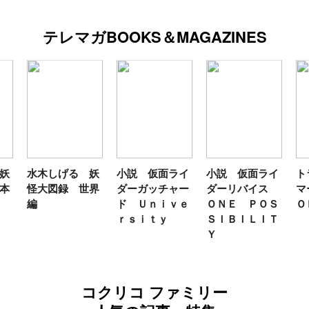
テレマガBOOKS＆MAGAZINES
水木しげる 妖
小説 仮面ライ
小説 仮面ライ
トラ
怪大図録 世界
ダーガッチャー
ダーリバイス
マー
編
ド Ｕｎｉｖｅ
ＯＮＥ ＰＯＳ
ＯＫ
ｒｓｉｔｙ
ＳＩＢＩＬＩＴ
Ｙ
コクリコ ファミリー