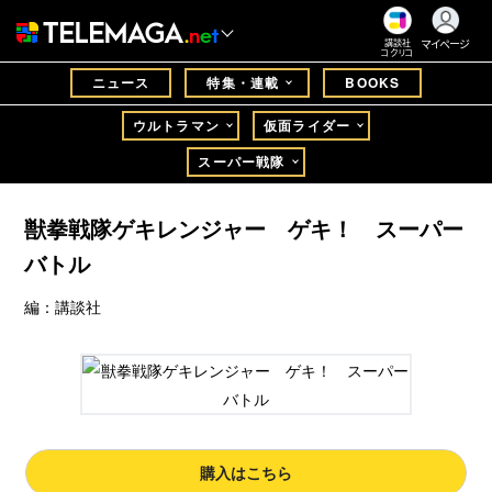
マイページ
講談社
コクリコ
ニュース
特集・連載
BOOKS
ウルトラマン
仮面ライダー
スーパー戦隊
獣拳戦隊ゲキレンジャー ゲキ！ スーパー
バトル
編：講談社
購入はこちら