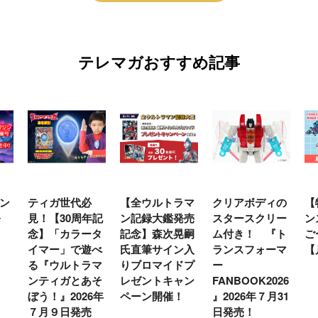
テレマガおすすめ記事
ティガ世代必
【全ウルトラマ
クリアボディの
【特別編
見！【30周年記
ン記録大鑑発売
スタースクリー
ンスフォ
念】「カラータ
記念】森次晃嗣
ム付き！ 『ト
ごー！ご
イマー」で遊べ
氏直筆サイン入
ランスフォーマ
【月イチ
る『ウルトラマ
りブロマイドプ
ー
ンティガとあそ
レゼントキャン
FANBOOK2026
ぼう！』2026年
ペーン開催！
』2026年７月31
７月９日発売
日発売！