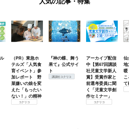
人気の記事・特集
ル
（PR）東急ホ
『神の蝶、舞う
アーカイブ配信
仙
テルズ「人気食
果て』公式サイ
中【第67回講談
地
育イベント」参
ト
社児童文学新人
暖
加レポート 野
賞】受賞作家と
こ
講談社コクリコ
菜嫌いの娘を変
前選考委員に聞
て
えた「もったい
く「児童文学創
ない！」の精神
作セミナー」
コクリコ
コクリコ