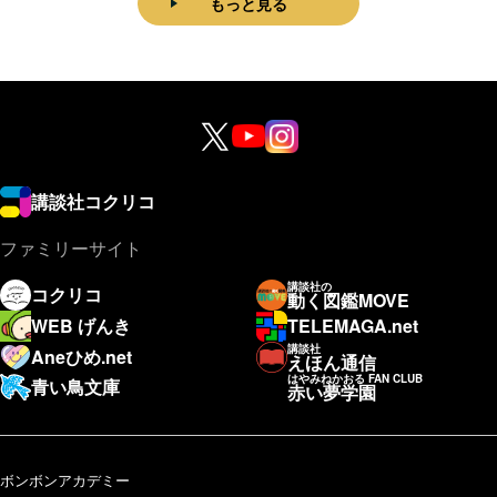
もっと見る
講談社コクリコ
ファミリーサイト
講談社の
コクリコ
動く図鑑MOVE
WEB げんき
TELEMAGA.net
講談社
Aneひめ.net
えほん通信
はやみねかおる FAN CLUB
青い鳥文庫
赤い夢学園
ボンボンアカデミー