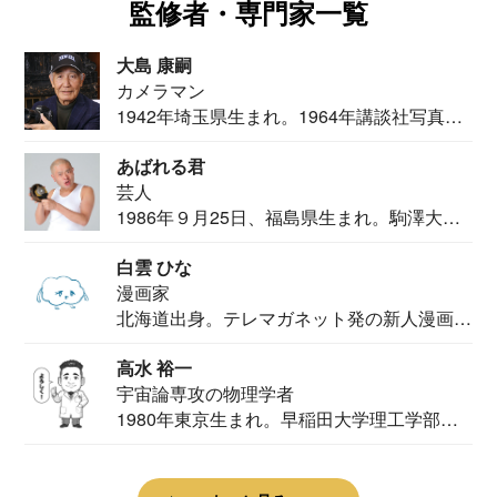
監修者・専門家一覧
大島 康嗣
カメラマン
1942年埼玉県生まれ。1964年講談社写真部
カメ...
あばれる君
芸人
1986年９月25日、福島県生まれ。駒澤大学
法学部...
白雲 ひな
漫画家
北海道出身。テレマガネット発の新人漫画
家。2020...
高水 裕一
宇宙論専攻の物理学者
1980年東京生まれ。早稲田大学理工学部物
理学科卒...