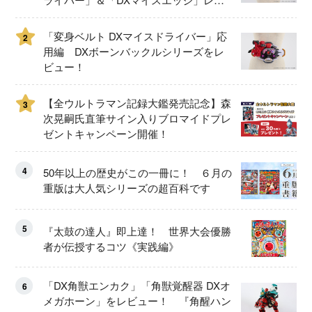
ュー！
「変身ベルト DXマイスドライバー」応
2
用編 DXボーンバックルシリーズをレ
ビュー！
【全ウルトラマン記録大鑑発売記念】森
3
次晃嗣氏直筆サイン入りブロマイドプレ
ゼントキャンペーン開催！
4
50年以上の歴史がこの一冊に！ ６月の
重版は大人気シリーズの超百科です
5
『太鼓の達人』即上達！ 世界大会優勝
者が伝授するコツ《実践編》
「DX角獣エンカク」「角獣覚醒器 DXオ
6
メガホーン」をレビュー！ 『角醒ハン