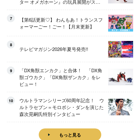
ター オメガホーン』の玩具展開がスタ
ート！
7
【第6話更新♡】 わんもあ！トランスフ
ォーマーごー！ごー！【月末更新】
8
テレビマガジン2026年夏号発売!!
「DX角獣エンカク」と合体！ 「DX角
9
獣ゴウカク」「DX角獣ザンカク」をレ
ビュー！
ウルトラマンシリーズ60周年記念！ ウ
10
ルトラセブン＝モロボシ・ダンを演じた
森次晃嗣氏特別インタビュー
もっと見る