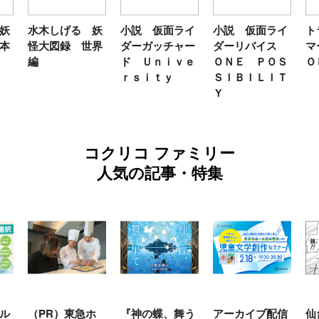
木しげる 妖
小説 仮面ライ
小説 仮面ライ
トランスフ
大図録 世界
ダーガッチャー
ダーリバイス
マーＦＡＮ
ド Ｕｎｉｖｅ
ＯＮＥ ＰＯＳ
ＯＫ２０２
ｒｓｉｔｙ
ＳＩＢＩＬＩＴ
Ｙ
コクリコ ファミリー
人気の記事・特集
（PR）東急ホ
『神の蝶、舞う
アーカイブ配信
仙台の冬