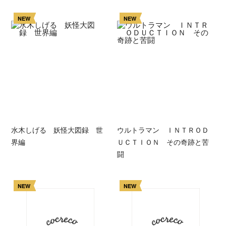
NEW
NEW
水木しげる 妖怪大図録 世
ウルトラマン ＩＮＴＲＯＤ
界編
ＵＣＴＩＯＮ その奇跡と苦
闘
NEW
NEW