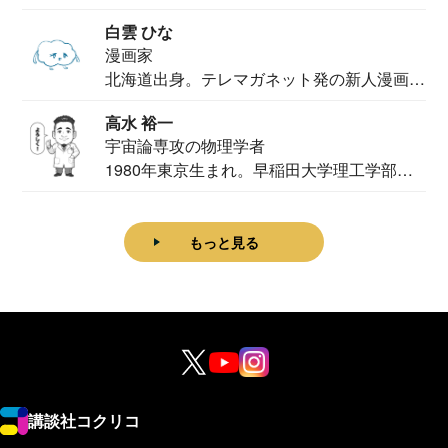
法学部...
白雲 ひな
漫画家
北海道出身。テレマガネット発の新人漫画
家。2020...
高水 裕一
宇宙論専攻の物理学者
1980年東京生まれ。早稲田大学理工学部物
理学科卒...
もっと見る
講談社コクリコ