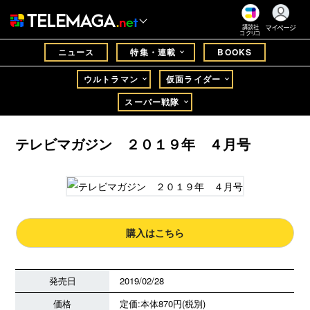
マイページ
講談社
コクリコ
ニュース
特集・連載
BOOKS
ウルトラマン
仮面ライダー
スーパー戦隊
テレビマガジン ２０１９年 ４月号
購入はこちら
発売日
2019/02/28
価格
定価:本体870円(税別)