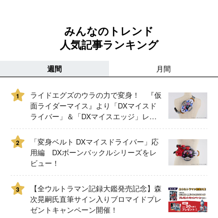
みんなのトレンド
人気記事ランキング
週間
月間
ライドエグズのウラの力で変身！ 『仮
1
面ライダーマイス』より「DXマイスド
ライバー」＆「DXマイスエッジ」レビ
ュー！
「変身ベルト DXマイスドライバー」応
2
用編 DXボーンバックルシリーズをレ
ビュー！
【全ウルトラマン記録大鑑発売記念】森
3
次晃嗣氏直筆サイン入りブロマイドプレ
ゼントキャンペーン開催！