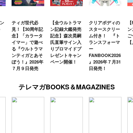
世代必
【全ウルトラマ
クリアボディの
【特別編】トラ
30周年記
ン記録大鑑発売
スタースクリー
ンスフォーマー
カラータ
記念】森次晃嗣
ム付き！ 『ト
ごー！ごー！
」で遊べ
氏直筆サイン入
ランスフォーマ
【月イチ更新】
ルトラマ
りブロマイドプ
ー
ガとあそ
レゼントキャン
FANBOOK2026
2026年
ペーン開催！
』2026年７月31
日発売
日発売！
テレマガBOOKS＆MAGAZINES