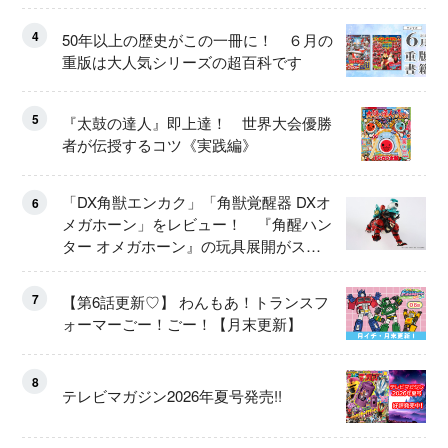
4
50年以上の歴史がこの一冊に！ ６月の
重版は大人気シリーズの超百科です
5
『太鼓の達人』即上達！ 世界大会優勝
者が伝授するコツ《実践編》
「DX角獣エンカク」「角獣覚醒器 DXオ
6
メガホーン」をレビュー！ 『角醒ハン
ター オメガホーン』の玩具展開がスタ
ート！
7
【第6話更新♡】 わんもあ！トランスフ
ォーマーごー！ごー！【月末更新】
8
テレビマガジン2026年夏号発売!!