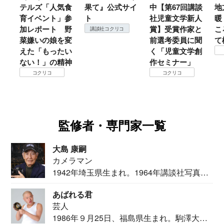
テルズ「人気食
果て』公式サイ
中【第67回講談
地方では
育イベント」参
ト
社児童文学新人
暖？ 本
加レポート 野
賞】受賞作家と
ころは仙
講談社コクリコ
菜嫌いの娘を変
前選考委員に聞
て検証す
えた「もったい
く「児童文学創
コクリ
ない！」の精神
作セミナー」
コクリコ
コクリコ
監修者・専門家一覧
大島 康嗣
カメラマン
1942年埼玉県生まれ。1964年講談社写真部
カメ...
あばれる君
芸人
1986年９月25日、福島県生まれ。駒澤大学