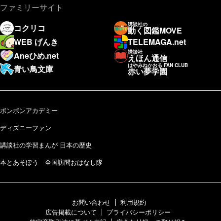
ファミリーサイト
講談社の
コクリコ
動く図鑑MOVE
WEB げんき
TELEMAGA.net
講談社
Aneひめ.net
えほん通信
はやみねかおる FAN CLUB
青い鳥文庫
赤い夢学園
ボンボンアカデミー
ディズニーファン
講談社の学習まんが 日本の歴史
本とあそぼう 全国訪問おはなし隊
お問い合わせ
利用規約
広告掲載について
プライバシーポリシー