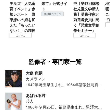
テルズ「人気食
果て』公式サイ
中【第67回講談
地
育イベント」参
ト
社児童文学新人
暖
加レポート 野
賞】受賞作家と
こ
講談社コクリコ
菜嫌いの娘を変
前選考委員に聞
て
えた「もったい
く「児童文学創
ない！」の精神
作セミナー」
コクリコ
コクリコ
監修者・専門家一覧
大島 康嗣
カメラマン
1942年埼玉県生まれ。1964年講談社写真部
カメ...
あばれる君
芸人
1986年９月25日、福島県生まれ。駒澤大学