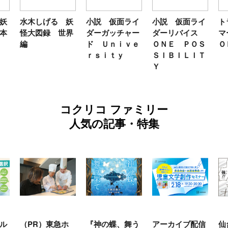
妖
水木しげる 妖
小説 仮面ライ
小説 仮面ライ
ト
本
怪大図録 世界
ダーガッチャー
ダーリバイス
マ
編
ド Ｕｎｉｖｅ
ＯＮＥ ＰＯＳ
Ｏ
ｒｓｉｔｙ
ＳＩＢＩＬＩＴ
Ｙ
コクリコ ファミリー
人気の記事・特集
ル
（PR）東急ホ
『神の蝶、舞う
アーカイブ配信
仙