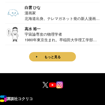
法学部...
白雲 ひな
漫画家
北海道出身。テレマガネット発の新人漫画
家。2020...
高水 裕一
宇宙論専攻の物理学者
1980年東京生まれ。早稲田大学理工学部物
理学科卒...
もっと見る
講談社コクリコ