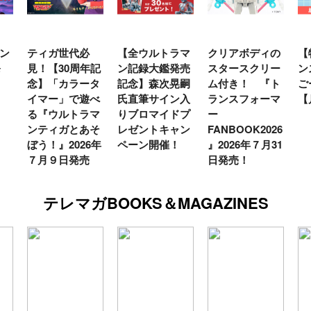
ン
ティガ世代必
【全ウルトラマ
クリアボディの
【
発
見！【30周年記
ン記録大鑑発売
スタースクリー
ン
念】「カラータ
記念】森次晃嗣
ム付き！ 『ト
ご
イマー」で遊べ
氏直筆サイン入
ランスフォーマ
【
る『ウルトラマ
りブロマイドプ
ー
ンティガとあそ
レゼントキャン
FANBOOK2026
ぼう！』2026年
ペーン開催！
』2026年７月31
７月９日発売
日発売！
テレマガBOOKS＆MAGAZINES