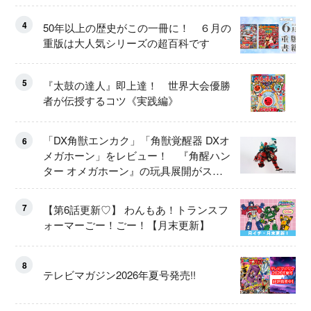
4
50年以上の歴史がこの一冊に！ ６月の
重版は大人気シリーズの超百科です
5
『太鼓の達人』即上達！ 世界大会優勝
者が伝授するコツ《実践編》
「DX角獣エンカク」「角獣覚醒器 DXオ
6
メガホーン」をレビュー！ 『角醒ハン
ター オメガホーン』の玩具展開がスタ
ート！
7
【第6話更新♡】 わんもあ！トランスフ
ォーマーごー！ごー！【月末更新】
8
テレビマガジン2026年夏号発売!!