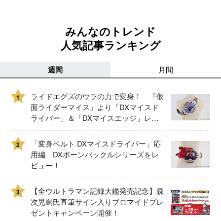
みんなのトレンド
人気記事ランキング
週間
月間
ライドエグズのウラの力で変身！ 『仮
1
面ライダーマイス』より「DXマイスド
ライバー」＆「DXマイスエッジ」レビ
ュー！
「変身ベルト DXマイスドライバー」応
2
用編 DXボーンバックルシリーズをレ
ビュー！
【全ウルトラマン記録大鑑発売記念】森
3
次晃嗣氏直筆サイン入りブロマイドプレ
ゼントキャンペーン開催！