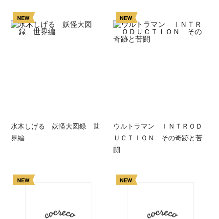
NEW
NEW
水木しげる 妖怪大図録 世
ウルトラマン ＩＮＴＲＯＤ
界編
ＵＣＴＩＯＮ その奇跡と苦
闘
NEW
NEW