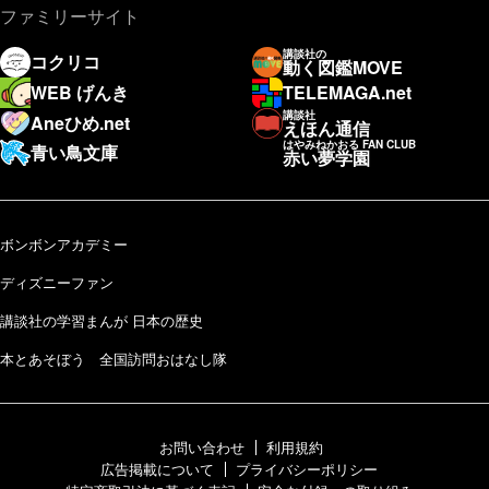
ファミリーサイト
講談社の
コクリコ
動く図鑑MOVE
WEB げんき
TELEMAGA.net
講談社
Aneひめ.net
えほん通信
はやみねかおる FAN CLUB
青い鳥文庫
赤い夢学園
ボンボンアカデミー
ディズニーファン
講談社の学習まんが 日本の歴史
本とあそぼう 全国訪問おはなし隊
お問い合わせ
利用規約
広告掲載について
プライバシーポリシー