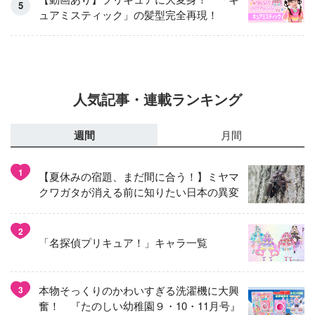
ュアミスティック」の髪型完全再現！
人気記事・連載ランキング
週間
月間
1
【夏休みの宿題、まだ間に合う！】ミヤマ
クワガタが消える前に知りたい日本の異変
2
「名探偵プリキュア！」キャラ一覧
本物そっくりのかわいすぎる洗濯機に大興
3
奮！ 『たのしい幼稚園９・10・11月号』