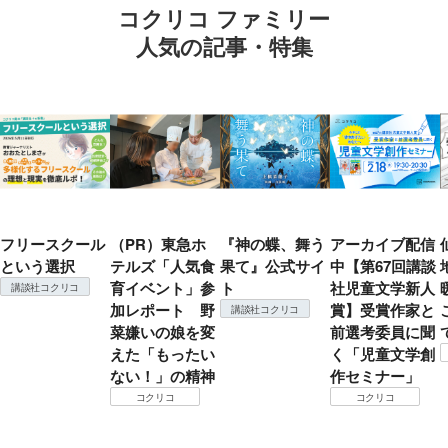
コクリコ ファミリー
人気の記事・特集
フリースクール
（PR）東急ホ
『神の蝶、舞う
アーカイブ配信
という選択
テルズ「人気食
果て』公式サイ
中【第67回講談
育イベント」参
ト
社児童文学新人
講談社コクリコ
加レポート 野
賞】受賞作家と
講談社コクリコ
菜嫌いの娘を変
前選考委員に聞
えた「もったい
く「児童文学創
ない！」の精神
作セミナー」
コクリコ
コクリコ