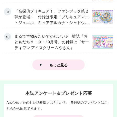
「名探偵プリキュア！」ファンブック第２
弾が登場！ 付録は限定「プリキュアマコ
トジュエル キュアアルカナ・シャドウ
アイスver.」 キュアエクレールを大特
集！
まるで本物みたいでかわいい♪ 雑誌『お
ともだち８・９・10月号』の付録は『サー
ティワン アイスクリームやさん』
もっと見る
本誌アンケート＆プレゼント応募
Aneひめ／たのしい幼稚園／おともだち 各雑誌のプレゼントはこ
ちらから応募できます。