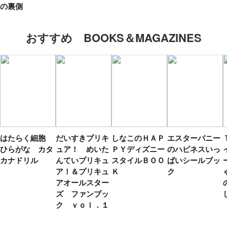
の裏側
おすすめ BOOKS＆MAGAZINES
はたらく細胞
だいすきプリキ
しなこのＨＡＰ
エスターバニー
ひらがな カタ
ュア！ めいた
ＰＹディズニー
のハピネスいっ
カナドリル
んていプリキュ
スタイルＢＯＯ
ぱいシールブッ
ア！＆プリキュ
Ｋ
ク
アオールスター
ズ ファンブッ
ク ｖｏｌ．１