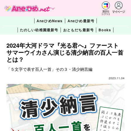
マイページ
講談社
コクリコ
AneひめNews
Aneひめ最新号
たのしい幼稚園最新号
おともだち最新号
Books
2024年大河ドラマ『光る君へ』ファースト
サマーウイカさん演じる清少納言の百人一首
とは？
「５文字で表す百人一首」その３・清少納言編
2023.11.04