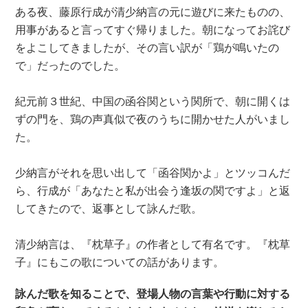
ある夜、藤原行成が清少納言の元に遊びに来たものの、
用事があると言ってすぐ帰りました。朝になってお詫び
をよこしてきましたが、その言い訳が「鶏が鳴いたの
で」だったのでした。
紀元前３世紀、中国の函谷関という関所で、朝に開くは
ずの門を、鶏の声真似で夜のうちに開かせた人がいまし
た。
少納言がそれを思い出して「函谷関かよ」とツッコんだ
ら、行成が「あなたと私が出会う逢坂の関ですよ」と返
してきたので、返事として詠んだ歌。
清少納言は、『枕草子』の作者として有名です。『枕草
子』にもこの歌についての話があります。
詠んだ歌を知ることで、登場人物の言葉や行動に対する