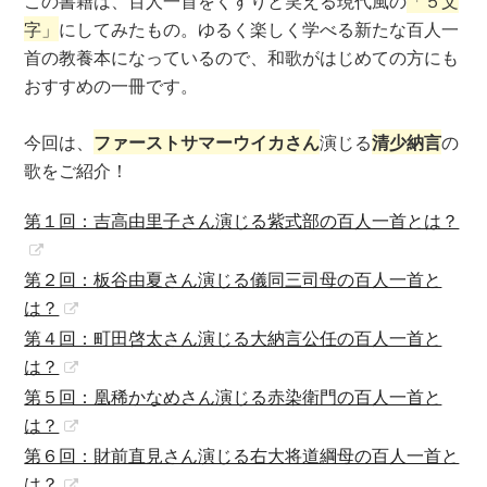
この書籍は、百人一首をくすりと笑える現代風の
「５文
字」
にしてみたもの。ゆるく楽しく学べる新たな百人一
首の教養本になっているので、和歌がはじめての方にも
おすすめの一冊です。
今回は、
ファーストサマーウイカさん
演じる
清少納言
の
歌をご紹介！
第１回：吉高由里子さん演じる紫式部の百人一首とは？
第２回：板谷由夏さん演じる儀同三司母の百人一首と
は？
第４回：町田啓太さん演じる大納言公任の百人一首と
は？
第５回：凰稀かなめさん演じる赤染衛門の百人一首と
は？
第６回：財前直見さん演じる右大将道綱母の百人一首と
は？