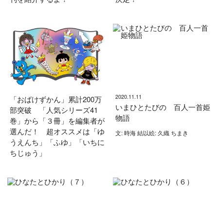
2020.11.11
「おばけずかん」累計200万
いまひとたびの 百人一首姫
部突破 「人気シリーズ41
物語
巻」から「３冊」を編集者が
選んだ！ 超オススメは「ゆ
文: 時海 結以絵: 久織 ちまき
うえんち」「ふゆ」「いちに
ちじゅう」