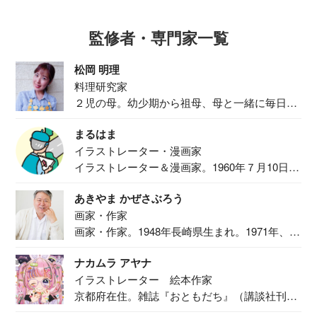
監修者・専門家一覧
松岡 明理
料理研究家
２児の母。幼少期から祖母、母と一緒に毎日の
食事作り...
まるはま
イラストレーター・漫画家
イラストレーター＆漫画家。1960年７月10日生
ま...
あきやま かぜさぶろう
画家・作家
画家・作家。1948年長崎県生まれ。1971年、
二...
ナカムラ アヤナ
イラストレーター 絵本作家
京都府在住。雑誌『おともだち』（講談社刊）
で『おし...