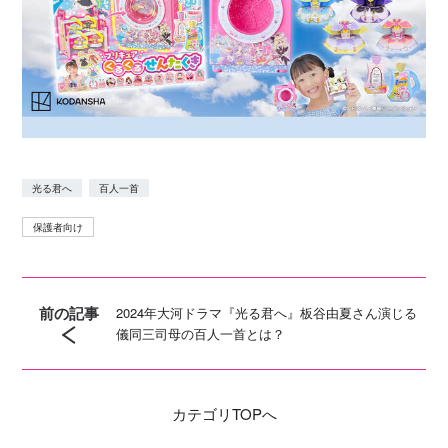
光る君へ
百人一首
保護者向け
前の記事
2024年大河ドラマ『光る君へ』板谷由夏さん演じる
儀同三司母の百人一首とは？
カテゴリ
TOPへ