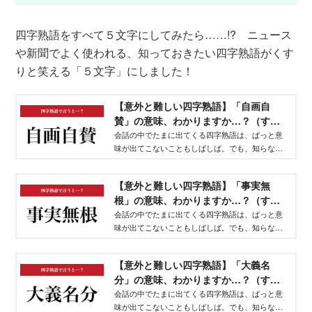
四字熟語をすべて５文字にしてみたら……!? ニュース
や新聞でよく使われる、知っておきたい四字熟語がくす
りと笑える「５文字」にしました！
【意外と難しい四字熟語】「自画自
賛」の意味、わかりますか…？（すと
う けんたろう） | 現代ビジネス
会話の中でたまに出てくる四字熟語は、ぱっと意
味が出てこないこともしばしば。でも、知らない
と恥ずかしい…！そこで、東大出身エンジニアが
考えた「最強5文字要約」を使った四字熟語の暗記
【意外と難しい四字熟語】「事実無
方法を、毎日クイズ形式でお届けします！
根」の意味、わかりますか…？（すと
う けんたろう） | 現代ビジネス
会話の中でたまに出てくる四字熟語は、ぱっと意
味が出てこないこともしばしば。でも、知らない
と恥ずかしい…！そこで、東大出身エンジニアが
考えた「最強5文字要約」を使った四字熟語の暗記
【意外と難しい四字熟語】「大義名
方法を、毎日クイズ形式でお届けします！
分」の意味、わかりますか…？（すと
う けんたろう） | 現代ビジネス
会話の中でたまに出てくる四字熟語は、ぱっと意
味が出てこないこともしばしば。でも、知らない