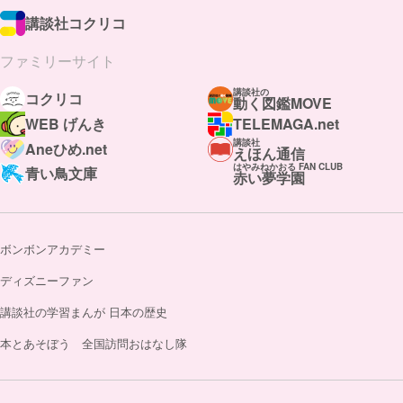
講談社コクリコ
ファミリーサイト
講談社の
コクリコ
動く図鑑MOVE
WEB げんき
TELEMAGA.net
講談社
Aneひめ.net
えほん通信
はやみねかおる FAN CLUB
青い鳥文庫
赤い夢学園
ボンボンアカデミー
ディズニーファン
講談社の学習まんが 日本の歴史
本とあそぼう 全国訪問おはなし隊