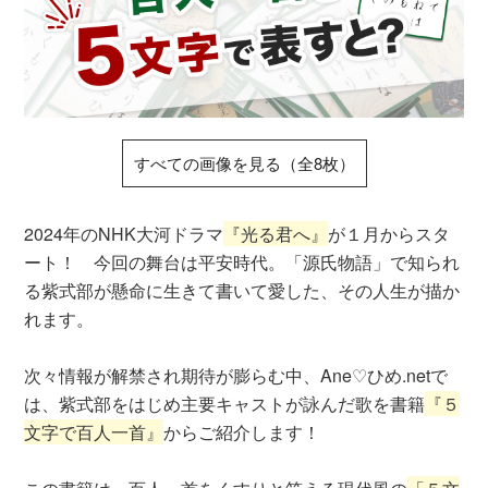
すべての画像を見る（全8枚）
2024年のNHK大河ドラマ
『光る君へ』
が１月からスタ
ート！ 今回の舞台は平安時代。「源氏物語」で知られ
る紫式部が懸命に生きて書いて愛した、その人生が描か
れます。
次々情報が解禁され期待が膨らむ中、Ane♡ひめ.netで
は、紫式部をはじめ主要キャストが詠んだ歌を書籍
『５
文字で百人一首』
からご紹介します！