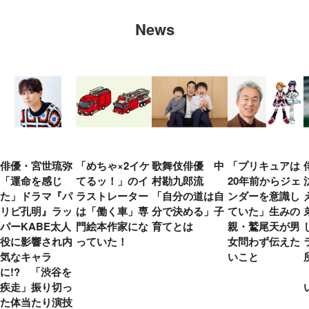
News
俳優・宮世琉弥
「めちゃ×2イケ
歌舞伎俳優 中
「プリキュアは
「運命を感じ
てるッ！」のイ
村勘九郎流
20年前からジェ
た」ドラマ『パ
ラストレーター
「自分の道は自
ンダーを意識し
リピ孔明』ラッ
は「働く車」専
分で決める」子
ていた」生みの
パーKABE太人
門絵本作家にな
育てとは
親・鷲尾天が男
役に影響され内
っていた！
女問わず伝えた
気なキャラ
いこと
に!? 「渋谷を
疾走」振り切っ
た体当たり演技