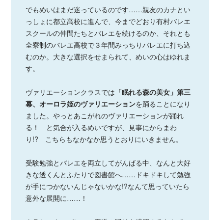
でもめいはまだ迷っているのです……親友のカナとい
っしょに都立高校に進んで、今までどおり有村バレエ
スクールの仲間たちとバレエを続けるのか、それとも
全寮制のバレエ高校で３年間みっちりバレエに打ち込
むのか。大きな選択をせまられて、めいの心はゆれま
す。
ヴァリエーションクラスでは
「眠れる森の美女」第三
幕、オーロラ姫のヴァリエーション
を踊ることになり
ました。やっとあこがれのヴァリエーションが踊れ
る！ と気合が入るめいですが、見事にからまわ
り!? こちらもなかなか思うとおりにいきません。
受験勉強とバレエを両立してがんばる中、なんと大好
きな透くんとふたりで図書館へ……ドキドキして勉強
が手につかないんじゃないかな!?なんて思っていたら
意外な展開に……！