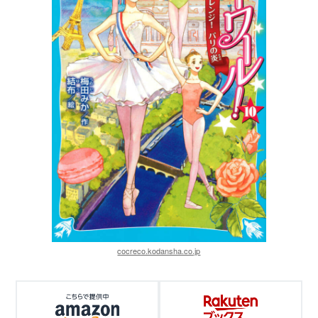
cocreco.kodansha.co.jp