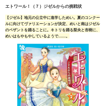
エトワール！（７）ジゼルからの挑戦状
【ジゼル】地元の公立中に進学しためい。夏のコンクー
ルに向けてヴァリエーションが決定、めいと南はジゼル
のペザントを踊ることに。キトリを踊る梨央と杏樹に、
めいはもやもやしているようで……。