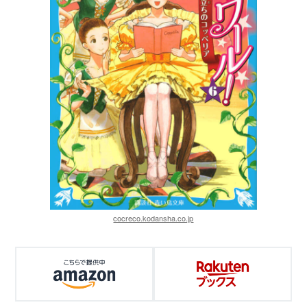
cocreco.kodansha.co.jp