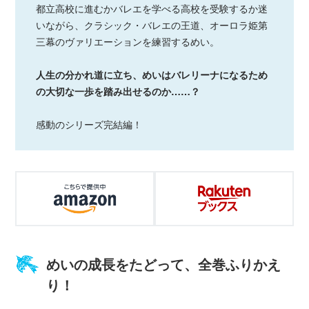
都立高校に進むかバレエを学べる高校を受験するか迷
いながら、クラシック・バレエの王道、オーロラ姫第
三幕のヴァリエーションを練習するめい。
人生の分かれ道に立ち、めいはバレリーナになるため
の大切な一歩を踏み出せるのか……？
感動のシリーズ完結編！
めいの成長をたどって、全巻ふりかえ
り！