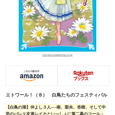
cocreco.kodansha.co.jp
エトワール！（８） 白鳥たちのフェスティバル
【白鳥の湖】仲よし３人──南、梨央、杏樹、そして中
学のバレエ友達レイカといっしょに第二幕のコール・