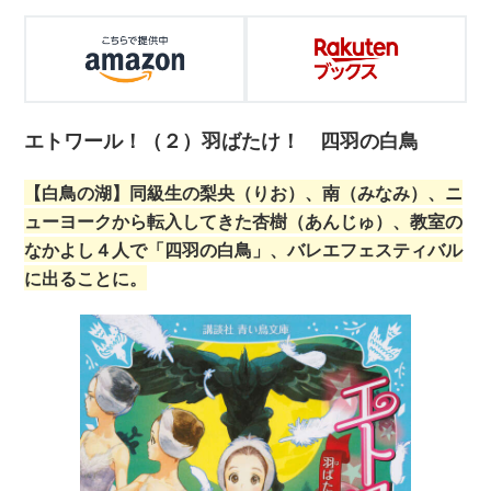
エトワール！（２）羽ばたけ！ 四羽の白鳥
【白鳥の湖】同級生の梨央（りお）、南（みなみ）、ニ
ューヨークから転入してきた杏樹（あんじゅ）、教室の
なかよし４人で「四羽の白鳥」、バレエフェスティバル
に出ることに。