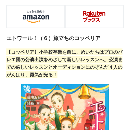
エトワール！（６）旅立ちのコッペリア
【コッペリア】小学校卒業を前に、めいたちはプロのバ
レエ団の公演出演をめざして新しいレッスンへ。公演ま
での厳しいレッスンとオーディションにのぞんだ４人の
がんばり、勇気が光る！