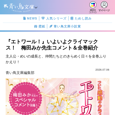
マイページ
講談社
コクリコ
NEWS
人気シリーズ
ためし読み
壁紙
青い鳥文庫小説賞
『エトワール！』いよいよクライマック
ス！ 梅田みか先生コメント＆全巻紹介
主人公・めいの成長と、仲間たちとのきらめく日々を全巻ふり
かえり！
2026.07.06
青い鳥文庫編集部