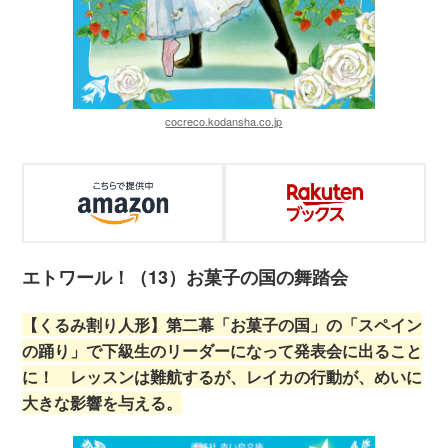
cocreco.kodansha.co.jp
エトワール！（13）お菓子の国の舞踏会
【くるみ割り人形】第二幕「お菓子の国」の「スペイン
の踊り」で下級生のリーダーになって発表会に出ること
に！ レッスンは難航するが、レイカの行動が、めいに
大きな影響を与える。