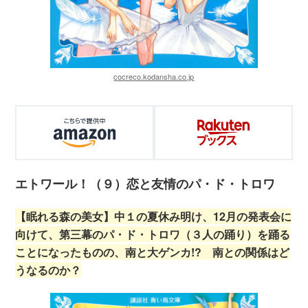
cocreco.kodansha.co.jp
エトワール！（９）恋と友情のパ・ド・トロワ
【眠れる森の美女】中１の夏休み明け、12月の発表会に
向けて、第三幕のパ・ド・トロワ（３人の踊り）を踊る
ことになったものの、南と大ゲンカ!? 南との関係はど
うなるのか？