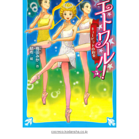
cocreco.kodansha.co.jp