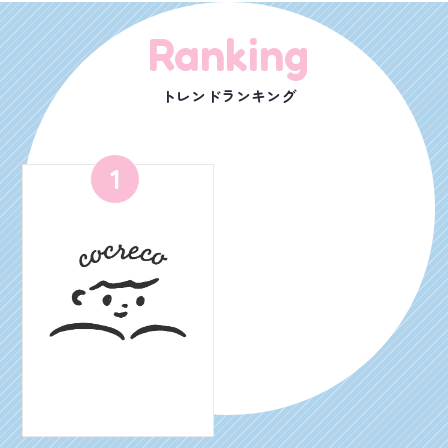
Ranking
トレンドランキング
1