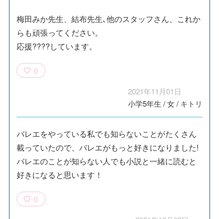
梅田みか先生、結布先生､他のスタッフさん、これか
らも頑張ってください。
応援????しています。
0
2021年11月01日
小学5年生
/
女
/
キトリ
バレエをやっている私でも知らないことがたくさん
載っていたので、バレエがもっと好きになりました!
バレエのことが知らない人でも小説と一緒に読むと
好きになると思います！
0