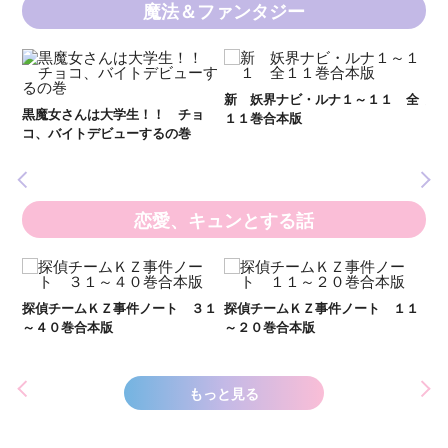
魔法＆ファンタジー
新 妖界ナビ・ルナ１～１１ 全
妖
黒魔女さんは大学生！！ チョ
１１巻合本版
全
いま
コ、バイトデビューするの巻
の異
恋愛、キュンとする話
い
し
２１
探偵チームＫＺ事件ノート ３１
探偵チームＫＺ事件ノート １１
世
～４０巻合本版
～２０巻合本版
もっと見る