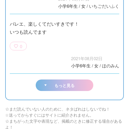
小学6年生
/
女
/
いちごだいふく
バレエ、楽しくてだいすきです！
いつも読んでます
0
2021年08月02日
小学6年生
/
女
/
ほのみん
もっと見る
☆まだ読んでいない人のために、ネタばれはしないでね！
☆送ってからすぐにはサイトに紹介されません。
☆まちがった文字や表現など、掲載のときに修正する場合がある
よ！