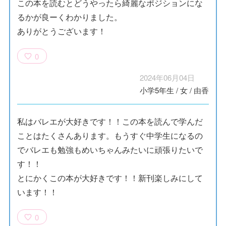
この本を読むとどうやったら綺麗なポジションにな
るかが良ーくわかりました。
ありがとうございます！
0
2024年06月04日
小学5年生
/
女
/
由香
私はバレエが大好きです！！この本を読んで学んだ
ことはたくさんあります。もうすぐ中学生になるの
でバレエも勉強もめいちゃんみたいに頑張りたいで
す！！
とにかくこの本が大好きです！！新刊楽しみにして
います！！
0