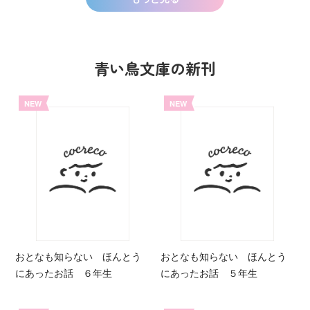
青い鳥文庫の新刊
NEW
NEW
おとなも知らない ほんとう
おとなも知らない ほんとう
にあったお話 ６年生
にあったお話 ５年生