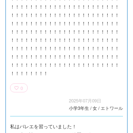
！！！！！！！！！！！！！！！！！！！！！！！
！！！！！！！！！！！！！！！！！！！！！！！
！！！！！！！！！！！！！！！！！！！！！！！
！！！！！！！！！！！！！！！！！！！！！！！
！！！！！！！！！！！！！！！！！！！！！！！
！！！！！！！！！！！！！！！！！！！！！！！
！！！！！！！！！！！！！！！！！！！！！！！
！！！！！！！！！！！！！！！！！！！！！！！
！！！！！！！！
0
2025年07月09日
小学3年生
/
女
/
エトワール
私はバレエを習っていました！