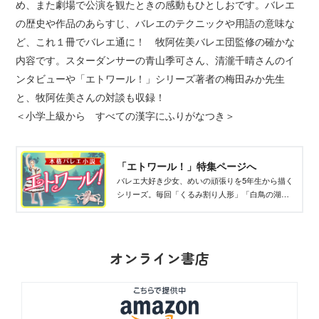
め、また劇場で公演を観たときの感動もひとしおです。バレエ
の歴史や作品のあらすじ、バレエのテクニックや用語の意味な
ど、これ１冊でバレエ通に！ 牧阿佐美バレエ団監修の確かな
内容です。スターダンサーの青山季可さん、清瀧千晴さんのイ
ンタビューや「エトワール！」シリーズ著者の梅田みか先生
と、牧阿佐美さんの対談も収録！
＜小学上級から すべての漢字にふりがなつき＞
「エトワール！」特集ページへ
バレエ大好き少女、めいの頑張りを5年生から描く
シリーズ。毎回「くるみ割り人形」「白鳥の湖」
「眠れる森の美女」など有名作品が登場。困難を
克服しながら成長するめいの物語。
オンライン書店