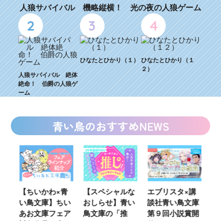
人狼サバイバル 機略縦横！ 光の夜の人狼ゲーム
2
3
4
ひなたとひかり（１）
ひなたとひかり（１
２）
人狼サバイバル 絶体
絶命！ 伯爵の人狼ゲ
ーム
青い鳥のおすすめNEWS
×青
【スペシャルな
エブリスタ×講
【速報】『黒魔
ちい
おしらせ】青い
談社青い鳥文庫
女さんが通
ェア
鳥文庫の「推
第９回小説賞開
る‼』ついにコ