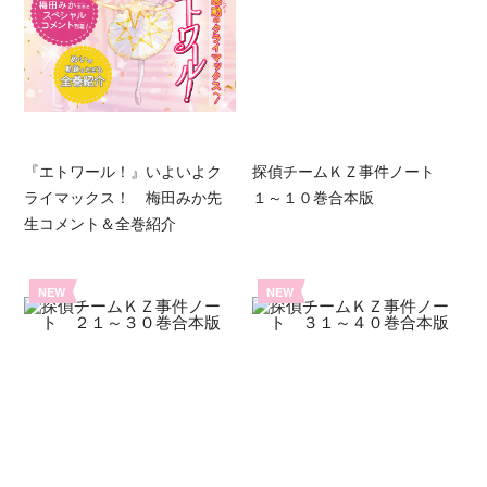
『エトワール！』いよいよク
探偵チームＫＺ事件ノート
ライマックス！ 梅田みか先
１～１０巻合本版
生コメント＆全巻紹介
NEW
NEW