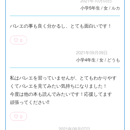
2021年10月03日
小学5年生
/
女
/
ルカ
バレエの事も良く分かるし、とても面白いです！
0
2021年09月09日
小学4年生
/
女
/
どうも
私はバレエを習っていませんが、とてもわかりやす
くてバレエを見てみたい気持ちになりました！
今度は他の本も読んでみたいです！応援してます
頑張ってください‼︎
0
2021年08月07日