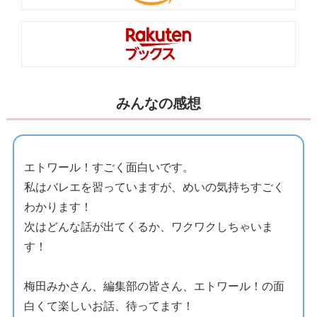
みんなの感想
エトワール！すごく面白いです。
私はバレエを習っていますが、めいの気持ちすごく
わかります！
次はどんな話が出てくるか、ワクワクしちゃいま
す！
梅田みかさん、編集部の皆さん、エトワール！の面
白くて楽しいお話、待ってます！