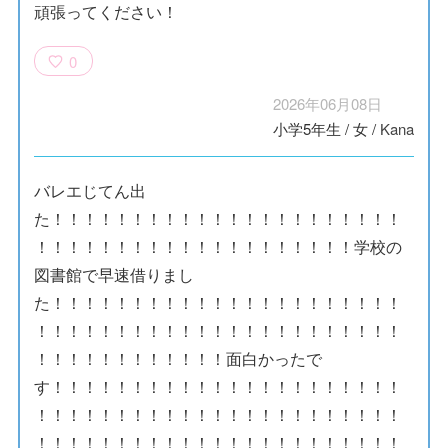
頑張ってください！
0
2026年06月08日
小学5年生
/
女
/
Kana
バレエじてん出
た！！！！！！！！！！！！！！！！！！！！！！
！！！！！！！！！！！！！！！！！！！！学校の
図書館で早速借りまし
た！！！！！！！！！！！！！！！！！！！！！！
！！！！！！！！！！！！！！！！！！！！！！！
！！！！！！！！！！！！面白かったで
す！！！！！！！！！！！！！！！！！！！！！！
！！！！！！！！！！！！！！！！！！！！！！！
！！！！！！！！！！！！！！！！！！！！！！！