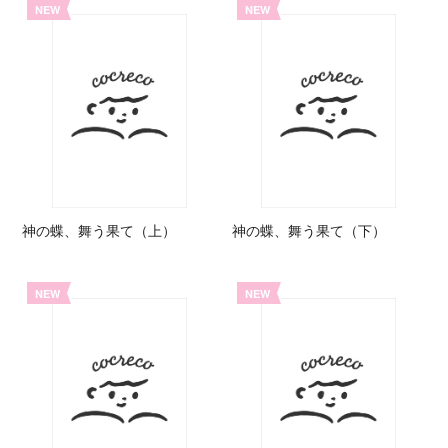
NEW
NEW
神の蝶、舞う果て（上）
神の蝶、舞う果て（下）
NEW
NEW