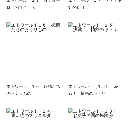
ロラの向こうへ
姫の祈り
エトワール！１６ 妖精たち
エトワール！（１５） 決
のおくりもの
戦！ 情熱のキトリ