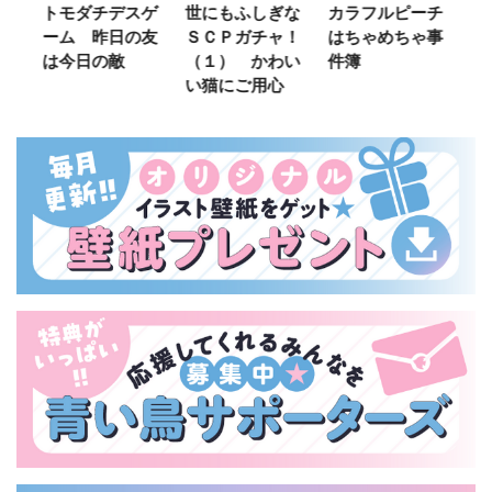
ご
トモダチデスゲ
世にもふしぎな
カラフルピーチ
長
ーム 昨日の友
ＳＣＰガチャ！
はちゃめちゃ事
部
は今日の敵
（１） かわい
件簿
い猫にご用心