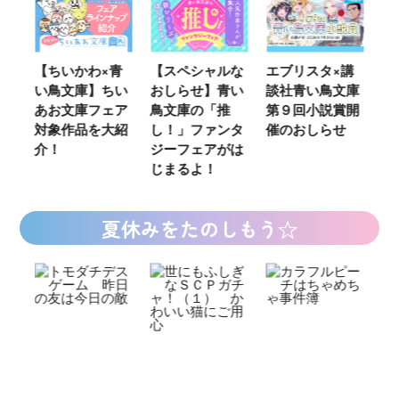
ウ
【ちいかわ×青
【スペシャルな
エブリスタ×講
【
い鳥文庫】ちい
おしらせ】青い
談社青い鳥文庫
女
あお文庫フェア
鳥文庫の「推
第９回小説賞開
る
対象作品を大紹
し！」ファンタ
催のおしらせ
ミ
介！
ジーフェアがは
じまるよ！
夏休みをたのしもう☆