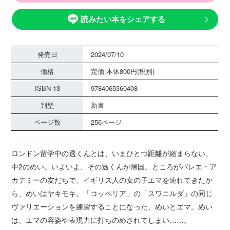
読みたい本をシェアする
発売日
2024/07/10
価格
定価:本体800円(税別)
ISBN-13
9784065360408
判型
新書
ページ数
256ページ
ロンドン留学中の透くんとは、いまひとつ距離が縮まらない、
中2のめい。いよいよ、その透くんが帰国。ところがバレエ・ア
カデミーの友だちで、イギリス人の女の子エマを連れてきたか
ら、めいはヤキモキ。「コッペリア」の「スワニルダ」の同じ
ヴァリエーションを練習することになった、めいとエマ。めい
は、エマの容姿や表現力に打ちのめされてしまい……。