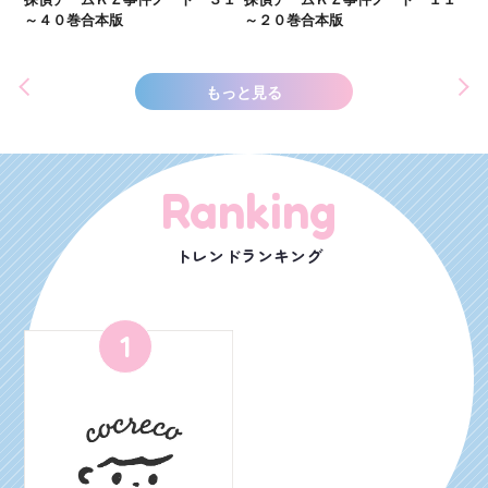
世
～４０巻合本版
～２０巻合本版
もっと見る
Ranking
トレンドランキング
1