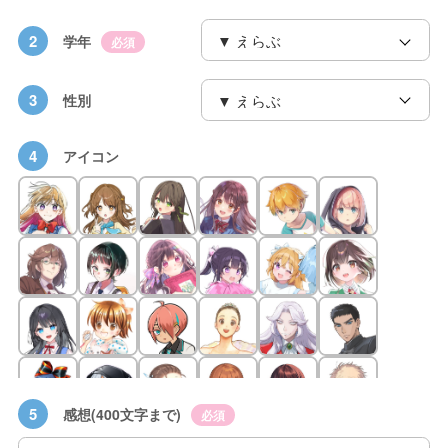
2
学年
必須
3
性別
4
アイコン
5
感想(400文字まで)
必須