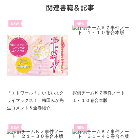
関連書籍＆記事
NEW
NEW
『エトワール！』いよいよク
探偵チームＫＺ事件ノート
ライマックス！ 梅田みか先
１～１０巻合本版
生コメント＆全巻紹介
NEW
NEW