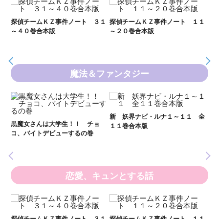
２１
探偵チームＫＺ事件ノート ３１
探偵チームＫＺ事件ノート １１
Ｋ
～４０巻合本版
～２０巻合本版
数
魔法＆ファンタジー
新 妖界ナビ・ルナ１～１１ 全
妖
黒魔女さんは大学生！！ チョ
１１巻合本版
全
いま
コ、バイトデビューするの巻
の異
恋愛、キュンとする話
い
し
２１
探偵チームＫＺ事件ノート ３１
探偵チームＫＺ事件ノート １１