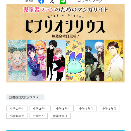
ブックマーク
share
読書感想文におススメ！
小学１年生
小学２年生
小学３年生
小学４年生
小学５年生
小学６年生
中学生〜
保護者向け