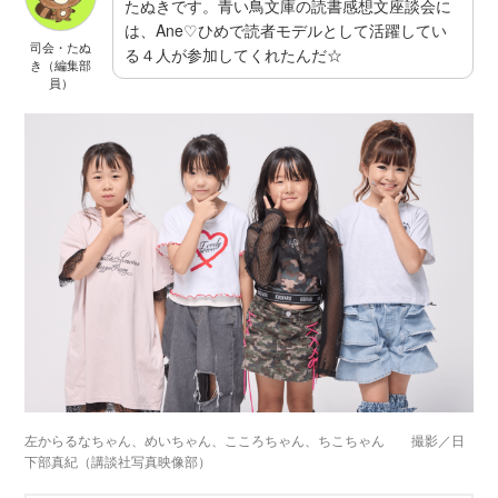
たぬきです。青い鳥文庫の読書感想文座談会に
は、Ane♡ひめで読者モデルとして活躍してい
司会・たぬ
る４人が参加してくれたんだ☆
き（編集部
員）
左からるなちゃん、めいちゃん、こころちゃん、ちこちゃん 撮影／日
下部真紀（講談社写真映像部）