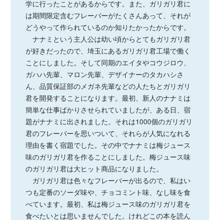
学に行ったことがあるからです。また、ガリガリ君に
は期間限定含むフレーバーがたくさんあって、それが
どうやって作られているのか知りたかったからです。
ナナミという主人公は幼い頃からとてもガリガリ君
が好きだったので、埼玉にあるガリガリ君工場で働く
ことにしました。そして同期のエイタやコウジロウ、
ガハハ先輩、マロン先輩、デザイナーのタカハシさ
ん、品質保証部のメガネ先輩などの人たちとガリガリ
君を開発することになります。最初、新人のナナミは
簡単な仕事ばかりさせられていましたが、ある日、宿
題がナナミに出されました。それは1000個のガリガリ
君のフレーバーを思いついて、それらが人気になれる
理由を書く宿題でした。その中でナナミは梅ジュース
味のガリガリ君を作ることにしました。梅ジュース味
のガリガリ君は大ヒット商品になりました。
ガリガリ君は色々なフレーバーが出るので、私はい
つも定番のソーダ味や、チョコミント味、なし味を食
べています。最初、私は梅ジュース味のガリガリ君を
食べたいとは思いませんでした。けれどこの本を読ん