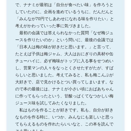
で、ナナミが最初は「自分が食べたい味」を作ろうと
していたのに、企画を進めているうちに、だんだんと
「みんなが70円でしあわせになれる味を作りたい」と
考えがかわっていった事に気づきました。
最初の会議では答えられなかった質問「なぜ梅ジュ
ースを作りたいのか」という問いに、最後の会議では
「日本人は梅の味が好きだと思います。」と言って、
たとえば子供は梅ジャム、大人はおにぎりの具材や缶
チューハイに、必ず梅味がトップに入る事をせつめい
し、営業マンの人々をなっとくさせたすがたが、すば
らしいと思いました。考えてみると、私も梅こんぶが
大好きで、店で見かけるとつい買ってしまいます。な
ので本の最後には、ナナミが小さい頃におばあちゃん
に作ってもらったという、甘酸っぱくてなつかしい梅
ジュース味を試してみたくなりました。
私はものを作ることが好きです。私も、自分が好き
なものを作る時に、いつか、みんなにも楽しいと思っ
てもらえるものを作れたらいいなと、この本を読んで
そう思いました。