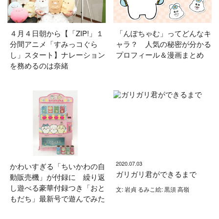
４月４日朝から【「ZIP!」１
「んぽちゃむ」ってどんなキ
分間アニメ「すみっコぐら
ャラ？ 人気の秘密が分かる
し」スタート】ナレーション
プロフィール＆漫画まとめ
を務めるのは奈緒
2020.07.03
かわいすぎる「ちいかわの自
ガリガリ君ができるまで
動販売機」が付録に 繰り返
し遊べる豪華付録つき「おと
文: 岩貞 るみこ絵: 黒須 高嶺
もだち」最新号で遊んでみた