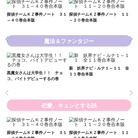
Ｋ
数
２１
探偵チームＫＺ事件ノート ３１
探偵チームＫＺ事件ノート １１
～４０巻合本版
～２０巻合本版
魔法＆ファンタジー
妖
全
新 妖界ナビ・ルナ１～１１ 全
黒魔女さんは大学生！！ チョ
１１巻合本版
いま
コ、バイトデビューするの巻
の異
恋愛、キュンとする話
い
し
２１
探偵チームＫＺ事件ノート ３１
探偵チームＫＺ事件ノート １１
世