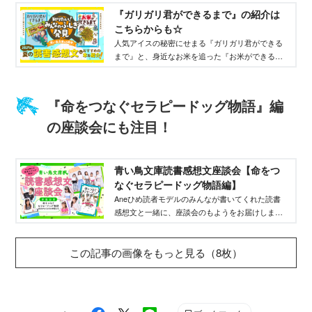
『ガリガリ君ができるまで』の紹介は
こちらからも☆
人気アイスの秘密にせまる『ガリガリ君ができる
まで』と、身近なお米を追った『お米ができるま
で』について紹介するよ！
『命をつなぐセラピードッグ物語』編
の座談会にも注目！
青い鳥文庫読書感想文座談会【命をつ
なぐセラピードッグ物語編】
Aneひめ読者モデルのみんなが書いてくれた読書
感想文と一緒に、座談会のもようをお届けします
☆
この記事の画像をもっと見る（8枚）