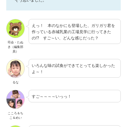
えっ！ 本のなかにも登場した、ガリガリ君を
作っている赤城乳業の工場見学に行ってきた
の!? すご～い、どんな感じだった？
司会・たぬ
き（編集部
員）
いろんな味の試食ができてとっても楽しかった
よ～！
るな
すご～～～～いっっ！
こころ＆ち
こ＆めい