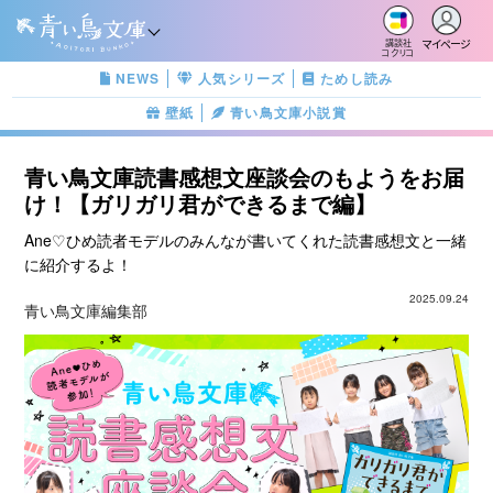
マイページ
講談社
コクリコ
NEWS
人気シリーズ
ためし読み
壁紙
青い鳥文庫小説賞
青い鳥文庫読書感想文座談会のもようをお届
け！【ガリガリ君ができるまで編】
Ane♡ひめ読者モデルのみんなが書いてくれた読書感想文と一緒
に紹介するよ！
2025.09.24
青い鳥文庫編集部