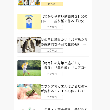
語」６選
げんき
【わかりやすい動画付き】父の
日に！ 折り紙で作る「お父さ
ん」の簡単な折り方
コクリコ
父の日に読みたい！パパ鳥たち
の感動的な子育て生態4選｜図
鑑MOVE
コクリコ
【梅雨】の対策と過ごし方
「洗濯」「紫外線」「エアコ
ン」「ゲリラ豪雨」…〔気象予
コクリコ
報士が完全ガイド〕
ニホンアマガエルはからだの色
が変わる！カエルの体のしくみ
から両生類の特ちょうまで図鑑
コクリコ
MOVEが解説！
「台風・大雨の備え」子どもと