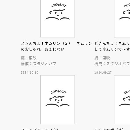
どきんちょ！ネムリン（２） ネムリン
どきんちょ！ネム
のおしゃれ おまじない
してネムリンで～
編：東映
編：東映
構成：スタジオパフ
構成：スタジオパ
1984.10.30
1984.09.27
会員限定
オ
【アーカイ
ステップジュン（２）
あんみつ姫（４）