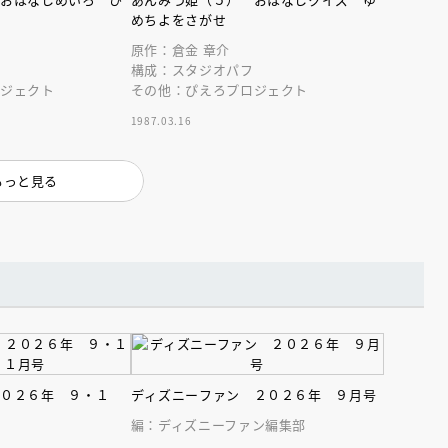
インセミナー 受賞作家
童文学新人賞】受賞作家と前
めちよをさがせ
者が語る「絵本創作実践
員に聞く「児童文学創作セミ
5-10-31
原作：倉金 章介
フ
構成：スタジオパフ
ロジェクト
その他：ぴえろプロジェクト
1987.03.16
もっと見る
２０２６年 ９・１
ディズニーファン ２０２６年 ９月号
編：ディズニーファン編集部