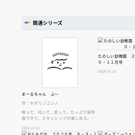
関連シリーズ
たのしい幼稚園 
０・１１月号
2026.07.31
まーるちゃん ふ～
作：キボリノコンノ
吸って、吐いて、笑って。たっぷり深呼
吸できて、スキンシップが楽しめる、大
人気木彫作家、キボリノコンノ初のファ
2026.10.21
ーストブック。