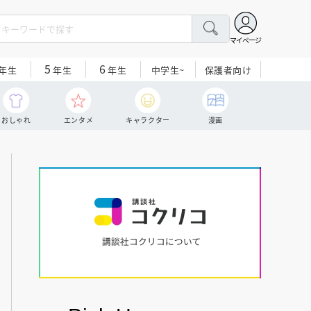
マイページ
5
6
中学生~
保護者向け
年生
年生
年生
おしゃれ
エンタメ
キャラクター
漫画