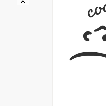
『NO.６再会』
イト ＃４ 20
2025.02.17