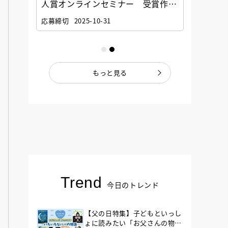
選考委
人賞オンラインセミナー 受賞作家
童文学
ナー」
と担当編集者が語る「絵本創作実践
員に聞
応募締切
2025-10-31
講座」
もっと見る
Trend
今日のトレンド
【父の日特集】子どもといっし
ょに読みたい「お父さんの物