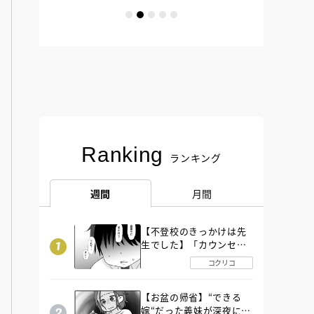
Ranking
ランキング
週間
月間
【不登校のきっかけは先
生でした】「カウンセリ
ングの時間」生徒の情報
コクリコ
をバラしたのは…《第２
話》
【お盆の帰省】“できる
嫁“だった義妹が深夜に