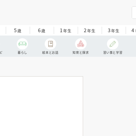
5
6
1
2
3
4
歳
歳
年生
年生
年生
ピ
暮らし
絵本とお話
知育と探求
習い事と学習