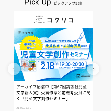
Pick Up
ピックアップ記事
アーカイブ配信中【第67回講談社児童
『神の
文学新人賞】受賞作家と前選考委員に聞
く「児童文学創作セミナー」
2026.01.30
2025.12.23