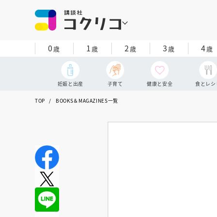
0
1
2
3
4
歳
歳
歳
歳
歳
妊娠と出産
子育て
健康と安全
食とレシ
TOP
BOOKS＆MAGAZINES一覧