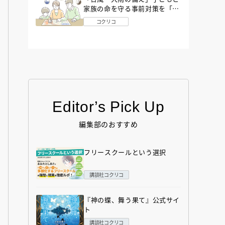
家族の命を守る事前対策を「防
災アドバイザー」が解説
コクリコ
Editor’s Pick Up
編集部のおすすめ
フリースクールという選択
講談社コクリコ
『神の蝶、舞う果て』公式サイ
ト
講談社コクリコ