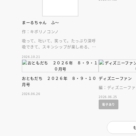
まーるちゃん ふ～
作：キボリノコンノ
吸って、吐いて、笑って。たっぷり深呼
吸できて、スキンシップが楽しめる、大
人気木彫作家、キボリノコンノ初のファ
2026.10.21
ーストブック。
おともだち ２０２６年 ８・９・１０
ディズニーファン
月号
編：ディズニーファ
2026.06.26
2026.06.25
電子あり