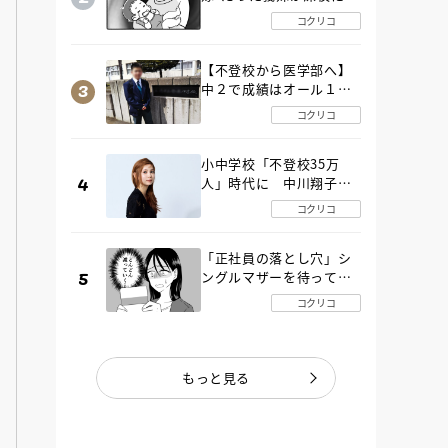
SOS！ エアコンなし・
コクリコ
肉禁止の義実家ルールに
変化が…〈後編〉
【不登校から医学部へ】
中２で成績はオール１
「昼夜逆転」したわが子
コクリコ
を”夜遊び”に連れ出した
母の気づき
小中学校「不登校35万
人」時代に 中川翔子さ
んが審査委員長「不登校
コクリコ
生動画甲子園 2026」が開
催
「正社員の落とし穴」シ
ングルマザーを待ってい
た“魔の２年間”【後編】
コクリコ
もっと見る