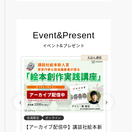
Event&Present
イベント&プレゼント
コクリコ
えほん通信
会員限定
オンライン
会員限定
談社児
【アーカイブ配信中】講談社絵本新
アーカ