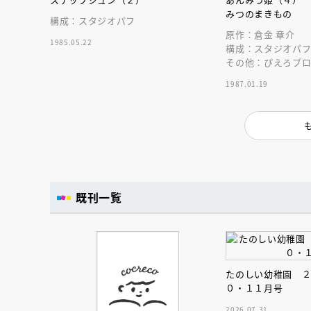
人賞オンラ
みつのまきもの
と担当編集
構成：スタジオパフ
応募締切
202
原作：倉金 章介
講座」
1985.05.22
構成：スタジオパ
その他：ぴえろプ
1987.01.19
既刊一覧
たのしい幼稚園 
０・１１月号
2026.07.31