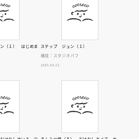
リン（１） はじめま
ステップ ジュン（１）
す
構成：スタジオパフ
えほん通信
1985.04.23
フ
ンライン
会員限定
オンライン
ブ配信中】講談社絵本新
アーカイブ配信中【第67回講
 おはなしめいろ ひ
あんみつ姫（５） おはなしクイズ ゆ