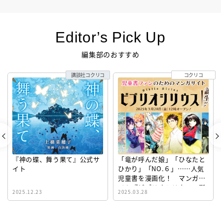
Editor’s Pick Up
編集部のおすすめ
講談社コクリコ
コクリコ
『神の蝶、舞う果て』公式サ
「竜が呼んだ娘」「ひなたと
イト
ひかり」「NO.６」……人気
児童書を漫画化！ マンガサ
イト『ビブリオシリウス』誕
2025.12.23
2025.03.28
生！