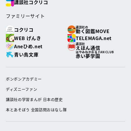
講談社コクリコ
ファミリーサイト
講談社の
コクリコ
動く図鑑MOVE
WEB げんき
TELEMAGA.net
講談社
Aneひめ.net
えほん通信
はやみねかおる FAN CLUB
青い鳥文庫
赤い夢学園
ボンボンアカデミー
ディズニーファン
講談社の学習まんが 日本の歴史
本とあそぼう 全国訪問おはなし隊