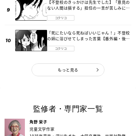
【不登校のきっかけは先生でした】「意見の
ない人間は損する」担任の一言が苦しみに…
《第１話》
コクリコ
「死にたいなら死ねばいいじゃん！」不登校
の姉に浴びせてしまった言葉【番外編・後
編】
コクリコ
もっと見る
監修者・専門家一覧
角野 栄子
児童文学作家
1935年東京・深川生まれ。大学卒業後、出版社勤務...