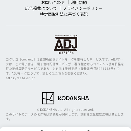
お問い合わせ
利用規約
広告掲載について
プライバシーポリシー
特定商取引法に基づく表記
コクリコ［cocreco］は正規版配信サイトマークを取得したサービスです。
ABJマー
クは、この電子書店・電子書籍配信サービスが、著作権者からコンテンツ使用許諾を
得た正規版配信サービスであることを示す登録商標（登録番号 第6091713号）で
す。ABJマークについて、詳しくはこちらを御覧ください。
https://aebs.or.jp/
© KODANSHA Ltd. All rights reserved.
このサイトのデータの著作権は講談社が保有します。無断複製転載放送等は禁止しま
す。