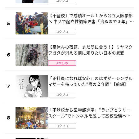
コクリコ
【不登校】で成績オール１から公立大医学部
へ 中２で起立性調節障害「治るまで３年」の
診断 そのとき母は
コクリコ
【夏休みの宿題、まだ間に合う！】ミヤマク
ワガタが消える前に知りたい日本の異変
Aneひめ
「正社員になれば安心」のはずが…シングル
マザーを待っていた“魔の２年間”【前編】
コクリコ
「不登校から医学部進学」“ラップとフリー
スクール”でトンネルを脱して高校受験へ
〔元野球少年の実話〕
コクリコ