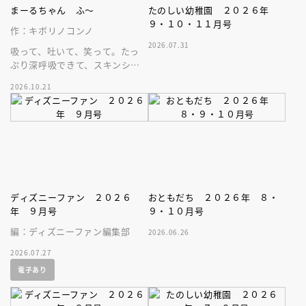
まーるちゃん ふ～
たのしい幼稚園 ２０２６年
９・１０・１１月号
作：キボリノコンノ
2026.07.31
吸って、吐いて、笑って。たっ
ぷり深呼吸できて、スキンシッ
プが楽しめる、大人気木彫作
2026.10.21
家、キボリノコンノ初のファー
ストブック。
ディズニーファン ２０２６
おともだち ２０２６年 ８・
年 ９月号
９・１０月号
編：ディズニーファン編集部
2026.06.26
2026.07.27
電子あり