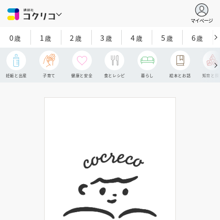
マイページ
0
1
2
3
4
5
6
歳
歳
歳
歳
歳
歳
歳
妊娠と出産
子育て
健康と安全
食とレシピ
暮らし
絵本とお話
知育と探