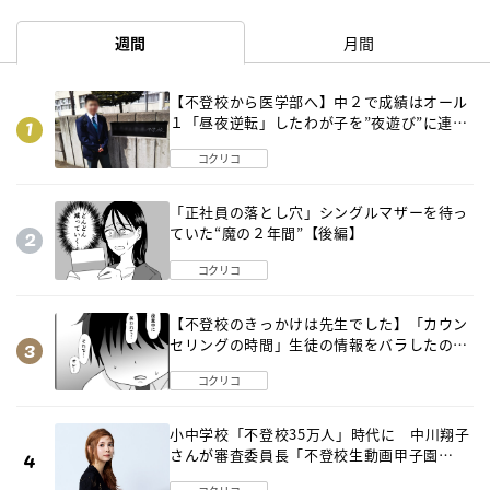
週間
月間
【不登校から医学部へ】中２で成績はオール
１「昼夜逆転」したわが子を”夜遊び”に連れ
出した母の気づき
コクリコ
「正社員の落とし穴」シングルマザーを待っ
ていた“魔の２年間”【後編】
コクリコ
【不登校のきっかけは先生でした】「カウン
セリングの時間」生徒の情報をバラしたの
は…《第２話》
コクリコ
小中学校「不登校35万人」時代に 中川翔子
さんが審査委員長「不登校生動画甲子園
2026」が開催