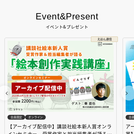
Event&Present
イベント&プレゼント
えほん通信
会員限定
オンライン
会
【アーカイブ配信中】講談社絵本新人賞オンラ
ア
インセミナー 受賞作家と担当編集者が語る
賞