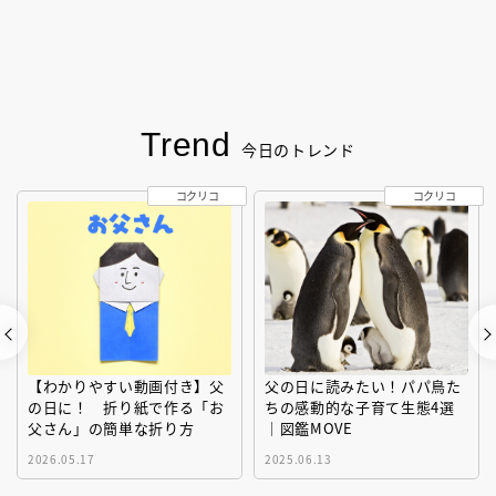
Trend
今日のトレンド
コクリコ
コクリコ
【わかりやすい動画付き】父
父の日に読みたい！パパ鳥た
の日に！ 折り紙で作る「お
ちの感動的な子育て生態4選
父さん」の簡単な折り方
｜図鑑MOVE
2026.05.17
2025.06.13