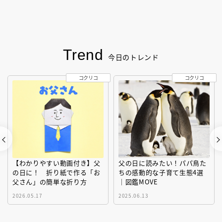
Trend
今日のトレンド
コクリコ
コクリコ
【わかりやすい動画付き】父
父の日に読みたい！パパ鳥た
の日に！ 折り紙で作る「お
ちの感動的な子育て生態4選
父さん」の簡単な折り方
｜図鑑MOVE
2026.05.17
2025.06.13