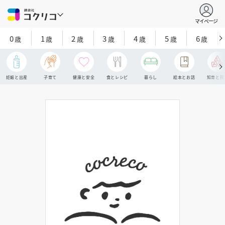
マイページ
0
1
2
3
4
5
6
歳
歳
歳
歳
歳
歳
歳
妊娠と出産
子育て
健康と安全
食とレシピ
暮らし
絵本とお話
知育と探