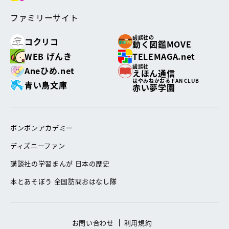
ファミリーサイト
講談社の
コクリコ
動く図鑑MOVE
WEB げんき
TELEMAGA.net
講談社
Aneひめ.net
えほん通信
はやみねかおる FAN CLUB
青い鳥文庫
赤い夢学園
ボンボンアカデミー
ディズニーファン
講談社の学習まんが 日本の歴史
本とあそぼう 全国訪問おはなし隊
お問い合わせ
利用規約