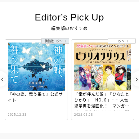
Editor’s Pick Up
編集部のおすすめ
講談社コクリコ
コクリコ
『神の蝶、舞う果て』公式サ
「竜が呼んだ娘」「ひなたと
イト
ひかり」「NO.６」……人気
児童書を漫画化！ マンガサ
イト『ビブリオシリウス』誕
2025.12.23
2025.03.28
生！