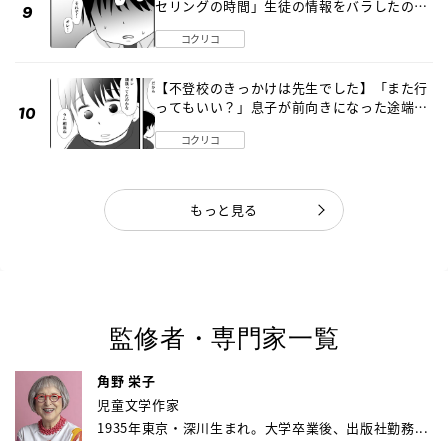
セリングの時間」生徒の情報をバラしたの
は…《第２話》
コクリコ
【不登校のきっかけは先生でした】「また行
ってもいい？」息子が前向きになった途端に
起こった事件《第９話》
コクリコ
もっと見る
監修者・専門家一覧
角野 栄子
児童文学作家
1935年東京・深川生まれ。大学卒業後、出版社勤務...