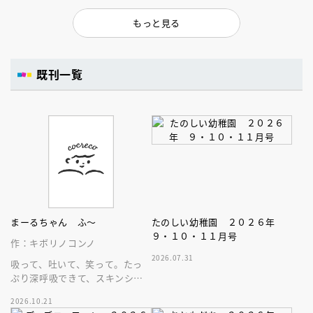
もっと見る
既刊一覧
まーるちゃん ふ～
たのしい幼稚園 ２０２６年
９・１０・１１月号
作：キボリノコンノ
2026.07.31
吸って、吐いて、笑って。たっ
ぷり深呼吸できて、スキンシッ
プが楽しめる、大人気木彫作
2026.10.21
家、キボリノコンノ初のファー