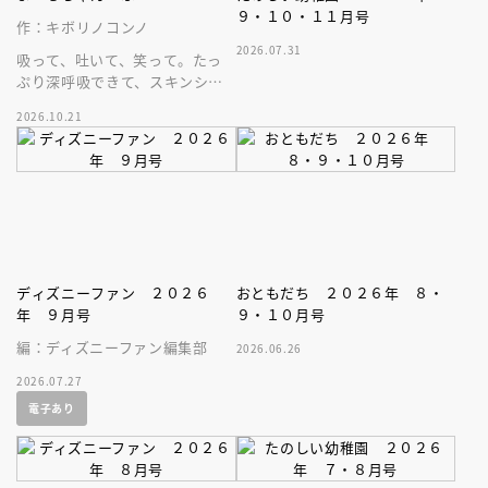
９・１０・１１月号
作：キボリノコンノ
2026.07.31
吸って、吐いて、笑って。たっ
ぷり深呼吸できて、スキンシッ
プが楽しめる、大人気木彫作
2026.10.21
家、キボリノコンノ初のファー
ストブック。
ディズニーファン ２０２６
おともだち ２０２６年 ８・
年 ９月号
９・１０月号
編：ディズニーファン編集部
2026.06.26
2026.07.27
電子あり