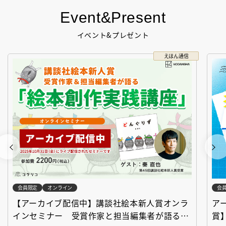
Event&Present
イベント&プレゼント
えほん通信
会員限定
オンライン
会
【アーカイブ配信中】講談社絵本新人賞オンラ
ア
インセミナー 受賞作家と担当編集者が語る
賞