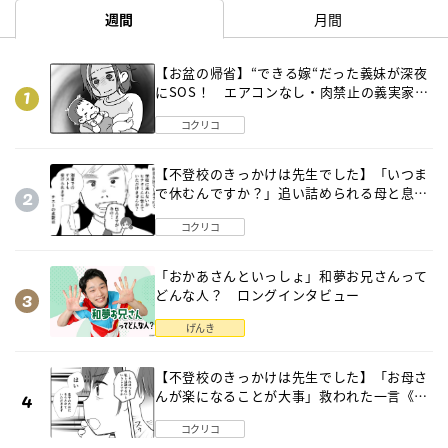
週間
月間
【お盆の帰省】“できる嫁“だった義妹が深夜
にSOS！ エアコンなし・肉禁止の義実家ル
ールに変化が…〈後編〉
コクリコ
【不登校のきっかけは先生でした】「いつま
で休むんですか？」追い詰められる母と息子
《第６話》
コクリコ
「おかあさんといっしょ」和夢お兄さんって
どんな人？ ロングインタビュー
げんき
【不登校のきっかけは先生でした】「お母さ
んが楽になることが大事」救われた一言《第
８話》
コクリコ