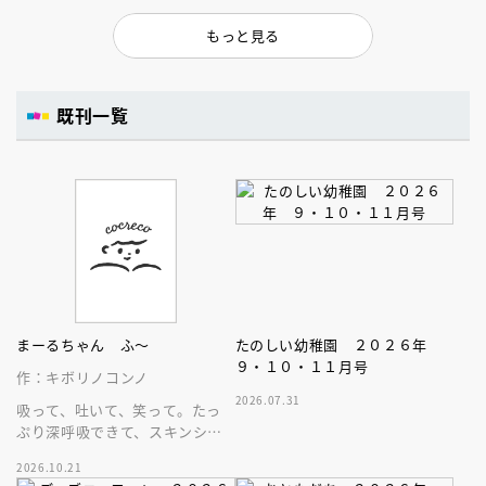
もっと見る
既刊一覧
まーるちゃん ふ～
たのしい幼稚園 ２０２６年
９・１０・１１月号
作：キボリノコンノ
2026.07.31
吸って、吐いて、笑って。たっ
ぷり深呼吸できて、スキンシッ
プが楽しめる、大人気木彫作
2026.10.21
家、キボリノコンノ初のファー