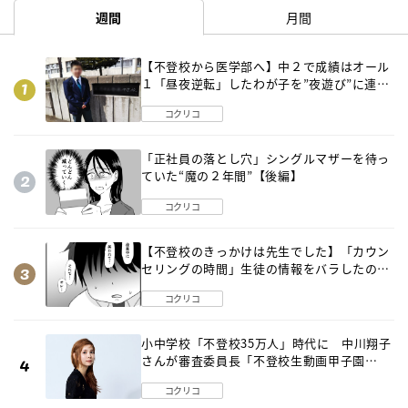
週間
月間
【不登校から医学部へ】中２で成績はオール
１「昼夜逆転」したわが子を”夜遊び”に連れ
出した母の気づき
コクリコ
「正社員の落とし穴」シングルマザーを待っ
ていた“魔の２年間”【後編】
コクリコ
【不登校のきっかけは先生でした】「カウン
セリングの時間」生徒の情報をバラしたの
は…《第２話》
コクリコ
小中学校「不登校35万人」時代に 中川翔子
さんが審査委員長「不登校生動画甲子園
2026」が開催
コクリコ