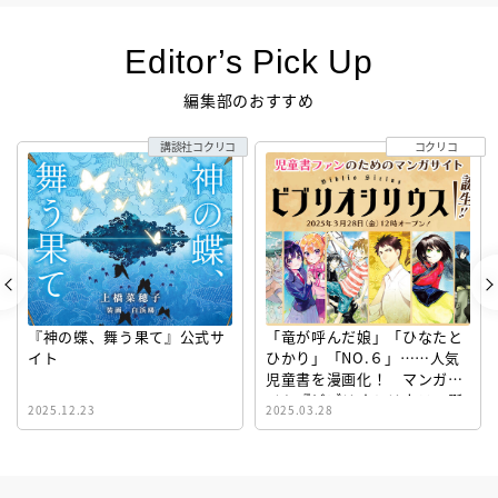
Editor’s Pick Up
編集部のおすすめ
講談社コクリコ
コクリコ
『神の蝶、舞う果て』公式サ
「竜が呼んだ娘」「ひなたと
イト
ひかり」「NO.６」……人気
児童書を漫画化！ マンガサ
イト『ビブリオシリウス』誕
2025.12.23
2025.03.28
生！