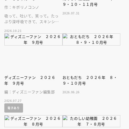
９・１０・１１月号
作：キボリノコンノ
2026.07.31
吸って、吐いて、笑って。たっ
ぷり深呼吸できて、スキンシッ
プが楽しめる、大人気木彫作
2026.10.21
家、キボリノコンノ初のファー
ストブック。
ディズニーファン ２０２６
おともだち ２０２６年 ８・
年 ９月号
９・１０月号
編：ディズニーファン編集部
2026.06.26
2026.07.27
電子あり