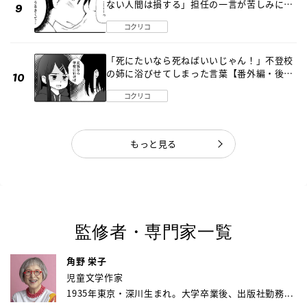
ない人間は損する」担任の一言が苦しみに…
《第１話》
コクリコ
「死にたいなら死ねばいいじゃん！」不登校
の姉に浴びせてしまった言葉【番外編・後
編】
コクリコ
もっと見る
監修者・専門家一覧
角野 栄子
児童文学作家
1935年東京・深川生まれ。大学卒業後、出版社勤務...