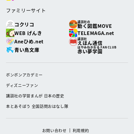
ファミリーサイト
講談社の
コクリコ
動く図鑑MOVE
WEB げんき
TELEMAGA.net
講談社
Aneひめ.net
えほん通信
はやみねかおる FAN CLUB
青い鳥文庫
赤い夢学園
ボンボンアカデミー
ディズニーファン
講談社の学習まんが 日本の歴史
本とあそぼう 全国訪問おはなし隊
お問い合わせ
利用規約