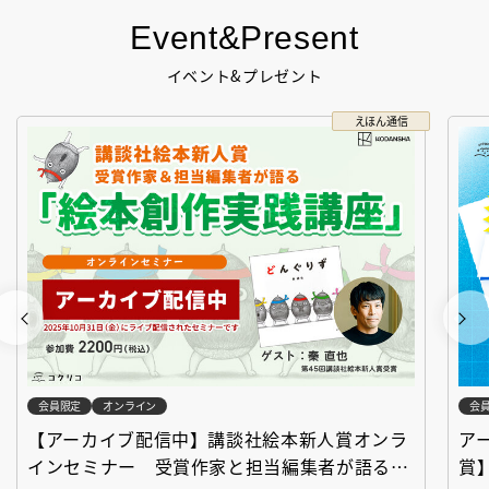
Event&Present
イベント&プレゼント
えほん通信
会員限定
オンライン
会
【アーカイブ配信中】講談社絵本新人賞オンラ
ア
インセミナー 受賞作家と担当編集者が語る
賞