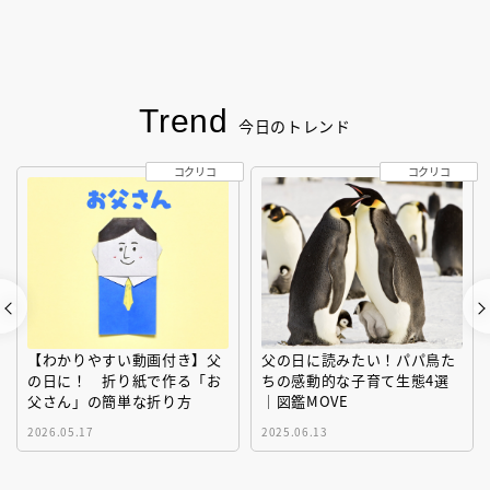
Trend
今日のトレンド
コクリコ
コクリコ
【わかりやすい動画付き】父
父の日に読みたい！パパ鳥た
の日に！ 折り紙で作る「お
ちの感動的な子育て生態4選
父さん」の簡単な折り方
｜図鑑MOVE
2026.05.17
2025.06.13