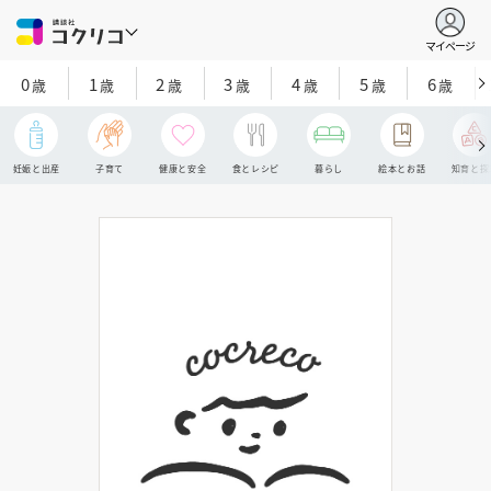
マイページ
0
1
2
3
4
5
6
歳
歳
歳
歳
歳
歳
歳
妊娠と出産
子育て
健康と安全
食とレシピ
暮らし
絵本とお話
知育と探