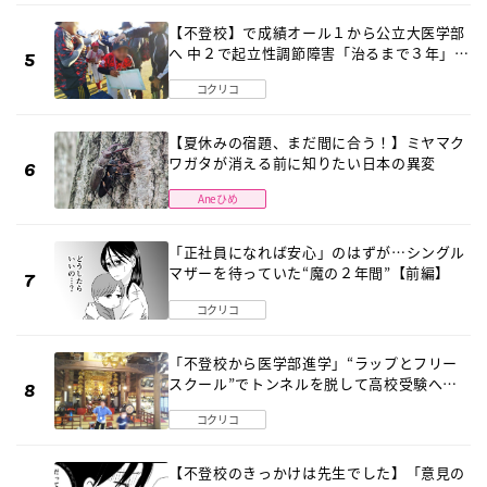
【不登校】で成績オール１から公立大医学部
へ 中２で起立性調節障害「治るまで３年」の
診断 そのとき母は
コクリコ
【夏休みの宿題、まだ間に合う！】ミヤマク
ワガタが消える前に知りたい日本の異変
Aneひめ
「正社員になれば安心」のはずが…シングル
マザーを待っていた“魔の２年間”【前編】
コクリコ
「不登校から医学部進学」“ラップとフリー
スクール”でトンネルを脱して高校受験へ
〔元野球少年の実話〕
コクリコ
【不登校のきっかけは先生でした】「意見の