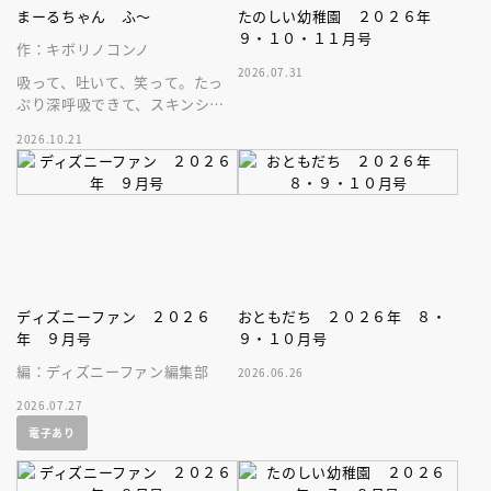
まーるちゃん ふ～
たのしい幼稚園 ２０２６年
９・１０・１１月号
作：キボリノコンノ
2026.07.31
吸って、吐いて、笑って。たっ
ぷり深呼吸できて、スキンシッ
プが楽しめる、大人気木彫作
2026.10.21
家、キボリノコンノ初のファー
ストブック。
ディズニーファン ２０２６
おともだち ２０２６年 ８・
年 ９月号
９・１０月号
編：ディズニーファン編集部
2026.06.26
2026.07.27
電子あり