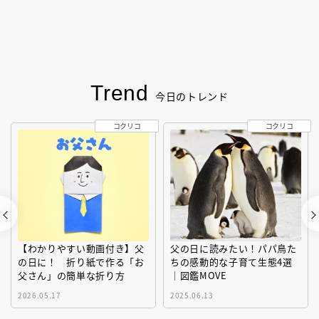
Trend
今日のトレンド
コクリコ
コクリコ
【わかりやすい動画付き】父
父の日に読みたい！パパ鳥た
の日に！ 折り紙で作る「お
ちの感動的な子育て生態4選
父さん」の簡単な折り方
｜図鑑MOVE
2026.05.17
2025.06.13