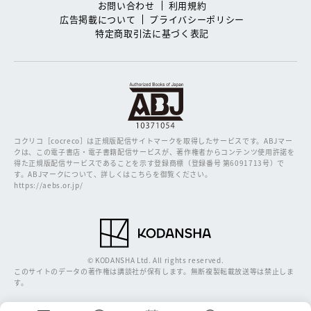
お問い合わせ
利用規約
広告掲載について
プライバシーポリシー
特定商取引法に基づく表記
コクリコ［cocreco］は正規版配信サイトマークを取得したサービスです。
ABJマー
クは、この電子書店・電子書籍配信サービスが、著作権者からコンテンツ使用許諾を
得た正規版配信サービスであることを示す登録商標（登録番号 第6091713号）で
す。ABJマークについて、詳しくはこちらを御覧ください。
https://aebs.or.jp/
© KODANSHA Ltd. All rights reserved.
このサイトのデータの著作権は講談社が保有します。無断複製転載放送等は禁止しま
す。