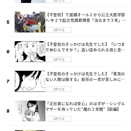
コクリコ
【不登校】で成績オール１から公立大医学部
へ 中２で起立性調節障害「治るまで３年」の
診断 そのとき母は
コクリコ
【不登校のきっかけは先生でした】「いつま
で休むんですか？」追い詰められる母と息子
《第６話》
コクリコ
【不登校のきっかけは先生でした】「意見の
ない人間は損する」担任の一言が苦しみに…
《第１話》
コクリコ
「正社員になれば安心」のはずが…シングル
マザーを待っていた“魔の２年間”【前編】
コクリコ