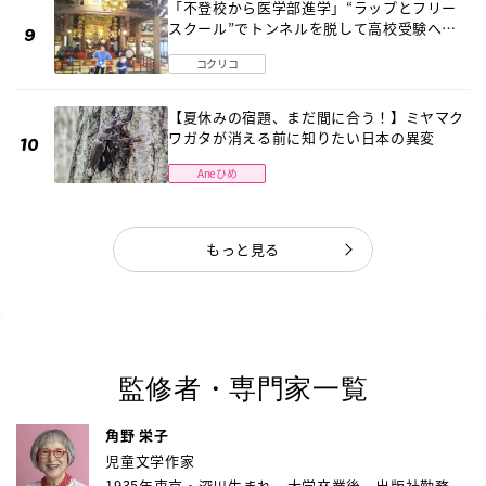
「不登校から医学部進学」“ラップとフリー
スクール”でトンネルを脱して高校受験へ
〔元野球少年の実話〕
コクリコ
【夏休みの宿題、まだ間に合う！】ミヤマク
ワガタが消える前に知りたい日本の異変
Aneひめ
もっと見る
監修者・専門家一覧
角野 栄子
児童文学作家
1935年東京・深川生まれ。大学卒業後、出版社勤務...