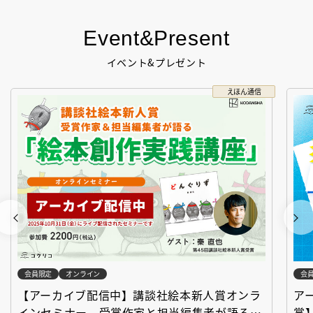
Event&Present
イベント&プレゼント
えほん通信
会員限定
オンライン
会
【アーカイブ配信中】講談社絵本新人賞オンラ
ア
インセミナー 受賞作家と担当編集者が語る
賞