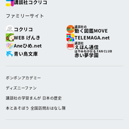
講談社コクリコ
ファミリーサイト
講談社の
コクリコ
動く図鑑MOVE
WEB げんき
TELEMAGA.net
講談社
Aneひめ.net
えほん通信
はやみねかおる FAN CLUB
青い鳥文庫
赤い夢学園
ボンボンアカデミー
ディズニーファン
講談社の学習まんが 日本の歴史
本とあそぼう 全国訪問おはなし隊