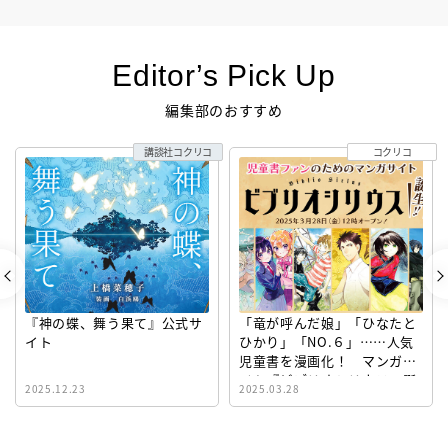
Editor’s Pick Up
編集部のおすすめ
講談社コクリコ
コクリコ
『神の蝶、舞う果て』公式サ
「竜が呼んだ娘」「ひなたと
イト
ひかり」「NO.６」……人気
児童書を漫画化！ マンガサ
イト『ビブリオシリウス』誕
2025.12.23
2025.03.28
生！