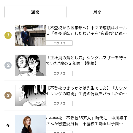
週間
月間
【不登校から医学部へ】中２で成績はオール
１「昼夜逆転」したわが子を”夜遊び”に連れ
出した母の気づき
コクリコ
「正社員の落とし穴」シングルマザーを待っ
ていた“魔の２年間”【後編】
コクリコ
【不登校のきっかけは先生でした】「カウン
セリングの時間」生徒の情報をバラしたの
は…《第２話》
コクリコ
小中学校「不登校35万人」時代に 中川翔子
さんが審査委員長「不登校生動画甲子園
2026」が開催