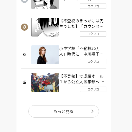
た“魔の２年間”【後編】
コクリコ
【不登校のきっかけは先
生でした】「カウンセリ
ングの時間」生徒の情報
コクリコ
をバラしたのは…《第２
話》
小中学校「不登校35万
人」時代に 中川翔子さ
んが審査委員長「不登校
コクリコ
生動画甲子園 2026」が開
催
【不登校】で成績オール
１から公立大医学部へ 中
２で起立性調節障害「治
コクリコ
るまで３年」の診断 その
とき母は
もっと見る