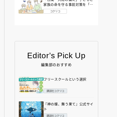
家族の命を守る事前対策を「防
災アドバイザー」が解説
コクリコ
Editor’s Pick Up
編集部のおすすめ
フリースクールという選択
講談社コクリコ
『神の蝶、舞う果て』公式サイ
ト
講談社コクリコ