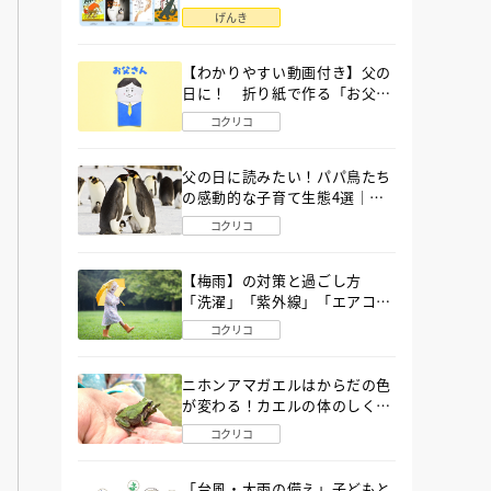
語」６選
げんき
【わかりやすい動画付き】父の
日に！ 折り紙で作る「お父さ
ん」の簡単な折り方
コクリコ
父の日に読みたい！パパ鳥たち
の感動的な子育て生態4選｜図
鑑MOVE
コクリコ
【梅雨】の対策と過ごし方
「洗濯」「紫外線」「エアコ
ン」「ゲリラ豪雨」…〔気象予
コクリコ
報士が完全ガイド〕
ニホンアマガエルはからだの色
が変わる！カエルの体のしくみ
から両生類の特ちょうまで図鑑
コクリコ
MOVEが解説！
「台風・大雨の備え」子どもと