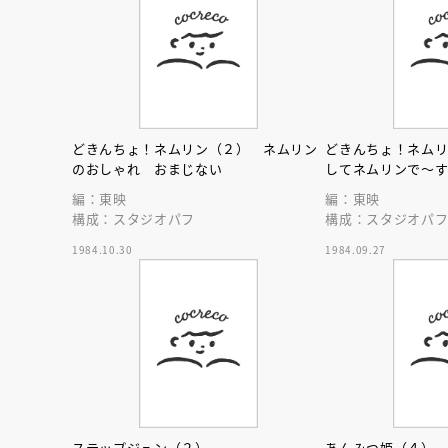
どきんちょ！ネムリン（２） ネムリン
どきんちょ！ネム
のおしゃれ おまじない
してネムリンで～
編：東映
編：東映
構成：スタジオパフ
構成：スタジオパ
1984.10.30
1984.09.27
会員限定
オ
【アーカイ
ステップジュン（２）
あんみつ姫（４）