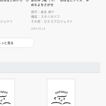
インセミナー 受賞作家
童文学新人賞】受賞作家と前
めちよをさがせ
者が語る「絵本創作実践
員に聞く「児童文学創作セミ
5-10-31
原作：倉金 章介
フ
構成：スタジオパフ
ロジェクト
その他：ぴえろプロジェクト
1987.03.16
もっと見る