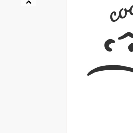
『NO.６再会』
イト ＃４ 20
2025.02.17