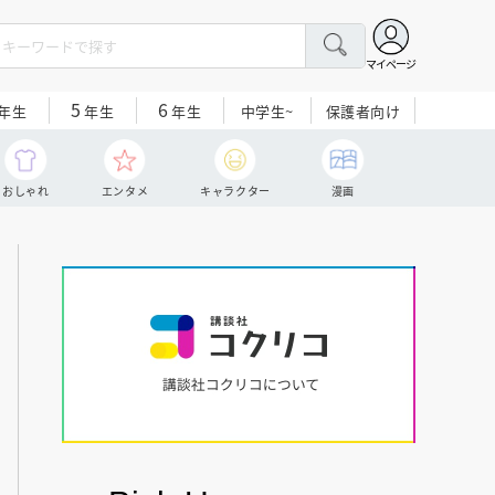
マイページ
5
6
中学生~
保護者向け
年生
年生
年生
おしゃれ
エンタメ
キャラクター
漫画