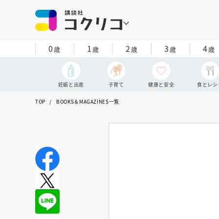
0
1
2
3
4
歳
歳
歳
歳
歳
妊娠と出産
子育て
健康と安全
食とレシ
TOP
BOOKS＆MAGAZINES一覧