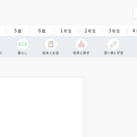
5
6
1
2
3
4
歳
歳
年生
年生
年生
ピ
暮らし
絵本とお話
知育と探求
習い事と学習