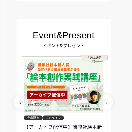
Event&Present
イベント&プレゼント
コクリコ
えほん通信
会員限定
オンライン
会員限定
談社児
【アーカイブ配信中】講談社絵本新
アーカ