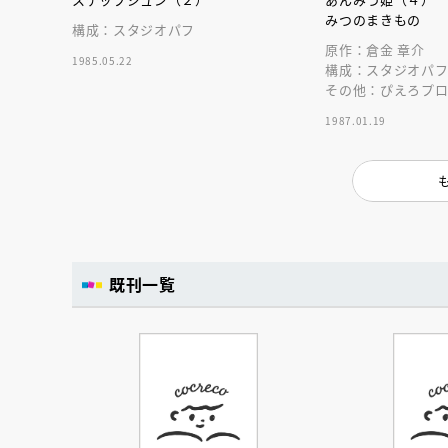
人賞オンラ
みつのまきもの
と担当編集
構成：スタジオパフ
応募締切
202
原作：倉金 章介
講座」
1985.05.22
構成：スタジオパ
その他：ぴえろプ
1987.01.19
既刊一覧