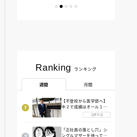
Ranking
ランキング
週間
月間
【不登校から医学部へ】
中２で成績はオール１
「昼夜逆転」したわが子
コクリコ
を”夜遊び”に連れ出した
母の気づき
「正社員の落とし穴」シ
ングルマザーを待ってい