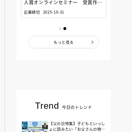
選考委
人賞オンラインセミナー 受賞作家
童文学
ナー」
と担当編集者が語る「絵本創作実践
員に聞
応募締切
2025-10-31
講座」
もっと見る
Trend
今日のトレンド
【父の日特集】子どもといっし
ょに読みたい「お父さんの物