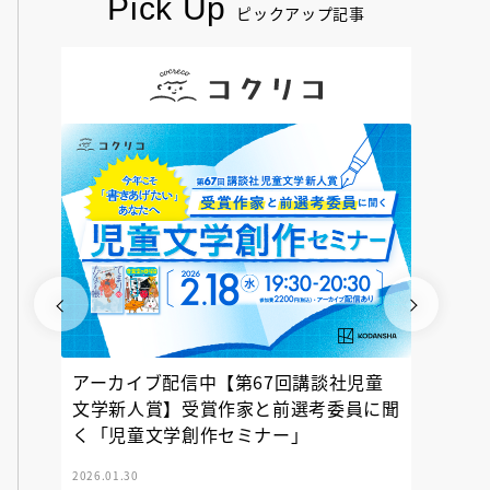
Pick Up
ピックアップ記事
アーカイブ配信中【第67回講談社児童
『神の
文学新人賞】受賞作家と前選考委員に聞
く「児童文学創作セミナー」
2026.01.30
2025.12.23