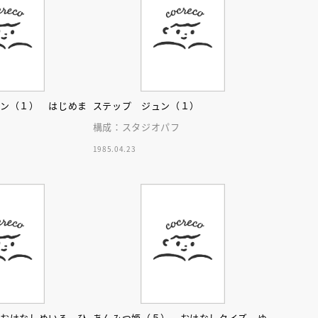
リン（１） はじめま
ステップ ジュン（１）
す
構成：スタジオパフ
えほん通信
1985.04.23
フ
ンライン
会員限定
オンライン
ブ配信中】講談社絵本新
アーカイブ配信中【第67回講
 おはなしめいろ ひ
あんみつ姫（５） おはなしクイズ ゆ