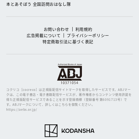
本とあそぼう 全国訪問おはなし隊
お問い合わせ
利用規約
広告掲載について
プライバシーポリシー
特定商取引法に基づく表記
コクリコ［cocreco］は正規版配信サイトマークを取得したサービスです。
ABJマー
クは、この電子書店・電子書籍配信サービスが、著作権者からコンテンツ使用許諾を
得た正規版配信サービスであることを示す登録商標（登録番号 第6091713号）で
す。ABJマークについて、詳しくはこちらを御覧ください。
https://aebs.or.jp/