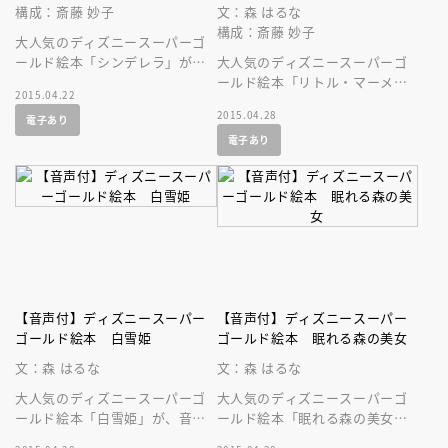
構成：斎藤 妙子
文：森 はるな
構成：斎藤 妙子
大人気のディズニースーパーゴ
ールド絵本「シンデレラ」が、
大人気のディズニースーパーゴ
音声付の絵本になって登場で
ールド絵本「リトル・マーメイ
2015.04.22
す！
ド」が、美しい音声付の絵本に
2015.04.28
電子あり
なって登場です！ 名作を持ち
電子あり
歩こう！
【音声付】ディズニースーパー
【音声付】ディズニースーパー
ゴールド絵本 白雪姫
ゴールド絵本 眠れる森の美女
文：森 はるな
文：森 はるな
大人気のディズニースーパーゴ
大人気のディズニースーパーゴ
ールド絵本「白雪姫」が、音声
ールド絵本「眠れる森の美女」
付の絵本になって登場です！
が、美しい音声付の絵本になっ