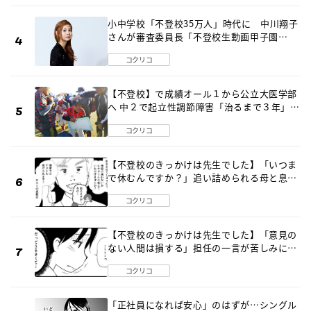
小中学校「不登校35万人」時代に 中川翔子
さんが審査委員長「不登校生動画甲子園
2026」が開催
コクリコ
【不登校】で成績オール１から公立大医学部
へ 中２で起立性調節障害「治るまで３年」の
診断 そのとき母は
コクリコ
【不登校のきっかけは先生でした】「いつま
で休むんですか？」追い詰められる母と息子
《第６話》
コクリコ
【不登校のきっかけは先生でした】「意見の
ない人間は損する」担任の一言が苦しみに…
《第１話》
コクリコ
「正社員になれば安心」のはずが…シングル