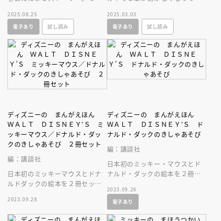
キーはミニーに頼まれた買い物
まって電車に乗ろうとするけ
2025.08.25
2025.03.03
をすませてミニーの家に向かっ
ど？ 子どもの大好きな乗り物
電子あり
試し読み
電子あり
試し読み
たが・・・。
いっぱいの絵本
ディズニーの まんがえほん
ディズニーの まんがえほん
ＷＡＬＴ ＤＩＳＮＥＹ’Ｓ ミ
ＷＡＬＴ ＤＩＳＮＥＹ’Ｓ ド
ッキーマウス／ドナルド・ダッ
ナルド・ダックのきしゃあそび
クのきしゃあそび ２冊セット
編：講談社
編：講談社
日本初のミッキー・マウスとド
日本初のミッキーマウスとドナ
ナルド・ダックの絵本を２冊セ
ルドダックの絵本を２冊セット
ットで待望の復刊！ ７３年前
2023.09.26
で待望の復刻！ ７３年前のレ
のレトロかわいさがたまらな
2023.09.28
電子あり
トロかわいさがたまらない！！
い！！