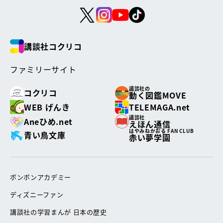
講談社コクリコ
ファミリーサイト
講談社の
コクリコ
動く図鑑MOVE
WEB げんき
TELEMAGA.net
講談社
Aneひめ.net
えほん通信
はやみねかおる FAN CLUB
青い鳥文庫
赤い夢学園
ボンボンアカデミー
ディズニーファン
講談社の学習まんが 日本の歴史