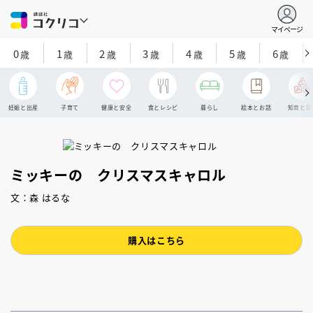
マイページ
0
1
2
3
4
5
6
歳
歳
歳
歳
歳
歳
歳
妊娠と出産
子育て
健康と安全
食とレシピ
暮らし
絵本とお話
知育と探
ミッキーの クリスマスキャロル
文：森 はるな
購入はこちら