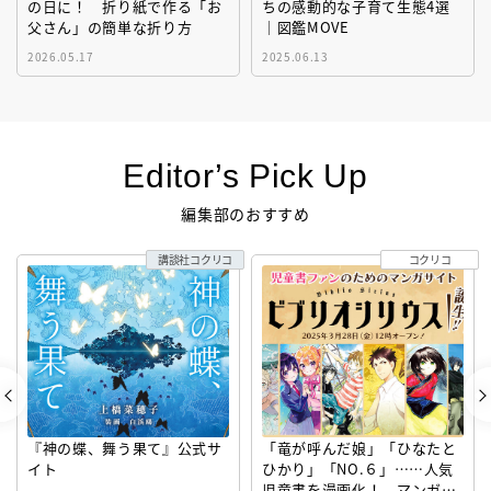
の日に！ 折り紙で作る「お
ちの感動的な子育て生態4選
父さん」の簡単な折り方
｜図鑑MOVE
2026.05.17
2025.06.13
Editor’s Pick Up
編集部のおすすめ
講談社コクリコ
コクリコ
『神の蝶、舞う果て』公式サ
「竜が呼んだ娘」「ひなたと
イト
ひかり」「NO.６」……人気
児童書を漫画化！ マンガサ