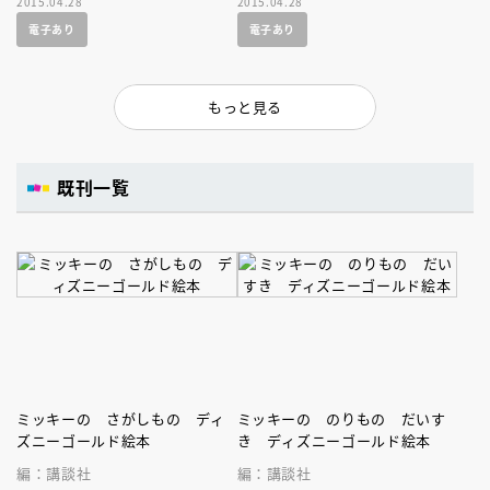
2015.04.28
2015.04.28
て登場です！不朽の名作を親子
電子あり
電子あり
で楽しもう！
もっと見る
既刊一覧
ミッキーの さがしもの ディ
ミッキーの のりもの だいす
ズニーゴールド絵本
き ディズニーゴールド絵本
編：講談社
編：講談社