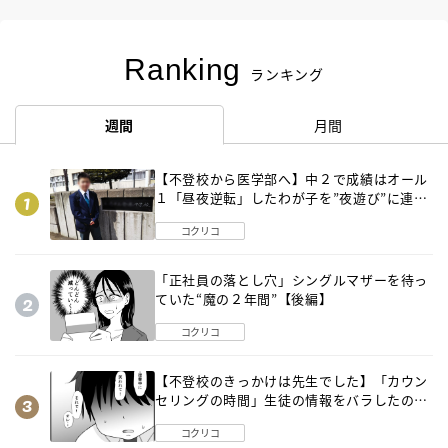
Ranking
ランキング
週間
月間
【不登校から医学部へ】中２で成績はオール
１「昼夜逆転」したわが子を”夜遊び”に連れ
出した母の気づき
コクリコ
「正社員の落とし穴」シングルマザーを待っ
ていた“魔の２年間”【後編】
コクリコ
【不登校のきっかけは先生でした】「カウン
セリングの時間」生徒の情報をバラしたの
は…《第２話》
コクリコ