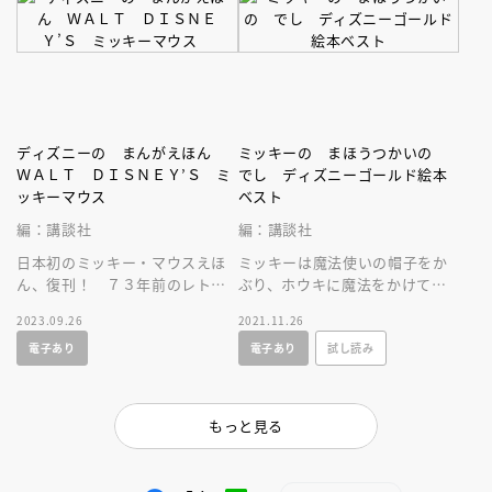
ディズニーの まんがえほん
ミッキーの まほうつかいの
ＷＡＬＴ ＤＩＳＮＥＹ’Ｓ ミ
でし ディズニーゴールド絵本
ッキーマウス
ベスト
編：講談社
編：講談社
日本初のミッキー・マウスえほ
ミッキーは魔法使いの帽子をか
ん、復刊！ ７３年前のレトロ
ぶり、ホウキに魔法をかけて水
かわいさがたまらない！！
汲みをさせますが…？ 名作映
2023.09.26
2021.11.26
画『ファンタジア』の幼児向け
電子あり
電子あり
試し読み
絵本
もっと見る