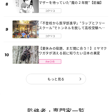
マザーを待っていた“魔の２年間”【前編】
コクリコ
「不登校から医学部進学」“ラップとフリー
スクール”でトンネルを脱して高校受験へ
〔元野球少年の実話〕
コクリコ
【夏休みの宿題、まだ間に合う！】ミヤマク
ワガタが消える前に知りたい日本の異変
Aneひめ
もっと見る
監修者・専門家一覧