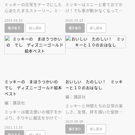
ミッキーの日常をテーマにした
ミッキーはミニーと車でおでか
心あたたまるストーリー。ミッ
け！でも車が動かなくなってし
キーはミニーに頼まれた買い物
まって電車に乗ろうとするけ
2025.08.25
2025.03.03
をすませてミニーの家に向かっ
ど？ 子どもの大好きな乗り物
電子あり
試し読み
電子あり
試し読み
たが・・・。
いっぱいの絵本
ミッキーの まほうつかいの
おいしい たのしい！ ミッキ
でし ディズニーゴールド絵本
ーと１０のおはなし
ベスト
編：講談社
編：講談社
ミッキーと仲間たちの日常の楽
ミッキーは魔法使いの帽子をか
しさ、友情、絆を描いた愉快な
ぶり、ホウキに魔法をかけて水
短編を１３作品収録したお得な
2019.08.08
汲みをさせますが…？ 名作映
絵本短編集です。家族みんなで
2021.11.26
電子あり
試し読み
画『ファンタジア』の幼児向け
楽しめます。
電子あり
試し読み