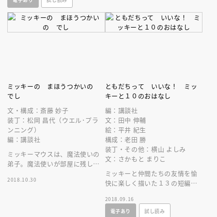
絵本
ミッキーの まほうつかいの
ともだちって いいな！ ミッ
でし
キーと１０のおはなし
文・構成：斎藤 妙子
編：講談社
装丁：松岡 昌代（ウエル･プラ
文：田中 伸輔
ンニング）
絵：平井 紀生
編：講談社
構成：老田 勝
装丁・その他：横山 よしみ
ミッキーマウスは、魔法使いの
文：さかもと まりこ
弟子。魔法使いが部屋に残した
帽子をかぶり、ホウキに魔法で
ミッキーと仲間たちの友情を愉
2018.10.30
水汲みをさせたところ大変なこ
快に楽しく描いた１３の短編を
とに・・・。
収録。笑いあり、涙ありのバラ
2018.09.16
エティに富んだ絵本作品集で
電子あり
試し読み
す。