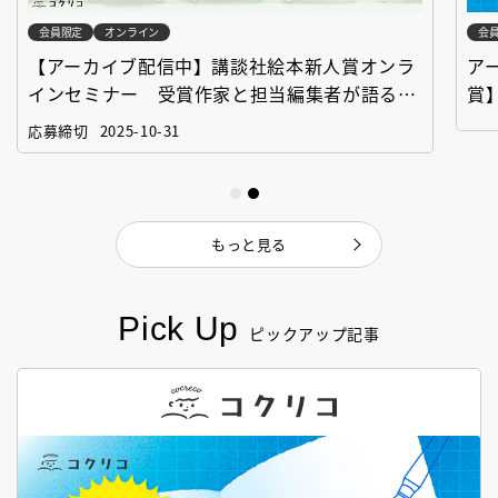
会員限定
オンライン
会
【アーカイブ配信中】講談社絵本新人賞オンラ
ア
インセミナー 受賞作家と担当編集者が語る
賞
「絵本創作実践講座」
作
応募締切
2025-10-31
もっと見る
Pick Up
ピックアップ記事