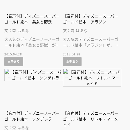
【音声付】ディズニースーパー
【音声付】ディズニースーパー
ゴールド絵本 美女と野獣
ゴールド絵本 アラジン
文：森 はるな
文：森 はるな
大人気のディズニースーパーゴ
大人気のディズニースーパーゴ
ールド絵本「美女と野獣」が、
ールド絵本「アラジン」が、美
美しい音声付の絵本になって登
しい音声付の絵本になって登場
2015.04.28
2015.04.28
場です！
です！ ディズニーの名作を持
電子あり
電子あり
ち歩こう！
【音声付】ディズニースーパー
【音声付】ディズニースーパー
ゴールド絵本 シンデレラ
ゴールド絵本 リトル・マーメ
イド
文：森 はるな