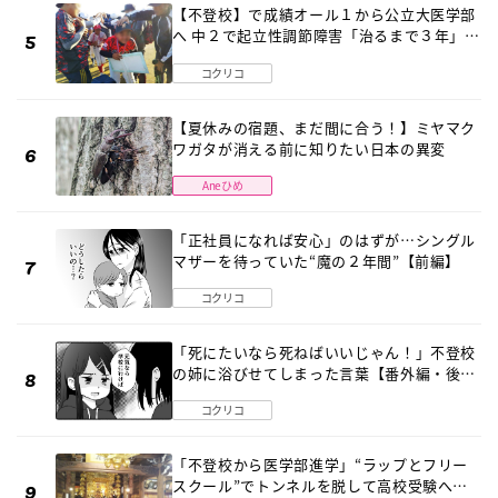
【不登校】で成績オール１から公立大医学部
へ 中２で起立性調節障害「治るまで３年」の
診断 そのとき母は
コクリコ
【夏休みの宿題、まだ間に合う！】ミヤマク
ワガタが消える前に知りたい日本の異変
Aneひめ
「正社員になれば安心」のはずが…シングル
マザーを待っていた“魔の２年間”【前編】
コクリコ
「死にたいなら死ねばいいじゃん！」不登校
の姉に浴びせてしまった言葉【番外編・後
編】
コクリコ
「不登校から医学部進学」“ラップとフリー
スクール”でトンネルを脱して高校受験へ