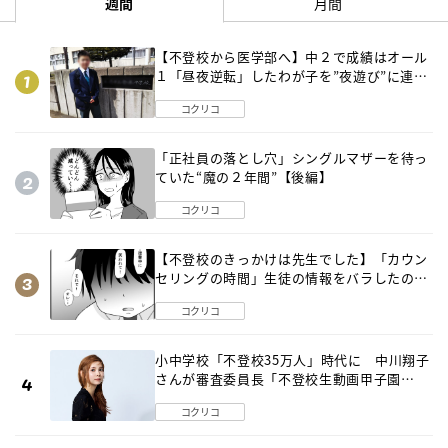
週間
月間
【不登校から医学部へ】中２で成績はオール
１「昼夜逆転」したわが子を”夜遊び”に連れ
出した母の気づき
コクリコ
「正社員の落とし穴」シングルマザーを待っ
ていた“魔の２年間”【後編】
コクリコ
【不登校のきっかけは先生でした】「カウン
セリングの時間」生徒の情報をバラしたの
は…《第２話》
コクリコ
小中学校「不登校35万人」時代に 中川翔子
さんが審査委員長「不登校生動画甲子園
2026」が開催
コクリコ