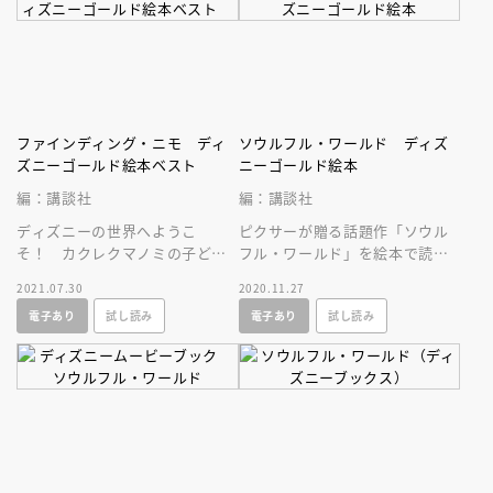
ファインディング・ニモ ディ
ソウルフル・ワールド ディズ
ズニーゴールド絵本ベスト
ニーゴールド絵本
編：講談社
編：講談社
ディズニーの世界へようこ
ピクサーが贈る話題作「ソウル
そ！ カクレクマノミの子ど
フル・ワールド」を絵本で読も
も・ニモと父のマーリンの親子
う！魂はどこからくるの？人生
2021.07.30
2020.11.27
の愛の物語。子どもとの大切な
の本当の幸せとは？心温まる感
電子あり
試し読み
電子あり
試し読み
時間に。
動ストーリー