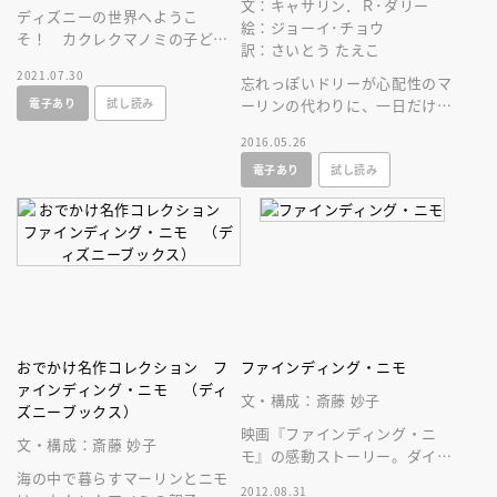
文：キャサリン．Ｒ･ダリー
ディズニーの世界へようこ
絵：ジョーイ･チョウ
そ！ カクレクマノミの子ど
訳：さいとう たえこ
も・ニモと父のマーリンの親子
2021.07.30
の愛の物語。子どもとの大切な
忘れっぽいドリーが心配性のマ
電子あり
試し読み
時間に。
ーリンの代わりに、一日だけニ
モの面倒を見ることに……。は
2016.05.26
たしてドリーはぶじ子守りがで
電子あり
試し読み
きるのか？！
おでかけ名作コレクション フ
ファインディング・ニモ
ァインディング・ニモ （ディ
文・構成：斎藤 妙子
ズニーブックス）
映画『ファインディング・ニ
文・構成：斎藤 妙子
モ』の感動ストーリー。ダイバ
海の中で暮らすマーリンとニモ
ーにさらわれた息子ニモを助け
2012.08.31