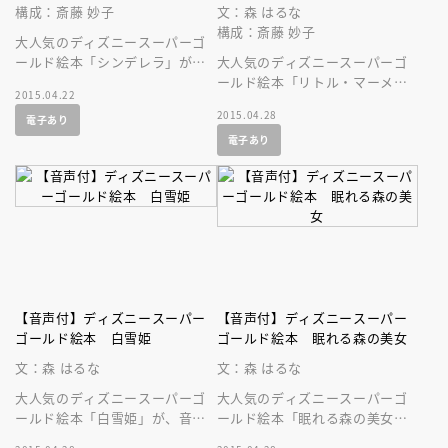
構成：斎藤 妙子
文：森 はるな
構成：斎藤 妙子
大人気のディズニースーパーゴ
ールド絵本「シンデレラ」が、
大人気のディズニースーパーゴ
音声付の絵本になって登場で
ールド絵本「リトル・マーメイ
2015.04.22
す！
ド」が、美しい音声付の絵本に
2015.04.28
電子あり
なって登場です！ 名作を持ち
電子あり
歩こう！
【音声付】ディズニースーパー
【音声付】ディズニースーパー
ゴールド絵本 白雪姫
ゴールド絵本 眠れる森の美女
文：森 はるな
文：森 はるな
大人気のディズニースーパーゴ
大人気のディズニースーパーゴ
ールド絵本「白雪姫」が、音声
ールド絵本「眠れる森の美女」
付の絵本になって登場です！
が、美しい音声付の絵本になっ