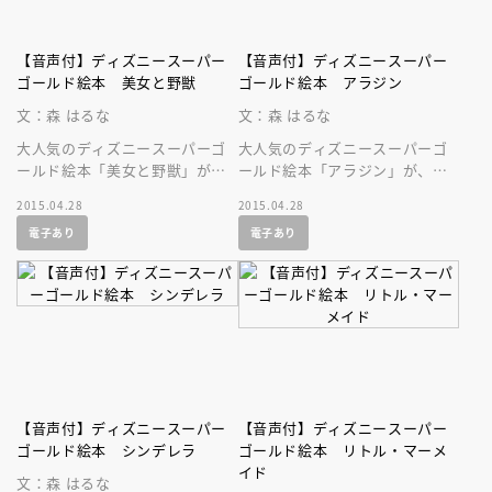
【音声付】ディズニースーパー
【音声付】ディズニースーパー
ゴールド絵本 美女と野獣
ゴールド絵本 アラジン
文：森 はるな
文：森 はるな
大人気のディズニースーパーゴ
大人気のディズニースーパーゴ
ールド絵本「美女と野獣」が、
ールド絵本「アラジン」が、美
美しい音声付の絵本になって登
しい音声付の絵本になって登場
2015.04.28
2015.04.28
場です！
です！ ディズニーの名作を持
電子あり
電子あり
ち歩こう！
【音声付】ディズニースーパー
【音声付】ディズニースーパー
ゴールド絵本 シンデレラ
ゴールド絵本 リトル・マーメ
イド
文：森 はるな