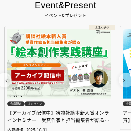
Event&Present
イベント&プレゼント
えほん通信
会員限定
オンライン
会
【アーカイブ配信中】講談社絵本新人賞オンラ
ア
インセミナー 受賞作家と担当編集者が語る
賞
「絵本創作実践講座」
作
応募締切
2025-10-31