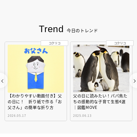
Trend
今日のトレンド
コクリコ
コクリコ
【わかりやすい動画付き】父
父の日に読みたい！パパ鳥た
の日に！ 折り紙で作る「お
ちの感動的な子育て生態4選
父さん」の簡単な折り方
｜図鑑MOVE
2026.05.17
2025.06.13