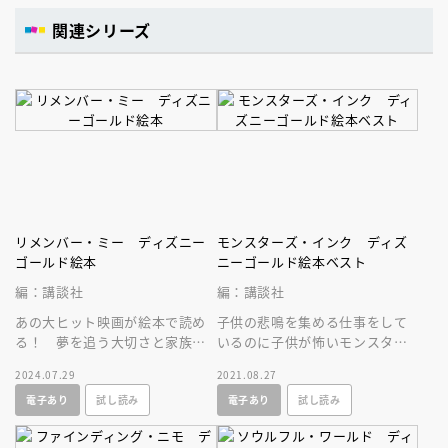
関連シリーズ
リメンバー・ミー ディズニー
モンスターズ・インク ディズ
ゴールド絵本
ニーゴールド絵本ベスト
編：講談社
編：講談社
あの大ヒット映画が絵本で読め
子供の悲鳴を集める仕事をして
る！ 夢を追う大切さと家族の
いるのに子供が怖いモンスタ
愛を描いた物語。読み聞かせに
ー、マイクとサリー。そんな彼
2024.07.29
2021.08.27
も、はじめての一人読みにもお
らの所に人間の子どもが紛れ込
電子あり
試し読み
電子あり
試し読み
すすめ！
んじゃった！