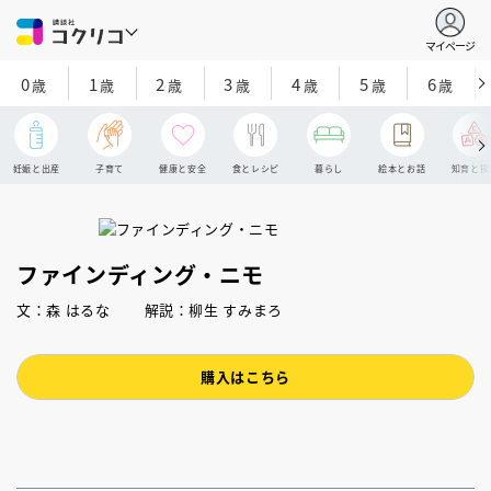
マイページ
0
1
2
3
4
5
6
歳
歳
歳
歳
歳
歳
歳
妊娠と出産
子育て
健康と安全
食とレシピ
暮らし
絵本とお話
知育と探
ファインディング・ニモ
文：森 はるな 解説：柳生 すみまろ
購入はこちら