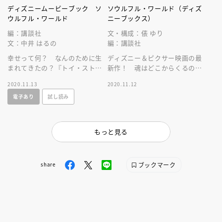
ディズニームービーブック ソ
ソウルフル・ワールド（ディズ
ウルフル・ワールド
ニーブックス）
編：講談社
文・構成：俵 ゆり
文：中井 はるの
編：講談社
幸せって何？ なんのために生
ディズニー＆ピクサー映画の最
まれてきたの？『トイ・ストー
新作！ 魂はどこからくるの？
リー』のピクサーが贈る、本当
人生の本当の幸せとは？ 心温
2020.11.13
2020.11.12
の『自分さがし』物語。
まる感動ストーリー！
電子あり
試し読み
もっと見る
ブックマーク
share