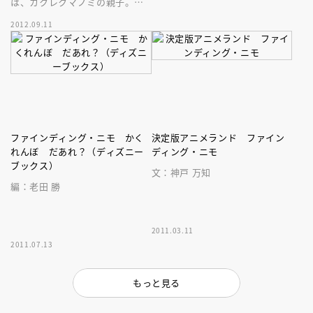
は、カクレクマノミの親子。あ
るため父親マーリンは決死の捜
る日ニモが人間にさらわれて離
索の旅に出る！
2012.09.11
ればなれに……。父と子の感動
物語。
ファインディング・ニモ かく
決定版アニメランド ファイン
れんぼ だあれ？（ディズニー
ディング・ニモ
ブックス）
文：神戸 万知
編：老田 勝
2011.03.11
2011.07.13
もっと見る