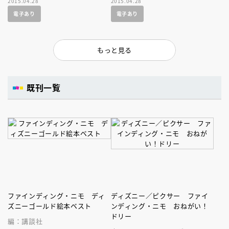
2015.04.28
2015.04.28
て登場です！不朽の名作を親子
電子あり
電子あり
で楽しもう！
もっと見る
既刊一覧
ファインディング・ニモ ディ
ディズニー／ピクサー ファイ
ズニーゴールド絵本ベスト
ンディング・ニモ おねがい！
ドリー
編：講談社