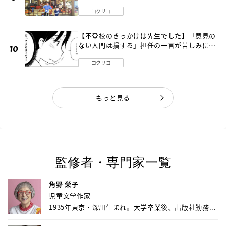
〔元野球少年の実話〕
コクリコ
【不登校のきっかけは先生でした】「意見の
ない人間は損する」担任の一言が苦しみに…
《第１話》
コクリコ
もっと見る
監修者・専門家一覧
角野 栄子
児童文学作家
1935年東京・深川生まれ。大学卒業後、出版社勤務...