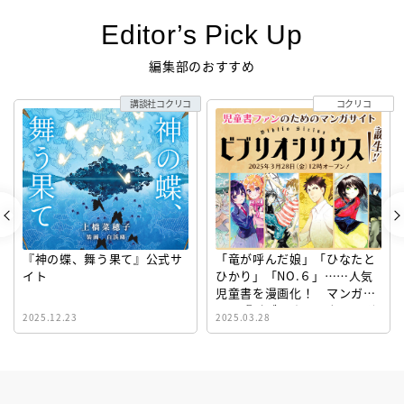
Editor’s Pick Up
編集部のおすすめ
講談社コクリコ
コクリコ
『神の蝶、舞う果て』公式サ
「竜が呼んだ娘」「ひなたと
イト
ひかり」「NO.６」……人気
児童書を漫画化！ マンガサ
イト『ビブリオシリウス』誕
2025.12.23
2025.03.28
生！