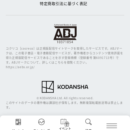
特定商取引法に基づく表記
コクリコ［cocreco］は正規版配信サイトマークを取得したサービスです。
ABJマー
クは、この電子書店・電子書籍配信サービスが、著作権者からコンテンツ使用許諾を
得た正規版配信サービスであることを示す登録商標（登録番号 第6091713号）で
す。ABJマークについて、詳しくはこちらを御覧ください。
https://aebs.or.jp/
© KODANSHA Ltd. All rights reserved.
このサイトのデータの著作権は講談社が保有します。無断複製転載放送等は禁止しま
す。
イベント