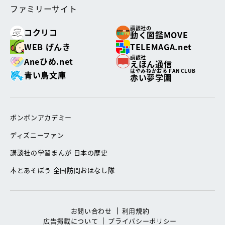
ファミリーサイト
講談社の
コクリコ
動く図鑑MOVE
WEB げんき
TELEMAGA.net
講談社
Aneひめ.net
えほん通信
はやみねかおる FAN CLUB
青い鳥文庫
赤い夢学園
ボンボンアカデミー
ディズニーファン
講談社の学習まんが 日本の歴史
本とあそぼう 全国訪問おはなし隊
お問い合わせ
利用規約
広告掲載について
プライバシーポリシー