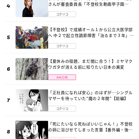
さんが審査委員長「不登校生動画甲子園
2026」が開催
コクリコ
【不登校】で成績オール１から公立大医学部
へ 中２で起立性調節障害「治るまで３年」の
診断 そのとき母は
コクリコ
【夏休みの宿題、まだ間に合う！】ミヤマク
ワガタが消える前に知りたい日本の異変
Aneひめ
「正社員になれば安心」のはずが…シングル
マザーを待っていた“魔の２年間”【前編】
コクリコ
「死にたいなら死ねばいいじゃん！」不登校
の姉に浴びせてしまった言葉【番外編・後
編】