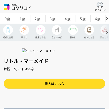
マイページ
0
1
2
3
4
5
6
歳
歳
歳
歳
歳
歳
歳
妊娠と出産
子育て
健康と安全
食とレシピ
暮らし
絵本とお話
知育と探
リトル・マーメイド
解説・文：森 はるな
購入はこちら