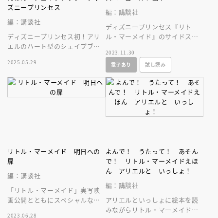
ズニープリンセス
編：講談社
編：講談社
ディズニープリンセス『リト
ディズニープリンセス初！アリ
ル・マーメイド』のサイドスト
エルのハート型のシェイプブッ
ーリー！ アリエルとフランダ
2023.11.30
ク誕生。形もデザインもハート
ーのかわいらしいお話を、ゴー
2025.05.29
電子あり
試し読み
がいっぱい！よめばアリエルに
ルド絵本で。
なれちゃう
リトル・マーメイド 明日への
よんで！ うたって！ あそん
扉
で！ リトル・マーメイドえほ
ん アリエルと いっしょ！
編：講談社
編：講談社
「リトル・マーメイド」実写映
画公開とともにスペシャルな番
アリエルといっしょに絵本を読
外編が登場！ これは映画で描
みながらリトル・マーメイドの
2023.06.28