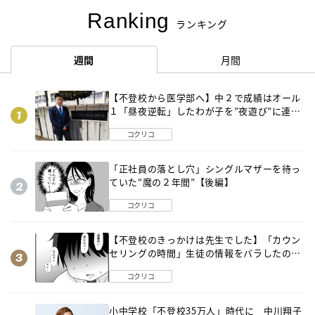
Ranking
ランキング
週間
月間
【不登校から医学部へ】中２で成績はオール
１「昼夜逆転」したわが子を”夜遊び”に連れ
出した母の気づき
コクリコ
「正社員の落とし穴」シングルマザーを待っ
ていた“魔の２年間”【後編】
コクリコ
【不登校のきっかけは先生でした】「カウン
セリングの時間」生徒の情報をバラしたの
は…《第２話》
コクリコ
小中学校「不登校35万人」時代に 中川翔子