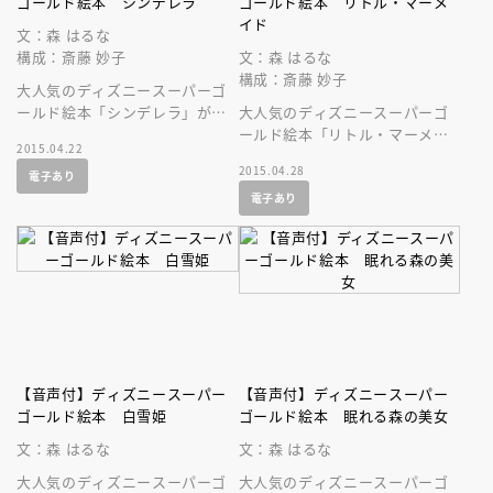
ゴールド絵本 シンデレラ
ゴールド絵本 リトル・マーメ
イド
文：森 はるな
構成：斎藤 妙子
文：森 はるな
構成：斎藤 妙子
大人気のディズニースーパーゴ
ールド絵本「シンデレラ」が、
大人気のディズニースーパーゴ
音声付の絵本になって登場で
ールド絵本「リトル・マーメイ
2015.04.22
す！
ド」が、美しい音声付の絵本に
2015.04.28
電子あり
なって登場です！ 名作を持ち
電子あり
歩こう！
【音声付】ディズニースーパー
【音声付】ディズニースーパー
ゴールド絵本 白雪姫
ゴールド絵本 眠れる森の美女
文：森 はるな
文：森 はるな
大人気のディズニースーパーゴ
大人気のディズニースーパーゴ