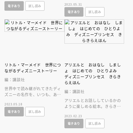
かれる前、アリエルが１５歳の
人気曲を一緒に歌おう！ひらが
2023.05.31
電子あり
試し読み
ときの物語。
な表記の歌詞／おはなし／あそ
電子あり
試し読み
びが一冊に！
リトル・マーメイド 世界につ
アリエルと おはなし しまし
ながるディズニーストーリー
ょ はじめての ひとりよみ
ディズニープリンセス きらき
編：講談社
らえほん
世界中で読み継がれてきたディ
編：講談社
ズニーの名作を、いつも、あな
たのとなりに。世界につながる
アリエルとお話ししているかの
2023.05.18
ディズニー絵本シリーズ！
ように楽しめる絵本。きらきら
電子あり
試し読み
でコンパクトな一冊は、お子さ
2023.02.23
んの宝物に！ はじめてのひと
電子あり
試し読み
りよみにも。