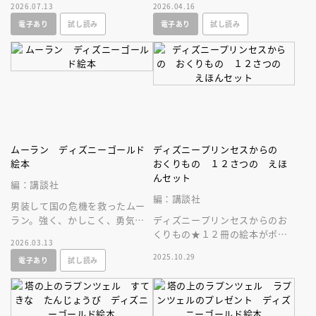
2026.07.13
2026.04.16
ー賞受賞作のゴールド絵本、リ
われキスすると、ティアナもか
電子あり
試し読み
電子あり
試し読み
ニューアル版
えるに！
ムーラン ディズニーゴールド
ディズニープリンセスからの
絵本
おくりもの １２さつの えほ
んセット
編：講談社
編：講談社
男装して国の危機を救ったムー
ラン。強く、かしこく、勇気あ
ディズニープリンセスからのお
る女の子のお手本としてこども
くりもの★１２冊の絵本がポケ
2026.03.13
にぜひ読ませたい名作！
ット付き収納ブックに入ったス
2025.10.29
電子あり
試し読み
ペシャルな一冊。プレゼントに
も最適♪