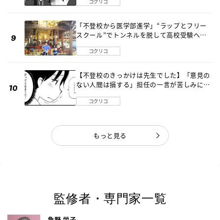
コクリコ
「不登校から医学部進学」“ラップとフリー
スクール”でトンネルを脱して高校受験へ
〔元野球少年の実話〕
コクリコ
【不登校のきっかけは先生でした】「意見の
ない人間は損する」担任の一言が苦しみに…
《第１話》
コクリコ
もっと見る
監修者・専門家一覧
角野 栄子