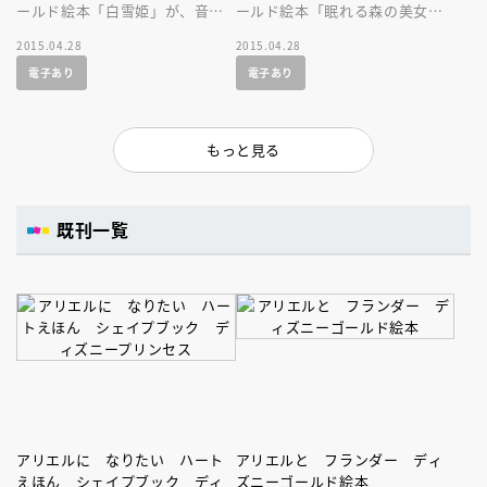
ールド絵本「白雪姫」が、音声
ールド絵本「眠れる森の美女」
付の絵本になって登場です！
が、美しい音声付の絵本になっ
2015.04.28
2015.04.28
て登場です！不朽の名作を親子
電子あり
電子あり
で楽しもう！
もっと見る
既刊一覧
アリエルに なりたい ハート
アリエルと フランダー ディ
えほん シェイプブック ディ
ズニーゴールド絵本