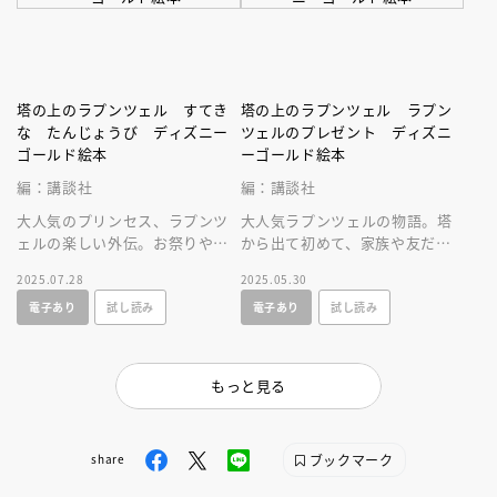
塔の上のラプンツェル すてき
塔の上のラプンツェル ラプン
な たんじょうび ディズニー
ツェルのプレゼント ディズニ
ゴールド絵本
ーゴールド絵本
編：講談社
編：講談社
大人気のプリンセス、ラプンツ
大人気ラプンツェルの物語。塔
ェルの楽しい外伝。お祭りやお
から出て初めて、家族や友だち
菓子作りなど楽しいシーンが満
といっしょにすごす誕生日が舞
2025.07.28
2025.05.30
載の物語！
台の、幸せな気持ちになれるお
電子あり
試し読み
電子あり
試し読み
話です。
もっと見る
ブックマーク
share