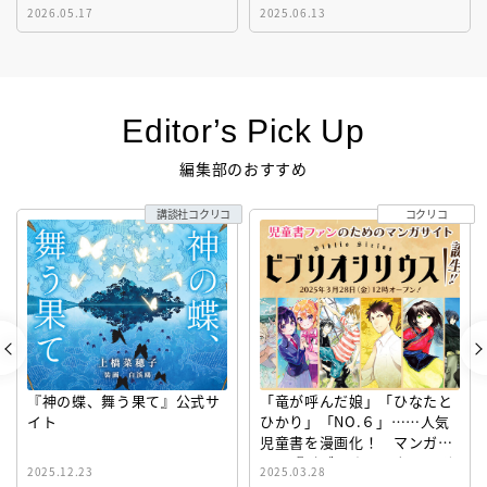
2026.05.17
2025.06.13
Editor’s Pick Up
編集部のおすすめ
講談社コクリコ
コクリコ
『神の蝶、舞う果て』公式サ
「竜が呼んだ娘」「ひなたと
イト
ひかり」「NO.６」……人気
児童書を漫画化！ マンガサ
イト『ビブリオシリウス』誕
2025.12.23
2025.03.28
生！