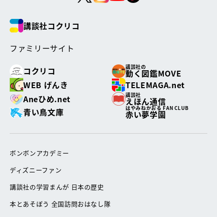
講談社コクリコ
ファミリーサイト
講談社の
コクリコ
動く図鑑MOVE
WEB げんき
TELEMAGA.net
講談社
Aneひめ.net
えほん通信
はやみねかおる FAN CLUB
青い鳥文庫
赤い夢学園
ボンボンアカデミー
ディズニーファン
講談社の学習まんが 日本の歴史
本とあそぼう 全国訪問おはなし隊