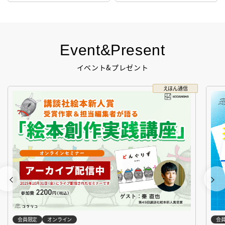
Event&Present
イベント&プレゼント
えほん通信
会員限定
オンライン
会