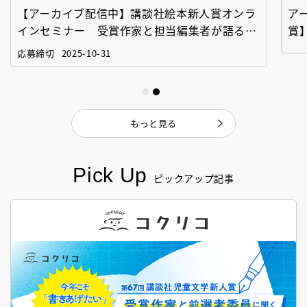
【アーカイブ配信中】講談社絵本新人賞オンラ
ア
インセミナー 受賞作家と担当編集者が語る
賞
「絵本創作実践講座」
作
応募締切
2025-10-31
もっと見る
Pick Up
ピックアップ記事