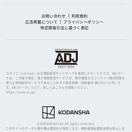
お問い合わせ
利用規約
広告掲載について
プライバシーポリシー
特定商取引法に基づく表記
コクリコ［cocreco］は正規版配信サイトマークを取得したサービスです。
ABJマー
クは、この電子書店・電子書籍配信サービスが、著作権者からコンテンツ使用許諾を
得た正規版配信サービスであることを示す登録商標（登録番号 第6091713号）で
す。ABJマークについて、詳しくはこちらを御覧ください。
https://aebs.or.jp/
© KODANSHA Ltd. All rights reserved.
このサイトのデータの著作権は講談社が保有します。無断複製転載放送等は禁止しま