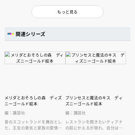
もっと見る
関連シリーズ
メリダとおそろしの森 ディズ
プリンセスと魔法のキス ディ
ニーゴールド絵本
ズニーゴールド絵本
編：講談社
編：講談社
昔のスコットランドを舞台とし
レストランを開きたいティアナ
た、王女の勇気と家族の愛情の
の前にかえるが現れ、自分は王
物語。長編アニメ部門アカデミ
子でキスすればお礼をすると言