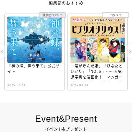
編集部のおすすめ
講談社コクリコ
コクリコ
『神の蝶、舞う果て』公式サ
「竜が呼んだ娘」「ひなたと
イト
ひかり」「NO.６」……人気
児童書を漫画化！ マンガサ
イト『ビブリオシリウス』誕
2025.12.23
2025.03.28
生！
Event&Present
イベント&プレゼント