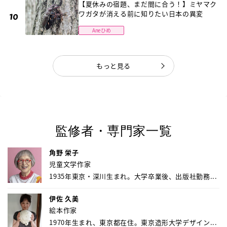
【夏休みの宿題、まだ間に合う！】ミヤマク
ワガタが消える前に知りたい日本の異変
Aneひめ
もっと見る
監修者・専門家一覧
角野 栄子
児童文学作家
1935年東京・深川生まれ。大学卒業後、出版社勤務...
伊佐 久美
絵本作家
1970年生まれ、東京都在住。東京造形大学デザイン...