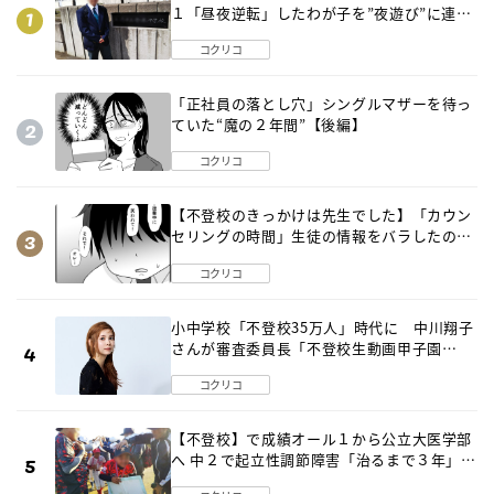
１「昼夜逆転」したわが子を”夜遊び”に連れ
出した母の気づき
コクリコ
「正社員の落とし穴」シングルマザーを待っ
ていた“魔の２年間”【後編】
コクリコ
【不登校のきっかけは先生でした】「カウン
セリングの時間」生徒の情報をバラしたの
は…《第２話》
コクリコ
小中学校「不登校35万人」時代に 中川翔子
さんが審査委員長「不登校生動画甲子園
2026」が開催
コクリコ
【不登校】で成績オール１から公立大医学部
へ 中２で起立性調節障害「治るまで３年」の
診断 そのとき母は