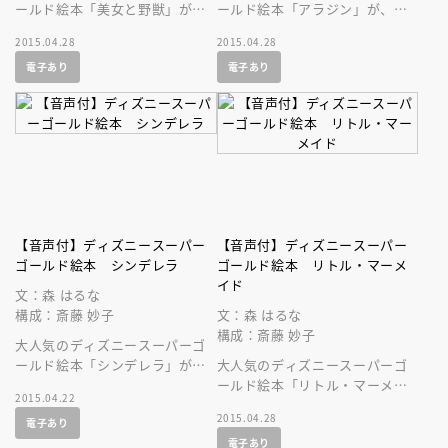
ールド絵本「美女と野獣」が、
ールド絵本「アラジン」が、美
美しい音声付の絵本になって登
しい音声付の絵本になって登場
2015.04.28
2015.04.28
場です！
です！ ディズニーの名作を持
電子あり
電子あり
ち歩こう！
【音声付】ディズニースーパー
【音声付】ディズニースーパー
ゴールド絵本 シンデレラ
ゴールド絵本 リトル・マーメ
イド
文：森 はるな
構成：斎藤 妙子
文：森 はるな
構成：斎藤 妙子
大人気のディズニースーパーゴ
ールド絵本「シンデレラ」が、
大人気のディズニースーパーゴ
音声付の絵本になって登場で
ールド絵本「リトル・マーメイ
2015.04.22
す！
ド」が、美しい音声付の絵本に
2015.04.28
電子あり
なって登場です！ 名作を持ち
電子あり
歩こう！