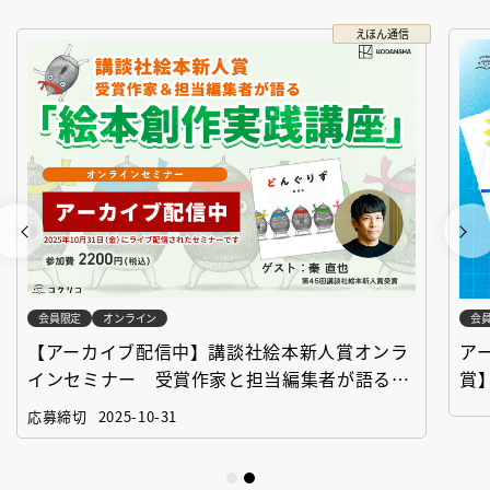
えほん通信
会員限定
オンライン
会
【アーカイブ配信中】講談社絵本新人賞オンラ
ア
インセミナー 受賞作家と担当編集者が語る
賞
「絵本創作実践講座」
作
応募締切
2025-10-31