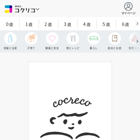
マイページ
0
1
2
3
4
5
6
歳
歳
歳
歳
歳
歳
歳
妊娠と出産
子育て
健康と安全
食とレシピ
暮らし
絵本とお話
知育と探