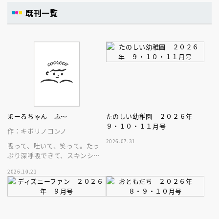
既刊一覧
まーるちゃん ふ～
たのしい幼稚園 ２０２６年
９・１０・１１月号
作：キボリノコンノ
2026.07.31
吸って、吐いて、笑って。たっ
ぷり深呼吸できて、スキンシッ
プが楽しめる、大人気木彫作
2026.10.21
家、キボリノコンノ初のファー
ストブック。