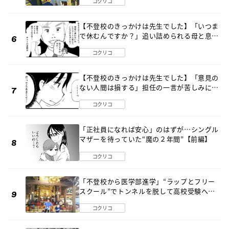
コクリコ
【不登校のきっかけは先生でした】「いつま
で休むんですか？」追い詰められる母と息子
《第６話》
コクリコ
【不登校のきっかけは先生でした】「意見の
ない人間は損する」担任の一言が苦しみに…
《第１話》
コクリコ
「正社員になれば安心」のはずが…シングル
マザーを待っていた“魔の２年間”【前編】
コクリコ
「不登校から医学部進学」“ラップとフリー
スクール”でトンネルを脱して高校受験へ
〔元野球少年の実話〕
コクリコ