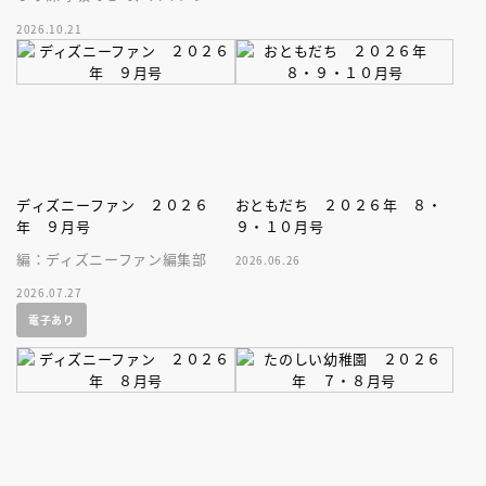
プが楽しめる、大人気木彫作
2026.10.21
家、キボリノコンノ初のファー
ストブック。
ディズニーファン ２０２６
おともだち ２０２６年 ８・
年 ９月号
９・１０月号
編：ディズニーファン編集部
2026.06.26
2026.07.27
電子あり