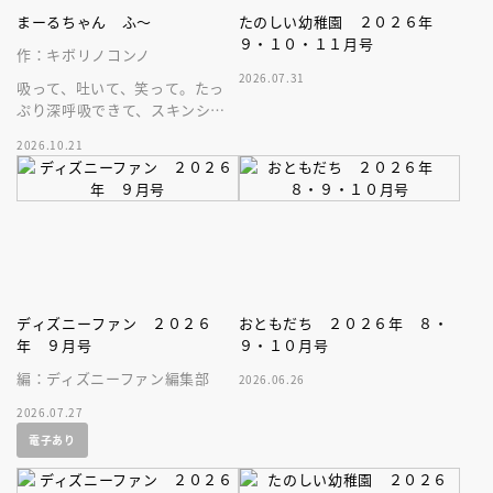
まーるちゃん ふ～
たのしい幼稚園 ２０２６年
９・１０・１１月号
作：キボリノコンノ
2026.07.31
吸って、吐いて、笑って。たっ
ぷり深呼吸できて、スキンシッ
プが楽しめる、大人気木彫作
2026.10.21
家、キボリノコンノ初のファー
ストブック。
ディズニーファン ２０２６
おともだち ２０２６年 ８・
年 ９月号
９・１０月号
編：ディズニーファン編集部
2026.06.26
2026.07.27
電子あり