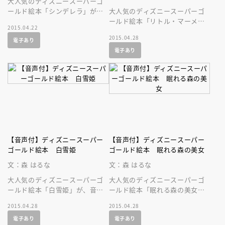
大人気のディズニースーパーゴ
ールド絵本「シンデレラ」が、
大人気のディズニースーパーゴ
音声付の絵本になって登場で
ールド絵本「リトル・マーメイ
2015.04.22
す！
ド」が、美しい音声付の絵本に
2015.04.28
電子あり
なって登場です！ 名作を持ち
電子あり
歩こう！
【音声付】ディズニースーパー
【音声付】ディズニースーパー
ゴールド絵本 白雪姫
ゴールド絵本 眠れる森の美女
文：森 はるな
文：森 はるな
大人気のディズニースーパーゴ
大人気のディズニースーパーゴ
ールド絵本「白雪姫」が、音声
ールド絵本「眠れる森の美女」
付の絵本になって登場です！
が、美しい音声付の絵本になっ
2015.04.28
2015.04.28
て登場です！不朽の名作を親子
電子あり
電子あり
で楽しもう！