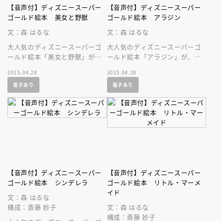
【音声付】ディズニースーパー
【音声付】ディズニースーパー
ゴールド絵本 美女と野獣
ゴールド絵本 アラジン
文：森 はるな
文：森 はるな
大人気のディズニースーパーゴ
大人気のディズニースーパーゴ
ールド絵本「美女と野獣」が、
ールド絵本「アラジン」が、美
美しい音声付の絵本になって登
しい音声付の絵本になって登場
2015.04.28
2015.04.28
場です！
です！ ディズニーの名作を持
電子あり
電子あり
ち歩こう！
【音声付】ディズニースーパー
【音声付】ディズニースーパー
ゴールド絵本 シンデレラ
ゴールド絵本 リトル・マーメ
イド
文：森 はるな
構成：斎藤 妙子
文：森 はるな
構成：斎藤 妙子