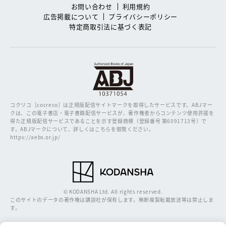
お問い合わせ
利用規約
広告掲載について
プライバシーポリシー
特定商取引法に基づく表記
コクリコ［cocreco］は正規版配信サイトマークを取得したサービスです。
ABJマー
クは、この電子書店・電子書籍配信サービスが、著作権者からコンテンツ使用許諾を
得た正規版配信サービスであることを示す登録商標（登録番号 第6091713号）で
す。ABJマークについて、詳しくはこちらを御覧ください。
https://aebs.or.jp/
© KODANSHA Ltd. All rights reserved.
このサイトのデータの著作権は講談社が保有します。無断複製転載放送等は禁止しま
す。