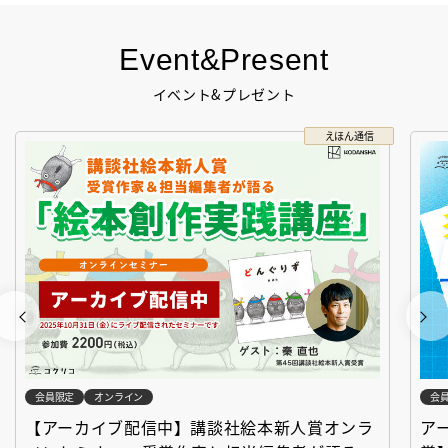
Event&Present
イベント&プレゼント
えほん通信
会員限定
オンライン
会
【アーカイブ配信中】講談社絵本新人賞オンラ
ア