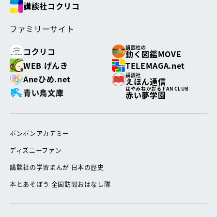
講談社コクリコ
ファミリーサイト
講談社の
コクリコ
動く図鑑MOVE
WEB げんき
TELEMAGA.net
講談社
Aneひめ.net
えほん通信
はやみねかおる FAN CLUB
青い鳥文庫
赤い夢学園
ボンボンアカデミー
ディズニーファン
講談社の学習まんが 日本の歴史
本とあそぼう 全国訪問おはなし隊