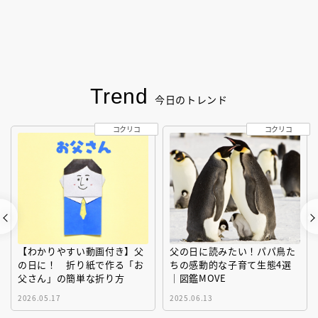
Trend
今日のトレンド
コクリコ
コクリコ
【わかりやすい動画付き】父
父の日に読みたい！パパ鳥た
の日に！ 折り紙で作る「お
ちの感動的な子育て生態4選
父さん」の簡単な折り方
｜図鑑MOVE
2026.05.17
2025.06.13