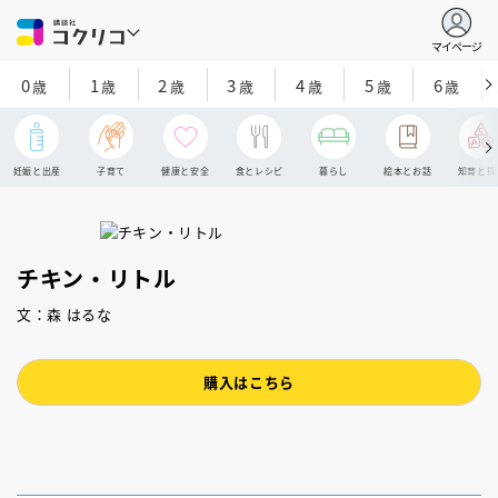
マイページ
0
1
2
3
4
5
6
歳
歳
歳
歳
歳
歳
歳
妊娠と出産
子育て
健康と安全
食とレシピ
暮らし
絵本とお話
知育と探
チキン・リトル
文：森 はるな
購入はこちら