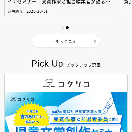
インセミナー 受賞作家と担当編集者が語る
賞
「絵本創作実践講座」
作
応募締切
2025-10-31
もっと見る
Pick Up
ピックアップ記事