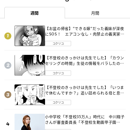
週間
月間
【お盆の帰省】“できる嫁“だった義妹が深夜
にSOS！ エアコンなし・肉禁止の義実家ル
ールに変化が…〈後編〉
コクリコ
【不登校のきっかけは先生でした】「カウン
セリングの時間」生徒の情報をバラしたの
は…《第２話》
コクリコ
【不登校のきっかけは先生でした】「いつま
で休むんですか？」追い詰められる母と息子
《第６話》
コクリコ
小中学校「不登校35万人」時代に 中川翔子
さんが審査委員長「不登校生動画甲子園
2026」が開催