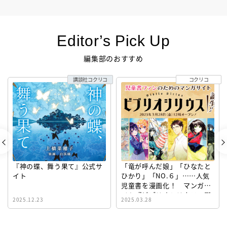
Editor’s Pick Up
編集部のおすすめ
講談社コクリコ
コクリコ
『神の蝶、舞う果て』公式サ
「竜が呼んだ娘」「ひなたと
イト
ひかり」「NO.６」……人気
児童書を漫画化！ マンガサ
イト『ビブリオシリウス』誕
2025.12.23
2025.03.28
生！