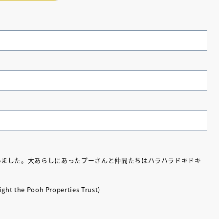
いました。大あらしにあったプーさんと仲間たちはハラハラドキドキ
（あさのあつこ）特設サ
フリースクールという選択
26年９月30日発売決定！
ight the Pooh Properties Trust)
2026.03.31