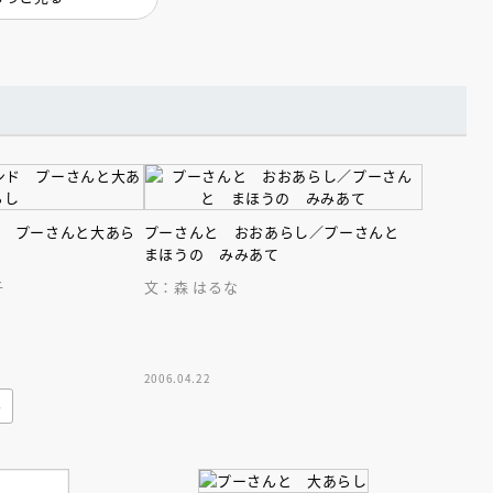
えほん通信
ド プーさんと大あら
プーさんと おおあらし／プーさんと
まほうの みみあて
子
文：森 はるな
2006.04.22
み
ンライン
会員限定
オンライン
ブ配信中】講談社絵本新
アーカイブ配信中【第67回講