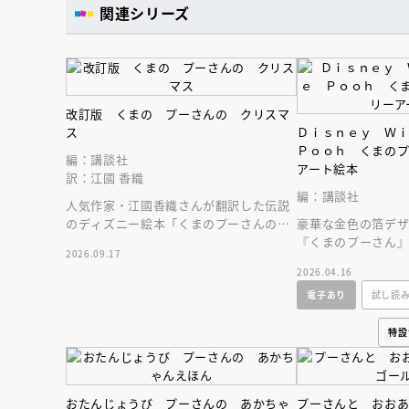
関連シリーズ
改訂版 くまの プーさんの クリスマ
ス
Ｄｉｓｎｅｙ Ｗ
Ｐｏｏｈ くまの
編：講談社
アート絵本
訳：江國 香織
編：講談社
人気作家・江國香織さんが翻訳した伝説
のディズニー絵本「くまのプーさんの
豪華な金色の箔デ
クリスマス」が、３４年ぶりに、装いを
『くまのプーさん
2026.09.17
新たに復刊！
める！ 映画『く
2026.04.16
存版』より
電子あり
試し読
特設
おたんじょうび プーさんの あかちゃ
プーさんと おお