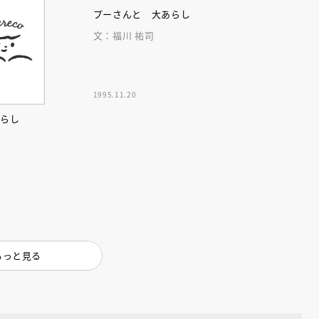
インセミナー 受賞作家
童文学新人賞】受賞作家と前
プーさんと 大あらし
者が語る「絵本創作実践
員に聞く「児童文学創作セミ
5-10-31
文：福川 祐司
1995.11.20
あらし
もっと見る