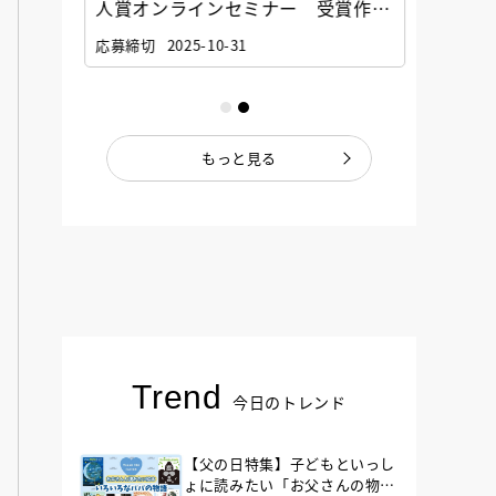
選考委
人賞オンラインセミナー 受賞作家
童文学
ナー」
と担当編集者が語る「絵本創作実践
員に聞
応募締切
2025-10-31
講座」
もっと見る
Trend
今日のトレンド
【父の日特集】子どもといっし
ょに読みたい「お父さんの物