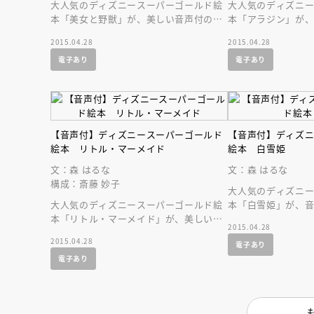
大人気のディズニースーパーゴールド絵
大人気のディズニ
本「美女と野獣」が、美しい音声付の絵
本「アラジン」が
本になって登場です！
になって登場です
2015.04.28
2015.04.28
を持ち歩こう！
電子あり
電子あり
【音声付】ディズニースーパーゴールド
【音声付】ディズ
絵本 リトル・マーメイド
絵本 白雪姫
文：森 はるな
文：森 はるな
構成：斎藤 妙子
大人気のディズニ
大人気のディズニースーパーゴールド絵
本「白雪姫」が、
本「リトル・マーメイド」が、美しい音
登場です！
2015.04.28
声付の絵本になって登場です！ 名作を
2015.04.28
電子あり
持ち歩こう！
電子あり