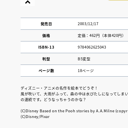
発売日
2003/12/17
価格
定価：462円（本体420円）
ISBN-13
9784062625043
判型
B5変型
ページ数
18ページ
ディズニー・アニメの名作を絵本でどうぞ！
風が吹いて、大雨がふって、森の中は水びたしになってしま
『NO.６再会』
の連続です。どうなっちゃうのかな？
イト ＃４ 20
(C)Disney Based on the Pooh stories by A.A.Milne (copyr
(C)Disney/Pixar
2025.02.17