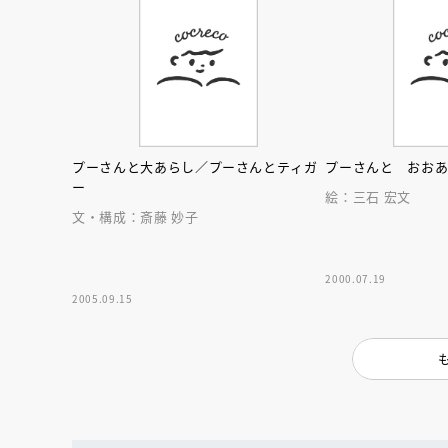
人賞オンラ
と担当編集
応募締切
202
講座」
プーさんと大あらし／プーさんとティガ
プーさんと おお
ー
絵：三石 宏文
文・構成：斎藤 妙子
2000.07.19
2005.09.15