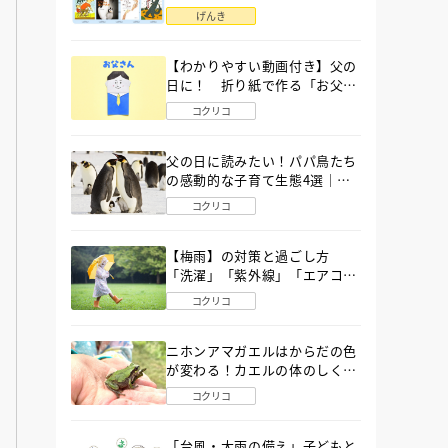
語」６選
げんき
【わかりやすい動画付き】父の
日に！ 折り紙で作る「お父さ
ん」の簡単な折り方
コクリコ
父の日に読みたい！パパ鳥たち
の感動的な子育て生態4選｜図
鑑MOVE
コクリコ
【梅雨】の対策と過ごし方
「洗濯」「紫外線」「エアコ
ン」「ゲリラ豪雨」…〔気象予
コクリコ
報士が完全ガイド〕
ニホンアマガエルはからだの色
が変わる！カエルの体のしくみ
から両生類の特ちょうまで図鑑
コクリコ
MOVEが解説！
「台風・大雨の備え」子どもと