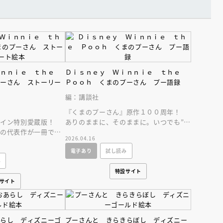
ｉｎｎｉｅ ｔｈｅ
Ｄｉｓｎｅｙ Ｗｉｎｎｉｅ ｔｈｅ
プーさん ストーリー
Ｐｏｏｈ くまのプーさん プー語録
編：講談社
『くまのプーさん』原作１００周年！
ザイン特別愛蔵版！
ありのままに、そのままに。いつでも”ぶ
』の代表作が一冊で読
れない”プーたちの心に響く言葉集。
2026.04.16
まのプーさん／完全保
電子あり
試し読み
み
特設サイト
サイト
あらし ディズニーゴ
プーさんと きらきらぼし ディズニー