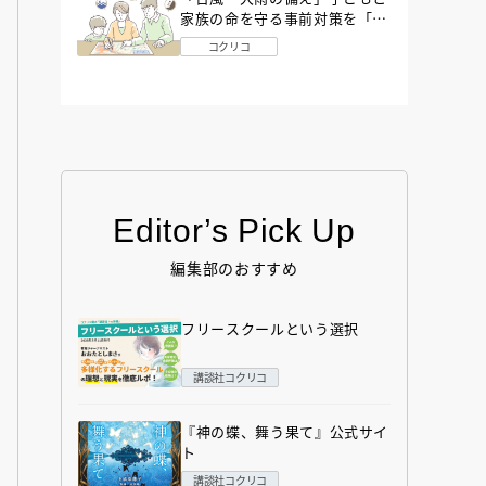
家族の命を守る事前対策を「防
災アドバイザー」が解説
コクリコ
Editor’s Pick Up
編集部のおすすめ
フリースクールという選択
講談社コクリコ
『神の蝶、舞う果て』公式サイ
ト
講談社コクリコ