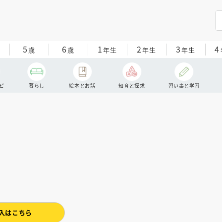
5
6
1
2
3
4
歳
歳
年生
年生
年生
ピ
暮らし
絵本とお話
知育と探求
習い事と学習
入はこちら