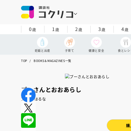
0
1
2
3
4
歳
歳
歳
歳
歳
妊娠と出産
子育て
健康と安全
食とレシ
TOP
BOOKS＆MAGAZINES一覧
プーさんとおおあらし
文：森 はるな
購