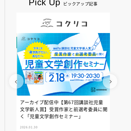
Pick Up
ピックアップ記事
アーカイブ配信中【第67回講談社児童
『神の
文学新人賞】受賞作家と前選考委員に聞
く「児童文学創作セミナー」
2026.01.30
2025.12.23