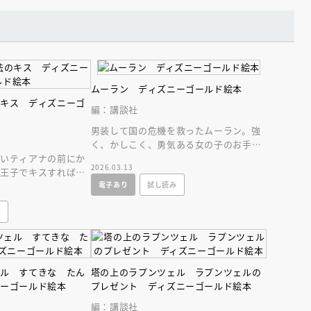
ムーラン ディズニーゴールド絵本
のキス ディズニーゴ
編：講談社
男装して国の危機を救ったムーラン。強
く、かしこく、勇気ある女の子のお手本
たいティアナの前にか
としてこどもにぜひ読ませたい名作！
2026.03.13
は王子でキスすればお
スすると、ティアナ
電子あり
試し読み
み
ェル すてきな たん
塔の上のラプンツェル ラプンツェルの
ニーゴールド絵本
プレゼント ディズニーゴールド絵本
編：講談社