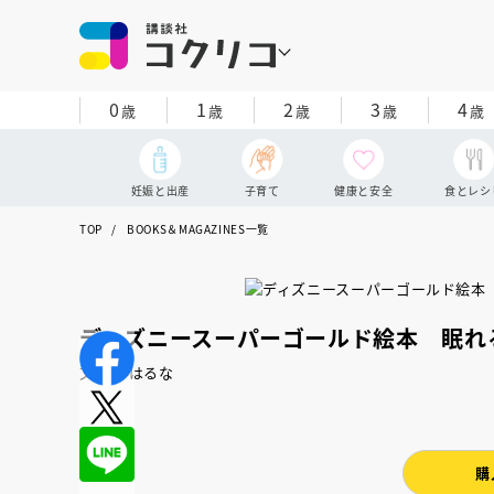
0
1
2
3
4
歳
歳
歳
歳
歳
妊娠と出産
子育て
健康と安全
食とレシ
TOP
BOOKS＆MAGAZINES一覧
ディズニースーパーゴールド絵本 眠れ
文：森 はるな
購