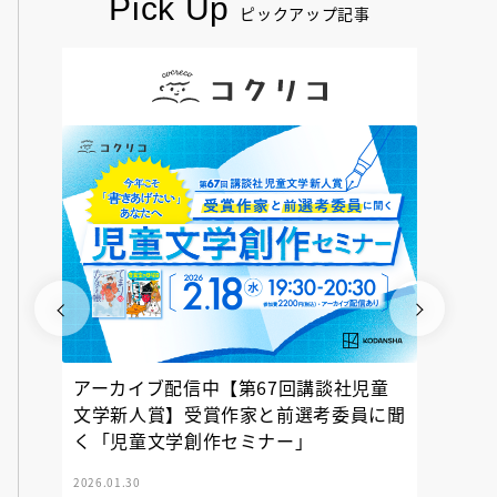
Pick Up
ピックアップ記事
アーカイブ配信中【第67回講談社児童
『神の
文学新人賞】受賞作家と前選考委員に聞
く「児童文学創作セミナー」
2026.01.30
2025.12.23