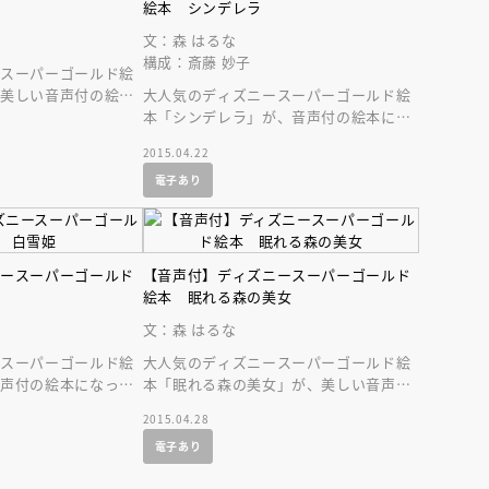
絵本 シンデレラ
文：森 はるな
構成：斎藤 妙子
ースーパーゴールド絵
、美しい音声付の絵本
大人気のディズニースーパーゴールド絵
！ ディズニーの名作
本「シンデレラ」が、音声付の絵本にな
って登場です！
2015.04.22
電子あり
ニースーパーゴールド
【音声付】ディズニースーパーゴールド
絵本 眠れる森の美女
文：森 はるな
ースーパーゴールド絵
大人気のディズニースーパーゴールド絵
音声付の絵本になって
本「眠れる森の美女」が、美しい音声付
の絵本になって登場です！不朽の名作を
2015.04.28
親子で楽しもう！
電子あり