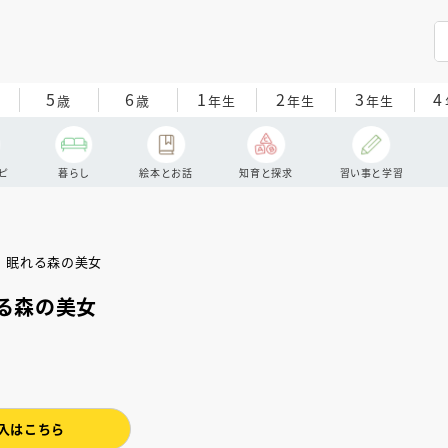
5
6
1
2
3
4
歳
歳
年生
年生
年生
ピ
暮らし
絵本とお話
知育と探求
習い事と学習
る森の美女
入はこちら