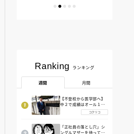
Ranking
ランキング
週間
月間
【不登校から医学部へ】
中２で成績はオール１
「昼夜逆転」したわが子
コクリコ
を”夜遊び”に連れ出した
母の気づき
「正社員の落とし穴」シ
ングルマザーを待ってい