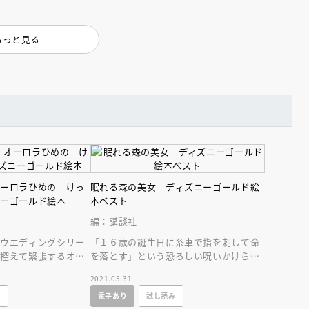
もっと見る
えほん通信
オーロラひめの けっ
眠れる森の美女 ディズニーゴールド絵
ニーゴールド絵本
本ベスト
編：講談社
・ウエディングシリー
「１６歳の誕生日に糸車で指を刺して命
を控えて緊張するオー
を落とす」という恐ろしい呪いかけられ
バイスをくれたの
てしまった美しいオーロラ姫の、ロマン
ンライン
会員限定
オンライン
2021.05.31
チックな恋物語！
ブ配信中】講談社絵本新
アーカイブ配信中【第67回講
み
電子あり
試し読み