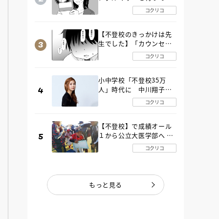
た“魔の２年間”【後編】
コクリコ
【不登校のきっかけは先
生でした】「カウンセリ
ングの時間」生徒の情報
コクリコ
をバラしたのは…《第２
話》
小中学校「不登校35万
人」時代に 中川翔子さ
んが審査委員長「不登校
コクリコ
生動画甲子園 2026」が開
催
【不登校】で成績オール
１から公立大医学部へ 中
２で起立性調節障害「治
コクリコ
るまで３年」の診断 その
とき母は
もっと見る