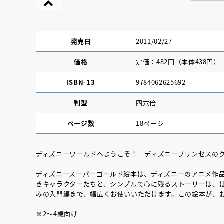
発売日
2011/02/27
価格
定価：482円（本体438円）
ISBN-13
9784062625692
判型
四六倍
ページ数
18ページ
ディズニーワールドへようこそ！ ディズニープリンセスの
『NO.６再会』
ディズニースーパーゴールド絵本は、ディズニーのアニメ作
きキャラクターたちと、シンプルで心に残るストーリーは、
イト ＃４ 20
みの入門編まで、幅広くお使いいただけます。この絵本が、
※2～4歳向け
2025.02.17