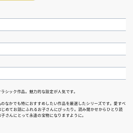
クラシック作品。魅力的な設定が人気です。
（あさのあつこ）特設サ
フリースクールという選択
品のなかでも特におすすめしたい作品を厳選したシリーズです。愛すべ
はじめてお話にふれるお子さんにぴったり。読み聞かせからひとり読
26年９月30日発売決定！
お子さんにとって永遠の宝物になりますように。
2026.03.31