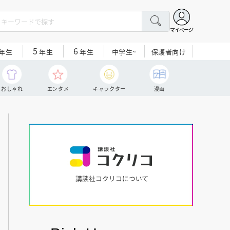
マイページ
5
6
中学生~
保護者向け
年生
年生
年生
おしゃれ
エンタメ
キャラクター
漫画