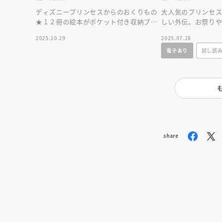
ディズニープリンセスからのおくりもの
大人気のプリンセ
★１２冊の絵本がポケット付き収納ブッ
しい外伝。お祭り
クに入ったスペシャルな一冊。プレゼン
いシーンが満載の
2025.10.29
2025.07.28
トにも最適♪
電子あり
試し読
share