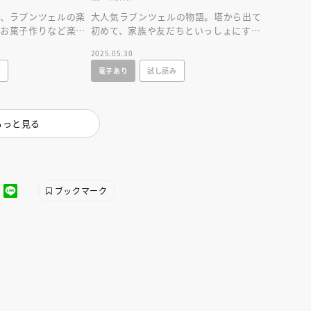
ス、ラプンツェルの楽
大人気ラプンツェルの物語。塔から出て
やお菓子作りなど楽し
初めて、家族や友だちといっしょにすご
物語！
す誕生日が舞台の、幸せな気持ちになれ
2025.05.30
るお話です。
み
電子あり
試し読み
もっと見る
ブックマーク