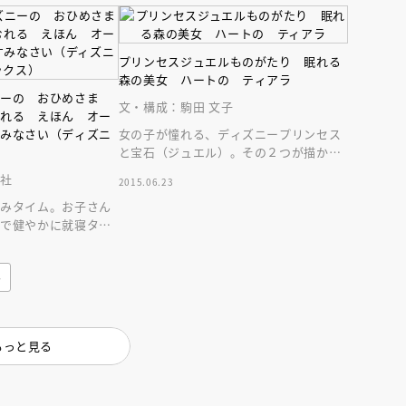
インセミナー 受賞作家
童文学新人賞】受賞作家と前
者が語る「絵本創作実践
員に聞く「児童文学創作セミ
5-10-31
プリンセスジュエルものがたり 眠れる
森の美女 ハートの ティアラ
ニーの おひめさま
文・構成：駒田 文子
むれる えほん オー
すみなさい（ディズニ
女の子が憧れる、ディズニープリンセス
と宝石（ジュエル）。その２つが描かれ
た、新しいお話シリーズが誕生！第２弾
ス社
2015.06.23
はオーロラです！
すみタイム。お子さん
分で健やかに就寝タイ
慣を応援。２歳からの
み
もっと見る