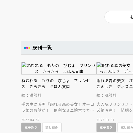
既刊一覧
ねむれる もりの びじょ プリンセ
眠れる森の美女 
ス きらきら えほん文庫
こんしき ディズ
編：講談社
編：講談社
手の中に映画『眠れる森の美女』オーロ
大人気プリンセス
ラ姫のお話が！ 便利なミニ絵本でカバ
ズ第４弾！ 結婚
ンやポケットに入れて、いつでもどこで
ロラひめに、アド
会員限定
オ
2022.04.25
2022.01.31
も持ち運べます！
は……？
【アーカイ
電子あり
試し読み
電子あり
試し読