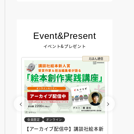
Event&Present
イベント&プレゼント
コクリコ
えほん通信
会員限定
オンライン
会員限定
談社児
【アーカイブ配信中】講談社絵本新
アーカ