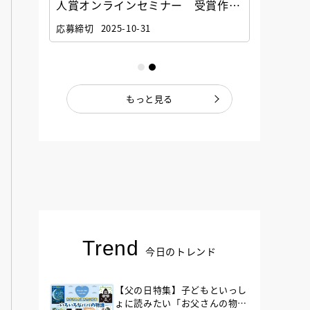
選考委
人賞オンラインセミナー 受賞作家
童文学
ナー」
と担当編集者が語る「絵本創作実践
員に聞
応募締切
2025-10-31
講座」
もっと見る
Trend
今日のトレンド
【父の日特集】子どもといっし
ょに読みたい「お父さんの物