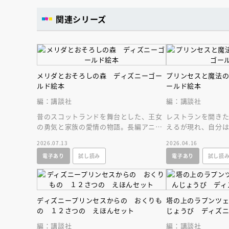
関連シリーズ
メリダとおそろしの森 ディズニーゴー
プリンセスと魔法
ルド絵本
ールド絵本
編：講談社
編：講談社
昔のスコットランドを舞台とした、王女
レストランを開き
の勇気と家族の愛情の物語。長編アニメ
えるが現れ、自分
部門アカデミー賞受賞作のゴールド絵
礼をすると言われキ
2026.07.13
2026.04.16
本、リニューアル版
もかえるに！
電子あり
試し読み
電子あり
試し読
ディズニープリンセスからの おくりも
塔の上のラプンツ
の １２さつの えほんセット
じょうび ディズ
編：講談社
編：講談社