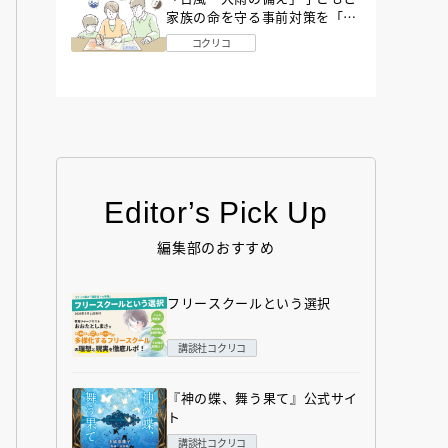
家族の命を守る事前対策を「防
災アドバイザー」が解説
コクリコ
Editor’s Pick Up
編集部のおすすめ
フリースクールという選択
講談社コクリコ
『神の蝶、舞う果て』公式サイ
ト
講談社コクリコ