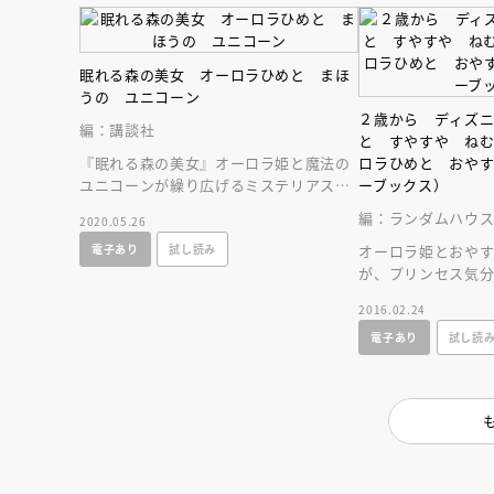
人賞オンラ
と担当編集
応募締切
202
講座」
眠れる森の美女 オーロラひめと まほ
うの ユニコーン
２歳から ディズ
編：講談社
と すやすや ね
『眠れる森の美女』オーロラ姫と魔法の
ロラひめと おや
ユニコーンが繰り広げるミステリアスな
ーブックス）
ファンタジー。美しいアートがとっても
編：ランダムハウ
2020.05.26
魅力的です！
電子あり
試し読み
オーロラ姫とおや
が、プリンセス気
ムを過ごす生活習
2016.02.24
プリンセス絵本
電子あり
試し読