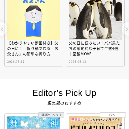
【わかりやすい動画付き】父
父の日に読みたい！パパ鳥た
の日に！ 折り紙で作る「お
ちの感動的な子育て生態4選
父さん」の簡単な折り方
｜図鑑MOVE
2026.05.17
2025.06.13
Editor’s Pick Up
編集部のおすすめ
講談社コクリコ
コクリコ