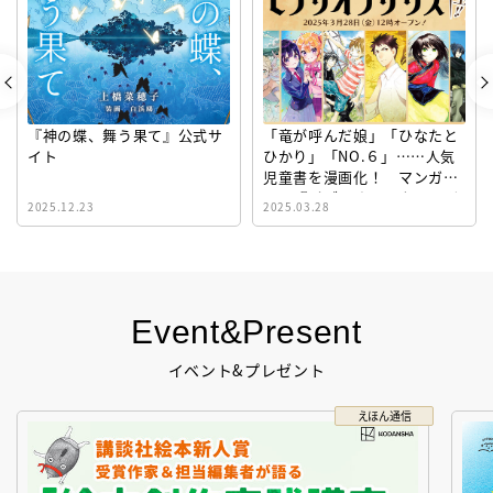
『神の蝶、舞う果て』公式サ
「竜が呼んだ娘」「ひなたと
イト
ひかり」「NO.６」……人気
児童書を漫画化！ マンガサ
イト『ビブリオシリウス』誕
2025.12.23
2025.03.28
生！
Event&Present
イベント&プレゼント
えほん通信