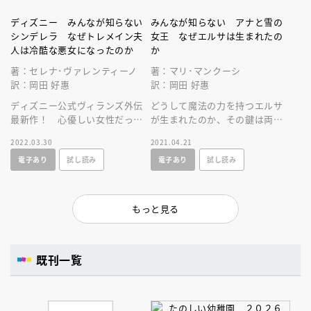
ディズニー みんなが知らない
みんなが知らない アナと雪の
シンデレラ なぜトレメイン夫
女王 なぜエルサは生まれたの
人は冷酷な悪女になったのか
か
著：セレナ･ヴァレンティーノ
著：マリ･マンクーシ
訳：岡田 好惠
訳：岡田 好惠
ディズニー公式ヴィランズ外伝
どうして魔法の力を持つエルサ
最新作！ 心優しい女性だった
が生まれたのか、その鍵は両親
シンデレラの継母、トレメイン
の秘密の恋にありました。みん
2022.03.30
2021.04.21
夫人は、なぜ冷酷な女になった
なが知らなかったアナ雪の真実
電子あり
試し読み
電子あり
試し読み
のかーー？
が明らかに！
もっと見る
既刊一覧