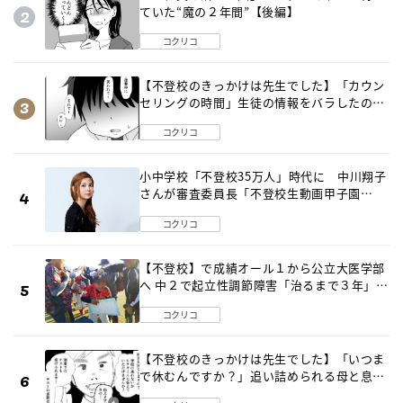
ていた“魔の２年間”【後編】
コクリコ
【不登校のきっかけは先生でした】「カウン
セリングの時間」生徒の情報をバラしたの
は…《第２話》
コクリコ
小中学校「不登校35万人」時代に 中川翔子
さんが審査委員長「不登校生動画甲子園
2026」が開催
コクリコ
【不登校】で成績オール１から公立大医学部
へ 中２で起立性調節障害「治るまで３年」の
診断 そのとき母は
コクリコ
【不登校のきっかけは先生でした】「いつま
で休むんですか？」追い詰められる母と息子
《第６話》