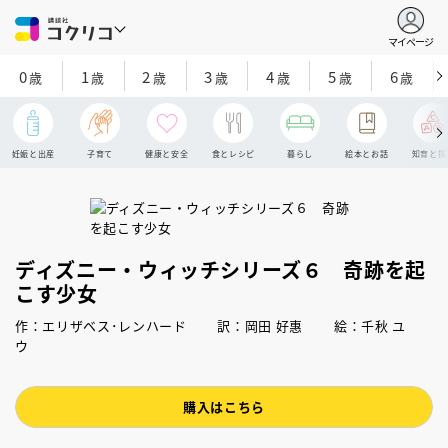
マイページ
0
1
2
3
4
5
6
歳
歳
歳
歳
歳
歳
歳
妊娠と出産
子育て
健康と安全
食とレシピ
暮らし
絵本とお話
知育と探
ディズニー・ウィッチシリーズ６ 奇跡を起
こす少女
作：エリザベス･レンハード 訳：岡田 好惠 絵：千秋 ユ
ウ
購入はこちら