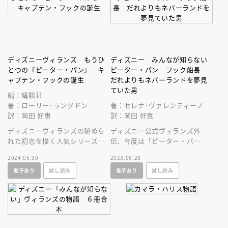
ディズニーヴィランズ もうひ
ディズニー みんなが知らない
とつの『ピーター・パン』 キ
ピーター・パン フック船長
ャプテン・フックの誕生
だれよりもネバーランドを夢見
ていた男
編：講談社
著：ローリー･ラングドン
著：セレナ･ヴァレンティーノ
訳：岡田 好惠
訳：岡田 好惠
ディズニーヴィランズの秘めら
ディズニー公式ヴィランズ外
れた初恋を描く人気シリーズ！
伝、今度は「ピーター・パ
「ピーター・パン」の悪役・フ
ン」！ 夢多き貴族の青年ジェ
2024.05.30
2023.06.28
ック船長誕生の裏側を描いた
ームズが、なぜあの邪悪なフッ
電子あり
試し読み
電子あり
試し読み
ク船長になったの？