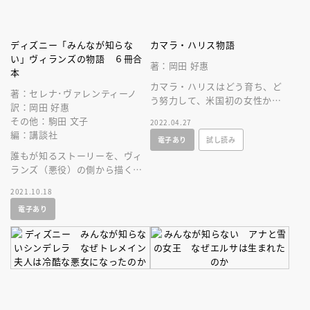
ディズニー「みんなが知らな
カマラ・ハリス物語
い」ヴィランズの物語 ６冊合
著：岡田 好惠
本
カマラ・ハリスはどう育ち、ど
著：セレナ･ヴァレンティーノ
う努力して、米国初の女性か
訳：岡田 好惠
つ、有色人種の副大統領となっ
その他：駒田 文子
2022.04.27
たか。大人も子どもも一緒に考
編：講談社
電子あり
試し読み
えられる一冊。
誰もが知るストーリーを、ヴィ
ランズ（悪役）の側から描く、
もうひとつの物語。
2021.10.18
電子あり