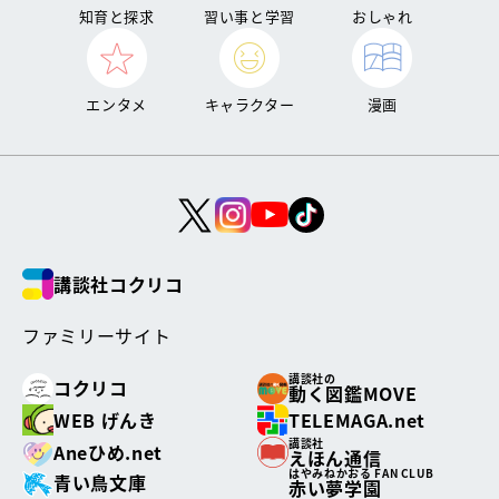
知育と探求
習い事と学習
おしゃれ
エンタメ
キャラクター
漫画
講談社コクリコ
ファミリーサイト
講談社の
コクリコ
動く図鑑MOVE
WEB げんき
TELEMAGA.net
講談社
Aneひめ.net
えほん通信
はやみねかおる FAN CLUB
青い鳥文庫
赤い夢学園