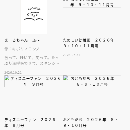
まーるちゃん ふ～
たのしい幼稚園 ２０２６年
９・１０・１１月号
作：キボリノコンノ
2026.07.31
吸って、吐いて、笑って。たっ
ぷり深呼吸できて、スキンシッ
プが楽しめる、大人気木彫作
2026.10.21
家、キボリノコンノ初のファー
ストブック。
ディズニーファン ２０２６
おともだち ２０２６年 ８・
年 ９月号
９・１０月号