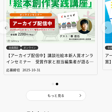
会員限定
オンライン
会
【アーカイブ配信中】講談社絵本新人賞オンラ
ア
インセミナー 受賞作家と担当編集者が語る
賞
「絵本創作実践講座」
作
応募締切
2025-10-31
もっと見る