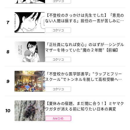
コクリコ
【不登校のきっかけは先生でした】「意見の
ない人間は損する」担任の一言が苦しみに…
《第１話》
コクリコ
「正社員になれば安心」のはずが…シングル
マザーを待っていた“魔の２年間”【前編】
コクリコ
「不登校から医学部進学」“ラップとフリー
スクール”でトンネルを脱して高校受験へ
〔元野球少年の実話〕
コクリコ
【夏休みの宿題、まだ間に合う！】ミヤマク
ワガタが消える前に知りたい日本の異変
Aneひめ