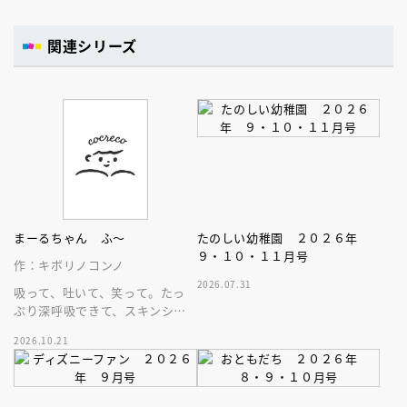
関連シリーズ
まーるちゃん ふ～
たのしい幼稚園 ２０２６年
９・１０・１１月号
作：キボリノコンノ
2026.07.31
吸って、吐いて、笑って。たっ
ぷり深呼吸できて、スキンシッ
プが楽しめる、大人気木彫作
2026.10.21
家、キボリノコンノ初のファー
ストブック。