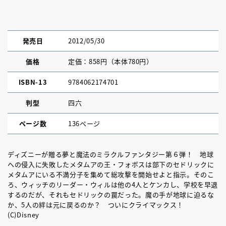
発売日
2012/05/30
価格
定価：858円（本体780円）
ISBN-13
9784062174701
判型
四六
ページ数
136ページ
ディズニーが贈る夢と魔法のミラクルファンタジー第６弾！ 地球
への侵入に失敗したメタムアの王・フォボスは部下のセドリックに
メタムアにいる不満分子を集めて総攻撃を開始せよと指示。そのこ
ろ、ウィッチのリーダー・ウィルは他の4人とケンカし、学校を早退
するのだが、それもセドリックの罠だった。魔の手が地球に迫るな
か、5人の絆は元に戻るのか？ ついにクライマックス！
(C)Disney