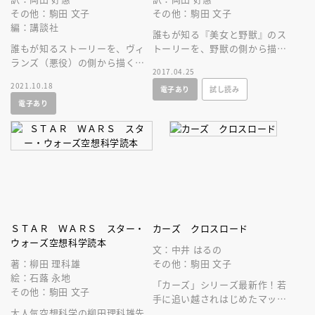
その他：駒田 文子
その他：駒田 文子
編：講談社
誰もが知る『美女と野獣』のス
誰もが知るストーリーを、ヴィ
トーリーを、野獣の側から描
ランズ（悪役）の側から描く、
く、もうひとつの物語。ひとり
2017.04.25
もうひとつの物語。
の王子を野獣にまで変えたのは
2021.10.18
電子あり
試し読み
何だったのか。
電子あり
ＳＴＡＲ ＷＡＲＳ スター・
カーズ クロスロード
ウォーズ空想科学読本
文：中井 はるの
著：柳田 理科雄
その他：駒田 文子
絵：石蕗 永地
「カーズ」シリーズ最新作！若
その他：駒田 文子
手に追い越されはじめたマック
大人気空想科学の柳田理科雄先
ィーンは、大事故を起こし！？