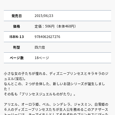
発売日
2015/06/23
価格
定価：506円（本体460円）
ISBN-13
9784062627276
判型
四六倍
ページ数
18ページ
小さな女の子たちが憧れる、ディズニープリンセスとキラキラのジ
ュエル(宝石)。
なんとこの、２つが合体した、新しいお話シリーズが誕生しまし
た！
その名も「プリンセスジュエルものがたり」。
アリエル、オーロラ姫、ベル、シンデレラ、ジャスミン、白雪姫の
６人のディズニープリンセスたちが主人公を務めるこのアナザース
トーリーには、キーアイテムとしてそれぞれのプリンセスにぴった