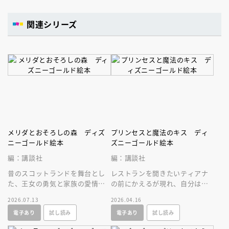
関連シリーズ
メリダとおそろしの森 ディズ
プリンセスと魔法のキス ディ
ニーゴールド絵本
ズニーゴールド絵本
編：講談社
編：講談社
昔のスコットランドを舞台とし
レストランを開きたいティアナ
た、王女の勇気と家族の愛情の
の前にかえるが現れ、自分は王
物語。長編アニメ部門アカデミ
子でキスすればお礼をすると言
2026.07.13
2026.04.16
ー賞受賞作のゴールド絵本、リ
われキスすると、ティアナもか
電子あり
試し読み
電子あり
試し読み
ニューアル版
えるに！