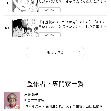
ルがヤバいの？」教室で始まった悪ふざけ
《第３話》
コクリコ
【不登校のきっかけは先生でした】「正直に
書いていい」と言ったのに…信じた言葉は噓
だった《第４話》
コクリコ
もっと見る
監修者・専門家一覧
角野 栄子
児童文学作家
1935年東京・深川生まれ。大学卒業後、出版社勤務...