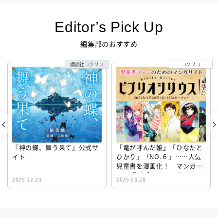
Editor’s Pick Up
編集部のおすすめ
講談社コクリコ
コクリコ
『神の蝶、舞う果て』公式サ
「竜が呼んだ娘」「ひなたと
イト
ひかり」「NO.６」……人気
児童書を漫画化！ マンガサ
イト『ビブリオシリウス』誕
2025.12.23
2025.03.28
生！