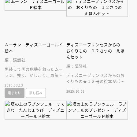
ムーラン ディズニーゴールド
ディズニープリンセスからの
絵本
おくりもの １２さつの えほ
んセット
編：講談社
編：講談社
男装して国の危機を救ったムー
ラン。強く、かしこく、勇気あ
ディズニープリンセスからのお
る女の子のお手本としてこども
くりもの★１２冊の絵本がポケ
2026.03.13
にぜひ読ませたい名作！
ット付き収納ブックに入ったス
2025.10.29
電子あり
試し読み
ペシャルな一冊。プレゼントに
も最適♪