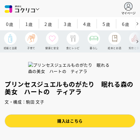
マイページ
0
1
2
3
4
5
6
歳
歳
歳
歳
歳
歳
歳
妊娠と出産
子育て
健康と安全
食とレシピ
暮らし
絵本とお話
知育と探
プリンセスジュエルものがたり 眠れる森の
美女 ハートの ティアラ
文・構成：駒田 文子
購入はこちら