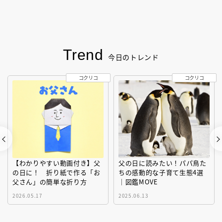
Trend
今日のトレンド
コクリコ
コクリコ
【わかりやすい動画付き】父
父の日に読みたい！パパ鳥た
の日に！ 折り紙で作る「お
ちの感動的な子育て生態4選
父さん」の簡単な折り方
｜図鑑MOVE
2026.05.17
2025.06.13