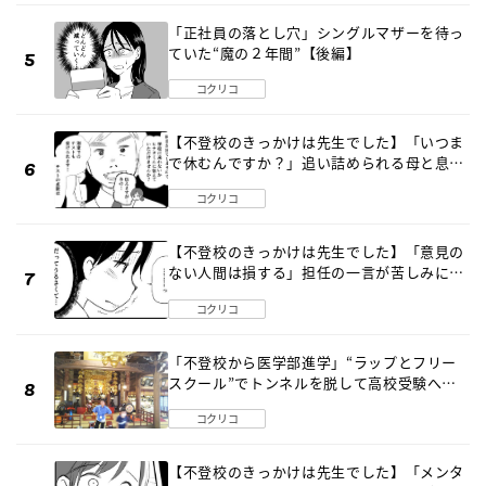
「正社員の落とし穴」シングルマザーを待っ
ていた“魔の２年間”【後編】
コクリコ
【不登校のきっかけは先生でした】「いつま
で休むんですか？」追い詰められる母と息子
《第６話》
コクリコ
【不登校のきっかけは先生でした】「意見の
ない人間は損する」担任の一言が苦しみに…
《第１話》
コクリコ
「不登校から医学部進学」“ラップとフリー
スクール”でトンネルを脱して高校受験へ
〔元野球少年の実話〕
コクリコ
【不登校のきっかけは先生でした】「メンタ