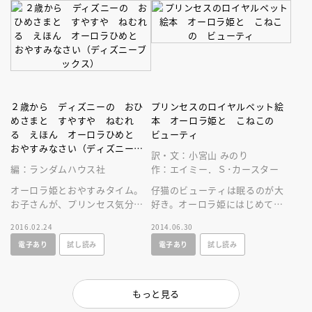
２歳から ディズニーの おひ
プリンセスのロイヤルペット絵
めさまと すやすや ねむれ
本 オーロラ姫と こねこの
る えほん オーロラひめと
ビューティ
おやすみなさい（ディズニーブ
訳・文：小宮山 みのり
ックス）
編：ランダムハウス社
作：エイミー．Ｓ･カースター
オーロラ姫とおやすみタイム。
仔猫のビューティは眠るのが大
お子さんが、プリンセス気分で
好き。オーロラ姫にはじめて会
健やかに就寝タイムを過ごす生
ったときだって……。ある日
2016.02.24
2014.06.30
活習慣を応援。２歳からのプリ
の、お城での出来事をのぞいて
電子あり
試し読み
電子あり
試し読み
ンセス絵本
みましょう。
もっと見る