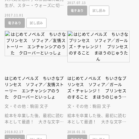
2017.07.13
生が、スター・ウォーズに切り
小学低学年でも読めるやさしい
電子あり
試し読み
込む！？ フォースの真実が、
内容です。
2017.11.01
ついに地球科学によって解明さ
電子あり
試し読み
れる……！？
はじめてノベルズ ちいさなプ
はじめてノベルズ ちいさなプ
リンセス ソフィア／友情スト
リンセス ソフィア／ガール
ーリー エンチャンシアのう
ズ・チャレンジ！ プリンセス
た クローバーといっしょ
のすること まほうのじゅうた
ん
文・その他：駒田 文子
文・その他：駒田 文子
絵本を卒業した後、最初に読む
絵本を卒業した後、最初に読む
本として最適！ 大きな文字で
本として最適！ 大きな文字で
読みやすい文章でつづられた本
読みやすい文章でつづられた本
2018.02.17
2018.01.31
です。
です。