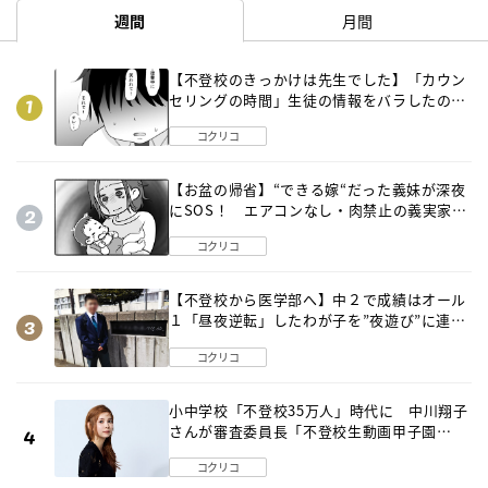
週間
月間
【不登校のきっかけは先生でした】「カウン
セリングの時間」生徒の情報をバラしたの
は…《第２話》
コクリコ
【お盆の帰省】“できる嫁“だった義妹が深夜
にSOS！ エアコンなし・肉禁止の義実家ル
ールに変化が…〈後編〉
コクリコ
【不登校から医学部へ】中２で成績はオール
１「昼夜逆転」したわが子を”夜遊び”に連れ
出した母の気づき
コクリコ
小中学校「不登校35万人」時代に 中川翔子
さんが審査委員長「不登校生動画甲子園
2026」が開催
コクリコ