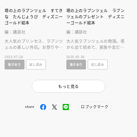
塔の上のラプンツェル すてき
塔の上のラプンツェル ラプン
な たんじょうび ディズニー
ツェルのプレゼント ディズニ
ゴールド絵本
ーゴールド絵本
編：講談社
編：講談社
大人気のプリンセス、ラプンツ
大人気ラプンツェルの物語。塔
ェルの楽しい外伝。お祭りやお
から出て初めて、家族や友だち
菓子作りなど楽しいシーンが満
といっしょにすごす誕生日が舞
2025.07.28
2025.05.30
載の物語！
台の、幸せな気持ちになれるお
電子あり
試し読み
電子あり
試し読み
話です。
もっと見る
ブックマーク
share