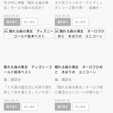
手の中に映画『眠れる森の美
大人気プリンセス・ウエディン
女』オーロラ姫のお話が！ 便
グシリーズ第４弾！ 結婚を控
利なミニ絵本でカバンやポケッ
えて緊張するオーロラひめに、
2022.04.25
2022.01.31
トに入れて、いつでもどこでも
アドバイスをくれたのは……？
電子あり
試し読み
電子あり
試し読み
持ち運べます！
眠れる森の美女 ディズニーゴ
眠れる森の美女 オーロラひめ
ールド絵本ベスト
と まほうの ユニコーン
編：講談社
編：講談社
「１６歳の誕生日に糸車で指を
『眠れる森の美女』オーロラ姫
刺して命を落とす」という恐ろ
と魔法のユニコーンが繰り広げ
しい呪いかけられてしまった美
るミステリアスなファンタジ
2021.05.31
2020.05.26
しいオーロラ姫の、ロマンチッ
ー。美しいアートがとっても魅
電子あり
試し読み
電子あり
試し読み
クな恋物語！
力的です！