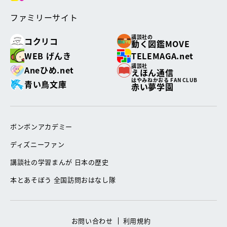
ファミリーサイト
講談社の
コクリコ
動く図鑑MOVE
WEB げんき
TELEMAGA.net
講談社
Aneひめ.net
えほん通信
はやみねかおる FAN CLUB
青い鳥文庫
赤い夢学園
ボンボンアカデミー
ディズニーファン
講談社の学習まんが 日本の歴史
本とあそぼう 全国訪問おはなし隊
お問い合わせ
利用規約