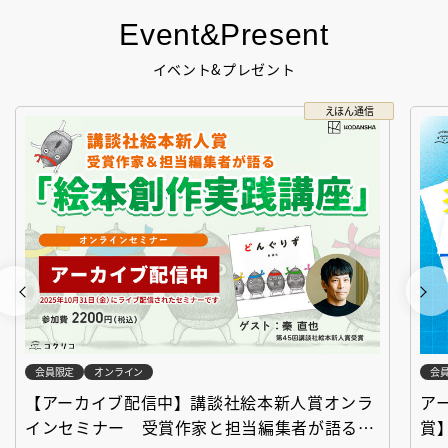
Event&Present
イベント&プレゼント
えほん通信
会員限定
オンライン
会
【アーカイブ配信中】講談社絵本新人賞オンラ
ア
インセミナー 受賞作家と担当編集者が語る
賞