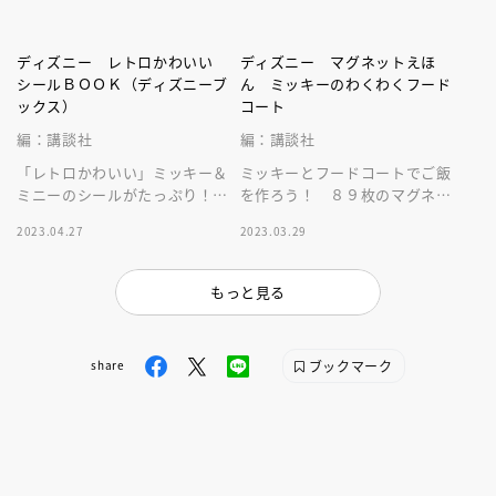
ディズニー レトロかわいい
ディズニー マグネットえほ
シールＢＯＯＫ（ディズニーブ
ん ミッキーのわくわくフード
ックス）
コート
編：講談社
編：講談社
「レトロかわいい」ミッキー＆
ミッキーとフードコートでご飯
ミニーのシールがたっぷり！
を作ろう！ ８９枚のマグネッ
な、大人も嬉しいシールブッ
トを組み合わせて遊ぶことで食
2023.04.27
2023.03.29
ク。メッセージカード付き。
育に役立ちます。場所を取らな
い絵本サイズ
もっと見る
ブックマーク
share