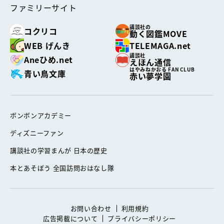
ファミリーサイト
講談社の
コクリコ
動く図鑑MOVE
WEB げんき
TELEMAGA.net
講談社
Aneひめ.net
えほん通信
はやみねかおる FAN CLUB
青い鳥文庫
赤い夢学園
ボンボンアカデミー
ディズニーファン
講談社の学習まんが 日本の歴史
本とあそぼう 全国訪問おはなし隊
お問い合わせ
利用規約
広告掲載について
プライバシーポリシー