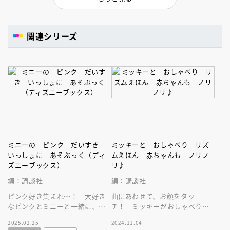
関連シリーズ
ミニーの ピンク だいすき
ミッキーと おしゃべり リズ
いっしょに あそぶっく（ディ
ムえほん 赤ちゃんも ノリノ
ズニーブックス）
リ♪
編：講談社
編：講談社
ピンク好き集まれ～！ 大好き
曲にあわせて、お顔をタッ
なピンクとミニーと一緒に、い
チ！ ミッキーがおしゃべりし
つでもどこでも遊べるお楽しみ
てくれるよ！ 赤ちゃんの感性
2025.02.25
2024.11.04
ブック！ おでかけに最適なミ
を刺激するミッキーのリズムあ