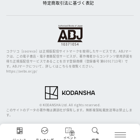
特定商取引法に基づく表記
コクリコ［cocreco］は正規版配信サイトマークを取得したサービスです。
ABJマー
クは、この電子書店・電子書籍配信サービスが、著作権者からコンテンツ使用許諾を
得た正規版配信サービスであることを示す登録商標（登録番号 第6091713号）で
す。ABJマークについて、詳しくはこちらを御覧ください。
https://aebs.or.jp/
© KODANSHA Ltd. All rights reserved.
このサイトのデータの著作権は講談社が保有します。無断複製転載放送等は禁止しま
す。
イベント