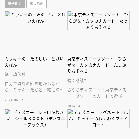
電子あり
試し読み
ニサイズ★
そび絵本！
ミッキーの たのしい とけい
東京ディズニーリゾート ひら
えほん
がな・カタカナカード たっぷ
りあそべる
編：講談社
編：講談社
自分で時計の針を動かしなが
ら、ミッキーたちと一緒に時計
おうちディズニー！東京ディズ
の読み方が学べる「とけいえほ
ニーリゾートのカードで遊びな
2024.06.17
ん」。３歳からの知育に！回せ
がら、ひらがな・カタカナが覚
2024.04.15
る時計つき。
えられる！５つの遊び＆カード
９２枚入！