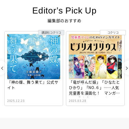
Editor’s Pick Up
編集部のおすすめ
講談社コクリコ
コクリコ
『神の蝶、舞う果て』公式サ
「竜が呼んだ娘」「ひなたと
イト
ひかり」「NO.６」……人気
児童書を漫画化！ マンガサ
イト『ビブリオシリウス』誕
2025.12.23
2025.03.28
生！