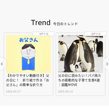
Trend
今日のトレンド
コクリコ
コクリコ
【わかりやすい動画付き】父
父の日に読みたい！パパ鳥た
の日に！ 折り紙で作る「お
ちの感動的な子育て生態4選
父さん」の簡単な折り方
｜図鑑MOVE
2026.05.17
2025.06.13