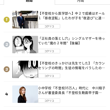
週間
月間
【不登校から医学部へ】中２で成績はオール
１「昼夜逆転」したわが子を”夜遊び”に連れ
出した母の気づき
コクリコ
「正社員の落とし穴」シングルマザーを待っ
ていた“魔の２年間”【後編】
コクリコ
【不登校のきっかけは先生でした】「カウン
セリングの時間」生徒の情報をバラしたの
は…《第２話》
コクリコ
小中学校「不登校35万人」時代に 中川翔子
さんが審査委員長「不登校生動画甲子園
2026」が開催
コクリコ