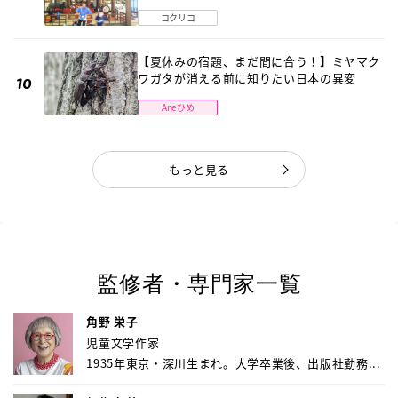
〔元野球少年の実話〕
コクリコ
【夏休みの宿題、まだ間に合う！】ミヤマク
ワガタが消える前に知りたい日本の異変
Aneひめ
もっと見る
監修者・専門家一覧
角野 栄子
児童文学作家
1935年東京・深川生まれ。大学卒業後、出版社勤務...