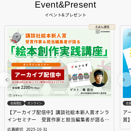
Event&Present
イベント&プレゼント
えほん通信
会員限定
オンライン
会
【アーカイブ配信中】講談社絵本新人賞オンラ
ア
インセミナー 受賞作家と担当編集者が語る
賞
「絵本創作実践講座」
作
応募締切
2025-10-31