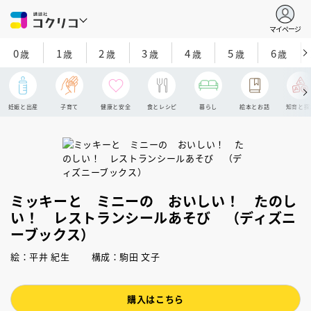
マイページ
0
1
2
3
4
5
6
歳
歳
歳
歳
歳
歳
歳
妊娠と出産
子育て
健康と安全
食とレシピ
暮らし
絵本とお話
知育と探
ミッキーと ミニーの おいしい！ たのし
い！ レストランシールあそび （ディズニ
ーブックス）
絵：平井 紀生 構成：駒田 文子
購入はこちら