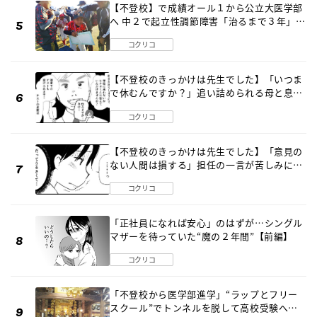
【不登校】で成績オール１から公立大医学部
へ 中２で起立性調節障害「治るまで３年」の
診断 そのとき母は
コクリコ
【不登校のきっかけは先生でした】「いつま
で休むんですか？」追い詰められる母と息子
《第６話》
コクリコ
【不登校のきっかけは先生でした】「意見の
ない人間は損する」担任の一言が苦しみに…
《第１話》
コクリコ
「正社員になれば安心」のはずが…シングル
マザーを待っていた“魔の２年間”【前編】
コクリコ
「不登校から医学部進学」“ラップとフリー
スクール”でトンネルを脱して高校受験へ