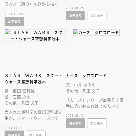
ランズ（悪役）の側から描く、
く、もうひとつの物語。ひとり
2017.04.25
もうひとつの物語。
の王子を野獣にまで変えたのは
2021.10.18
電子あり
試し読み
何だったのか。
電子あり
ＳＴＡＲ ＷＡＲＳ スター・
カーズ クロスロード
ウォーズ空想科学読本
文：中井 はるの
著：柳田 理科雄
その他：駒田 文子
絵：石蕗 永地
「カーズ」シリーズ最新作！若
その他：駒田 文子
手に追い越されはじめたマック
大人気空想科学の柳田理科雄先
ィーンは、大事故を起こし！？
2017.07.13
生が、スター・ウォーズに切り
小学低学年でも読めるやさしい
電子あり
試し読み
込む！？ フォースの真実が、
内容です。
2017.11.01
ついに地球科学によって解明さ
電子あり
試し読み