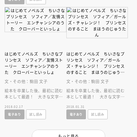
れる……！？
はじめてノベルズ ちいさなプ
はじめてノベルズ ちいさなプ
リンセス ソフィア／友情スト
リンセス ソフィア／ガール
ーリー エンチャンシアのう
ズ・チャレンジ！ プリンセス
た クローバーといっしょ
のすること まほうのじゅうた
ん
文・その他：駒田 文子
文・その他：駒田 文子
絵本を卒業した後、最初に読む
絵本を卒業した後、最初に読む
本として最適！ 大きな文字で
本として最適！ 大きな文字で
読みやすい文章でつづられた本
読みやすい文章でつづられた本
2018.02.17
2018.01.31
です。
です。
電子あり
試し読み
電子あり
試し読み
もっと見る