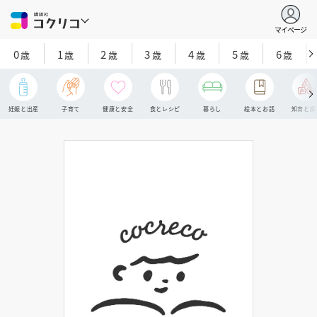
マイページ
0
1
2
3
4
5
6
歳
歳
歳
歳
歳
歳
歳
妊娠と出産
子育て
健康と安全
食とレシピ
暮らし
絵本とお話
知育と探