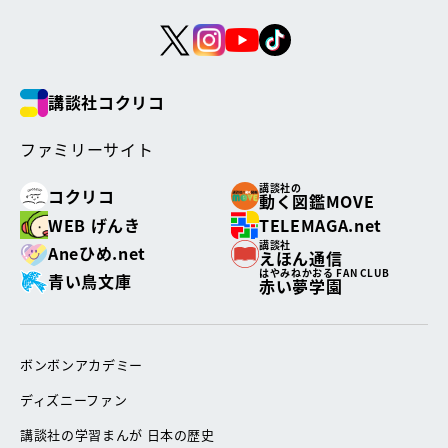
講談社コクリコ
ファミリーサイト
講談社の
コクリコ
動く図鑑MOVE
WEB げんき
TELEMAGA.net
講談社
Aneひめ.net
えほん通信
はやみねかおる FAN CLUB
青い鳥文庫
赤い夢学園
ボンボンアカデミー
ディズニーファン
講談社の学習まんが 日本の歴史