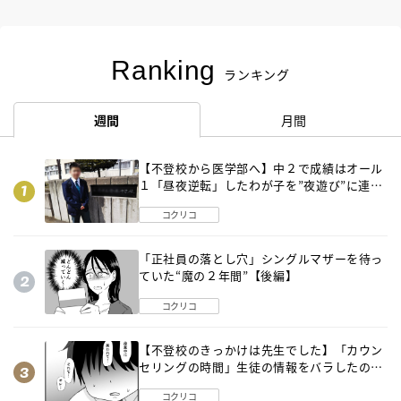
Ranking
ランキング
週間
月間
【不登校から医学部へ】中２で成績はオール
１「昼夜逆転」したわが子を”夜遊び”に連れ
出した母の気づき
コクリコ
「正社員の落とし穴」シングルマザーを待っ
ていた“魔の２年間”【後編】
コクリコ
【不登校のきっかけは先生でした】「カウン
セリングの時間」生徒の情報をバラしたの
は…《第２話》
コクリコ