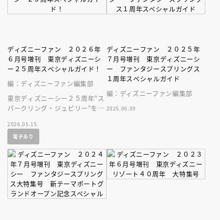
ディズニーファン ２０２６年
ディズニーファン ２０２５年
６月号増刊 東京ディズニーシ
７月号増刊 東京ディズニーシ
ー２５周年スペシャルガイド！
ー ファンタジースプリングス
１周年スペシャルガイド
編：ディズニーファン編集部
編：ディズニーファン編集部
東京ディズニーシー２５周年”ス
パークリング・ジュビリー”をま
2025.06.09
るごと紹介する、永久保存版の
2026.05.15
スペシャルな１冊！
電子あり