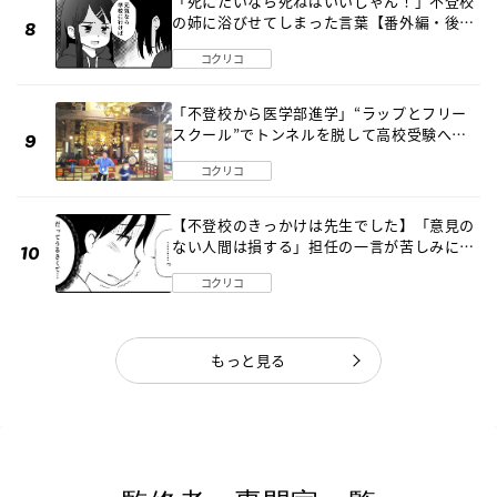
「死にたいなら死ねばいいじゃん！」不登校
の姉に浴びせてしまった言葉【番外編・後
編】
コクリコ
「不登校から医学部進学」“ラップとフリー
スクール”でトンネルを脱して高校受験へ
〔元野球少年の実話〕
コクリコ
【不登校のきっかけは先生でした】「意見の
ない人間は損する」担任の一言が苦しみに…
《第１話》
コクリコ
もっと見る