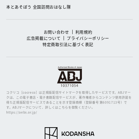
本とあそぼう 全国訪問おはなし隊
お問い合わせ
利用規約
広告掲載について
プライバシーポリシー
特定商取引法に基づく表記
コクリコ［cocreco］は正規版配信サイトマークを取得したサービスです。
ABJマー
クは、この電子書店・電子書籍配信サービスが、著作権者からコンテンツ使用許諾を
得た正規版配信サービスであることを示す登録商標（登録番号 第6091713号）で
す。ABJマークについて、詳しくはこちらを御覧ください。
https://aebs.or.jp/