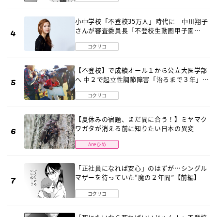
小中学校「不登校35万人」時代に 中川翔子
さんが審査委員長「不登校生動画甲子園
2026」が開催
コクリコ
【不登校】で成績オール１から公立大医学部
へ 中２で起立性調節障害「治るまで３年」の
診断 そのとき母は
コクリコ
【夏休みの宿題、まだ間に合う！】ミヤマク
ワガタが消える前に知りたい日本の異変
Aneひめ
「正社員になれば安心」のはずが…シングル
マザーを待っていた“魔の２年間”【前編】
コクリコ