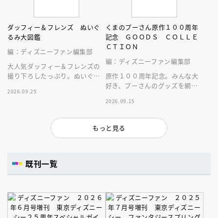
ダッフィー＆フレンズ ぬいぐ
くまのプーさん原作１００周年
るみ大図鑑
記念 ＧＯＯＤＳ ＣＯＬＬＥ
ＣＴＩＯＮ
編：ディズニーファン編集部
編：ディズニーファン編集部
大人気ダッフィー＆フレンズの
撮り下ろしたっぷり。ぬいぐる
原作１００周年記念。みんな大
みにとことん癒やされる１冊。
好き、プーさんのグッズを網羅
2026.09.25
した１冊！
2026.09.15
もっと見る
既刊一覧