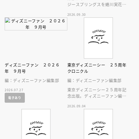
ジースプリングスを蜷川実花が
撮る
2026.09.30
ディズニーファン ２０２６
東京ディズニーシー ２５周年
年 ９月号
クロニクル
編：ディズニーファン編集部
編：ディズニーファン編集部
東京ディズニーシー２５周年記
2026.07.27
念出版。ディズニーファン編集
電子あり
部の独自取材と秘蔵写真で構成
2026.09.04
したパークファン必見の２５年
史！