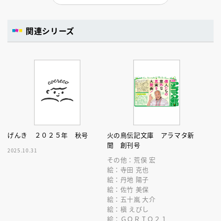
関連シリーズ
げんき ２０２５年 秋号
火の鳥伝記文庫 アラマタ新
聞 創刊号
2025.10.31
その他：荒俣 宏
絵：寺田 克也
絵：丹地 陽子
絵：佐竹 美保
絵：五十嵐 大介
絵：槇 えびし
絵：ＧＯＲＩＯ２１