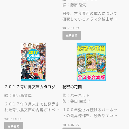
絵：藤原 徹司
日夜、古今東西の偉人について
研究しているアラマタ博士が、
１１人の偉人たちの知られざる
2017.11.24
姿を大発表します！
電子あり
２０１７青い鳥文庫カタログ
秘密の花園
編：青い鳥文庫
作：バーネット
訳：谷口 由美子
２０１７年３月末までに発売さ
れた青い鳥文庫の内容がすべて
１００年愛され続けるバーネッ
わかる、オールカラーの総カタ
トの最高傑作を、読みやすい新
2017.10.06
ログです。読みたい本が必ず見
訳、美しい挿し絵で。青い鳥文
2016.07.22
電子あり
つかります！
庫版全３巻の合本版です。