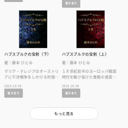
電子あり
ハプスブルクの宝剣（下）
ハプスブルクの宝剣（上）
著：藤本 ひとみ
著：藤本 ひとみ
マリア・テレジアのオーストリ
１８世紀前半のヨーロッパ戦国
アに干渉戦争をしかける列強。
時代を駆け抜けた隻眼の風雲児
彼女を支えるエドゥアルトの挫
エドゥアルト（エリヤーフー・
2015.10.30
2015.10.30
折と再生をダイナミックに描く
ロートシルト）の波瀾に満ちた
電子あり
電子あり
完結編！
生涯。
もっと見る