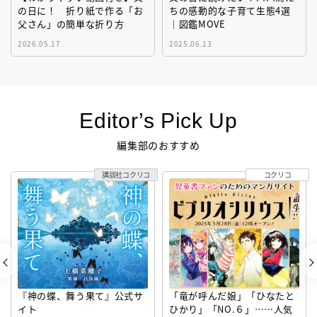
の日に！ 折り紙で作る「お
ちの感動的な子育て生態4選
父さん」の簡単な折り方
｜図鑑MOVE
2026.05.17
2025.06.13
Editor’s Pick Up
編集部のおすすめ
講談社コクリコ
コクリコ
『神の蝶、舞う果て』公式サ
「竜が呼んだ娘」「ひなたと
イト
ひかり」「NO.６」……人気