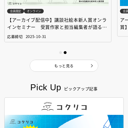
会員限定
オンライン
会
【アーカイブ配信中】講談社絵本新人賞オンラ
ア
インセミナー 受賞作家と担当編集者が語る
賞
「絵本創作実践講座」
作
応募締切
2025-10-31
もっと見る
Pick Up
ピックアップ記事