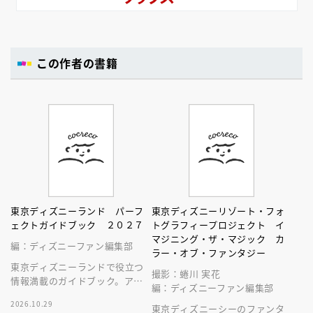
この作者の書籍
東京ディズニーランド パーフ
東京ディズニーリゾート・フォ
ェクトガイドブック ２０２７
トグラフィープロジェクト イ
マジニング・ザ・マジック カ
編：ディズニーファン編集部
ラー・オブ・ファンタジー
東京ディズニーランドで役立つ
撮影：蜷川 実花
情報満載のガイドブック。アト
編：ディズニーファン編集部
ラクション、ショー、レストラ
2026.10.29
ン、グッズまでが１冊に！
東京ディズニーシーのファンタ