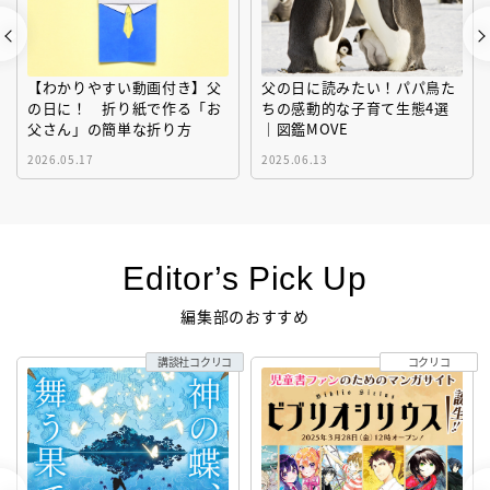
【わかりやすい動画付き】父
父の日に読みたい！パパ鳥た
の日に！ 折り紙で作る「お
ちの感動的な子育て生態4選
父さん」の簡単な折り方
｜図鑑MOVE
2026.05.17
2025.06.13
Editor’s Pick Up
編集部のおすすめ
講談社コクリコ
コクリコ