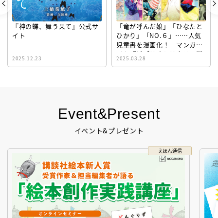
『神の蝶、舞う果て』公式サ
「竜が呼んだ娘」「ひなたと
イト
ひかり」「NO.６」……人気
児童書を漫画化！ マンガサ
イト『ビブリオシリウス』誕
2025.12.23
2025.03.28
生！
Event&Present
イベント&プレゼント
えほん通信