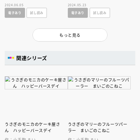
ひかりの銀色？さまざまな色の
なあに？かわいいさし絵たっぷ
2024.06.05
2024.05.23
ようせいたちの１２の物語。
りで１年生からひとりで読め
電子あり
試し読み
電子あり
試し読み
る！
もっと見る
関連シリーズ
うさぎのモニカのケーキ屋さ
うさぎのマリーのフルーツパー
ん ハッピーバースデイ
ラー まいごのこねこ
作：小手鞠 るい
作：小手鞠 るい