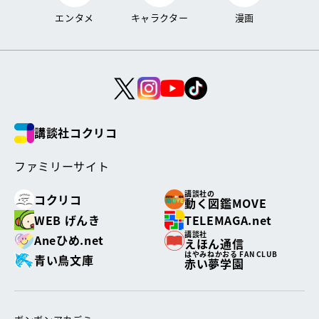
エンタメ
キャラクター
漫画
講談社コクリコ
ファミリーサイト
講談社の
コクリコ
動く図鑑MOVE
WEB げんき
TELEMAGA.net
講談社
Aneひめ.net
えほん通信
はやみねかおる FAN CLUB
青い鳥文庫
赤い夢学園