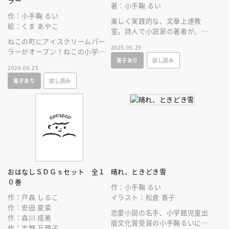
ラー
著：小手鞠 るい
作：小手鞠 るい
楽しく実践的な、文章上達教
絵：くま あやこ
室。詩人で小説家の著者が、１
ねこの町にアイスクリームパー
詩、２日記、３感想文、４小
2025.05.29
ラーがオープン！ねこの小学
説、と階段を上るように書ける
電子あり
試し読み
校、いぬの子どもたち、町の皆
秘訣を伝授。
2026.06.25
それぞれの理想のフレーバーを
電子あり
試し読み
注文するよ！
おはなしＳＤＧｓセット 全１
晴れ、ときどき雪
０巻
作：小手鞠 るい
作：戸森 しるこ
イラスト：松倉 香子
作：安田 夏菜
恋愛小説の名手、小学館児童出
作：森川 成美
版文化賞受賞の小手鞠るいによ
作：吉野 万理子