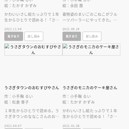
絵：たかす かずみ
絵：永田 萠
かわいいさし絵たっぷりで１年
着物姿のまいごのこねこがフル
生からひとりで読める！「さ
ーツパーラーにやってきた。一
あ、開店のじかんよ」きょうも
年生からひとりで読める！どう
2022.11.04
2021.09.24
モニカさんのケーキ屋さんがオ
ぶつたちと果物デザートのやさ
電子あり
試し読み
電子あり
試し読み
ープンしました
しい物語。
うさぎタウンのおむすびやさん
うさぎのモニカのケーキ屋さん
作：小手鞠 るい
作：小手鞠 るい
絵：松倉 香子
絵：たかす かずみ
１年生からひとりで読める。う
かわいいさし絵たっぷりで１年
さぎタウンのななこさんのおむ
生からひとりで読める！「さ
すび屋さんは子どもうさぎにも
あ、開店のじかんよ」きょうも
2021.04.07
2021.01.28
大人気！あっという間に行列が
モニカさんのケーキ屋さんがオ