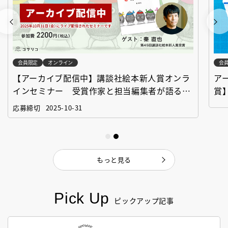
会員限定
オンライン
会
【アーカイブ配信中】講談社絵本新人賞オンラ
ア
インセミナー 受賞作家と担当編集者が語る
賞
「絵本創作実践講座」
作
応募締切
2025-10-31
もっと見る
Pick Up
ピックアップ記事