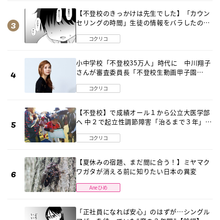
【不登校のきっかけは先生でした】「カウン
セリングの時間」生徒の情報をバラしたの
は…《第２話》
コクリコ
小中学校「不登校35万人」時代に 中川翔子
さんが審査委員長「不登校生動画甲子園
2026」が開催
コクリコ
【不登校】で成績オール１から公立大医学部
へ 中２で起立性調節障害「治るまで３年」の
診断 そのとき母は
コクリコ
【夏休みの宿題、まだ間に合う！】ミヤマク
ワガタが消える前に知りたい日本の異変
Aneひめ
「正社員になれば安心」のはずが…シングル