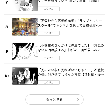
マザーを待っていた“魔の２年間”【前編】
コクリコ
「不登校から医学部進学」“ラップとフリー
スクール”でトンネルを脱して高校受験へ
〔元野球少年の実話〕
コクリコ
【不登校のきっかけは先生でした】「意見の
ない人間は損する」担任の一言が苦しみに…
《第１話》
コクリコ
「死にたいなら死ねばいいじゃん！」不登校
の姉に浴びせてしまった言葉【番外編・後
編】
コクリコ
もっと見る