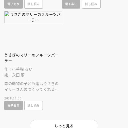
電子あり
試し読み
電子あり
試し読み
できました。
ープンしました
うさぎのマリーのフルーツパー
ラー
作：小手鞠 るい
絵：永田 萠
森の動物の子ども達はうさぎの
マリーさんのつくってくれるフ
ルーツパフェが大好き！すべて
2018.06.06
の見開きに永田萠氏の美しい挿
電子あり
試し読み
絵入り。
もっと見る