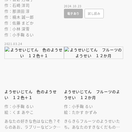
る初恋小説集。１０代の恋のせ
作：石崎 洋司
2024.10.23
つなさがつまった初恋物語。
作：那須田 淳
電子あり
試し読み
作：楠木 誠一郎
作：佐藤 まどか
作：小林 深雪
作：小手鞠 るい
2021.03.24
ようせいじてん 色のようせ
ようせいじてん フルーツのよ
い １２色＋１
うせい １２か月
作：小手鞠 るい
作：小手鞠 るい
絵：くま あやこ
絵：たかす かずみ
あなたの好きな色はなに色？そ
きらきらフルーツのようせいた
らのあお、ラブリーなピンク、
ち。あなたのすきなくだものは