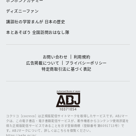
ボンボンアカデミー
ディズニーファン
講談社の学習まんが 日本の歴史
本とあそぼう 全国訪問おはなし隊
お問い合わせ
利用規約
広告掲載について
プライバシーポリシー
特定商取引法に基づく表記
コクリコ［cocreco］は正規版配信サイトマークを取得したサービスです。
ABJマー
クは、この電子書店・電子書籍配信サービスが、著作権者からコンテンツ使用許諾を
得た正規版配信サービスであることを示す登録商標（登録番号 第6091713号）で
す。ABJマークについて、詳しくはこちらを御覧ください。
https://aebs.or.jp/