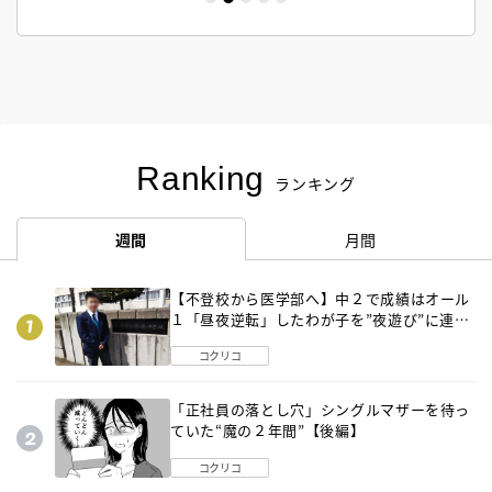
Ranking
ランキング
週間
月間
【不登校から医学部へ】中２で成績はオール
１「昼夜逆転」したわが子を”夜遊び”に連れ
出した母の気づき
コクリコ
「正社員の落とし穴」シングルマザーを待っ
ていた“魔の２年間”【後編】
コクリコ