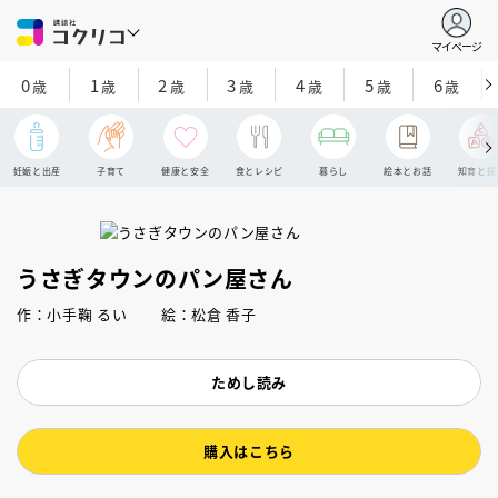
マイページ
0
1
2
3
4
5
6
歳
歳
歳
歳
歳
歳
歳
妊娠と出産
子育て
健康と安全
食とレシピ
暮らし
絵本とお話
知育と探
うさぎタウンのパン屋さん
作：小手鞠 るい 絵：松倉 香子
ためし読み
購入はこちら