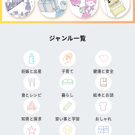
ジャンル一覧
妊娠と出産
子育て
健康と安全
食とレシピ
暮らし
絵本とお話
知育と探求
習い事と学習
おしゃれ