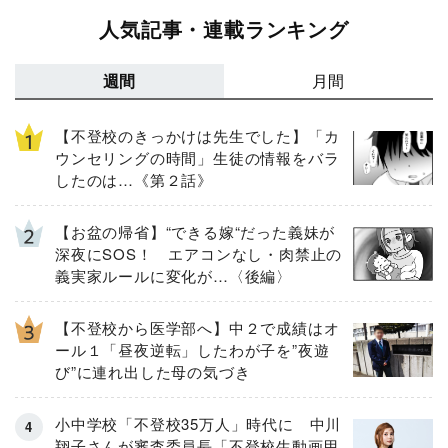
人気記事・連載ランキング
週間
月間
【不登校のきっかけは先生でした】「カ
ウンセリングの時間」生徒の情報をバラ
したのは…《第２話》
【お盆の帰省】“できる嫁“だった義妹が
深夜にSOS！ エアコンなし・肉禁止の
義実家ルールに変化が…〈後編〉
【不登校から医学部へ】中２で成績はオ
ール１「昼夜逆転」したわが子を”夜遊
び”に連れ出した母の気づき
小中学校「不登校35万人」時代に 中川
翔子さんが審査委員長「不登校生動画甲