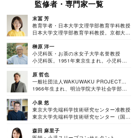
監修者・専門家一覧
末冨 芳
教育学者・日本大学文理学部教育学科教授
日本大学文理学部教育学科教授。京都大学
教育学部卒業...
榊原 洋一
小児科医・お茶の水女子大学名誉教授
小児科医。1951年東京生まれ。小児科
医。東京大学...
原 哲也
一般社団法人WAKUWAKU PROJECT
1966年生まれ、明治学院大学社会学部福
JAPAN代表・言語聴覚士・社会福祉士
祉学科卒業...
小泉 悠
東京大学先端科学技術研究センター准教授
東京大学先端科学技術研究センター（国際
安全保障構想...
森田 麻里子
医師・小児スリープコンサルタント