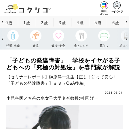
マイページ
講談社
コクリコ
0
1
2
3
4
5
6
歳
歳
歳
歳
歳
歳
歳
妊娠・出産
育児
健康・安全
食とレシピ
暮らし
絵本・
「子どもの発達障害」 学校をイヤがる子
どもへの「究極の対処法」を専門家が解説
【セミナーレポート】榊原洋一先生【正しく知って安心！
「子どもの発達障害」】＃３（Q&A後編）
2023.05.01
小児科医／お茶の水女子大学名誉教授:
榊原 洋一