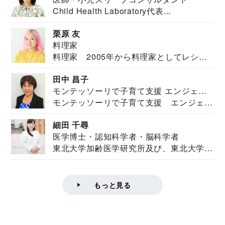
Child Health Laboratory代表...
栗原 友
料理家
料理家 2005年から料理家としてレシピ
を紹介。東...
田中 昌子
モンテッソーリで子育て支援 エンジェル
モンテッソーリで子育て支援 エンジェル
ズハウス研究所所長
ズハウス研究...
細田 千尋
医学博士・認知科学者・脳科学者
東北大学加齢医学研究所及び、東北大学大
学院情報科学...
もっと見る