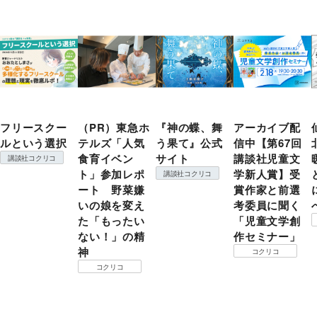
フリースクー
（PR）東急ホ
『神の蝶、舞
アーカイブ配
ルという選択
テルズ「人気
う果て』公式
信中【第67回
食育イベン
サイト
講談社児童文
講談社コクリコ
ト」参加レポ
学新人賞】受
講談社コクリコ
ート 野菜嫌
賞作家と前選
いの娘を変え
考委員に聞く
た「もったい
「児童文学創
ない！」の精
作セミナー」
神
コクリコ
コクリコ