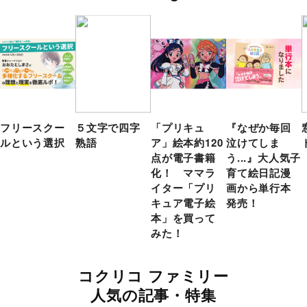
フリースクー
５文字で四字
「プリキュ
『なぜか毎回
ルという選択
熟語
ア」絵本約120
泣けてしま
点が電子書籍
う...』大人気子
化！ ママラ
育て絵日記漫
イター「プリ
画から単行本
キュア電子絵
発売！
本」を買って
みた！
コクリコ ファミリー
人気の記事・特集