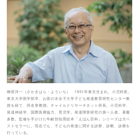
榊原洋一（さかきはら・よういち） 1951年東京生まれ。小児科医。
東京大学医学部卒、お茶の水女子大学子ども発達教育研究センター教
授を経て、同名誉教授。チャイルドリサーチネット所長。小児科学、
発達神経学、国際医療協力、育児学。発達障害研究の第一人者。著書
多数。監修を手がけた年齢別知育絵本「えほん百科」シリーズは大ベ
ストセラーに。現在でも、子どもの発達に関する診察、診断、診療を
行っている。