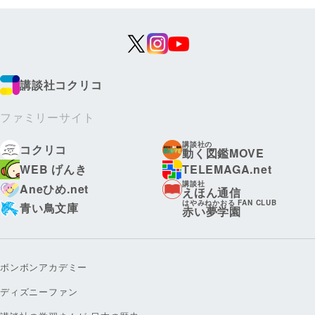
講談社コクリコ
ファミリーサイト
講談社の
コクリコ
動く図鑑MOVE
WEB げんき
TELEMAGA.net
講談社
Aneひめ.net
えほん通信
はやみねかおる FAN CLUB
青い鳥文庫
赤い夢学園
ボンボンアカデミー
ディズニーファン