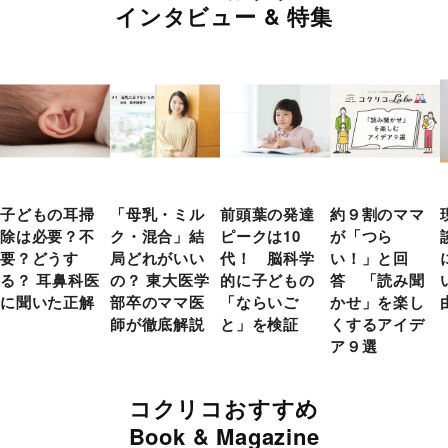
インタビュー & 特集
子どもの耳掃
「母乳・ミル
前頭葉の発達
約９割のママ
除は必要？不
ク・混合」結
ピークは10
が「つら
要？どうす
局どれがいい
代！ 脳科学
い！」と回
る？ 耳鼻科医
の？ 東大医学
的に子どもの
答 「読み聞
に聞いた正解
部卒のママ医
「ならいご
かせ」を楽し
師が徹底解説
と」を検証
くするアイデ
ア９選
コクリコおすすめ
Book & Magazine