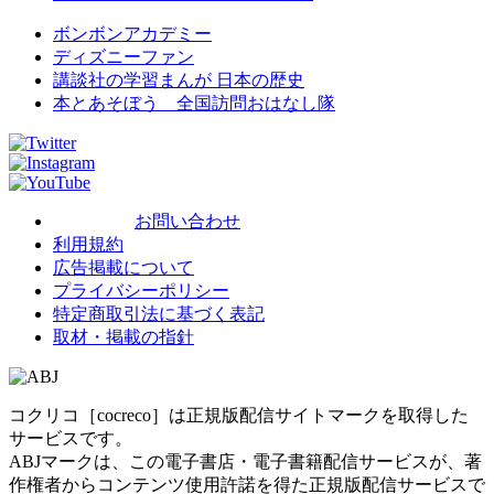
動く図鑑MOVE
講談社の
WEB げんき
TELEMAGA.net
Aneひめ.net
えほん通信
講談社
青い鳥文庫
赤い夢学園
はやみねかおる FAN CLUB