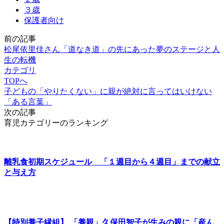
３歳
保護者向け
前の記事
松尾依里佳さん「道なき道」の先にあった夢のステージと人
生の転機
カテゴリ
TOPへ
子どもの「やりたくない」に親が絶対に言ってはいけない
「ある言葉」
次の記事
育児カテゴリーのランキング
離乳食初期スケジュール 「１週目から４週目」までの献立
と与え方
【特別養子縁組】 「養親」久保田智子が生みの親に「産ん