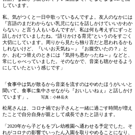
しています。
私、気がつくと一日中歌っているんですよ。友人のなかには
『言語のまだわからない乳児になにを話しかけていいかわか
らない』と言う人もいるんですが、私は何も考えずにずっと
話しかけていましたね。“語りかける育児”というのをすごく
大切にしています。周りから見たら独り言だと思われるかも
しれないけど、『いいお天気ね～』『お腹空いたの？』と
か、おむつ替えのときには『気持ち悪かったね～』などと、
常にしゃべっていました。そのなかで、音楽も聴かせるよう
にしていたという感じです」
「食事中は気が散るから音楽を流すのはやめたほうがいいと
聞いて、食事に集中させながら『おいしいねぇ』と話しかけ
ています」。
写真：小林岳夫
松尾さんは、コロナ禍でお子さんと一緒に過ごす時間が増え
たことで自分自身が親として成長できたと語ります。
「2020年から子どもをプレ幼稚園へ通わせる予定でした。そ
れがコロナの影響でいったん入園を取りやめることになり、