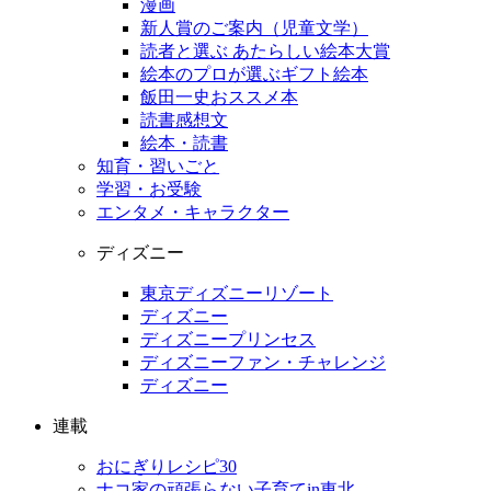
漫画
新人賞のご案内（児童文学）
読者と選ぶ あたらしい絵本大賞
絵本のプロが選ぶギフト絵本
飯田一史おススメ本
読書感想文
絵本・読書
知育・習いごと
学習・お受験
エンタメ・キャラクター
ディズニー
東京ディズニーリゾート
ディズニー
ディズニープリンセス
ディズニーファン・チャレンジ
ディズニー
連載
おにぎりレシピ30
ナコ家の頑張らない子育てin東北