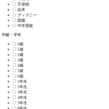
不登校
絵本
ディズニー
図鑑
中学受験
年齢・学年
0歳
1歳
2歳
3歳
4歳
5歳
6歳
1年生
2年生
3年生
4年生
5年生
6年生