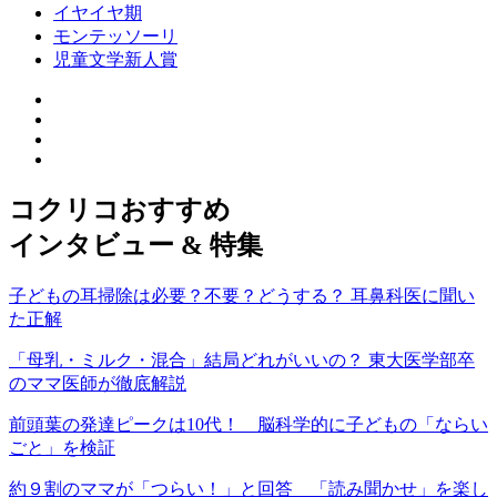
イヤイヤ期
モンテッソーリ
児童文学新人賞
コクリコおすすめ
インタビュー & 特集
子どもの耳掃除は必要？不要？どうする？ 耳鼻科医に聞い
た正解
「母乳・ミルク・混合」結局どれがいいの？ 東大医学部卒
のママ医師が徹底解説
前頭葉の発達ピークは10代！ 脳科学的に子どもの「ならい
ごと」を検証
約９割のママが「つらい！」と回答 「読み聞かせ」を楽し