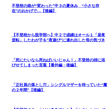
不登校の娘が“変わった”中３の夏休み “小さな存
在”のおかげで…【後編】
【不登校から医学部へ】中２で成績はオール１「昼夜
逆転」したわが子を”夜遊び”に連れ出した母の気づき
「死にたいなら死ねばいいじゃん！」不登校の姉に浴
びせてしまった言葉【番外編・後編】
「正社員の落とし穴」シングルマザーを待っていた“魔
の２年間”【後編】