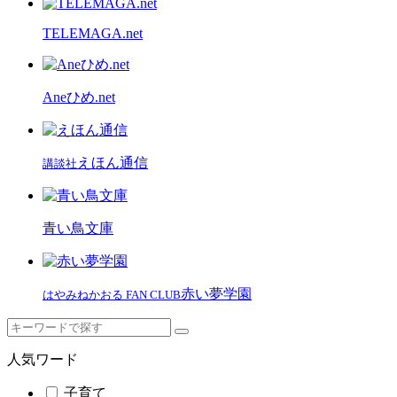
TELEMAGA.net
Aneひめ.net
えほん通信
講談社
青い鳥文庫
赤い夢学園
はやみねかおる FAN CLUB
人気ワード
子育て