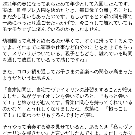
2021年の春になってあらためて年少として入園したんです。
実は、昨年プレ入園を決めたとき、毎日母子分離することに
まだ少し迷いもあったのです。もしかすると２歳の間を家で
一緒にべったり過ごせたおかげで、今こうして離れていても
モヤモヤせずに済んでいるのかもしれません。
幼稚園って意外と終わるのが早くて、すぐに帰ってくるんで
すよ。それまでに家事や仕事など自分のことをさせてもらっ
て、メリハリがついている。親子ともども、離れている時間
を通して成長しているって感じですね」
また、コロナ禍を通してお子さまの音楽への関心が高まった
ようだという松尾さん。
「自粛期間は、自宅でヴァイオリンの練習をすることが増え
ました。私がヴァイオリンを弾いていると、『もっと弾い
て！』と娘がせがむんです。音楽に関心を持ってくれている
のかな？ とうれしくなりましたね。次第に、『抱っこし
て！』に変わったりもするんですけど(笑)。
そうやって演奏する姿を見せていると、あるとき『私もヴァ
イオリンを弾きたい』と言いだしたんですよ。まだしっかり