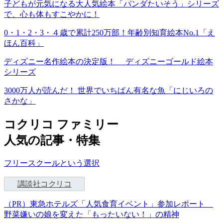
子どもが元気になる大人気絵本「パンダたいそう」シリーズ
で、心も体もすこやかに！
0・1・2・3・４歳で累計250万部！年齢別知育絵本No.1「え
ほん百科」
ディズニー名作絵本の決定版！ ディズニーゴールド絵本
シリーズ
3000万人が読んだ！ 世界でいちばん有名な魚「にじいろの
さかな」
コクリコ ファミリー
人気の記事・特集
フリースクールという選択
講談社コクリコ
（PR）東急ホテルズ「人気食育イベント」参加レポート
野菜嫌いの娘を変えた「もったいない！」の精神