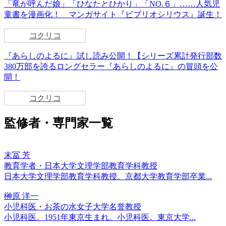
「竜が呼んだ娘」「ひなたとひかり」「NO.６」……人気児
童書を漫画化！ マンガサイト『ビブリオシリウス』誕生！
コクリコ
『あらしのよるに』試し読み公開！【シリーズ累計発行部数
380万部を誇るロングセラー『あらしのよるに』の冒頭を公
開！
コクリコ
監修者・専門家一覧
末冨 芳
教育学者・日本大学文理学部教育学科教授
日本大学文理学部教育学科教授。京都大学教育学部卒業...
榊原 洋一
小児科医・お茶の水女子大学名誉教授
小児科医。1951年東京生まれ。小児科医。東京大学...