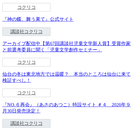
コクリコ
『神の蝶、舞う果て』公式サイト
講談社コクリコ
アーカイブ配信中【第67回講談社児童文学新人賞】受賞作家
と前選考委員に聞く「児童文学創作セミナー」
コクリコ
仙台の冬は東北地方では温暖？ 本当のところは仙台に来て
検証すべし！
コクリコ
『NO.６再会』（あさのあつこ）特設サイト ＃４ 2026年９
月30日発売決定！
講談社コクリコ