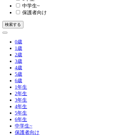
中学生~
保護者向け
検索する
0
歳
1
歳
2
歳
3
歳
4
歳
5
歳
6
歳
1
年生
2
年生
3
年生
4
年生
5
年生
6
年生
中学生~
保護者向け