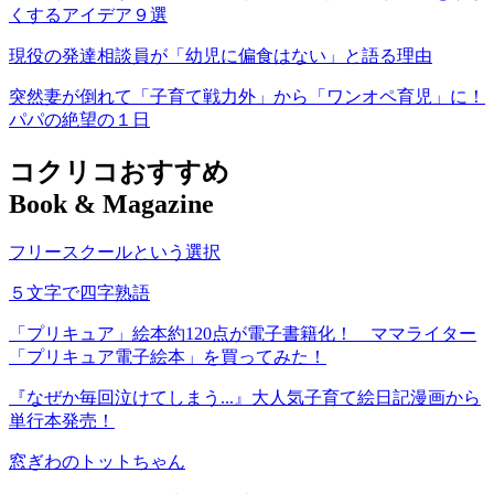
くするアイデア９選
現役の発達相談員が「幼児に偏食はない」と語る理由
突然妻が倒れて「子育て戦力外」から「ワンオペ育児」に！
パパの絶望の１日
コクリコおすすめ
Book & Magazine
フリースクールという選択
５文字で四字熟語
「プリキュア」絵本約120点が電子書籍化！ ママライター
「プリキュア電子絵本」を買ってみた！
『なぜか毎回泣けてしまう...』大人気子育て絵日記漫画から
単行本発売！
窓ぎわのトットちゃん