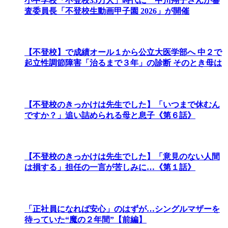
小中学校「不登校35万人」時代に 中川翔子さんが審
査委員長「不登校生動画甲子園 2026」が開催
【不登校】で成績オール１から公立大医学部へ 中２で
起立性調節障害「治るまで３年」の診断 そのとき母は
【不登校のきっかけは先生でした】「いつまで休むん
ですか？」追い詰められる母と息子《第６話》
【不登校のきっかけは先生でした】「意見のない人間
は損する」担任の一言が苦しみに…《第１話》
「正社員になれば安心」のはずが…シングルマザーを
待っていた“魔の２年間”【前編】