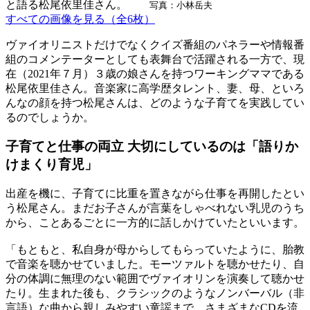
と語る松尾依里佳さん。
写真：小林岳夫
すべての画像を見る（全6枚）
ヴァイオリニストだけでなくクイズ番組のパネラーや情報番
組のコメンテーターとしても表舞台で活躍される一方で、現
在（2021年７月）３歳の娘さんを持つワーキングママである
松尾依里佳さん。音楽家に高学歴タレント、妻、母、といろ
んなの顔を持つ松尾さんは、どのような子育てを実践してい
るのでしょうか。
子育てと仕事の両立 大切にしているのは「語りか
けまくり育児」
出産を機に、子育てに比重を置きながら仕事を再開したとい
う松尾さん。まだお子さんが言葉をしゃべれない乳児のうち
から、ことあるごとに一方的に話しかけていたといいます。
「もともと、私自身が母からしてもらっていたように、胎教
で音楽を聴かせていました。モーツァルトを聴かせたり、自
分の体調に無理のない範囲でヴァイオリンを演奏して聴かせ
たり。生まれた後も、クラシックのようなノンバーバル（非
言語）な曲から親しみやすい童謡まで、さまざまなCDを流