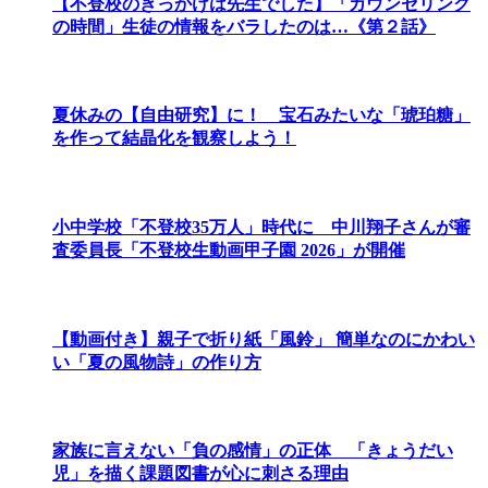
【不登校のきっかけは先生でした】「カウンセリング
の時間」生徒の情報をバラしたのは…《第２話》
夏休みの【自由研究】に！ 宝石みたいな「琥珀糖」
を作って結晶化を観察しよう！
小中学校「不登校35万人」時代に 中川翔子さんが審
査委員長「不登校生動画甲子園 2026」が開催
【動画付き】親子で折り紙「風鈴」 簡単なのにかわい
い「夏の風物詩」の作り方
家族に言えない「負の感情」の正体 「きょうだい
児」を描く課題図書が心に刺さる理由